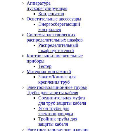
Аппаратура
пускорегулирующая
Конденсатор
Осветительные аксессуары
Энергосберегающий
контроллер
Системы электрических
распределительных шкафов
Распределительный
шкаф пустотелый
Контрольно-измерительные
приборы
Тестер
Материал монтажный
Зажим/Клипса для
крепления труб
Электроизоляционные трубы/
Трубы для защиты кабеля
Соединительная муфта
для труб защиты кабеля
Угол трубы для
электропроводки
Тройник трубы для
защиты кабеля
Электроустановочные изделия