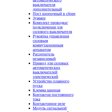
автоматического
выключателя
дополнительный
Пост кнопочный в сборе
Зуммер
Комплект проводки/
подключения для
силового выключателя
Рукоятка управления
силовым
коммутационным
аппаратом
Расцепитель
независимый
Привод для силовых
автоматических
выключателей
электрический
Устройство плавного
пуска
Клемма шинная
Контактор постоянного
тока
Контакторное реле
Модуль сигнальной