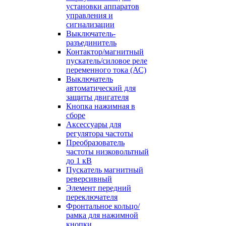
установки аппаратов
управления и
сигнализации
Выключатель-
разъединитель
Контактор/магнитный
пускатель/силовое реле
переменного тока (АС)
Выключатель
автоматический для
защиты двигателя
Кнопка нажимная в
сборе
Аксессуары для
регулятора частоты
Преобразователь
частоты низковольтный
до 1 кВ
Пускатель магнитный
реверсивный
Элемент передний
переключателя
Фронтальное кольцо/
рамка для нажимной
кнопки