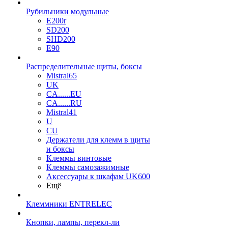
Рубильники модульные
E200r
SD200
SHD200
E90
Распределительные щиты, боксы
Mistral65
UK
CA......EU
CA......RU
Mistral41
U
CU
Держатели для клемм в щиты
и боксы
Клеммы винтовые
Клеммы самозажимные
Аксессуары к шкафам UK600
Ещё
Клеммники ENTRELEC
Кнопки, лампы, перекл-ли