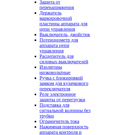
Защита от
перенапряжения
Держатель
маркировочной
пластины аппарата для
цепи управления
Выключатель, джойстик
Потенциометр для
аппарата цепи
управления
Расцепитель для
силовых выключателей
Изоляторы
низковольтные
Ручка с блокировкой
замком для кулачкового
переключателя
Реле электронное
защиты от перегрузки
Подставка для
сигнальной колонны без
трубки
Ограничитель тока
Нажимная поверхность
аппарата контроля и