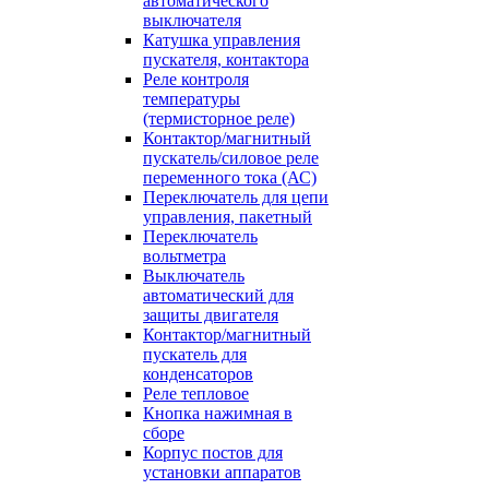
автоматического
выключателя
Катушка управления
пускателя, контактора
Реле контроля
температуры
(термисторное реле)
Контактор/магнитный
пускатель/силовое реле
переменного тока (АС)
Переключатель для цепи
управления, пакетный
Переключатель
вольтметра
Выключатель
автоматический для
защиты двигателя
Контактор/магнитный
пускатель для
конденсаторов
Реле тепловое
Кнопка нажимная в
сборе
Корпус постов для
установки аппаратов