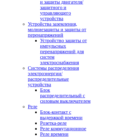
и защиты двигателя/
защитного и
управляющего
устройства
Устройства заземления,
молниезащиты и защиты от
перенапряжений
Устройство защиты от
импульсных
перенапряжений для
систем
электроснабжения
Системы распределения
электроэнергии/
распределительные
устройства
Блок
распределительный с
силовым выключателем
Реле
Блок-контакт с
выдержкой времени
Розетка-реле
Реле коммутационное
Реле времени