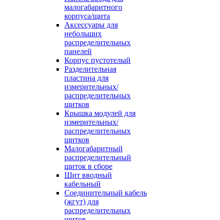
малогабаритного
корпуса/щита
Аксессуары для
небольших
распределительных
панелей
Корпус пустотелый
Разделительная
пластина для
измерительных/
распределительных
щитков
Крышка модулей для
измерительных/
распределительных
щитков
Малогабаритный
распределительный
щиток в сборе
Щит вводный
кабельный
Соединительный кабель
(жгут) для
распределительных
щитов