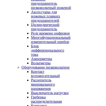
предохранитель
низковольтный ножевой
Аксессуары для
ножевых плавких
предохранителей
Цилиндрический
предохранитель
Реле времени цифровое
Многофункциональный
измерительный прибор
Блок
дифференциального
тока
Амперметры
Вольтметры
Оборудование низковольтное
Контакт
вспомогательный
Расцепитель
минимального
напряжения
Выключатель нагрузки
Гребенка
распределительная
Комплект