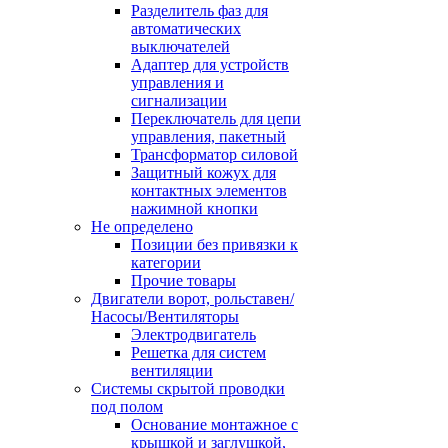
Разделитель фаз для
автоматических
выключателей
Адаптер для устройств
управления и
сигнализации
Переключатель для цепи
управления, пакетный
Трансформатор силовой
Защитный кожух для
контактных элементов
нажимной кнопки
Не определено
Позиции без привязки к
категории
Прочие товары
Двигатели ворот, рольставен/
Насосы/Вентиляторы
Электродвигатель
Решетка для систем
вентиляции
Системы скрытой проводки
под полом
Основание монтажное с
крышкой и заглушкой,