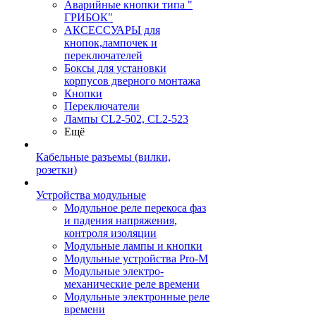
Аварийные кнопки типа "
ГРИБОК"
АКСЕССУАРЫ для
кнопок,лампочек и
переключателей
Боксы для установки
корпусов дверного монтажа
Кнопки
Переключатели
Лампы CL2-502, CL2-523
Ещё
Кабельные разъемы (вилки,
розетки)
Устройства модульные
Модульное реле перекоса фаз
и падения напряжения,
контроля изоляции
Модульные лампы и кнопки
Модульные устройства Pro-M
Модульные электро-
механические реле времени
Модульные электронные реле
времени