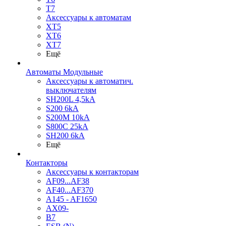
T7
Аксессуары к автоматам
XT5
XT6
XT7
Ещё
Автоматы Модульные
Аксессуары к автоматич.
выключателям
SH200L 4,5kA
S200 6kA
S200M 10kA
S800C 25kA
SH200 6kA
Ещё
Контакторы
Аксессуары к контакторам
AF09...AF38
AF40...AF370
A145 - AF1650
AX09-
B7