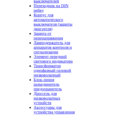
выключателей
Переходник на DIN
рейку
Корпус для
автоматического
выключателя (защиты
двигателя)
Защита от
перенапряжения
Ламподержатель для
аппаратов контроля и
сигнализации
Элемент передний
светового индикатора
Трансформатор
однофазный силовой
низковольтный
Блок-линия
разъединитель
предохранитель
Дроссель для
низковольтных
устройств
Аксессуары для
устройства управления