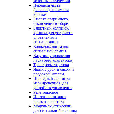
колонны оптический
Передняя часть
(головка) нажимной
кнопки
Кнопка аварийного
отключения в сборе
Защитный колпачок/
крышка для устройств
управления и
сигнализации
Колпачок, линза для
сигнальной лампы
Катушка управления
пускателя, контактора
Трансформатор тока
Ящик с рубильником и
предохранителем
Шильдик (пластинка
маркировочная) для
устройств управления
Реле тепловое
Источник питания
постоянного тока
Модуль акустический
для сигнальной колонны