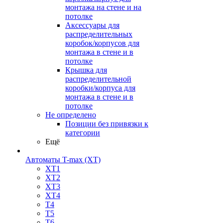
монтажа на стене и на
потолке
Аксессуары для
распределительных
коробок/корпусов для
монтажа в стене и в
потолке
Крышка для
распределительной
коробки/корпуса для
монтажа в стене и в
потолке
Не определено
Позиции без привязки к
категории
Ещё
Автоматы T-max (XT)
XT1
XT2
XT3
XT4
T4
T5
T6