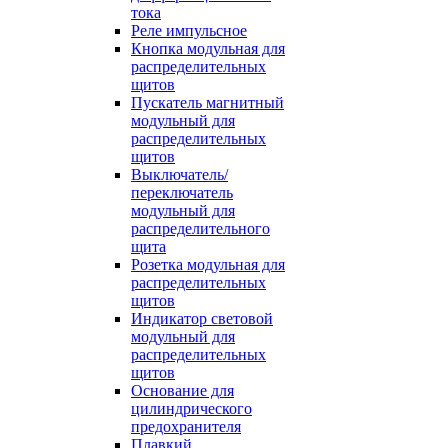
тока
Реле импульсное
Кнопка модульная для
распределительных
щитов
Пускатель магнитный
модульный для
распределительных
щитов
Выключатель/
переключатель
модульный для
распределительного
щита
Розетка модульная для
распределительных
щитов
Индикатор световой
модульный для
распределительных
щитов
Основание для
цилиндрического
предохранителя
Плавкий