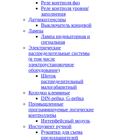
Реле контроля фаз
Реле контроля уровня/
заполнения
Датчики/сенсоры
Выключатель концевой
Лампы
Лампа индикаторная и
сигнальная
Электрические
распределительные системы
(в том числе
электроустановочное
оборудование)
Щиток
распределительный
малогабаритный
Колодки клеммные
DIN-рейка, G-рейка
Промышленные
программируемые логические
контроллеры
Интерфейсный модуль
Инструмент ручной
Рукоятки для съема
предохранителей