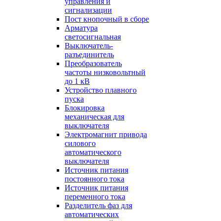
управления и
сигнализации
Пост кнопочный в сборе
Арматура
светосигнальная
Выключатель-
разъединитель
Преобразователь
частоты низковольтный
до 1 кВ
Устройство плавного
пуска
Блокировка
механическая для
выключателя
Электромагнит привода
силового
автоматического
выключателя
Источник питания
постоянного тока
Источник питания
переменного тока
Разделитель фаз для
автоматических