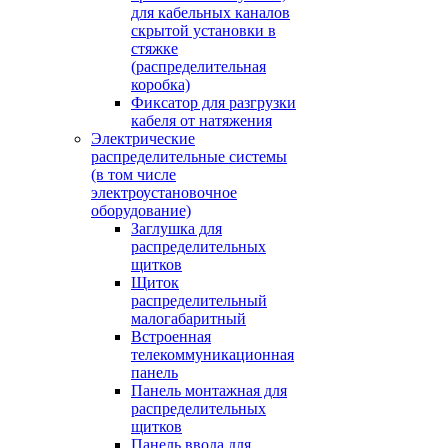
для кабельных каналов
скрытой установки в
стяжке
(распределительная
коробка)
Фиксатор для разгрузки
кабеля от натяжения
Электрические
распределительные системы
(в том числе
электроустановочное
оборудование)
Заглушка для
распределительных
щитков
Щиток
распределительный
малогабаритный
Встроенная
телекоммуникационная
панель
Панель монтажная для
распределительных
щитков
Панель ввода для