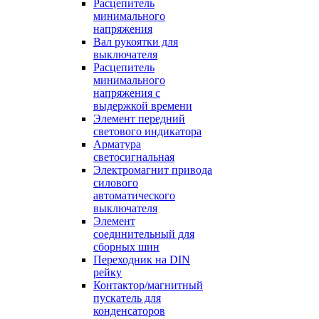
Расцепитель
минимального
напряжения
Вал рукоятки для
выключателя
Расцепитель
минимального
напряжения с
выдержкой времени
Элемент передний
светового индикатора
Арматура
светосигнальная
Электромагнит привода
силового
автоматического
выключателя
Элемент
соединительный для
сборных шин
Переходник на DIN
рейку
Контактор/магнитный
пускатель для
конденсаторов