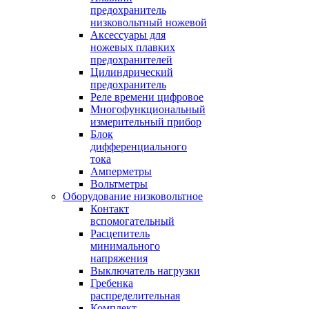
предохранитель
низковольтный ножевой
Аксессуары для
ножевых плавких
предохранителей
Цилиндрический
предохранитель
Реле времени цифровое
Многофункциональный
измерительный прибор
Блок
дифференциального
тока
Амперметры
Вольтметры
Оборудование низковольтное
Контакт
вспомогательный
Расцепитель
минимального
напряжения
Выключатель нагрузки
Гребенка
распределительная
Комплект