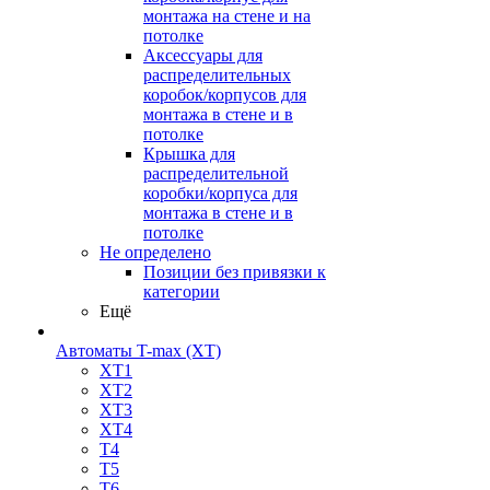
монтажа на стене и на
потолке
Аксессуары для
распределительных
коробок/корпусов для
монтажа в стене и в
потолке
Крышка для
распределительной
коробки/корпуса для
монтажа в стене и в
потолке
Не определено
Позиции без привязки к
категории
Ещё
Автоматы T-max (XT)
XT1
XT2
XT3
XT4
T4
T5
T6