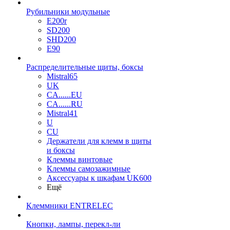
Рубильники модульные
E200r
SD200
SHD200
E90
Распределительные щиты, боксы
Mistral65
UK
CA......EU
CA......RU
Mistral41
U
CU
Держатели для клемм в щиты
и боксы
Клеммы винтовые
Клеммы самозажимные
Аксессуары к шкафам UK600
Ещё
Клеммники ENTRELEC
Кнопки, лампы, перекл-ли