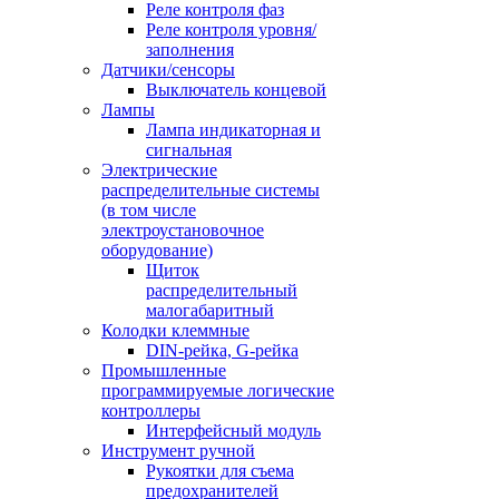
Реле контроля фаз
Реле контроля уровня/
заполнения
Датчики/сенсоры
Выключатель концевой
Лампы
Лампа индикаторная и
сигнальная
Электрические
распределительные системы
(в том числе
электроустановочное
оборудование)
Щиток
распределительный
малогабаритный
Колодки клеммные
DIN-рейка, G-рейка
Промышленные
программируемые логические
контроллеры
Интерфейсный модуль
Инструмент ручной
Рукоятки для съема
предохранителей