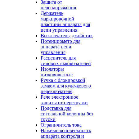
Защита от
перенапряжения
Держатель
маркировочной
пластины аппарата для
цепи управления
Выключатель, джойстик
Потенциометр для
аппарата цепи
управления
Расцепитель для
силовых выключателей
Изоляторы
низковольтные
Ручка с блокировкой
замком для кулачкового
переключателя
Реле электронное
защиты от перегрузки
Подставка для
сигнальной колонны без
трубки
Ограничитель тока
Нажимная поверхность
аппарата контроля и