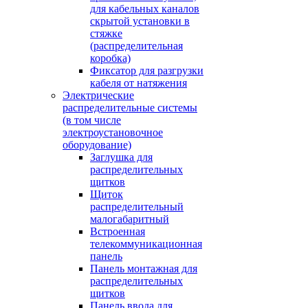
для кабельных каналов
скрытой установки в
стяжке
(распределительная
коробка)
Фиксатор для разгрузки
кабеля от натяжения
Электрические
распределительные системы
(в том числе
электроустановочное
оборудование)
Заглушка для
распределительных
щитков
Щиток
распределительный
малогабаритный
Встроенная
телекоммуникационная
панель
Панель монтажная для
распределительных
щитков
Панель ввода для