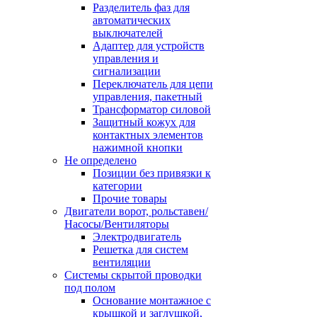
Разделитель фаз для
автоматических
выключателей
Адаптер для устройств
управления и
сигнализации
Переключатель для цепи
управления, пакетный
Трансформатор силовой
Защитный кожух для
контактных элементов
нажимной кнопки
Не определено
Позиции без привязки к
категории
Прочие товары
Двигатели ворот, рольставен/
Насосы/Вентиляторы
Электродвигатель
Решетка для систем
вентиляции
Системы скрытой проводки
под полом
Основание монтажное с
крышкой и заглушкой,