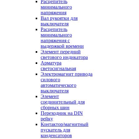
Расцепитель
минимального
напряжения
Вал рукоятки для
выключателя
Расцепитель
минимального
напряжения с
выдержкой времени
Элемент передний
светового индикатора
Арматура
светосигнальная
Электромагнит привода
силового
автоматического
выключателя
Элемент
соединительный для
сборных шин
Переходник на DIN
рейку
Контактор/магнитный
пускатель для
конденсаторов