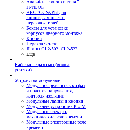
Аварийные кнопки типа "
ГРИБОК"
АКСЕССУАРЫ для
кнопок,лампочек и
переключателей
Боксы для установки
корпусов дверного монтажа
Кнопки
Переключатели
Лампы CL2-502, CL2-523
Ещё
Кабельные разъемы (вилки,
розетки)
Устройства модульные
Модульное реле перекоса фаз
и падения напряжения,
контроля изоляции
Модульные лампы и кнопки
Модульные устройства Pro-M
Модульные электро-
механические реле времени
Модульные электронные реле
времени