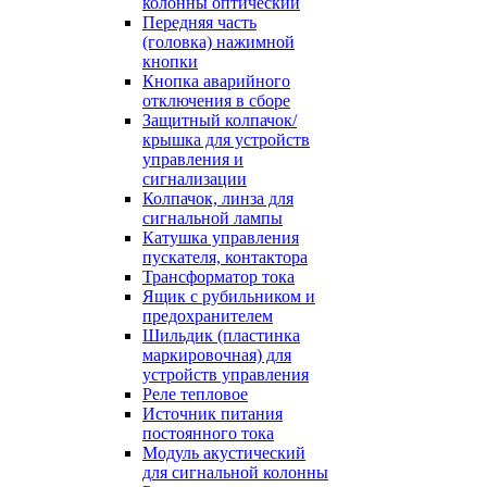
колонны оптический
Передняя часть
(головка) нажимной
кнопки
Кнопка аварийного
отключения в сборе
Защитный колпачок/
крышка для устройств
управления и
сигнализации
Колпачок, линза для
сигнальной лампы
Катушка управления
пускателя, контактора
Трансформатор тока
Ящик с рубильником и
предохранителем
Шильдик (пластинка
маркировочная) для
устройств управления
Реле тепловое
Источник питания
постоянного тока
Модуль акустический
для сигнальной колонны