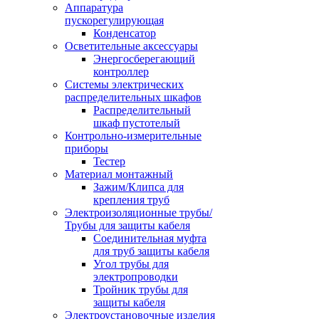
Аппаратура
пускорегулирующая
Конденсатор
Осветительные аксессуары
Энергосберегающий
контроллер
Системы электрических
распределительных шкафов
Распределительный
шкаф пустотелый
Контрольно-измерительные
приборы
Тестер
Материал монтажный
Зажим/Клипса для
крепления труб
Электроизоляционные трубы/
Трубы для защиты кабеля
Соединительная муфта
для труб защиты кабеля
Угол трубы для
электропроводки
Тройник трубы для
защиты кабеля
Электроустановочные изделия