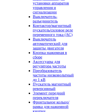
установки аппаратов
управления и
сигнализации
Выключатель-
разъединитель
Контактор/магнитный
пускатель/силовое реле
переменного тока (АС)
Выключатель
автоматический для
защиты двигателя
Кнопка нажимная в
сборе
Аксессуары для
регулятора частоты
Преобразователь
частоты низковольтный
до 1 кВ
Пускатель магнитный
реверсивный
Элемент передний
переключателя
Фронтальное кольцо/
рамка для нажимной
кнопки