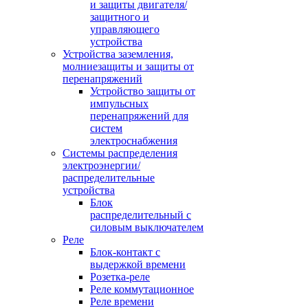
и защиты двигателя/
защитного и
управляющего
устройства
Устройства заземления,
молниезащиты и защиты от
перенапряжений
Устройство защиты от
импульсных
перенапряжений для
систем
электроснабжения
Системы распределения
электроэнергии/
распределительные
устройства
Блок
распределительный с
силовым выключателем
Реле
Блок-контакт с
выдержкой времени
Розетка-реле
Реле коммутационное
Реле времени