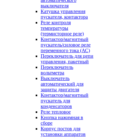
автоматического
выключателя
Катушка управления
пускателя, контактора
Реле контроля
температуры
(термисторное реле)
Контактор/магнитный
пускатель/силовое реле
переменного тока (АС)
Переключатель для цепи
управления, пакетный
Переключатель
вольтметра
Выключатель
автоматический для
защиты двигателя
Контактор/магнитный
пускатель для
конденсаторов
Реле тепловое
Кнопка нажимная в
сборе
Корпус постов для
установки аппаратов