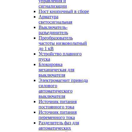
управления и
сигнализации
Пост кнопочный в сборе
Арматура
светосигнальная
Выключатель-
разъединитель
Преобразователь
частоты низковольтный
до 1 кВ
Устройство плавного
пуска
Блокировка
механическая для
выключателя
Электромагнит привода
силового
автоматического
выключателя
Источник питания
постоянного тока
Источник питания
переменного тока
Разделитель фаз для
автоматических