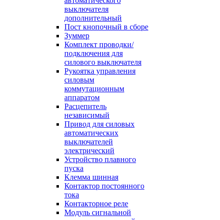
автоматического
выключателя
дополнительный
Пост кнопочный в сборе
Зуммер
Комплект проводки/
подключения для
силового выключателя
Рукоятка управления
силовым
коммутационным
аппаратом
Расцепитель
независимый
Привод для силовых
автоматических
выключателей
электрический
Устройство плавного
пуска
Клемма шинная
Контактор постоянного
тока
Контакторное реле
Модуль сигнальной