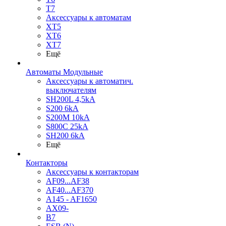
T7
Аксессуары к автоматам
XT5
XT6
XT7
Ещё
Автоматы Модульные
Аксессуары к автоматич.
выключателям
SH200L 4,5kA
S200 6kA
S200M 10kA
S800C 25kA
SH200 6kA
Ещё
Контакторы
Аксессуары к контакторам
AF09...AF38
AF40...AF370
A145 - AF1650
AX09-
B7