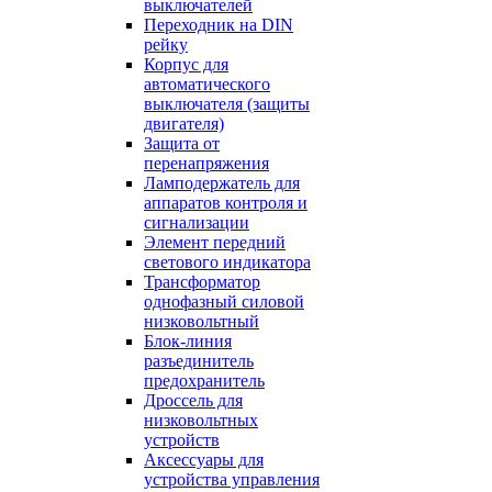
выключателей
Переходник на DIN
рейку
Корпус для
автоматического
выключателя (защиты
двигателя)
Защита от
перенапряжения
Ламподержатель для
аппаратов контроля и
сигнализации
Элемент передний
светового индикатора
Трансформатор
однофазный силовой
низковольтный
Блок-линия
разъединитель
предохранитель
Дроссель для
низковольтных
устройств
Аксессуары для
устройства управления