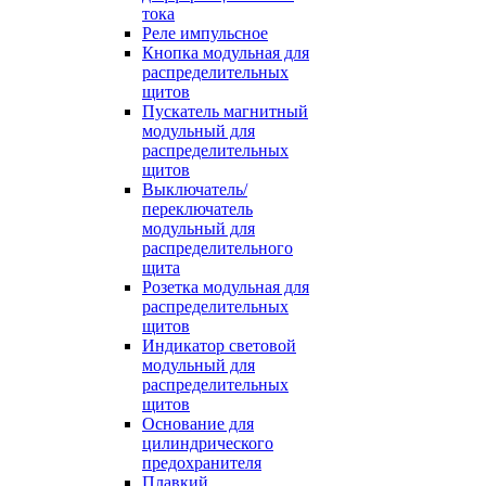
тока
Реле импульсное
Кнопка модульная для
распределительных
щитов
Пускатель магнитный
модульный для
распределительных
щитов
Выключатель/
переключатель
модульный для
распределительного
щита
Розетка модульная для
распределительных
щитов
Индикатор световой
модульный для
распределительных
щитов
Основание для
цилиндрического
предохранителя
Плавкий