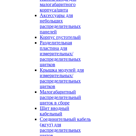
малогабаритного
корпуса/щита
Аксессуары для
небольших
распределительных
панелей
Корпус пустотелый
Разделительная
пластина для
измерительных/
распределительных
щитков
Крышка модулей для
измерительных/
распределительных
щитков
Малогабаритный
распределительный
щиток в сборе
Щит вводный
кабельный
Соединительный кабель
(жгут) для
распределительных
щитов