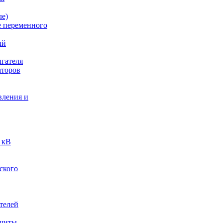
ле)
е переменного
ый
гателя
аторов
вления и
 кВ
ского
телей
ащиты