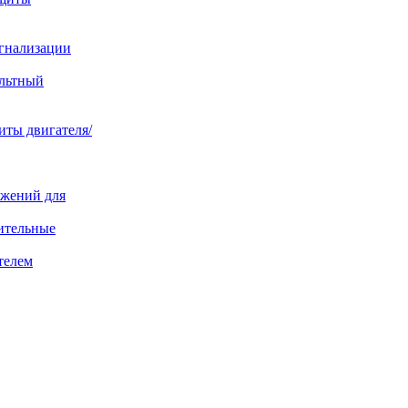
игнализации
ольтный
иты двигателя/
яжений для
ительные
телем