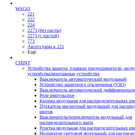
WAGO
221
222
224
2273 (без пасты)
2273 (с пастой)
773
Аксессуары к 221
Ещё
CHINT
Устройства защиты, плавкие предохранители, мод
устройства/монтажные устройства
Выключатель автоматический модульный
Устройство защитного отключения (УЗО)
Выключатель автоматический дифференциаль
Реле импульсное
Кнопка модульная для распределительных щ
Пускатель магнитный модульный для распре
щитов
Выключатель/переключатель модульный для
распределительного щита
Розетка модульная для распределительных щ
Индикатор световой модульный для распред