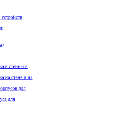
 устройств
ии
а)
а в стене и в
а на стене и на
корпусов для
уса для