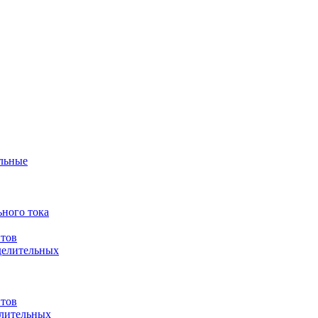
ульные
ного тока
итов
делительных
итов
елительных