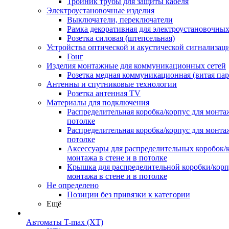
Тройник трубы для защиты кабеля
Электроустановочные изделия
Выключатели, переключатели
Рамка декоративная для электроустановочных
Розетка силовая (штепсельная)
Устройства оптической и акустической сигнализац
Гонг
Изделия монтажные для коммуникационных сетей
Розетка медная коммуникационная (витая пар
Антенны и спутниковые технологии
Розетка антенная TV
Материалы для подключения
Распределительная коробка/корпус для монтаж
потолке
Распределительная коробка/корпус для монтаж
потолке
Аксессуары для распределительных коробок/
монтажа в стене и в потолке
Крышка для распределительной коробки/корп
монтажа в стене и в потолке
Не определено
Позиции без привязки к категории
Ещё
Автоматы T-max (XT)