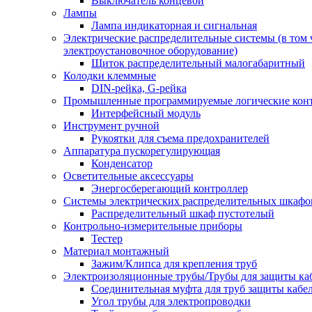
Выключатель концевой
Лампы
Лампа индикаторная и сигнальная
Электрические распределительные системы (в том 
электроустановочное оборудование)
Щиток распределительный малогабаритный
Колодки клеммные
DIN-рейка, G-рейка
Промышленные программируемые логические кон
Интерфейсный модуль
Инструмент ручной
Рукоятки для съема предохранителей
Аппаратура пускорегулирующая
Конденсатор
Осветительные аксессуары
Энергосберегающий контроллер
Системы электрических распределительных шкафо
Распределительный шкаф пустотелый
Контрольно-измерительные приборы
Тестер
Материал монтажный
Зажим/Клипса для крепления труб
Электроизоляционные трубы/Трубы для защиты ка
Соединительная муфта для труб защиты кабе
Угол трубы для электропроводки