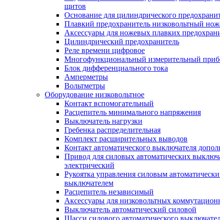
щитов
Основание для цилиндрического предохрани
Плавкий предохранитель низковольтный нож
Аксессуары для ножевых плавких предохран
Цилиндрический предохранитель
Реле времени цифровое
Многофункциональный измерительный приб
Блок дифференциального тока
Амперметры
Вольтметры
Оборудование низковольтное
Контакт вспомогательный
Расцепитель минимального напряжения
Выключатель нагрузки
Гребенка распределительная
Комплект расширительных выводов
Контакт автоматического выключателя допо
Привод для силовых автоматических выключ
электрический
Рукоятка управления силовым автоматическ
выключателем
Расцепитель независимый
Аксессуары для низковольтных коммутацион
Выключатель автоматический силовой
Шасси силового автоматического выключате