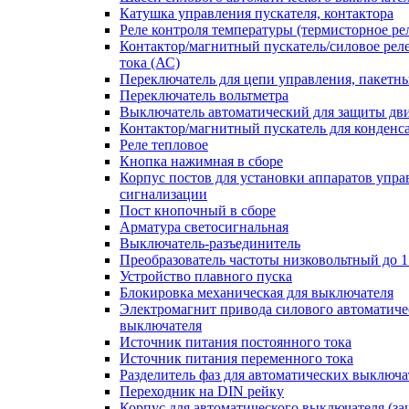
Катушка управления пускателя, контактора
Реле контроля температуры (термисторное ре
Контактор/магнитный пускатель/силовое рел
тока (АС)
Переключатель для цепи управления, пакетн
Переключатель вольтметра
Выключатель автоматический для защиты дви
Контактор/магнитный пускатель для конденс
Реле тепловое
Кнопка нажимная в сборе
Корпус постов для установки аппаратов упра
сигнализации
Пост кнопочный в сборе
Арматура светосигнальная
Выключатель-разъединитель
Преобразователь частоты низковольтный до 1
Устройство плавного пуска
Блокировка механическая для выключателя
Электромагнит привода силового автоматиче
выключателя
Источник питания постоянного тока
Источник питания переменного тока
Разделитель фаз для автоматических выключа
Переходник на DIN рейку
Корпус для автоматического выключателя (з