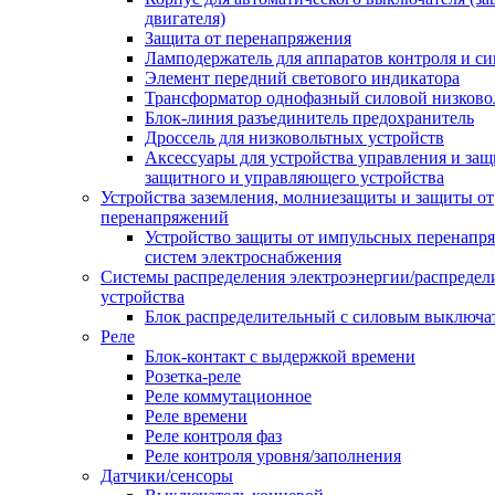
двигателя)
Защита от перенапряжения
Ламподержатель для аппаратов контроля и с
Элемент передний светового индикатора
Трансформатор однофазный силовой низков
Блок-линия разъединитель предохранитель
Дроссель для низковольтных устройств
Аксессуары для устройства управления и защ
защитного и управляющего устройства
Устройства заземления, молниезащиты и защиты от
перенапряжений
Устройство защиты от импульсных перенапр
систем электроснабжения
Системы распределения электроэнергии/распредел
устройства
Блок распределительный с силовым выключа
Реле
Блок-контакт с выдержкой времени
Розетка-реле
Реле коммутационное
Реле времени
Реле контроля фаз
Реле контроля уровня/заполнения
Датчики/сенсоры