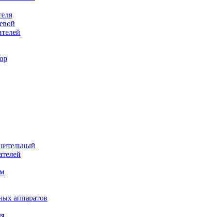
теля
евой
ителей
ор
лнительный
ателей
им
ных аппаратов
ля