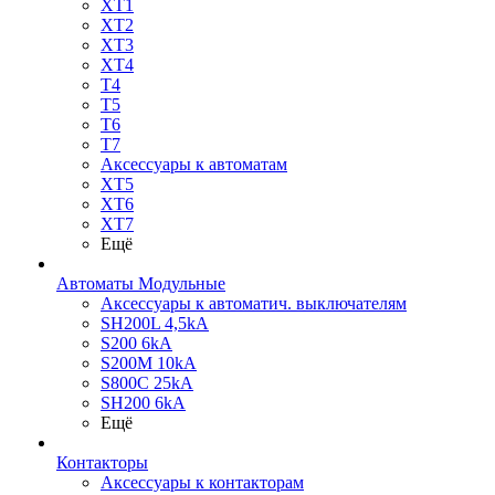
XT1
XT2
XT3
XT4
T4
T5
T6
T7
Аксессуары к автоматам
XT5
XT6
XT7
Ещё
Автоматы Модульные
Аксессуары к автоматич. выключателям
SH200L 4,5kA
S200 6kA
S200M 10kA
S800C 25kA
SH200 6kA
Ещё
Контакторы
Аксессуары к контакторам