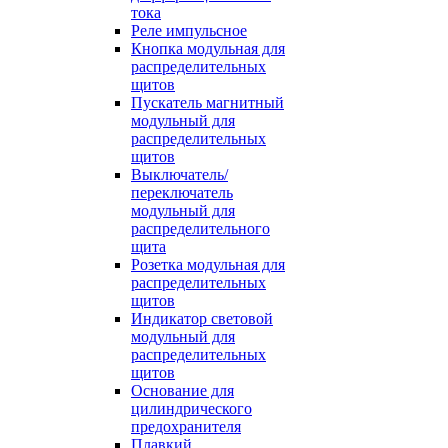
тока
Реле импульсное
Кнопка модульная для
распределительных
щитов
Пускатель магнитный
модульный для
распределительных
щитов
Выключатель/
переключатель
модульный для
распределительного
щита
Розетка модульная для
распределительных
щитов
Индикатор световой
модульный для
распределительных
щитов
Основание для
цилиндрического
предохранителя
Плавкий