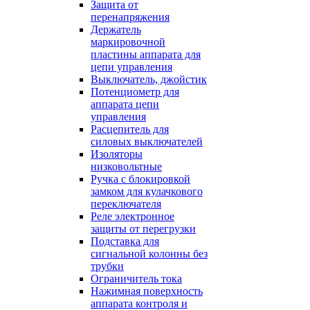
Защита от
перенапряжения
Держатель
маркировочной
пластины аппарата для
цепи управления
Выключатель, джойстик
Потенциометр для
аппарата цепи
управления
Расцепитель для
силовых выключателей
Изоляторы
низковольтные
Ручка с блокировкой
замком для кулачкового
переключателя
Реле электронное
защиты от перегрузки
Подставка для
сигнальной колонны без
трубки
Ограничитель тока
Нажимная поверхность
аппарата контроля и