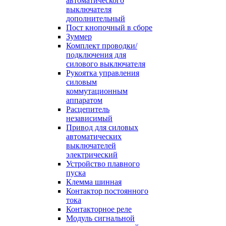
автоматического
выключателя
дополнительный
Пост кнопочный в сборе
Зуммер
Комплект проводки/
подключения для
силового выключателя
Рукоятка управления
силовым
коммутационным
аппаратом
Расцепитель
независимый
Привод для силовых
автоматических
выключателей
электрический
Устройство плавного
пуска
Клемма шинная
Контактор постоянного
тока
Контакторное реле
Модуль сигнальной