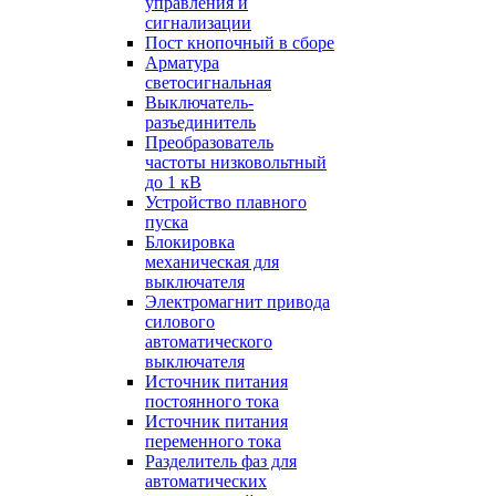
управления и
сигнализации
Пост кнопочный в сборе
Арматура
светосигнальная
Выключатель-
разъединитель
Преобразователь
частоты низковольтный
до 1 кВ
Устройство плавного
пуска
Блокировка
механическая для
выключателя
Электромагнит привода
силового
автоматического
выключателя
Источник питания
постоянного тока
Источник питания
переменного тока
Разделитель фаз для
автоматических