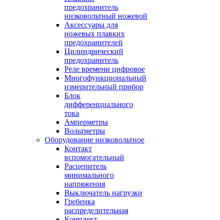
предохранитель
низковольтный ножевой
Аксессуары для
ножевых плавких
предохранителей
Цилиндрический
предохранитель
Реле времени цифровое
Многофункциональный
измерительный прибор
Блок
дифференциального
тока
Амперметры
Вольтметры
Оборудование низковольтное
Контакт
вспомогательный
Расцепитель
минимального
напряжения
Выключатель нагрузки
Гребенка
распределительная
Комплект