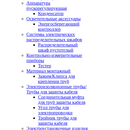
Аппаратура
пускорегулирующая
Конденсатор
Осветительные аксессуары
Энергосберегающий
контроллер
Системы электрических
распределительных шкафов
Распределительный
шкаф пустотелый
Контрольно-измерительные
приборы
Тестер
Материал монтажный
Зажим/Клипса для
крепления труб
Электроизоляционные трубы/
Трубы для защиты кабеля
Соединительная муфта
для труб защиты кабеля
Угол трубы для
электропроводки
Тройник трубы для
защиты кабеля
Электроустановочные изделия