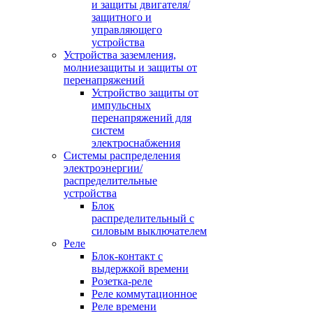
и защиты двигателя/
защитного и
управляющего
устройства
Устройства заземления,
молниезащиты и защиты от
перенапряжений
Устройство защиты от
импульсных
перенапряжений для
систем
электроснабжения
Системы распределения
электроэнергии/
распределительные
устройства
Блок
распределительный с
силовым выключателем
Реле
Блок-контакт с
выдержкой времени
Розетка-реле
Реле коммутационное
Реле времени