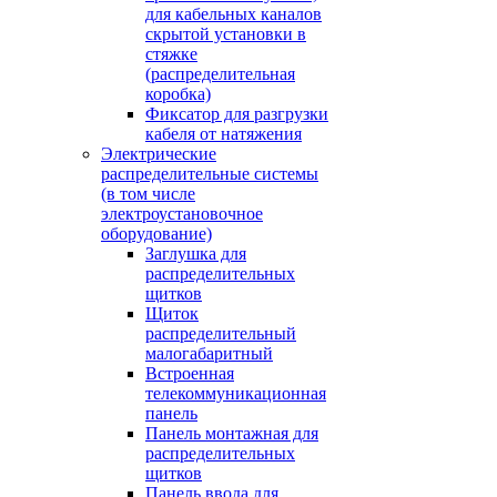
для кабельных каналов
скрытой установки в
стяжке
(распределительная
коробка)
Фиксатор для разгрузки
кабеля от натяжения
Электрические
распределительные системы
(в том числе
электроустановочное
оборудование)
Заглушка для
распределительных
щитков
Щиток
распределительный
малогабаритный
Встроенная
телекоммуникационная
панель
Панель монтажная для
распределительных
щитков
Панель ввода для