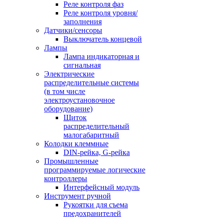
Реле контроля фаз
Реле контроля уровня/
заполнения
Датчики/сенсоры
Выключатель концевой
Лампы
Лампа индикаторная и
сигнальная
Электрические
распределительные системы
(в том числе
электроустановочное
оборудование)
Щиток
распределительный
малогабаритный
Колодки клеммные
DIN-рейка, G-рейка
Промышленные
программируемые логические
контроллеры
Интерфейсный модуль
Инструмент ручной
Рукоятки для съема
предохранителей