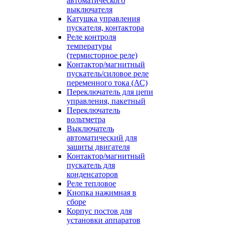
автоматического
выключателя
Катушка управления
пускателя, контактора
Реле контроля
температуры
(термисторное реле)
Контактор/магнитный
пускатель/силовое реле
переменного тока (АС)
Переключатель для цепи
управления, пакетный
Переключатель
вольтметра
Выключатель
автоматический для
защиты двигателя
Контактор/магнитный
пускатель для
конденсаторов
Реле тепловое
Кнопка нажимная в
сборе
Корпус постов для
установки аппаратов