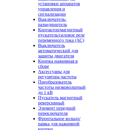
установки аппаратов
управления и
сигнализации
Выключатель-
разъединитель
Контактор/магнитный
пускатель/силовое реле
переменного тока (АС)
Выключатель
автоматический для
защиты двигателя
Кнопка нажимная в
сборе
Аксессуары для
регулятора частоты
Преобразователь
частоты низковольтный
до 1 кВ
Пускатель магнитный
реверсивный
Элемент передний
переключателя
Фронтальное кольцо/
рамка для нажимной
кнопки