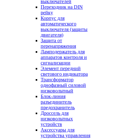
выключателей
Переходник на DIN
рейку
Корпус для
автоматического
выключателя (защиты
двигателя)
Защита от
перенапряжения
Ламподержатель для
аппаратов контроля и
сигнализации
Элемент передний
светового индикатора
Трансформатор
однофазный силовой
низковольтный
Блок-линия
разъединитель
предохранитель
Дроссель для
низковольтных
устройств
Аксессуары для
устройства управления