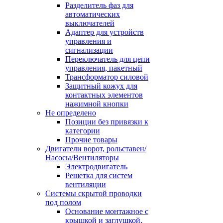
Разделитель фаз для
автоматических
выключателей
Адаптер для устройств
управления и
сигнализации
Переключатель для цепи
управления, пакетный
Трансформатор силовой
Защитный кожух для
контактных элементов
нажимной кнопки
Не определено
Позиции без привязки к
категории
Прочие товары
Двигатели ворот, рольставен/
Насосы/Вентиляторы
Электродвигатель
Решетка для систем
вентиляции
Системы скрытой проводки
под полом
Основание монтажное с
крышкой и заглушкой,