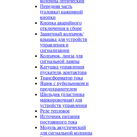
колонны оптический
Передняя часть
(головка) нажимной
кнопки
Кнопка аварийного
отключения в сборе
Защитный колпачок/
крышка для устройств
управления и
сигнализации
Колпачок, линза для
сигнальной лампы
Катушка управления
пускателя, контактора
Трансформатор тока
Ящик с рубильником и
предохранителем
Шильдик (пластинка
маркировочная) для
устройств управления
Реле тепловое
Источник питания
постоянного тока
Модуль акустический
для сигнальной колонны