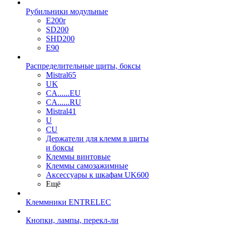
Рубильники модульные
E200r
SD200
SHD200
E90
Распределительные щиты, боксы
Mistral65
UK
CA......EU
CA......RU
Mistral41
U
CU
Держатели для клемм в щиты
и боксы
Клеммы винтовые
Клеммы самозажимные
Аксессуары к шкафам UK600
Ещё
Клеммники ENTRELEC
Кнопки, лампы, перекл-ли