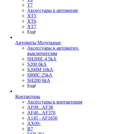
T7
Аксессуары к автоматам
XT5
XT6
XT7
Ещё
Автоматы Модульные
Аксессуары к автоматич.
выключателям
SH200L 4,5kA
S200 6kA
S200M 10kA
S800C 25kA
SH200 6kA
Ещё
Контакторы
Аксессуары к контакторам
AF09...AF38
AF40...AF370
A145 - AF1650
AX09-
B7