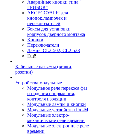
Аварийные кнопки типа "
ГРИБОК"
АКСЕССУАРЫ для
кнопок,лампочек и
переключателей
Боксы для установки
корпусов дверного монтажа
Кнопки
Переключатели
Лампы CL2-502, CL2-523
Ещё
Кабельные разъемы (вилки,
розетки)
Устройства модульные
Модульное реле перекоса фаз
и падения напряжения,
контроля изоляции
Модульные лампы и кнопки
Модульные устройства Pro-M
Модульные электро-
механические реле времени
Модульные электронные реле
времени