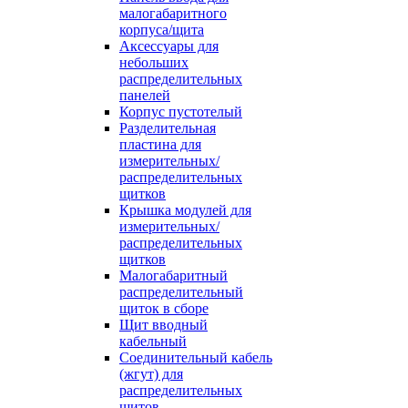
малогабаритного
корпуса/щита
Аксессуары для
небольших
распределительных
панелей
Корпус пустотелый
Разделительная
пластина для
измерительных/
распределительных
щитков
Крышка модулей для
измерительных/
распределительных
щитков
Малогабаритный
распределительный
щиток в сборе
Щит вводный
кабельный
Соединительный кабель
(жгут) для
распределительных
щитов