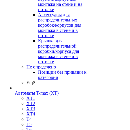
монтажа на стене и на
потолке
Аксессуары для
распределительных
коробок/корпусов для
монтажа в стене и в
потолке
Крышка для
распределительной
коробки/корпуса для
монтажа в стене и в
потолке
Не определено
Позиции без привязки к
категории
Ещё
Автоматы T-max (XT)
XT1
XT2
XT3
XT4
T4
T5
T6