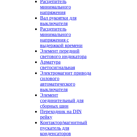
Расцепитель
минимального
напряжения
Вал рукоятки для
выключателя
Расцепитель
минимального
напряжения с
выдержкой времени
Элемент передний
светового индикатора
Арматура
светосигнальная
Электромагнит привода
силового
автоматического
выключателя
Элемент
соединительный для
сборных шин
Переходник на DIN
рейку
Контактор/магнитный
пускатель для
конденсаторов