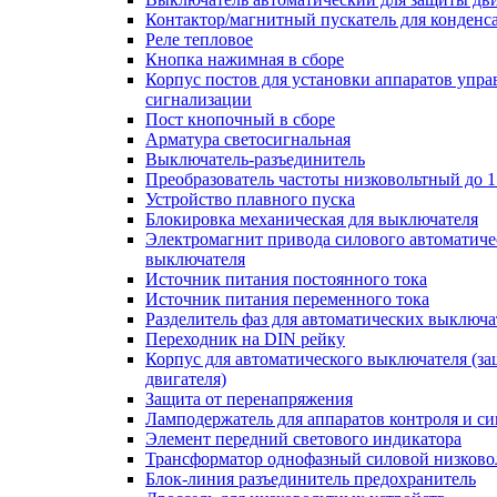
Контактор/магнитный пускатель для конденс
Реле тепловое
Кнопка нажимная в сборе
Корпус постов для установки аппаратов упра
сигнализации
Пост кнопочный в сборе
Арматура светосигнальная
Выключатель-разъединитель
Преобразователь частоты низковольтный до 1
Устройство плавного пуска
Блокировка механическая для выключателя
Электромагнит привода силового автоматиче
выключателя
Источник питания постоянного тока
Источник питания переменного тока
Разделитель фаз для автоматических выключа
Переходник на DIN рейку
Корпус для автоматического выключателя (з
двигателя)
Защита от перенапряжения
Ламподержатель для аппаратов контроля и с
Элемент передний светового индикатора
Трансформатор однофазный силовой низков
Блок-линия разъединитель предохранитель