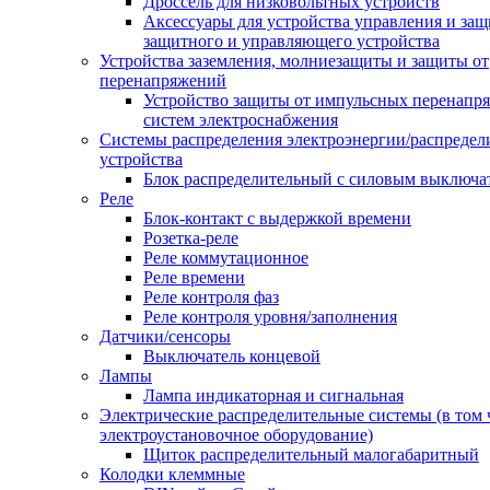
Дроссель для низковольтных устройств
Аксессуары для устройства управления и защ
защитного и управляющего устройства
Устройства заземления, молниезащиты и защиты от
перенапряжений
Устройство защиты от импульсных перенапр
систем электроснабжения
Системы распределения электроэнергии/распредел
устройства
Блок распределительный с силовым выключа
Реле
Блок-контакт с выдержкой времени
Розетка-реле
Реле коммутационное
Реле времени
Реле контроля фаз
Реле контроля уровня/заполнения
Датчики/сенсоры
Выключатель концевой
Лампы
Лампа индикаторная и сигнальная
Электрические распределительные системы (в том 
электроустановочное оборудование)
Щиток распределительный малогабаритный
Колодки клеммные