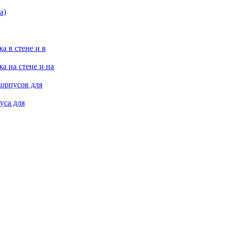
а)
а в стене и в
а на стене и на
корпусов для
уса для