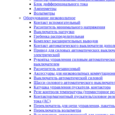
Блок дифференциального тока
Амперметры
Вольтметры
Оборудование низковольтное
Контакт вспомогательный
Расцепитель минимального напряжения
Выключатель нагрузки
Гребенка распределительная
Комплект расширительных выводов
Контакт автоматического выключателя допо
Привод для силовых автоматических выключ
электрический
Рукоятка управления силовым автоматическ
выключателем
Расцепитель независимый
Аксессуары для низковольтных коммутацион
Выключатель автоматический силовой
Шасси силового автоматического выключате
Катушка управления пускателя, контактора
Реле контроля температуры (термисторное ре
Контактор/магнитный пускатель/силовое рел
тока (АС)
Переключатель для цепи управления, пакетн
Переключатель вольтметра
Выключатель автоматический для защиты дви