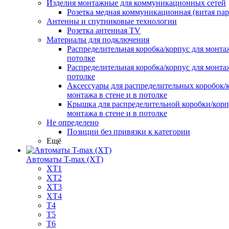
Изделия монтажные для коммуникационных сетей
Розетка медная коммуникационная (витая пар
Антенны и спутниковые технологии
Розетка антенная TV
Материалы для подключения
Распределительная коробка/корпус для монтаж
потолке
Распределительная коробка/корпус для монтаж
потолке
Аксессуары для распределительных коробок/
монтажа в стене и в потолке
Крышка для распределительной коробки/корп
монтажа в стене и в потолке
Не определено
Позиции без привязки к категории
Ещё
Автоматы T-max (XT)
XT1
XT2
XT3
XT4
T4
T5
T6