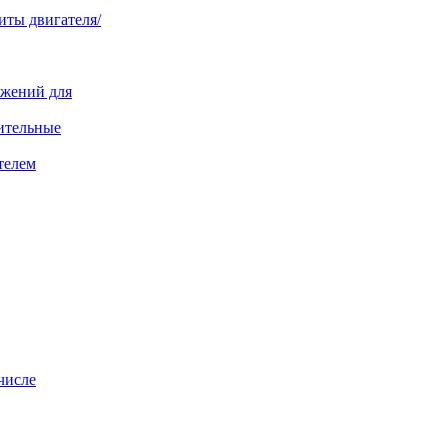
иты двигателя/
яжений для
ительные
телем
числе