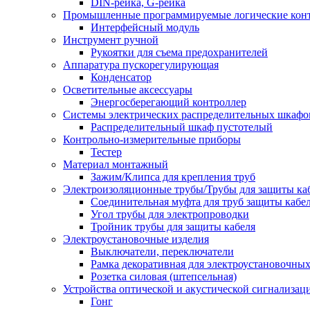
DIN-рейка, G-рейка
Промышленные программируемые логические кон
Интерфейсный модуль
Инструмент ручной
Рукоятки для съема предохранителей
Аппаратура пускорегулирующая
Конденсатор
Осветительные аксессуары
Энергосберегающий контроллер
Системы электрических распределительных шкафо
Распределительный шкаф пустотелый
Контрольно-измерительные приборы
Тестер
Материал монтажный
Зажим/Клипса для крепления труб
Электроизоляционные трубы/Трубы для защиты ка
Соединительная муфта для труб защиты кабе
Угол трубы для электропроводки
Тройник трубы для защиты кабеля
Электроустановочные изделия
Выключатели, переключатели
Рамка декоративная для электроустановочных
Розетка силовая (штепсельная)
Устройства оптической и акустической сигнализац
Гонг