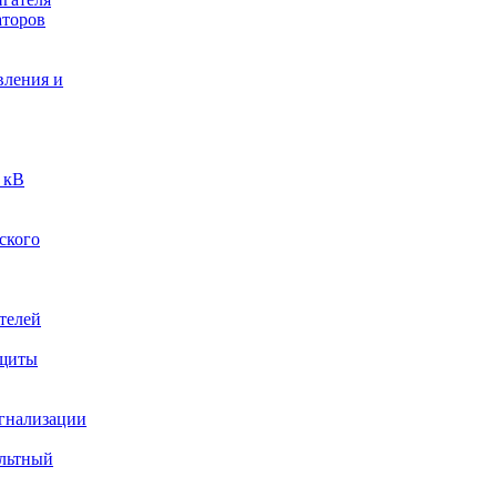
аторов
вления и
 кВ
ского
телей
ащиты
игнализации
ольтный