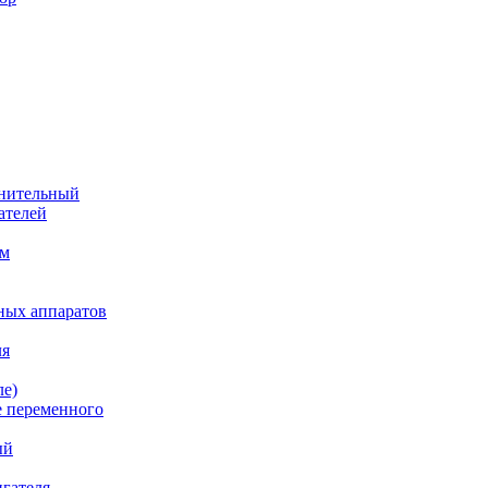
лнительный
ателей
им
ных аппаратов
ля
ле)
е переменного
ый
гателя