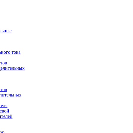
ульные
ного тока
итов
делительных
итов
елительных
теля
евой
ителей
ор