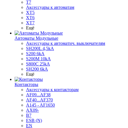
T7
Аксессуары к автоматам
XT5
XT6
XT7
Ещё
Автоматы Модульные
Аксессуары к автоматич. выключателям
SH200L 4,5kA
S200 6kA
S200M 10kA
S800C 25kA
SH200 6kA
Ещё
Контакторы
Аксессуары к контакторам
AF09...AF38
AF40...AF370
A145 - AF1650
AX09-
B7
ESB (N)
EN