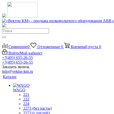
Сравнение
0
Отложенные
0
Корзина
0
пуста
0
Войти
Мой кабинет
+7(495) 655-26-55
+7(495) 655-26-55
Заказать звонок
info@vektor-km.ru
Каталог
WAGO
221
222
224
2273 (без пасты)
2273 (с пастой)