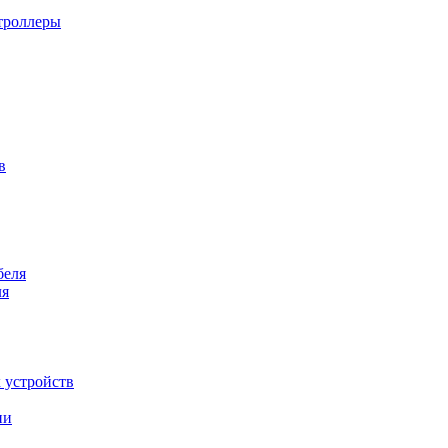
троллеры
в
беля
ля
 устройств
ии