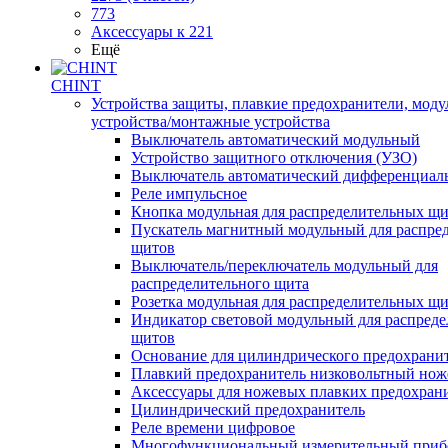
773
Аксессуары к 221
Ещё
CHINT
Устройства защиты, плавкие предохранители, мод
устройства/монтажные устройства
Выключатель автоматический модульный
Устройство защитного отключения (УЗО)
Выключатель автоматический дифференциаль
Реле импульсное
Кнопка модульная для распределительных щ
Пускатель магнитный модульный для распре
щитов
Выключатель/переключатель модульный для
распределительного щита
Розетка модульная для распределительных щ
Индикатор световой модульный для распред
щитов
Основание для цилиндрического предохрани
Плавкий предохранитель низковольтный нож
Аксессуары для ножевых плавких предохран
Цилиндрический предохранитель
Реле времени цифровое
Многофункциональный измерительный приб