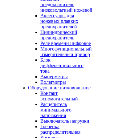
предохранитель
низковольтный ножевой
Аксессуары для
ножевых плавких
предохранителей
Цилиндрический
предохранитель
Реле времени цифровое
Многофункциональный
измерительный прибор
Блок
дифференциального
тока
Амперметры
Вольтметры
Оборудование низковольтное
Контакт
вспомогательный
Расцепитель
минимального
напряжения
Выключатель нагрузки
Гребенка
распределительная
Комплект