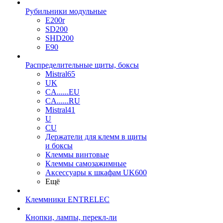
Рубильники модульные
E200r
SD200
SHD200
E90
Распределительные щиты, боксы
Mistral65
UK
CA......EU
CA......RU
Mistral41
U
CU
Держатели для клемм в щиты
и боксы
Клеммы винтовые
Клеммы самозажимные
Аксессуары к шкафам UK600
Ещё
Клеммники ENTRELEC
Кнопки, лампы, перекл-ли