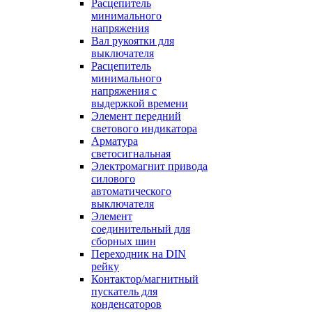
Расцепитель
минимального
напряжения
Вал рукоятки для
выключателя
Расцепитель
минимального
напряжения с
выдержкой времени
Элемент передний
светового индикатора
Арматура
светосигнальная
Электромагнит привода
силового
автоматического
выключателя
Элемент
соединительный для
сборных шин
Переходник на DIN
рейку
Контактор/магнитный
пускатель для
конденсаторов