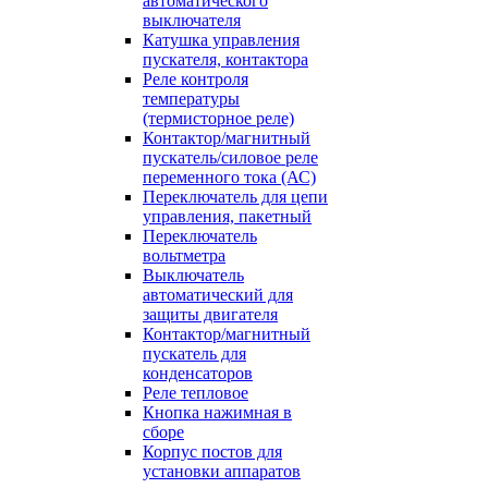
автоматического
выключателя
Катушка управления
пускателя, контактора
Реле контроля
температуры
(термисторное реле)
Контактор/магнитный
пускатель/силовое реле
переменного тока (АС)
Переключатель для цепи
управления, пакетный
Переключатель
вольтметра
Выключатель
автоматический для
защиты двигателя
Контактор/магнитный
пускатель для
конденсаторов
Реле тепловое
Кнопка нажимная в
сборе
Корпус постов для
установки аппаратов