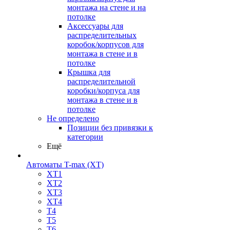
монтажа на стене и на
потолке
Аксессуары для
распределительных
коробок/корпусов для
монтажа в стене и в
потолке
Крышка для
распределительной
коробки/корпуса для
монтажа в стене и в
потолке
Не определено
Позиции без привязки к
категории
Ещё
Автоматы T-max (XT)
XT1
XT2
XT3
XT4
T4
T5
T6