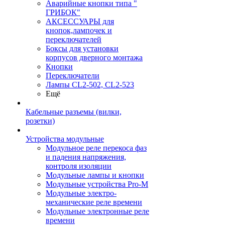
Аварийные кнопки типа "
ГРИБОК"
АКСЕССУАРЫ для
кнопок,лампочек и
переключателей
Боксы для установки
корпусов дверного монтажа
Кнопки
Переключатели
Лампы CL2-502, CL2-523
Ещё
Кабельные разъемы (вилки,
розетки)
Устройства модульные
Модульное реле перекоса фаз
и падения напряжения,
контроля изоляции
Модульные лампы и кнопки
Модульные устройства Pro-M
Модульные электро-
механические реле времени
Модульные электронные реле
времени