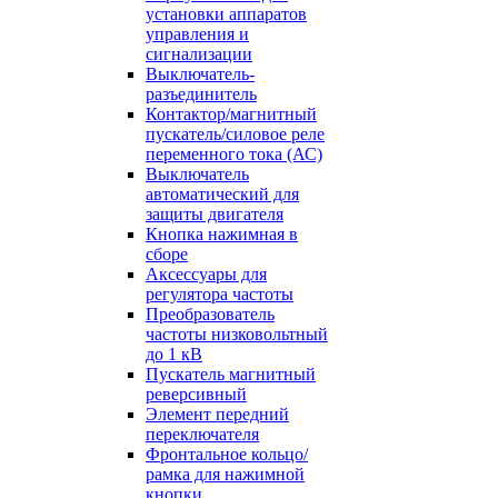
установки аппаратов
управления и
сигнализации
Выключатель-
разъединитель
Контактор/магнитный
пускатель/силовое реле
переменного тока (АС)
Выключатель
автоматический для
защиты двигателя
Кнопка нажимная в
сборе
Аксессуары для
регулятора частоты
Преобразователь
частоты низковольтный
до 1 кВ
Пускатель магнитный
реверсивный
Элемент передний
переключателя
Фронтальное кольцо/
рамка для нажимной
кнопки