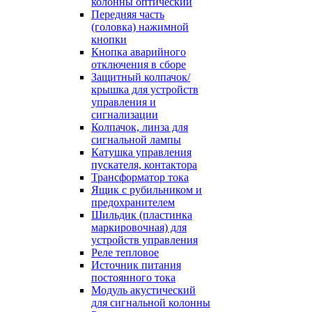
колонны оптический
Передняя часть
(головка) нажимной
кнопки
Кнопка аварийного
отключения в сборе
Защитный колпачок/
крышка для устройств
управления и
сигнализации
Колпачок, линза для
сигнальной лампы
Катушка управления
пускателя, контактора
Трансформатор тока
Ящик с рубильником и
предохранителем
Шильдик (пластинка
маркировочная) для
устройств управления
Реле тепловое
Источник питания
постоянного тока
Модуль акустический
для сигнальной колонны