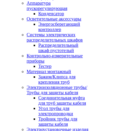
Аппаратура
пускорегулирующая
Конденсатор
Осветительные аксессуары
Энергосберегающий
контроллер
Системы электрических
распределительных шкафов
Распределительный
шкаф пустотелый
Контрольно-измерительные
приборы
Тестер
Материал монтажный
Зажим/Клипса для
крепления труб
Электроизоляционные трубы/
Трубы для защиты кабеля
Соединительная муфта
для труб защиты кабеля
Угол трубы для
электропроводки
Тройник трубы для
защиты кабеля
Электроустановочные изделия