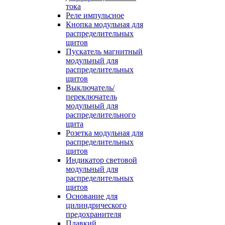
тока
Реле импульсное
Кнопка модульная для
распределительных
щитов
Пускатель магнитный
модульный для
распределительных
щитов
Выключатель/
переключатель
модульный для
распределительного
щита
Розетка модульная для
распределительных
щитов
Индикатор световой
модульный для
распределительных
щитов
Основание для
цилиндрического
предохранителя
Плавкий