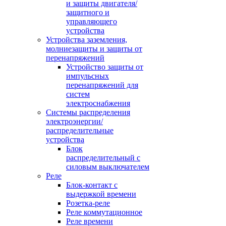
и защиты двигателя/
защитного и
управляющего
устройства
Устройства заземления,
молниезащиты и защиты от
перенапряжений
Устройство защиты от
импульсных
перенапряжений для
систем
электроснабжения
Системы распределения
электроэнергии/
распределительные
устройства
Блок
распределительный с
силовым выключателем
Реле
Блок-контакт с
выдержкой времени
Розетка-реле
Реле коммутационное
Реле времени