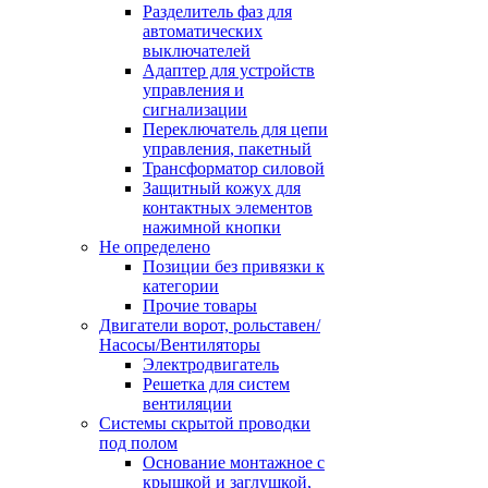
Разделитель фаз для
автоматических
выключателей
Адаптер для устройств
управления и
сигнализации
Переключатель для цепи
управления, пакетный
Трансформатор силовой
Защитный кожух для
контактных элементов
нажимной кнопки
Не определено
Позиции без привязки к
категории
Прочие товары
Двигатели ворот, рольставен/
Насосы/Вентиляторы
Электродвигатель
Решетка для систем
вентиляции
Системы скрытой проводки
под полом
Основание монтажное с
крышкой и заглушкой,