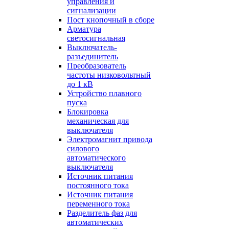
управления и
сигнализации
Пост кнопочный в сборе
Арматура
светосигнальная
Выключатель-
разъединитель
Преобразователь
частоты низковольтный
до 1 кВ
Устройство плавного
пуска
Блокировка
механическая для
выключателя
Электромагнит привода
силового
автоматического
выключателя
Источник питания
постоянного тока
Источник питания
переменного тока
Разделитель фаз для
автоматических