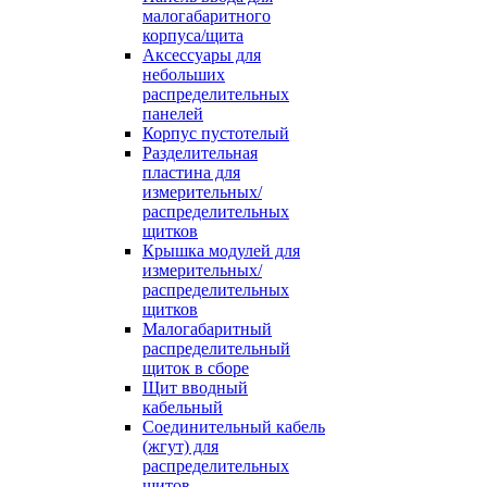
малогабаритного
корпуса/щита
Аксессуары для
небольших
распределительных
панелей
Корпус пустотелый
Разделительная
пластина для
измерительных/
распределительных
щитков
Крышка модулей для
измерительных/
распределительных
щитков
Малогабаритный
распределительный
щиток в сборе
Щит вводный
кабельный
Соединительный кабель
(жгут) для
распределительных
щитов