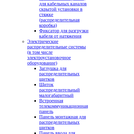
для кабельных каналов
скрытой установки в
стяжке
(распределительная
коробка)
Фиксатор для разгрузки
кабеля от натяжения
Электрические
распределительные системы
(в том числе
электроустановочное
оборудование)
Заглушка для
распределительных
щитков
Щиток
распределительный
малогабаритный
Встроенная
телекоммуникационная
панель
Панель монтажная для
распределительных
щитков
Панель ввода для