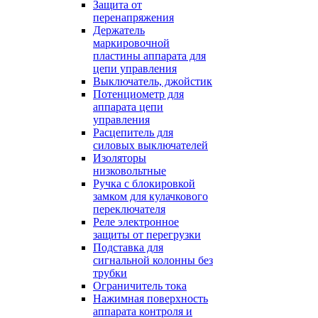
Защита от
перенапряжения
Держатель
маркировочной
пластины аппарата для
цепи управления
Выключатель, джойстик
Потенциометр для
аппарата цепи
управления
Расцепитель для
силовых выключателей
Изоляторы
низковольтные
Ручка с блокировкой
замком для кулачкового
переключателя
Реле электронное
защиты от перегрузки
Подставка для
сигнальной колонны без
трубки
Ограничитель тока
Нажимная поверхность
аппарата контроля и