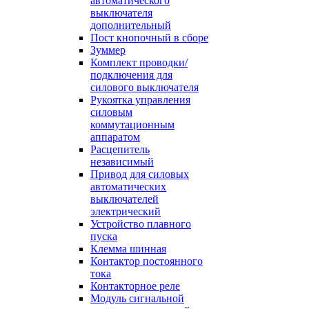
автоматического
выключателя
дополнительный
Пост кнопочный в сборе
Зуммер
Комплект проводки/
подключения для
силового выключателя
Рукоятка управления
силовым
коммутационным
аппаратом
Расцепитель
независимый
Привод для силовых
автоматических
выключателей
электрический
Устройство плавного
пуска
Клемма шинная
Контактор постоянного
тока
Контакторное реле
Модуль сигнальной