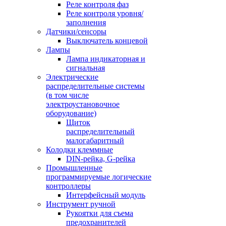
Реле контроля фаз
Реле контроля уровня/
заполнения
Датчики/сенсоры
Выключатель концевой
Лампы
Лампа индикаторная и
сигнальная
Электрические
распределительные системы
(в том числе
электроустановочное
оборудование)
Щиток
распределительный
малогабаритный
Колодки клеммные
DIN-рейка, G-рейка
Промышленные
программируемые логические
контроллеры
Интерфейсный модуль
Инструмент ручной
Рукоятки для съема
предохранителей