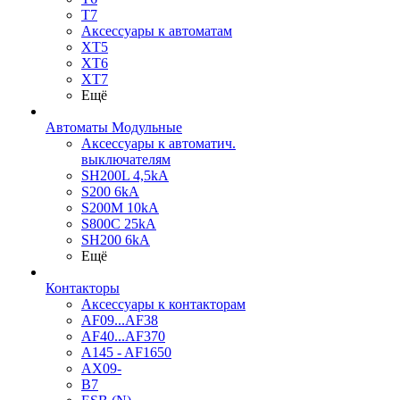
T7
Аксессуары к автоматам
XT5
XT6
XT7
Ещё
Автоматы Модульные
Аксессуары к автоматич.
выключателям
SH200L 4,5kA
S200 6kA
S200M 10kA
S800C 25kA
SH200 6kA
Ещё
Контакторы
Аксессуары к контакторам
AF09...AF38
AF40...AF370
A145 - AF1650
AX09-
B7