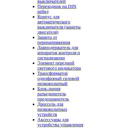
выключателей
Переходник на DIN
рейку
Корпус для
автоматического
выключателя (защиты
двигателя)
Защита от
перенапряжения
Ламподержатель для
аппаратов контроля и
сигнализации
Элемент передний
светового индикатора
Трансформатор
однофазный силовой
низковольтный
Блок-линия
разъединитель
предохранитель
Дроссель для
низковольтных
устройств
Аксессуары для
устройства управления