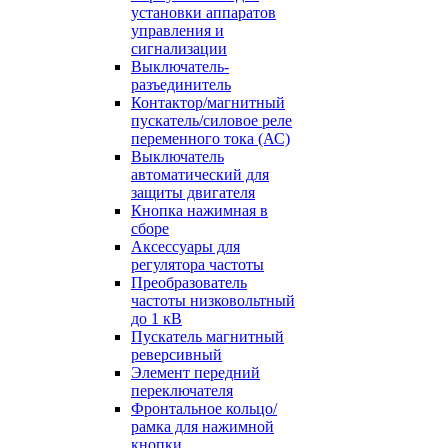
установки аппаратов
управления и
сигнализации
Выключатель-
разъединитель
Контактор/магнитный
пускатель/силовое реле
переменного тока (АС)
Выключатель
автоматический для
защиты двигателя
Кнопка нажимная в
сборе
Аксессуары для
регулятора частоты
Преобразователь
частоты низковольтный
до 1 кВ
Пускатель магнитный
реверсивный
Элемент передний
переключателя
Фронтальное кольцо/
рамка для нажимной
кнопки