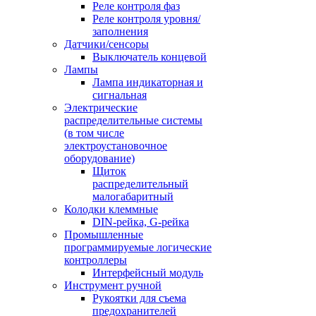
Реле контроля фаз
Реле контроля уровня/
заполнения
Датчики/сенсоры
Выключатель концевой
Лампы
Лампа индикаторная и
сигнальная
Электрические
распределительные системы
(в том числе
электроустановочное
оборудование)
Щиток
распределительный
малогабаритный
Колодки клеммные
DIN-рейка, G-рейка
Промышленные
программируемые логические
контроллеры
Интерфейсный модуль
Инструмент ручной
Рукоятки для съема
предохранителей