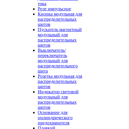
тока
Реле импульсное
Кнопка модульная для
распределительных
щитов
Пускатель магнитный
модульный для
распределительных
щитов
Выключатель/
переключатель
модульный для
распределительного
щита
Розетка модульная для
распределительных
щитов
Индикатор световой
модульный для
распределительных
щитов
Основание для
цилиндрического
предохранителя
Плавкий