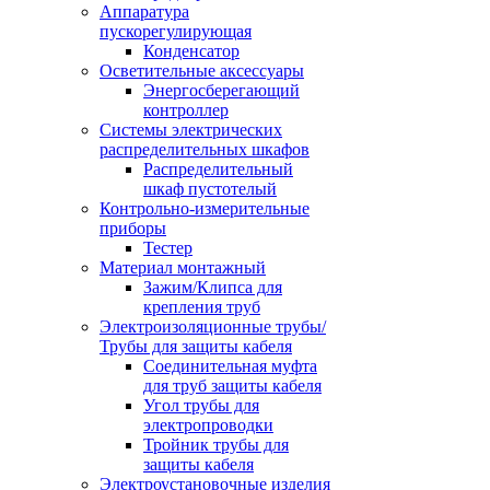
Аппаратура
пускорегулирующая
Конденсатор
Осветительные аксессуары
Энергосберегающий
контроллер
Системы электрических
распределительных шкафов
Распределительный
шкаф пустотелый
Контрольно-измерительные
приборы
Тестер
Материал монтажный
Зажим/Клипса для
крепления труб
Электроизоляционные трубы/
Трубы для защиты кабеля
Соединительная муфта
для труб защиты кабеля
Угол трубы для
электропроводки
Тройник трубы для
защиты кабеля
Электроустановочные изделия