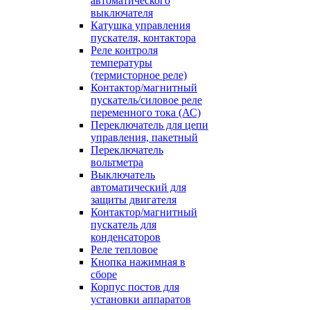
автоматического
выключателя
Катушка управления
пускателя, контактора
Реле контроля
температуры
(термисторное реле)
Контактор/магнитный
пускатель/силовое реле
переменного тока (АС)
Переключатель для цепи
управления, пакетный
Переключатель
вольтметра
Выключатель
автоматический для
защиты двигателя
Контактор/магнитный
пускатель для
конденсаторов
Реле тепловое
Кнопка нажимная в
сборе
Корпус постов для
установки аппаратов