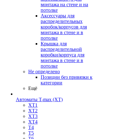
монтажа на стене и на
потолке
Аксессуары для
распределительных
коробок/корпусов для
монтажа в стене и в
потолке
Крышка для
распределительной
коробки/корпуса для
монтажа в стене и в
потолке
Не определено
Позиции без привязки к
категории
Ещё
Автоматы T-max (XT)
XT1
XT2
XT3
XT4
T4
T5
T6