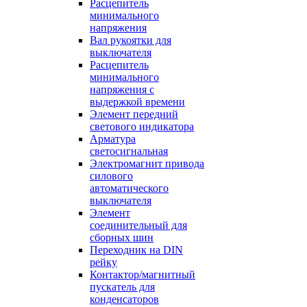
Расцепитель
минимального
напряжения
Вал рукоятки для
выключателя
Расцепитель
минимального
напряжения с
выдержкой времени
Элемент передний
светового индикатора
Арматура
светосигнальная
Электромагнит привода
силового
автоматического
выключателя
Элемент
соединительный для
сборных шин
Переходник на DIN
рейку
Контактор/магнитный
пускатель для
конденсаторов