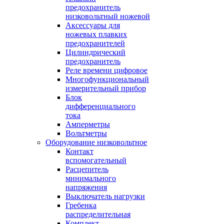
предохранитель
низковольтный ножевой
Аксессуары для
ножевых плавких
предохранителей
Цилиндрический
предохранитель
Реле времени цифровое
Многофункциональный
измерительный прибор
Блок
дифференциального
тока
Амперметры
Вольтметры
Оборудование низковольтное
Контакт
вспомогательный
Расцепитель
минимального
напряжения
Выключатель нагрузки
Гребенка
распределительная
Комплект