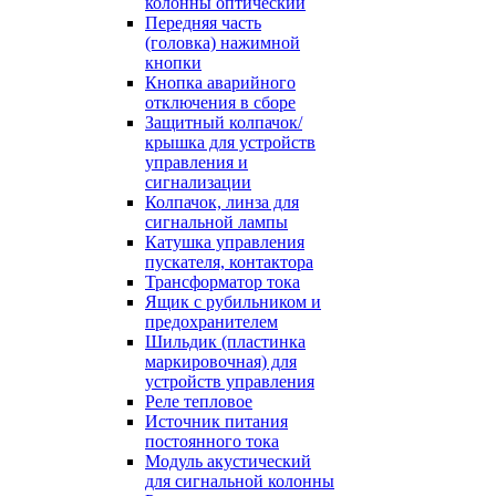
колонны оптический
Передняя часть
(головка) нажимной
кнопки
Кнопка аварийного
отключения в сборе
Защитный колпачок/
крышка для устройств
управления и
сигнализации
Колпачок, линза для
сигнальной лампы
Катушка управления
пускателя, контактора
Трансформатор тока
Ящик с рубильником и
предохранителем
Шильдик (пластинка
маркировочная) для
устройств управления
Реле тепловое
Источник питания
постоянного тока
Модуль акустический
для сигнальной колонны