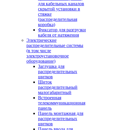
для кабельных каналов
скрытой установки в
стяжке
(распределительная
коробка)
Фиксатор для разгрузки
кабеля от натяжения
Электрические
распределительные системы
(в том числе
электроустановочное
оборудование)
Заглушка для
распределительных
щитков
Щиток
распределительный
малогабаритный
Встроенная
телекоммуникационная
панель
Панель монтажная для
распределительных
щитков
Панель ввода для