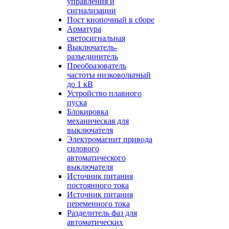
управления и
сигнализации
Пост кнопочный в сборе
Арматура
светосигнальная
Выключатель-
разъединитель
Преобразователь
частоты низковольтный
до 1 кВ
Устройство плавного
пуска
Блокировка
механическая для
выключателя
Электромагнит привода
силового
автоматического
выключателя
Источник питания
постоянного тока
Источник питания
переменного тока
Разделитель фаз для
автоматических