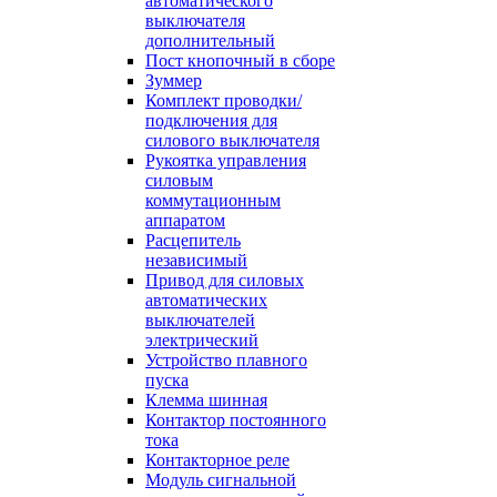
автоматического
выключателя
дополнительный
Пост кнопочный в сборе
Зуммер
Комплект проводки/
подключения для
силового выключателя
Рукоятка управления
силовым
коммутационным
аппаратом
Расцепитель
независимый
Привод для силовых
автоматических
выключателей
электрический
Устройство плавного
пуска
Клемма шинная
Контактор постоянного
тока
Контакторное реле
Модуль сигнальной