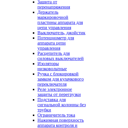
Защита от
перенапряжения
Держатель
маркировочной
пластины аппарата для
цепи управления
Выключатель, джойстик
Потенциометр для
аппарата цепи
управления
Расцепитель для
силовых выключателей
Изоляторы
низковольтные
Ручка с блокировкой
замком для кулачкового
переключателя
Реле электронное
защиты от перегрузки
Подставка для
сигнальной колонны без
трубки
Ограничитель тока
Нажимная поверхность
аппарата контроля и