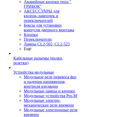
Аварийные кнопки типа "
ГРИБОК"
АКСЕССУАРЫ для
кнопок,лампочек и
переключателей
Боксы для установки
корпусов дверного монтажа
Кнопки
Переключатели
Лампы CL2-502, CL2-523
Ещё
Кабельные разъемы (вилки,
розетки)
Устройства модульные
Модульное реле перекоса фаз
и падения напряжения,
контроля изоляции
Модульные лампы и кнопки
Модульные устройства Pro-M
Модульные электро-
механические реле времени
Модульные электронные реле
времени