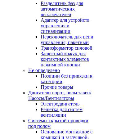
Разделитель фаз для
автоматических
выключателей
Адаптер для устройств
управления и
сигнализации
Переключатель для цепи
управления, пакетный
Трансформатор силовой
Защитный кожух для
контактных элементов
нажимной кнопки
Не определено
Позиции без привязки к
категории
Прочие товары
Двигатели ворот, рольставен/
Насосы/Вентиляторы
Электродвигатель
Решетка для систем
вентиляции
Системы скрытой проводки
под полом
Основание монтажное с
крышкой и заглушкой,