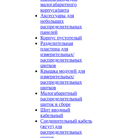
малогабаритного
корпуса/щита
Аксессуары для
небольших
распределительных
панелей
Корпус пустотелый
Разделительная
пластина для
измерительных/
распределительных
щитков
Крышка модулей для
измерительных/
распределительных
щитков
Малогабаритный
распределительный
щиток в сборе
Щит вводный
кабельный
Соединительный кабель
(жгут) для
распределительных
щитов