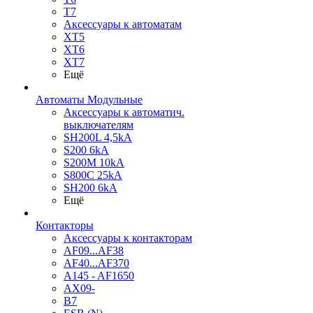
T7
Аксессуары к автоматам
XT5
XT6
XT7
Ещё
Автоматы Модульные
Аксессуары к автоматич.
выключателям
SH200L 4,5kA
S200 6kA
S200M 10kA
S800C 25kA
SH200 6kA
Ещё
Контакторы
Аксессуары к контакторам
AF09...AF38
AF40...AF370
A145 - AF1650
AX09-
B7