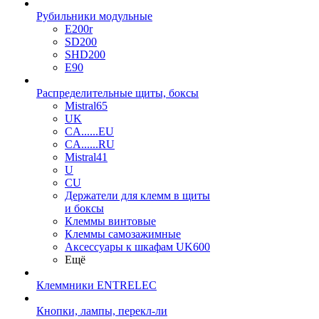
Рубильники модульные
E200r
SD200
SHD200
E90
Распределительные щиты, боксы
Mistral65
UK
CA......EU
CA......RU
Mistral41
U
CU
Держатели для клемм в щиты
и боксы
Клеммы винтовые
Клеммы самозажимные
Аксессуары к шкафам UK600
Ещё
Клеммники ENTRELEC
Кнопки, лампы, перекл-ли