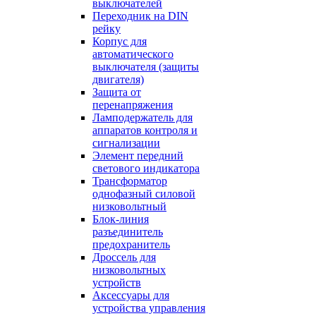
выключателей
Переходник на DIN
рейку
Корпус для
автоматического
выключателя (защиты
двигателя)
Защита от
перенапряжения
Ламподержатель для
аппаратов контроля и
сигнализации
Элемент передний
светового индикатора
Трансформатор
однофазный силовой
низковольтный
Блок-линия
разъединитель
предохранитель
Дроссель для
низковольтных
устройств
Аксессуары для
устройства управления