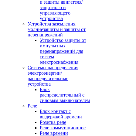
и защиты двигателя/
защитного и
управляющего
устройства
Устройства заземления,
молниезащиты и защиты от
перенапряжений
Устройство защиты от
импульсных
перенапряжений для
систем
электроснабжения
Системы распределения
электроэнергии/
распределительные
устройства
Блок
распределительный с
силовым выключателем
Реле
Блок-контакт с
выдержкой времени
Розетка-реле
Реле коммутационное
Реле времени