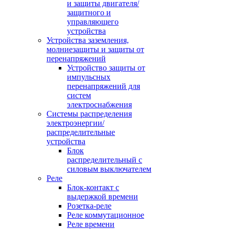
и защиты двигателя/
защитного и
управляющего
устройства
Устройства заземления,
молниезащиты и защиты от
перенапряжений
Устройство защиты от
импульсных
перенапряжений для
систем
электроснабжения
Системы распределения
электроэнергии/
распределительные
устройства
Блок
распределительный с
силовым выключателем
Реле
Блок-контакт с
выдержкой времени
Розетка-реле
Реле коммутационное
Реле времени