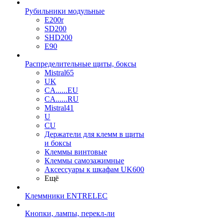
Рубильники модульные
E200r
SD200
SHD200
E90
Распределительные щиты, боксы
Mistral65
UK
CA......EU
CA......RU
Mistral41
U
CU
Держатели для клемм в щиты
и боксы
Клеммы винтовые
Клеммы самозажимные
Аксессуары к шкафам UK600
Ещё
Клеммники ENTRELEC
Кнопки, лампы, перекл-ли