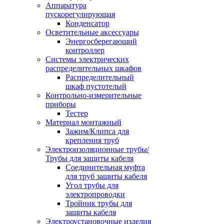
Аппаратура
пускорегулирующая
Конденсатор
Осветительные аксессуары
Энергосберегающий
контроллер
Системы электрических
распределительных шкафов
Распределительный
шкаф пустотелый
Контрольно-измерительные
приборы
Тестер
Материал монтажный
Зажим/Клипса для
крепления труб
Электроизоляционные трубы/
Трубы для защиты кабеля
Соединительная муфта
для труб защиты кабеля
Угол трубы для
электропроводки
Тройник трубы для
защиты кабеля
Электроустановочные изделия