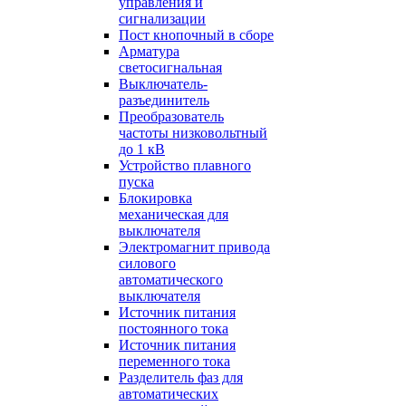
управления и
сигнализации
Пост кнопочный в сборе
Арматура
светосигнальная
Выключатель-
разъединитель
Преобразователь
частоты низковольтный
до 1 кВ
Устройство плавного
пуска
Блокировка
механическая для
выключателя
Электромагнит привода
силового
автоматического
выключателя
Источник питания
постоянного тока
Источник питания
переменного тока
Разделитель фаз для
автоматических