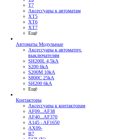
T7
Аксессуары к автоматам
XT5
XT6
XT7
Ещё
Автоматы Модульные
Аксессуары к автоматич.
выключателям
SH200L 4,5kA
S200 6kA
S200M 10kA
S800C 25kA
SH200 6kA
Ещё
Контакторы
Аксессуары к контакторам
AF09...AF38
AF40...AF370
A145 - AF1650
AX09-
B7