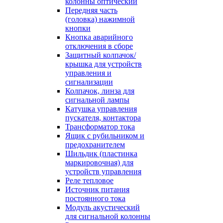
колонны оптический
Передняя часть
(головка) нажимной
кнопки
Кнопка аварийного
отключения в сборе
Защитный колпачок/
крышка для устройств
управления и
сигнализации
Колпачок, линза для
сигнальной лампы
Катушка управления
пускателя, контактора
Трансформатор тока
Ящик с рубильником и
предохранителем
Шильдик (пластинка
маркировочная) для
устройств управления
Реле тепловое
Источник питания
постоянного тока
Модуль акустический
для сигнальной колонны