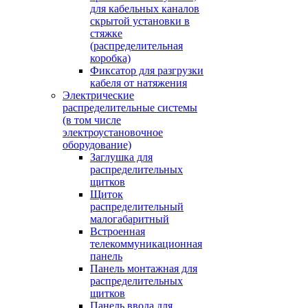
для кабельных каналов
скрытой установки в
стяжке
(распределительная
коробка)
Фиксатор для разгрузки
кабеля от натяжения
Электрические
распределительные системы
(в том числе
электроустановочное
оборудование)
Заглушка для
распределительных
щитков
Щиток
распределительный
малогабаритный
Встроенная
телекоммуникационная
панель
Панель монтажная для
распределительных
щитков
Панель ввода для