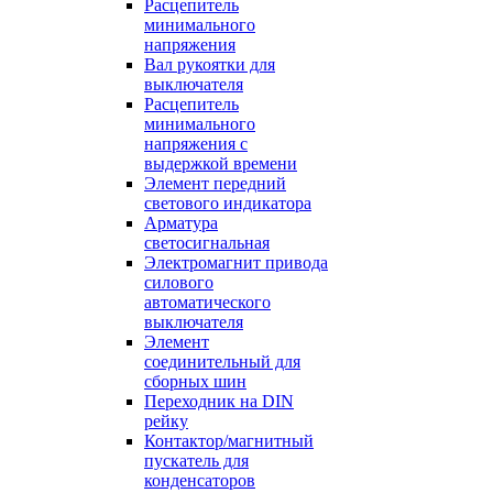
Расцепитель
минимального
напряжения
Вал рукоятки для
выключателя
Расцепитель
минимального
напряжения с
выдержкой времени
Элемент передний
светового индикатора
Арматура
светосигнальная
Электромагнит привода
силового
автоматического
выключателя
Элемент
соединительный для
сборных шин
Переходник на DIN
рейку
Контактор/магнитный
пускатель для
конденсаторов