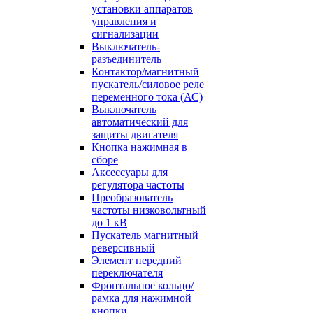
установки аппаратов
управления и
сигнализации
Выключатель-
разъединитель
Контактор/магнитный
пускатель/силовое реле
переменного тока (АС)
Выключатель
автоматический для
защиты двигателя
Кнопка нажимная в
сборе
Аксессуары для
регулятора частоты
Преобразователь
частоты низковольтный
до 1 кВ
Пускатель магнитный
реверсивный
Элемент передний
переключателя
Фронтальное кольцо/
рамка для нажимной
кнопки