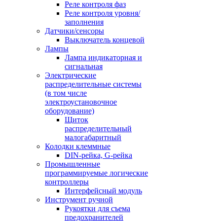
Реле контроля фаз
Реле контроля уровня/
заполнения
Датчики/сенсоры
Выключатель концевой
Лампы
Лампа индикаторная и
сигнальная
Электрические
распределительные системы
(в том числе
электроустановочное
оборудование)
Щиток
распределительный
малогабаритный
Колодки клеммные
DIN-рейка, G-рейка
Промышленные
программируемые логические
контроллеры
Интерфейсный модуль
Инструмент ручной
Рукоятки для съема
предохранителей