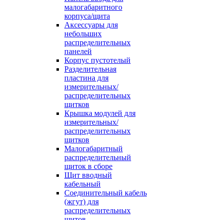
малогабаритного
корпуса/щита
Аксессуары для
небольших
распределительных
панелей
Корпус пустотелый
Разделительная
пластина для
измерительных/
распределительных
щитков
Крышка модулей для
измерительных/
распределительных
щитков
Малогабаритный
распределительный
щиток в сборе
Щит вводный
кабельный
Соединительный кабель
(жгут) для
распределительных
щитов