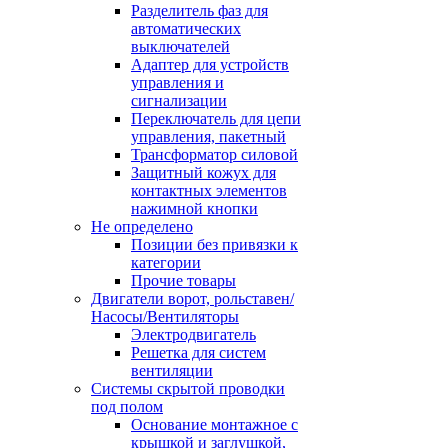
Разделитель фаз для
автоматических
выключателей
Адаптер для устройств
управления и
сигнализации
Переключатель для цепи
управления, пакетный
Трансформатор силовой
Защитный кожух для
контактных элементов
нажимной кнопки
Не определено
Позиции без привязки к
категории
Прочие товары
Двигатели ворот, рольставен/
Насосы/Вентиляторы
Электродвигатель
Решетка для систем
вентиляции
Системы скрытой проводки
под полом
Основание монтажное с
крышкой и заглушкой,