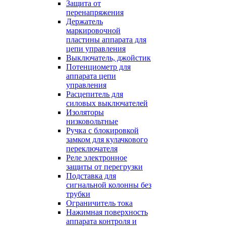
Защита от
перенапряжения
Держатель
маркировочной
пластины аппарата для
цепи управления
Выключатель, джойстик
Потенциометр для
аппарата цепи
управления
Расцепитель для
силовых выключателей
Изоляторы
низковольтные
Ручка с блокировкой
замком для кулачкового
переключателя
Реле электронное
защиты от перегрузки
Подставка для
сигнальной колонны без
трубки
Ограничитель тока
Нажимная поверхность
аппарата контроля и