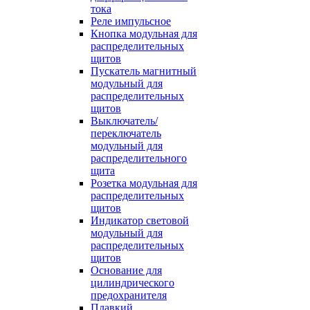
тока
Реле импульсное
Кнопка модульная для
распределительных
щитов
Пускатель магнитный
модульный для
распределительных
щитов
Выключатель/
переключатель
модульный для
распределительного
щита
Розетка модульная для
распределительных
щитов
Индикатор световой
модульный для
распределительных
щитов
Основание для
цилиндрического
предохранителя
Плавкий