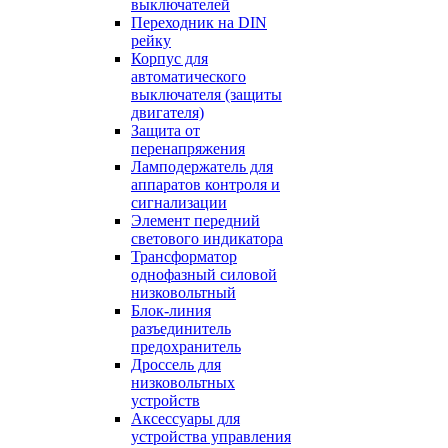
выключателей
Переходник на DIN
рейку
Корпус для
автоматического
выключателя (защиты
двигателя)
Защита от
перенапряжения
Ламподержатель для
аппаратов контроля и
сигнализации
Элемент передний
светового индикатора
Трансформатор
однофазный силовой
низковольтный
Блок-линия
разъединитель
предохранитель
Дроссель для
низковольтных
устройств
Аксессуары для
устройства управления