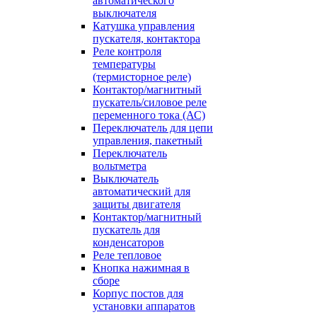
автоматического
выключателя
Катушка управления
пускателя, контактора
Реле контроля
температуры
(термисторное реле)
Контактор/магнитный
пускатель/силовое реле
переменного тока (АС)
Переключатель для цепи
управления, пакетный
Переключатель
вольтметра
Выключатель
автоматический для
защиты двигателя
Контактор/магнитный
пускатель для
конденсаторов
Реле тепловое
Кнопка нажимная в
сборе
Корпус постов для
установки аппаратов