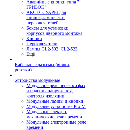
Аварийные кнопки типа "
ГРИБОК"
АКСЕССУАРЫ для
кнопок,лампочек и
переключателей
Боксы для установки
корпусов дверного монтажа
Кнопки
Переключатели
Лампы CL2-502, CL2-523
Ещё
Кабельные разъемы (вилки,
розетки)
Устройства модульные
Модульное реле перекоса фаз
и падения напряжения,
контроля изоляции
Модульные лампы и кнопки
Модульные устройства Pro-M
Модульные электро-
механические реле времени
Модульные электронные реле
времени