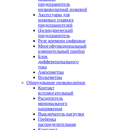
предохранитель
низковольтный ножевой
Аксессуары для
ножевых плавких
предохранителей
Цилиндрический
предохранитель
Реле времени цифровое
Многофункциональный
измерительный прибор
Блок
дифференциального
тока
Амперметры
Вольтметры
Оборудование низковольтное
Контакт
вспомогательный
Расцепитель
минимального
напряжения
Выключатель нагрузки
Гребенка
распределительная
Комплект