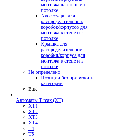
монтажа на стене и на
потолке
Аксессуары для
распределительных
коробок/корпусов для
монтажа в стене и в
потолке
Крышка для
распределительной
коробки/корпуса для
монтажа в стене и в
потолке
Не определено
Позиции без привязки к
категории
Ещё
Автоматы T-max (XT)
XT1
XT2
XT3
XT4
T4
T5
T6