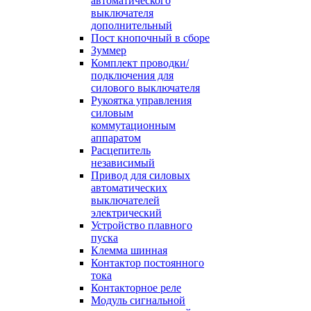
автоматического
выключателя
дополнительный
Пост кнопочный в сборе
Зуммер
Комплект проводки/
подключения для
силового выключателя
Рукоятка управления
силовым
коммутационным
аппаратом
Расцепитель
независимый
Привод для силовых
автоматических
выключателей
электрический
Устройство плавного
пуска
Клемма шинная
Контактор постоянного
тока
Контакторное реле
Модуль сигнальной