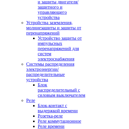
и защиты двигателя/
защитного и
управляющего
устройства
Устройства заземления,
молниезащиты и защиты от
перенапряжений
Устройство защиты от
импульсных
перенапряжений для
систем
электроснабжения
Системы распределения
электроэнергии/
распределительные
устройства
Блок
распределительный с
силовым выключателем
Реле
Блок-контакт с
выдержкой времени
Розетка-реле
Реле коммутационное
Реле времени