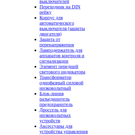
выключателей
Переходник на DIN
рейку
Корпус для
автоматического
выключателя (защиты
двигателя)
Защита от
перенапряжения
Ламподержатель для
аппаратов контроля и
сигнализации
Элемент передний
светового индикатора
Трансформатор
однофазный силовой
низковольтный
Блок-линия
разъединитель
предохранитель
Дроссель для
низковольтных
устройств
Аксессуары для
устройства управления