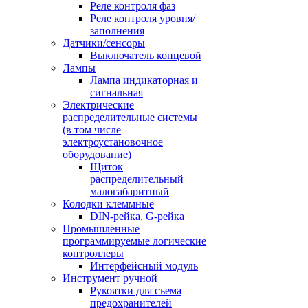
Реле контроля фаз
Реле контроля уровня/
заполнения
Датчики/сенсоры
Выключатель концевой
Лампы
Лампа индикаторная и
сигнальная
Электрические
распределительные системы
(в том числе
электроустановочное
оборудование)
Щиток
распределительный
малогабаритный
Колодки клеммные
DIN-рейка, G-рейка
Промышленные
программируемые логические
контроллеры
Интерфейсный модуль
Инструмент ручной
Рукоятки для съема
предохранителей