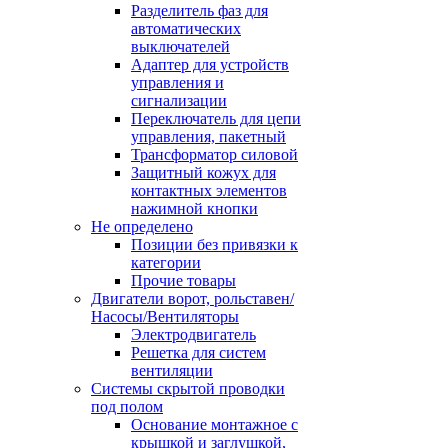
Разделитель фаз для
автоматических
выключателей
Адаптер для устройств
управления и
сигнализации
Переключатель для цепи
управления, пакетный
Трансформатор силовой
Защитный кожух для
контактных элементов
нажимной кнопки
Не определено
Позиции без привязки к
категории
Прочие товары
Двигатели ворот, рольставен/
Насосы/Вентиляторы
Электродвигатель
Решетка для систем
вентиляции
Системы скрытой проводки
под полом
Основание монтажное с
крышкой и заглушкой,