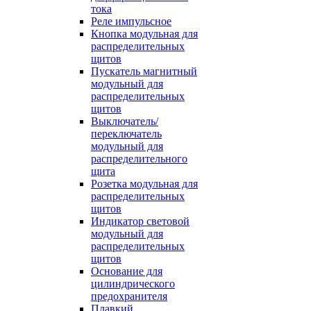
тока
Реле импульсное
Кнопка модульная для
распределительных
щитов
Пускатель магнитный
модульный для
распределительных
щитов
Выключатель/
переключатель
модульный для
распределительного
щита
Розетка модульная для
распределительных
щитов
Индикатор световой
модульный для
распределительных
щитов
Основание для
цилиндрического
предохранителя
Плавкий