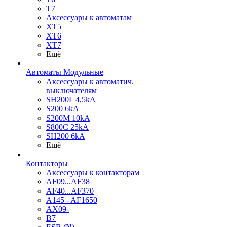
T7
Аксессуары к автоматам
XT5
XT6
XT7
Ещё
Автоматы Модульные
Аксессуары к автоматич.
выключателям
SH200L 4,5kA
S200 6kA
S200M 10kA
S800C 25kA
SH200 6kA
Ещё
Контакторы
Аксессуары к контакторам
AF09...AF38
AF40...AF370
A145 - AF1650
AX09-
B7