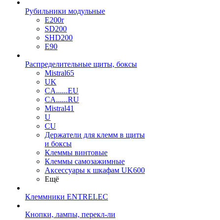
Рубильники модульные
E200r
SD200
SHD200
E90
Распределительные щиты, боксы
Mistral65
UK
CA......EU
CA......RU
Mistral41
U
CU
Держатели для клемм в щиты
и боксы
Клеммы винтовые
Клеммы самозажимные
Аксессуары к шкафам UK600
Ещё
Клеммники ENTRELEC
Кнопки, лампы, перекл-ли