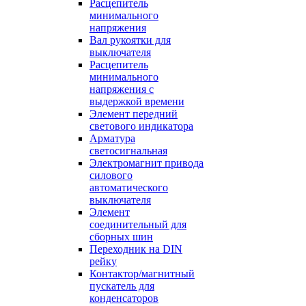
Расцепитель
минимального
напряжения
Вал рукоятки для
выключателя
Расцепитель
минимального
напряжения с
выдержкой времени
Элемент передний
светового индикатора
Арматура
светосигнальная
Электромагнит привода
силового
автоматического
выключателя
Элемент
соединительный для
сборных шин
Переходник на DIN
рейку
Контактор/магнитный
пускатель для
конденсаторов