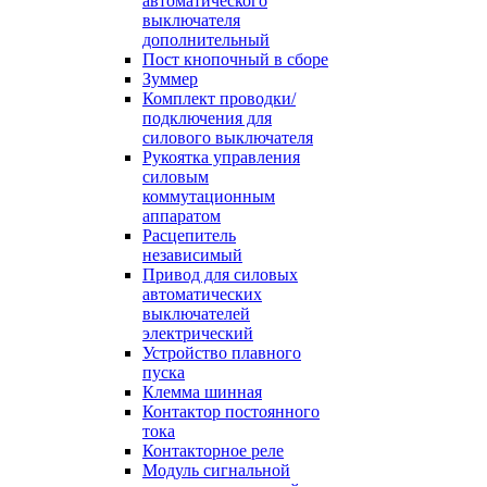
автоматического
выключателя
дополнительный
Пост кнопочный в сборе
Зуммер
Комплект проводки/
подключения для
силового выключателя
Рукоятка управления
силовым
коммутационным
аппаратом
Расцепитель
независимый
Привод для силовых
автоматических
выключателей
электрический
Устройство плавного
пуска
Клемма шинная
Контактор постоянного
тока
Контакторное реле
Модуль сигнальной