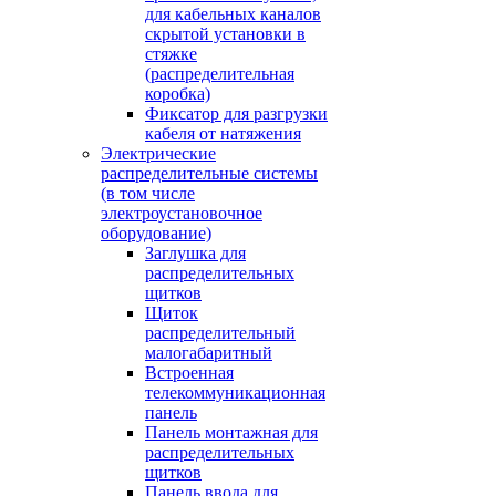
для кабельных каналов
скрытой установки в
стяжке
(распределительная
коробка)
Фиксатор для разгрузки
кабеля от натяжения
Электрические
распределительные системы
(в том числе
электроустановочное
оборудование)
Заглушка для
распределительных
щитков
Щиток
распределительный
малогабаритный
Встроенная
телекоммуникационная
панель
Панель монтажная для
распределительных
щитков
Панель ввода для