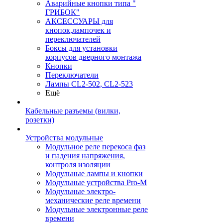
Аварийные кнопки типа "
ГРИБОК"
АКСЕССУАРЫ для
кнопок,лампочек и
переключателей
Боксы для установки
корпусов дверного монтажа
Кнопки
Переключатели
Лампы CL2-502, CL2-523
Ещё
Кабельные разъемы (вилки,
розетки)
Устройства модульные
Модульное реле перекоса фаз
и падения напряжения,
контроля изоляции
Модульные лампы и кнопки
Модульные устройства Pro-M
Модульные электро-
механические реле времени
Модульные электронные реле
времени