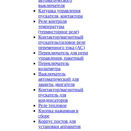
автоматического
выключателя
Катушка управления
пускателя, контактора
Реле контроля
температуры
(термисторное реле)
Контактор/магнитный
пускатель/силовое реле
переменного тока (АС)
Переключатель для цепи
управления, пакетный
Переключатель
вольтметра
Выключатель
автоматический для
защиты двигателя
Контактор/магнитный
пускатель для
конденсаторов
Реле тепловое
Кнопка нажимная в
сборе
Корпус постов для
установки аппаратов