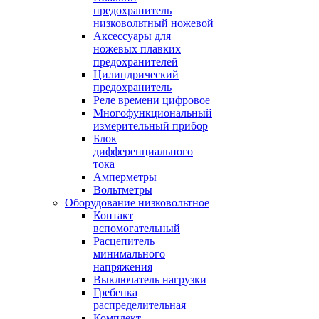
предохранитель
низковольтный ножевой
Аксессуары для
ножевых плавких
предохранителей
Цилиндрический
предохранитель
Реле времени цифровое
Многофункциональный
измерительный прибор
Блок
дифференциального
тока
Амперметры
Вольтметры
Оборудование низковольтное
Контакт
вспомогательный
Расцепитель
минимального
напряжения
Выключатель нагрузки
Гребенка
распределительная
Комплект