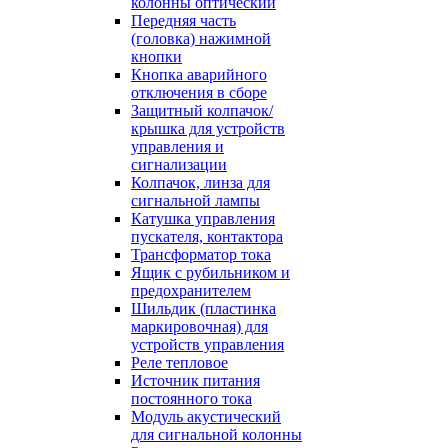
колонны оптический
Передняя часть
(головка) нажимной
кнопки
Кнопка аварийного
отключения в сборе
Защитный колпачок/
крышка для устройств
управления и
сигнализации
Колпачок, линза для
сигнальной лампы
Катушка управления
пускателя, контактора
Трансформатор тока
Ящик с рубильником и
предохранителем
Шильдик (пластинка
маркировочная) для
устройств управления
Реле тепловое
Источник питания
постоянного тока
Модуль акустический
для сигнальной колонны