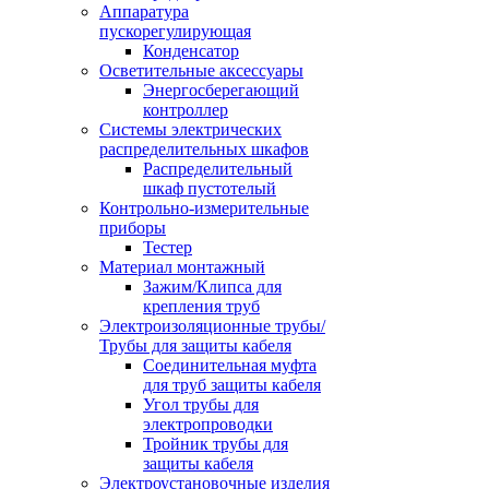
Аппаратура
пускорегулирующая
Конденсатор
Осветительные аксессуары
Энергосберегающий
контроллер
Системы электрических
распределительных шкафов
Распределительный
шкаф пустотелый
Контрольно-измерительные
приборы
Тестер
Материал монтажный
Зажим/Клипса для
крепления труб
Электроизоляционные трубы/
Трубы для защиты кабеля
Соединительная муфта
для труб защиты кабеля
Угол трубы для
электропроводки
Тройник трубы для
защиты кабеля
Электроустановочные изделия