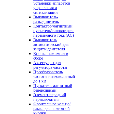
установки аппаратов
управления и
сигнализации
Выключатель-
разъединитель
Контактор/магнитный
пускатель/силовое реле
переменного тока (АС)
Выключатель
автоматический для
защиты двигателя
Кнопка нажимная в
сборе
Аксессуары для
регулятора частоты
Преобразователь
частоты низковольтный
до 1 кВ
Пускатель магнитный
реверсивный
Элемент передний
переключателя
Фронтальное кольцо/
рамка для нажимной
кнопки