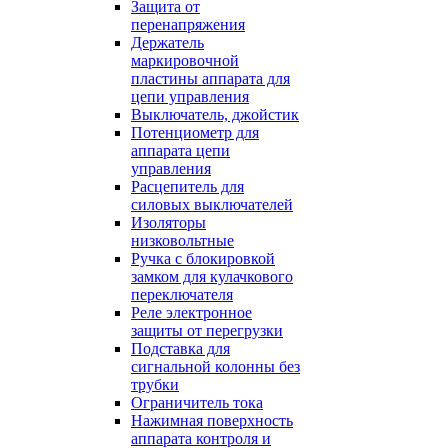
Защита от
перенапряжения
Держатель
маркировочной
пластины аппарата для
цепи управления
Выключатель, джойстик
Потенциометр для
аппарата цепи
управления
Расцепитель для
силовых выключателей
Изоляторы
низковольтные
Ручка с блокировкой
замком для кулачкового
переключателя
Реле электронное
защиты от перегрузки
Подставка для
сигнальной колонны без
трубки
Ограничитель тока
Нажимная поверхность
аппарата контроля и