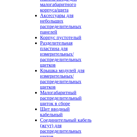
малогабаритного
корпуса/щита
Аксессуары для
небольших
распределительных
панелей
Корпус пустотелый
Разделительная
пластина для
измерительных/
распределительных
щитков
Крышка модулей для
измерительных/
распределительных
щитков
Малогабаритный
распределительный
щиток в сборе
Щит вводный
кабельный
Соединительный кабель
(жгут) для
распределительных
щитов