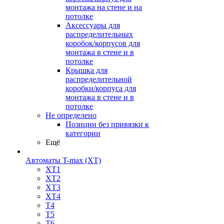
монтажа на стене и на
потолке
Аксессуары для
распределительных
коробок/корпусов для
монтажа в стене и в
потолке
Крышка для
распределительной
коробки/корпуса для
монтажа в стене и в
потолке
Не определено
Позиции без привязки к
категории
Ещё
Автоматы T-max (XT)
XT1
XT2
XT3
XT4
T4
T5
T6