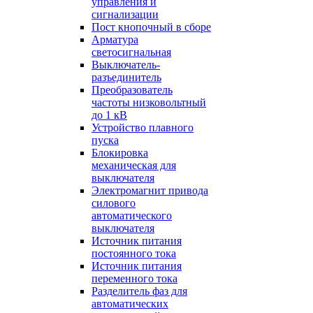
управления и
сигнализации
Пост кнопочный в сборе
Арматура
светосигнальная
Выключатель-
разъединитель
Преобразователь
частоты низковольтный
до 1 кВ
Устройство плавного
пуска
Блокировка
механическая для
выключателя
Электромагнит привода
силового
автоматического
выключателя
Источник питания
постоянного тока
Источник питания
переменного тока
Разделитель фаз для
автоматических