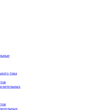
ульные
ного тока
итов
делительных
итов
елительных