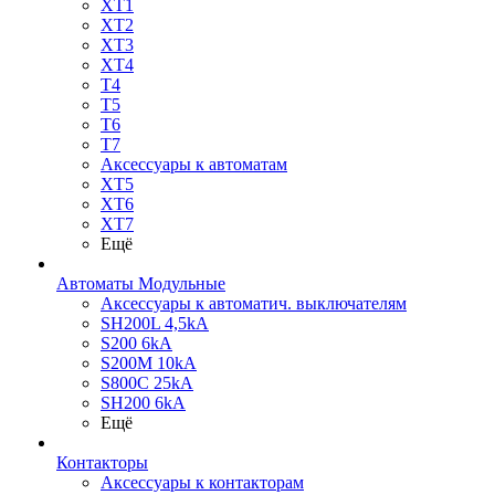
XT1
XT2
XT3
XT4
T4
T5
T6
T7
Аксессуары к автоматам
XT5
XT6
XT7
Ещё
Автоматы Модульные
Аксессуары к автоматич. выключателям
SH200L 4,5kA
S200 6kA
S200M 10kA
S800C 25kA
SH200 6kA
Ещё
Контакторы
Аксессуары к контакторам