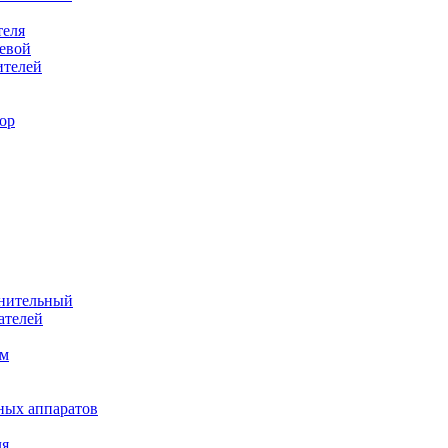
теля
евой
ителей
ор
лнительный
ателей
им
ных аппаратов
ля