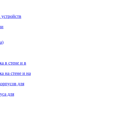
 устройств
ии
а)
а в стене и в
а на стене и на
корпусов для
уса для