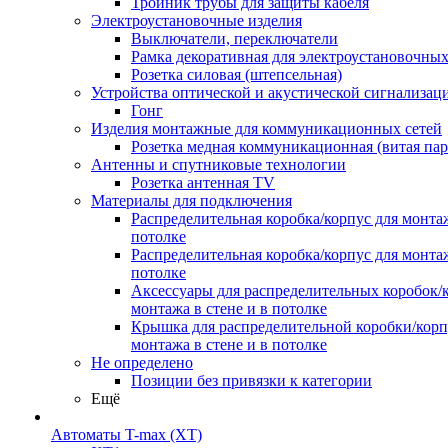
Тройник трубы для защиты кабеля
Электроустановочные изделия
Выключатели, переключатели
Рамка декоративная для электроустановочных
Розетка силовая (штепсельная)
Устройства оптической и акустической сигнализац
Гонг
Изделия монтажные для коммуникационных сетей
Розетка медная коммуникационная (витая пар
Антенны и спутниковые технологии
Розетка антенная TV
Материалы для подключения
Распределительная коробка/корпус для монтаж
потолке
Распределительная коробка/корпус для монтаж
потолке
Аксессуары для распределительных коробок/
монтажа в стене и в потолке
Крышка для распределительной коробки/корп
монтажа в стене и в потолке
Не определено
Позиции без привязки к категории
Ещё
Автоматы T-max (XT)