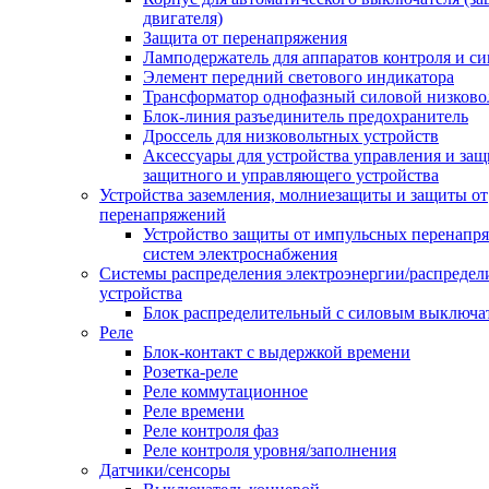
двигателя)
Защита от перенапряжения
Ламподержатель для аппаратов контроля и с
Элемент передний светового индикатора
Трансформатор однофазный силовой низков
Блок-линия разъединитель предохранитель
Дроссель для низковольтных устройств
Аксессуары для устройства управления и защ
защитного и управляющего устройства
Устройства заземления, молниезащиты и защиты от
перенапряжений
Устройство защиты от импульсных перенапр
систем электроснабжения
Системы распределения электроэнергии/распредел
устройства
Блок распределительный с силовым выключа
Реле
Блок-контакт с выдержкой времени
Розетка-реле
Реле коммутационное
Реле времени
Реле контроля фаз
Реле контроля уровня/заполнения
Датчики/сенсоры