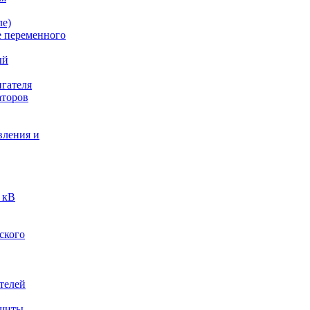
ле)
е переменного
ый
гателя
аторов
вления и
 кВ
ского
телей
ащиты