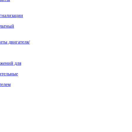
игнализации
ольтный
иты двигателя/
яжений для
ительные
телем