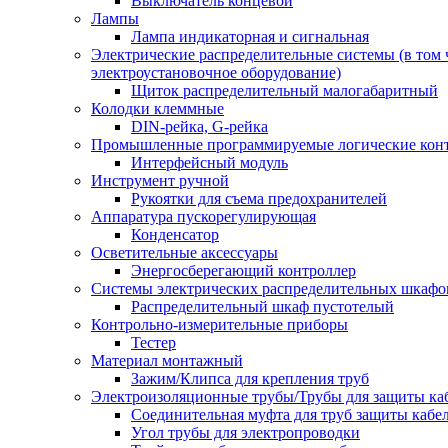
Выключатель концевой
Лампы
Лампа индикаторная и сигнальная
Электрические распределительные системы (в том 
электроустановочное оборудование)
Щиток распределительный малогабаритный
Колодки клеммные
DIN-рейка, G-рейка
Промышленные программируемые логические кон
Интерфейсный модуль
Инструмент ручной
Рукоятки для съема предохранителей
Аппаратура пускорегулирующая
Конденсатор
Осветительные аксессуары
Энергосберегающий контроллер
Системы электрических распределительных шкафо
Распределительный шкаф пустотелый
Контрольно-измерительные приборы
Тестер
Материал монтажный
Зажим/Клипса для крепления труб
Электроизоляционные трубы/Трубы для защиты ка
Соединительная муфта для труб защиты кабе
Угол трубы для электропроводки