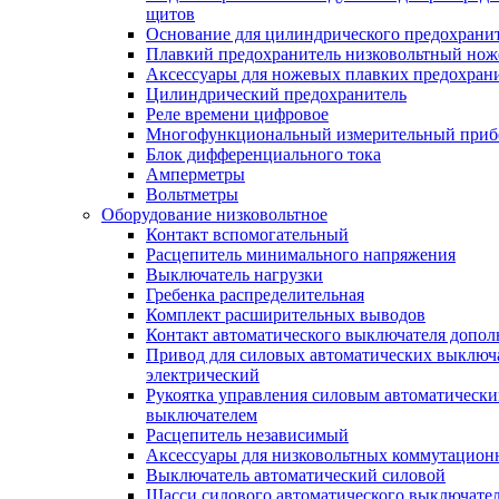
щитов
Основание для цилиндрического предохрани
Плавкий предохранитель низковольтный нож
Аксессуары для ножевых плавких предохран
Цилиндрический предохранитель
Реле времени цифровое
Многофункциональный измерительный приб
Блок дифференциального тока
Амперметры
Вольтметры
Оборудование низковольтное
Контакт вспомогательный
Расцепитель минимального напряжения
Выключатель нагрузки
Гребенка распределительная
Комплект расширительных выводов
Контакт автоматического выключателя допо
Привод для силовых автоматических выключ
электрический
Рукоятка управления силовым автоматическ
выключателем
Расцепитель независимый
Аксессуары для низковольтных коммутацион
Выключатель автоматический силовой
Шасси силового автоматического выключате