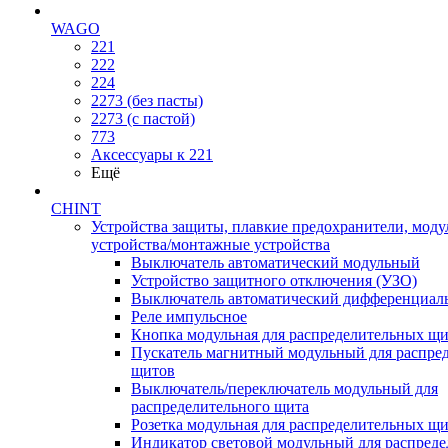
WAGO
221
222
224
2273 (без пасты)
2273 (с пастой)
773
Аксессуары к 221
Ещё
CHINT
Устройства защиты, плавкие предохранители, мод
устройства/монтажные устройства
Выключатель автоматический модульный
Устройство защитного отключения (УЗО)
Выключатель автоматический дифференциаль
Реле импульсное
Кнопка модульная для распределительных щ
Пускатель магнитный модульный для распре
щитов
Выключатель/переключатель модульный для
распределительного щита
Розетка модульная для распределительных щ
Индикатор световой модульный для распред