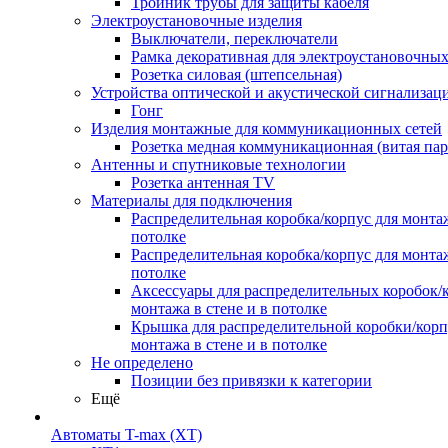
Тройник трубы для защиты кабеля
Электроустановочные изделия
Выключатели, переключатели
Рамка декоративная для электроустановочных
Розетка силовая (штепсельная)
Устройства оптической и акустической сигнализац
Гонг
Изделия монтажные для коммуникационных сетей
Розетка медная коммуникационная (витая пар
Антенны и спутниковые технологии
Розетка антенная TV
Материалы для подключения
Распределительная коробка/корпус для монтаж
потолке
Распределительная коробка/корпус для монтаж
потолке
Аксессуары для распределительных коробок/
монтажа в стене и в потолке
Крышка для распределительной коробки/корп
монтажа в стене и в потолке
Не определено
Позиции без привязки к категории
Ещё
Автоматы T-max (XT)