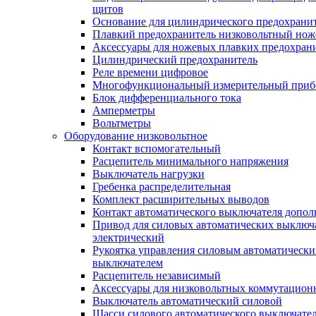
щитов
Основание для цилиндрического предохрани
Плавкий предохранитель низковольтный нож
Аксессуары для ножевых плавких предохран
Цилиндрический предохранитель
Реле времени цифровое
Многофункциональный измерительный приб
Блок дифференциального тока
Амперметры
Вольтметры
Оборудование низковольтное
Контакт вспомогательный
Расцепитель минимального напряжения
Выключатель нагрузки
Гребенка распределительная
Комплект расширительных выводов
Контакт автоматического выключателя допо
Привод для силовых автоматических выключ
электрический
Рукоятка управления силовым автоматическ
выключателем
Расцепитель независимый
Аксессуары для низковольтных коммутацион
Выключатель автоматический силовой
Шасси силового автоматического выключате