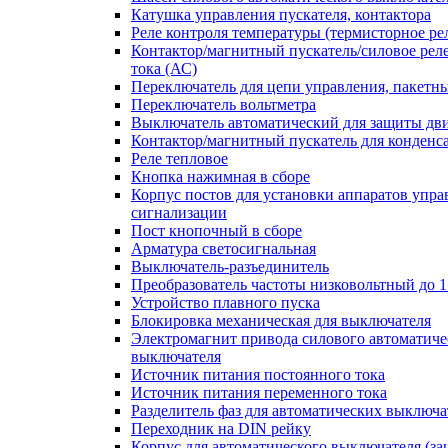
Катушка управления пускателя, контактора
Реле контроля температуры (термисторное ре
Контактор/магнитный пускатель/силовое рел
тока (АС)
Переключатель для цепи управления, пакетн
Переключатель вольтметра
Выключатель автоматический для защиты дви
Контактор/магнитный пускатель для конденс
Реле тепловое
Кнопка нажимная в сборе
Корпус постов для установки аппаратов упра
сигнализации
Пост кнопочный в сборе
Арматура светосигнальная
Выключатель-разъединитель
Преобразователь частоты низковольтный до 1
Устройство плавного пуска
Блокировка механическая для выключателя
Электромагнит привода силового автоматиче
выключателя
Источник питания постоянного тока
Источник питания переменного тока
Разделитель фаз для автоматических выключа
Переходник на DIN рейку
Корпус для автоматического выключателя (з