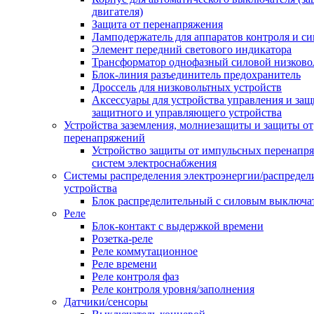
двигателя)
Защита от перенапряжения
Ламподержатель для аппаратов контроля и с
Элемент передний светового индикатора
Трансформатор однофазный силовой низков
Блок-линия разъединитель предохранитель
Дроссель для низковольтных устройств
Аксессуары для устройства управления и защ
защитного и управляющего устройства
Устройства заземления, молниезащиты и защиты от
перенапряжений
Устройство защиты от импульсных перенапр
систем электроснабжения
Системы распределения электроэнергии/распредел
устройства
Блок распределительный с силовым выключа
Реле
Блок-контакт с выдержкой времени
Розетка-реле
Реле коммутационное
Реле времени
Реле контроля фаз
Реле контроля уровня/заполнения
Датчики/сенсоры