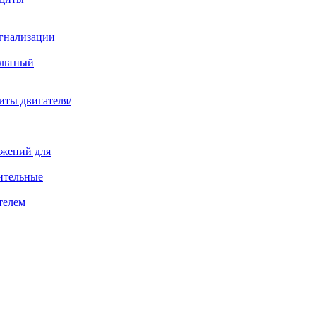
игнализации
ольтный
иты двигателя/
яжений для
ительные
телем