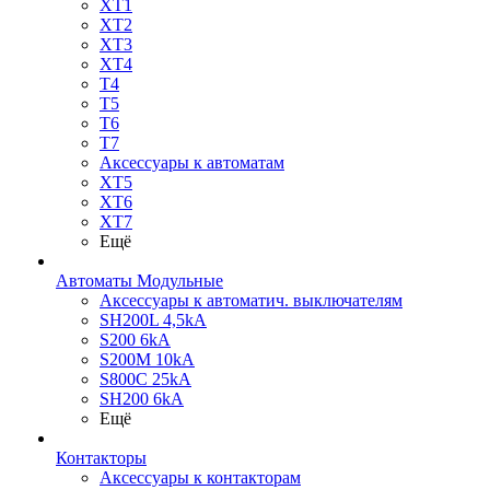
XT1
XT2
XT3
XT4
T4
T5
T6
T7
Аксессуары к автоматам
XT5
XT6
XT7
Ещё
Автоматы Модульные
Аксессуары к автоматич. выключателям
SH200L 4,5kA
S200 6kA
S200M 10kA
S800C 25kA
SH200 6kA
Ещё
Контакторы
Аксессуары к контакторам