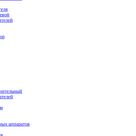
теля
евой
ителей
ор
лнительный
ателей
им
ных аппаратов
ля