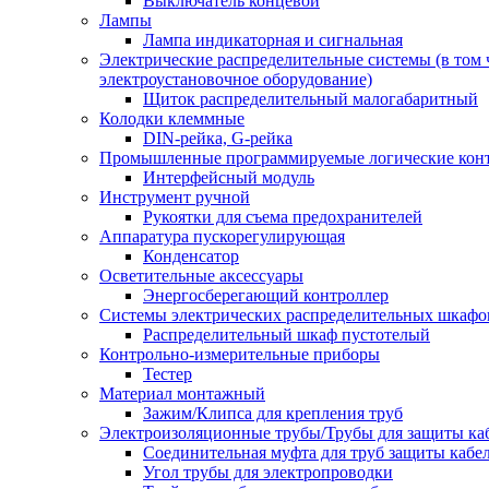
Выключатель концевой
Лампы
Лампа индикаторная и сигнальная
Электрические распределительные системы (в том 
электроустановочное оборудование)
Щиток распределительный малогабаритный
Колодки клеммные
DIN-рейка, G-рейка
Промышленные программируемые логические кон
Интерфейсный модуль
Инструмент ручной
Рукоятки для съема предохранителей
Аппаратура пускорегулирующая
Конденсатор
Осветительные аксессуары
Энергосберегающий контроллер
Системы электрических распределительных шкафо
Распределительный шкаф пустотелый
Контрольно-измерительные приборы
Тестер
Материал монтажный
Зажим/Клипса для крепления труб
Электроизоляционные трубы/Трубы для защиты ка
Соединительная муфта для труб защиты кабе
Угол трубы для электропроводки