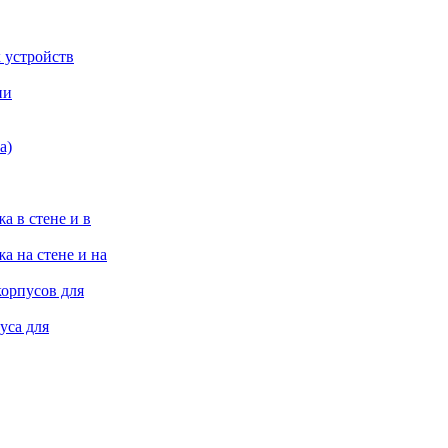
 устройств
ии
а)
а в стене и в
а на стене и на
корпусов для
уса для