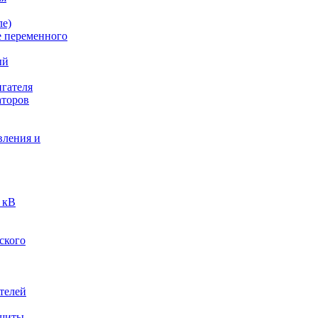
ле)
е переменного
ый
гателя
аторов
вления и
 кВ
ского
телей
ащиты