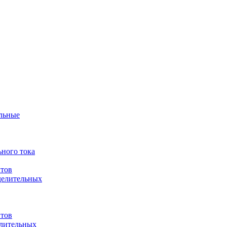
ульные
ного тока
итов
делительных
итов
елительных