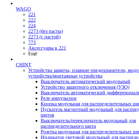
WAGO
221
222
224
2273 (без пасты)
2273 (с пастой)
773
Аксессуары к 221
Ещё
CHINT
Устройства защиты, плавкие предохранители, мод
устройства/монтажные устройства
Выключатель автоматический модульный
Устройство защитного отключения (УЗО)
Выключатель автоматический дифференциаль
Реле импульсное
Кнопка модульная для распределительных щ
Пускатель магнитный модульный для распре
щитов
Выключатель/переключатель модульный для
распределительного щита
Розетка модульная для распределительных щ
Индикатор световой модульный для распред