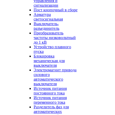
управления и
сигнализации
Пост кнопочный в сборе
Арматура
светосигнальная
Выключатель-
разъединитель
Преобразователь
частоты низковольтный
до 1 кВ
Устройство плавного
пуска
Блокировка
механическая для
выключателя
Электромагнит привода
силового
автоматического
выключателя
Источник питания
постоянного тока
Источник питания
переменного тока
Разделитель фаз для
автоматических