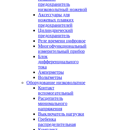
предохранитель
низковольтный ножевой
Аксессуары для
ножевых плавких
предохранителей
Цилиндрический
предохранитель
Реле времени цифровое
Многофункциональный
измерительный прибор
Блок
дифференциального
тока
Амперметры
Вольтметры
Оборудование низковольтное
Контакт
вспомогательный
Расцепитель
минимального
напряжения
Выключатель нагрузки
Гребенка
распределительная
Комплект