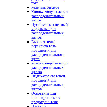
тока
Реле импульсное
Кнопка модульная для
распределительных
щитов
Пускатель магнитный
модульный для
распределительных
щитов
Выключатель/
переключатель
модульный для
распределительного
щита
Розетка модульная для
распределительных
щитов
Индикатор световой
модульный для
распределительных
щитов
Основание для
цилиндрического
предохранителя
Плавкий