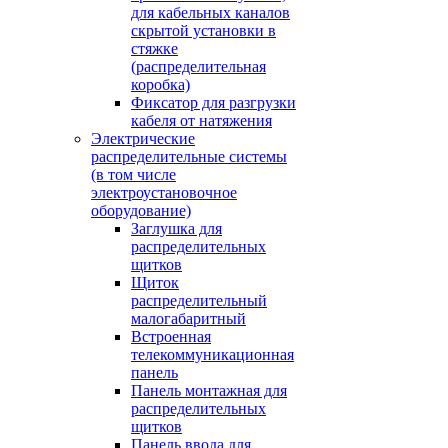
для кабельных каналов
скрытой установки в
стяжке
(распределительная
коробка)
Фиксатор для разгрузки
кабеля от натяжения
Электрические
распределительные системы
(в том числе
электроустановочное
оборудование)
Заглушка для
распределительных
щитков
Щиток
распределительный
малогабаритный
Встроенная
телекоммуникационная
панель
Панель монтажная для
распределительных
щитков
Панель ввода для