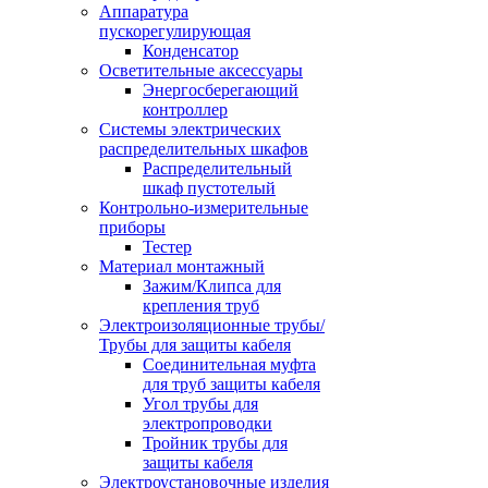
Аппаратура
пускорегулирующая
Конденсатор
Осветительные аксессуары
Энергосберегающий
контроллер
Системы электрических
распределительных шкафов
Распределительный
шкаф пустотелый
Контрольно-измерительные
приборы
Тестер
Материал монтажный
Зажим/Клипса для
крепления труб
Электроизоляционные трубы/
Трубы для защиты кабеля
Соединительная муфта
для труб защиты кабеля
Угол трубы для
электропроводки
Тройник трубы для
защиты кабеля
Электроустановочные изделия