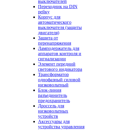
выключателей
Переходник на DIN
рейку
Корпус для
автоматического
выключателя (защиты
двигателя)
Защита от
перенапряжения
Ламподержатель для
аппаратов контроля и
сигнализации
Элемент передний
светового индикатора
Трансформатор
однофазный силовой
низковольтный
Блок-линия
разъединитель
предохранитель
Дроссель для
низковольтных
устройств
Аксессуары для
устройства управления