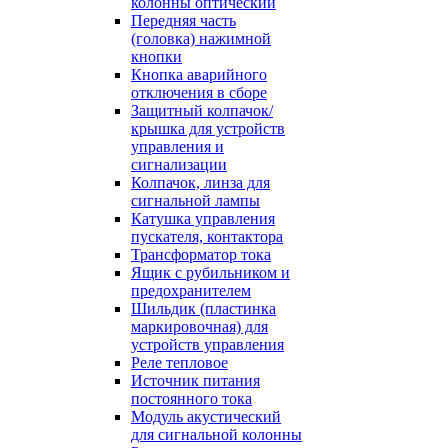
колонны оптический
Передняя часть
(головка) нажимной
кнопки
Кнопка аварийного
отключения в сборе
Защитный колпачок/
крышка для устройств
управления и
сигнализации
Колпачок, линза для
сигнальной лампы
Катушка управления
пускателя, контактора
Трансформатор тока
Ящик с рубильником и
предохранителем
Шильдик (пластинка
маркировочная) для
устройств управления
Реле тепловое
Источник питания
постоянного тока
Модуль акустический
для сигнальной колонны