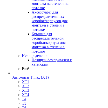
монтажа на стене и на
потолке
Аксессуары для
распределительных
коробок/корпусов для
монтажа в стене и в
потолке
Крышка для
распределительной
коробки/корпуса для
монтажа в стене и в
потолке
Не определено
Позиции без привязки к
категории
Ещё
Автоматы T-max (XT)
XT1
XT2
XT3
XT4
T4
T5
T6