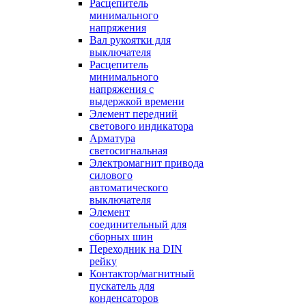
Расцепитель
минимального
напряжения
Вал рукоятки для
выключателя
Расцепитель
минимального
напряжения с
выдержкой времени
Элемент передний
светового индикатора
Арматура
светосигнальная
Электромагнит привода
силового
автоматического
выключателя
Элемент
соединительный для
сборных шин
Переходник на DIN
рейку
Контактор/магнитный
пускатель для
конденсаторов