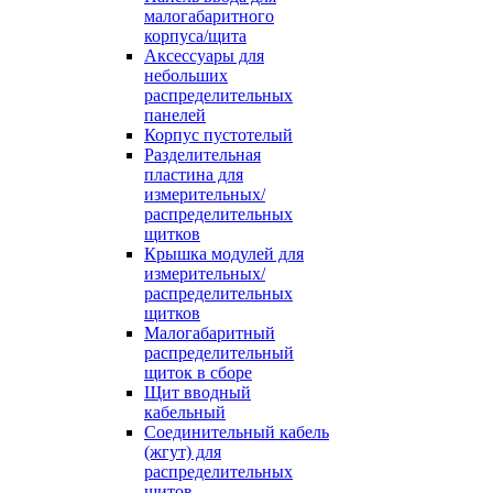
малогабаритного
корпуса/щита
Аксессуары для
небольших
распределительных
панелей
Корпус пустотелый
Разделительная
пластина для
измерительных/
распределительных
щитков
Крышка модулей для
измерительных/
распределительных
щитков
Малогабаритный
распределительный
щиток в сборе
Щит вводный
кабельный
Соединительный кабель
(жгут) для
распределительных
щитов