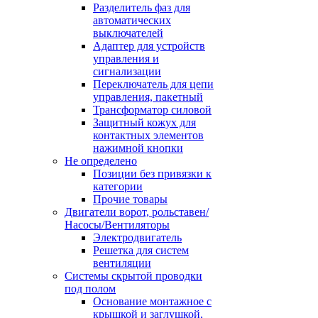
Разделитель фаз для
автоматических
выключателей
Адаптер для устройств
управления и
сигнализации
Переключатель для цепи
управления, пакетный
Трансформатор силовой
Защитный кожух для
контактных элементов
нажимной кнопки
Не определено
Позиции без привязки к
категории
Прочие товары
Двигатели ворот, рольставен/
Насосы/Вентиляторы
Электродвигатель
Решетка для систем
вентиляции
Системы скрытой проводки
под полом
Основание монтажное с
крышкой и заглушкой,