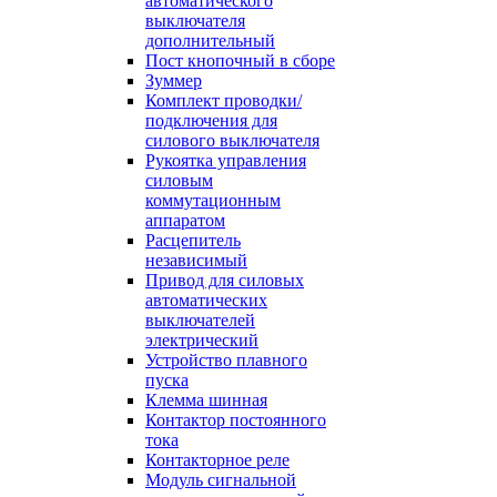
автоматического
выключателя
дополнительный
Пост кнопочный в сборе
Зуммер
Комплект проводки/
подключения для
силового выключателя
Рукоятка управления
силовым
коммутационным
аппаратом
Расцепитель
независимый
Привод для силовых
автоматических
выключателей
электрический
Устройство плавного
пуска
Клемма шинная
Контактор постоянного
тока
Контакторное реле
Модуль сигнальной