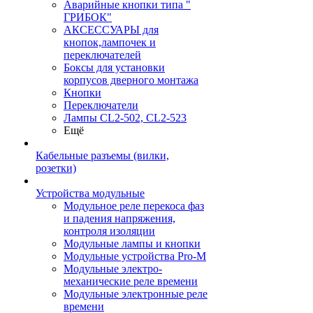
Аварийные кнопки типа "
ГРИБОК"
АКСЕССУАРЫ для
кнопок,лампочек и
переключателей
Боксы для установки
корпусов дверного монтажа
Кнопки
Переключатели
Лампы CL2-502, CL2-523
Ещё
Кабельные разъемы (вилки,
розетки)
Устройства модульные
Модульное реле перекоса фаз
и падения напряжения,
контроля изоляции
Модульные лампы и кнопки
Модульные устройства Pro-M
Модульные электро-
механические реле времени
Модульные электронные реле
времени