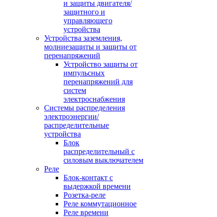
и защиты двигателя/
защитного и
управляющего
устройства
Устройства заземления,
молниезащиты и защиты от
перенапряжений
Устройство защиты от
импульсных
перенапряжений для
систем
электроснабжения
Системы распределения
электроэнергии/
распределительные
устройства
Блок
распределительный с
силовым выключателем
Реле
Блок-контакт с
выдержкой времени
Розетка-реле
Реле коммутационное
Реле времени