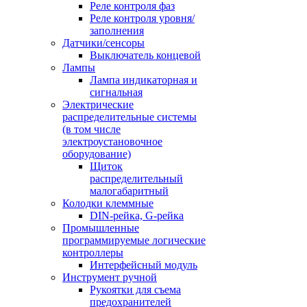
Реле контроля фаз
Реле контроля уровня/
заполнения
Датчики/сенсоры
Выключатель концевой
Лампы
Лампа индикаторная и
сигнальная
Электрические
распределительные системы
(в том числе
электроустановочное
оборудование)
Щиток
распределительный
малогабаритный
Колодки клеммные
DIN-рейка, G-рейка
Промышленные
программируемые логические
контроллеры
Интерфейсный модуль
Инструмент ручной
Рукоятки для съема
предохранителей