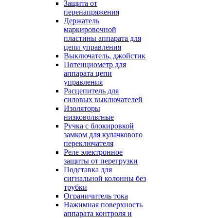
Защита от
перенапряжения
Держатель
маркировочной
пластины аппарата для
цепи управления
Выключатель, джойстик
Потенциометр для
аппарата цепи
управления
Расцепитель для
силовых выключателей
Изоляторы
низковольтные
Ручка с блокировкой
замком для кулачкового
переключателя
Реле электронное
защиты от перегрузки
Подставка для
сигнальной колонны без
трубки
Ограничитель тока
Нажимная поверхность
аппарата контроля и