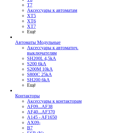
T7
Аксессуары к автоматам
XT5
XT6
XT7
Ещё
Автоматы Модульные
Аксессуары к автоматич.
выключателям
SH200L 4,5kA
S200 6kA
S200M 10kA
S800C 25kA
SH200 6kA
Ещё
Контакторы
Аксессуары к контакторам
AF09...AF38
AF40...AF370
A145 - AF1650
AX09-
B7