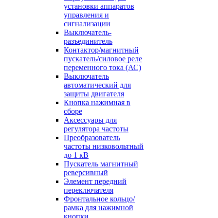
установки аппаратов
управления и
сигнализации
Выключатель-
разъединитель
Контактор/магнитный
пускатель/силовое реле
переменного тока (АС)
Выключатель
автоматический для
защиты двигателя
Кнопка нажимная в
сборе
Аксессуары для
регулятора частоты
Преобразователь
частоты низковольтный
до 1 кВ
Пускатель магнитный
реверсивный
Элемент передний
переключателя
Фронтальное кольцо/
рамка для нажимной
кнопки