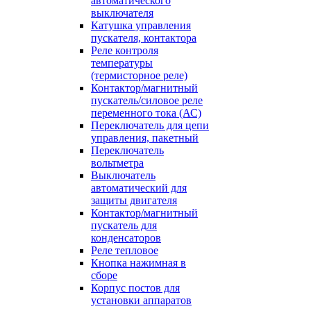
автоматического
выключателя
Катушка управления
пускателя, контактора
Реле контроля
температуры
(термисторное реле)
Контактор/магнитный
пускатель/силовое реле
переменного тока (АС)
Переключатель для цепи
управления, пакетный
Переключатель
вольтметра
Выключатель
автоматический для
защиты двигателя
Контактор/магнитный
пускатель для
конденсаторов
Реле тепловое
Кнопка нажимная в
сборе
Корпус постов для
установки аппаратов