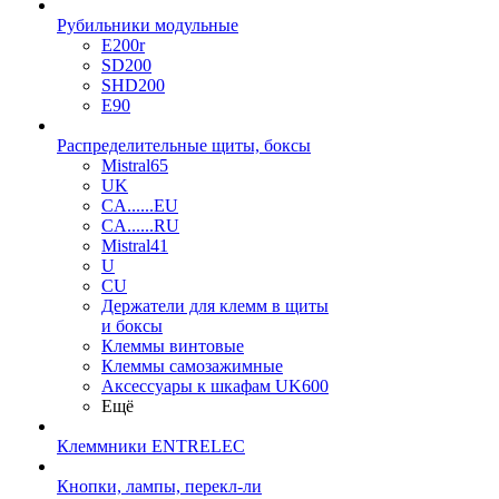
Рубильники модульные
E200r
SD200
SHD200
E90
Распределительные щиты, боксы
Mistral65
UK
CA......EU
CA......RU
Mistral41
U
CU
Держатели для клемм в щиты
и боксы
Клеммы винтовые
Клеммы самозажимные
Аксессуары к шкафам UK600
Ещё
Клеммники ENTRELEC
Кнопки, лампы, перекл-ли