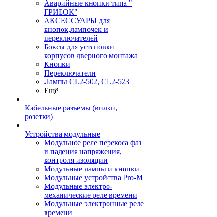
Аварийные кнопки типа "
ГРИБОК"
АКСЕССУАРЫ для
кнопок,лампочек и
переключателей
Боксы для установки
корпусов дверного монтажа
Кнопки
Переключатели
Лампы CL2-502, CL2-523
Ещё
Кабельные разъемы (вилки,
розетки)
Устройства модульные
Модульное реле перекоса фаз
и падения напряжения,
контроля изоляции
Модульные лампы и кнопки
Модульные устройства Pro-M
Модульные электро-
механические реле времени
Модульные электронные реле
времени