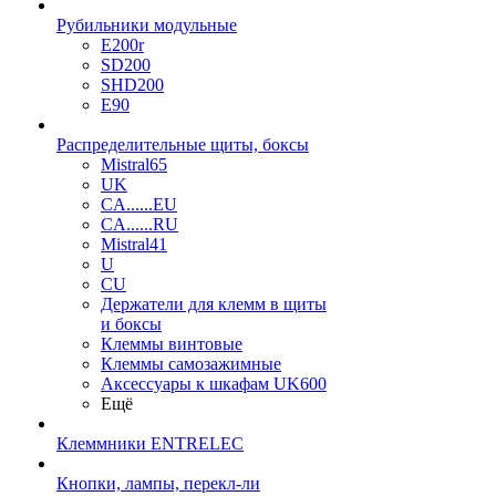
Рубильники модульные
E200r
SD200
SHD200
E90
Распределительные щиты, боксы
Mistral65
UK
CA......EU
CA......RU
Mistral41
U
CU
Держатели для клемм в щиты
и боксы
Клеммы винтовые
Клеммы самозажимные
Аксессуары к шкафам UK600
Ещё
Клеммники ENTRELEC
Кнопки, лампы, перекл-ли