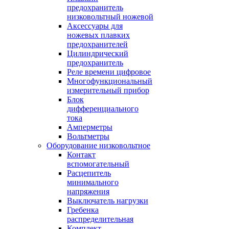
предохранитель
низковольтный ножевой
Аксессуары для
ножевых плавких
предохранителей
Цилиндрический
предохранитель
Реле времени цифровое
Многофункциональный
измерительный прибор
Блок
дифференциального
тока
Амперметры
Вольтметры
Оборудование низковольтное
Контакт
вспомогательный
Расцепитель
минимального
напряжения
Выключатель нагрузки
Гребенка
распределительная
Комплект