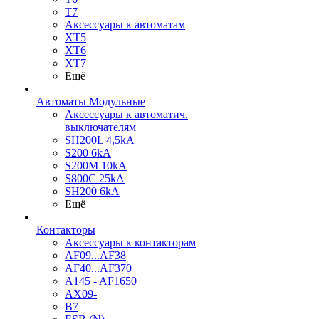
T7
Аксессуары к автоматам
XT5
XT6
XT7
Ещё
Автоматы Модульные
Аксессуары к автоматич.
выключателям
SH200L 4,5kA
S200 6kA
S200M 10kA
S800C 25kA
SH200 6kA
Ещё
Контакторы
Аксессуары к контакторам
AF09...AF38
AF40...AF370
A145 - AF1650
AX09-
B7