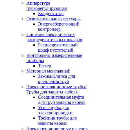
Аппаратура
пускорегулирующая
Конденсатор
Осветительные аксессуары
Энергосберегающий
контроллер
Системы электрических
распределительных шкафов
Распределительный
шкаф пустотелый
Контрольно-измерительные
приборы
Тестер
Материал монтажный
Зажим/Клипса для
крепления труб
Электроизоляционные трубы/
Трубы для защиты кабеля
Соединительная муфта
для труб защиты кабеля
Угол трубы для
электропроводки
Тройник трубы для
защиты кабеля
Электроустановочные изделия