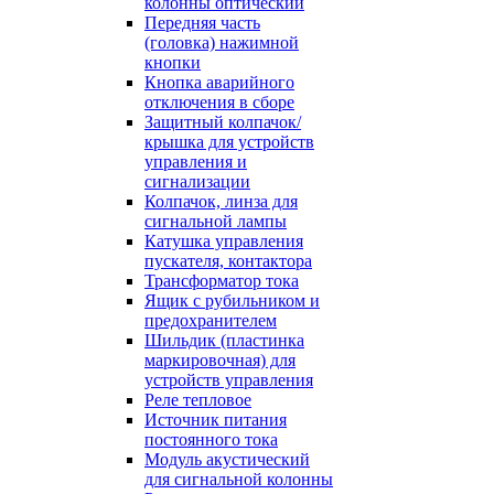
колонны оптический
Передняя часть
(головка) нажимной
кнопки
Кнопка аварийного
отключения в сборе
Защитный колпачок/
крышка для устройств
управления и
сигнализации
Колпачок, линза для
сигнальной лампы
Катушка управления
пускателя, контактора
Трансформатор тока
Ящик с рубильником и
предохранителем
Шильдик (пластинка
маркировочная) для
устройств управления
Реле тепловое
Источник питания
постоянного тока
Модуль акустический
для сигнальной колонны