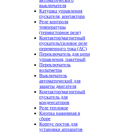
автоматического
выключателя
Катушка управления
пускателя, контактора
Реле контроля
температуры
(термисторное реле)
Контактор/магнитный
пускатель/силовое реле
переменного тока (АС)
Переключатель для цепи
управления, пакетный
Переключатель
вольтметра
Выключатель
автоматический для
защиты двигателя
Контактор/магнитный
пускатель для
конденсаторов
Реле тепловое
Кнопка нажимная в
сборе
Корпус постов для
установки аппаратов