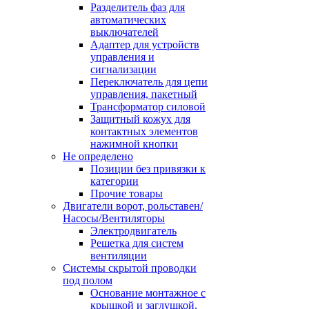
Разделитель фаз для
автоматических
выключателей
Адаптер для устройств
управления и
сигнализации
Переключатель для цепи
управления, пакетный
Трансформатор силовой
Защитный кожух для
контактных элементов
нажимной кнопки
Не определено
Позиции без привязки к
категории
Прочие товары
Двигатели ворот, рольставен/
Насосы/Вентиляторы
Электродвигатель
Решетка для систем
вентиляции
Системы скрытой проводки
под полом
Основание монтажное с
крышкой и заглушкой,