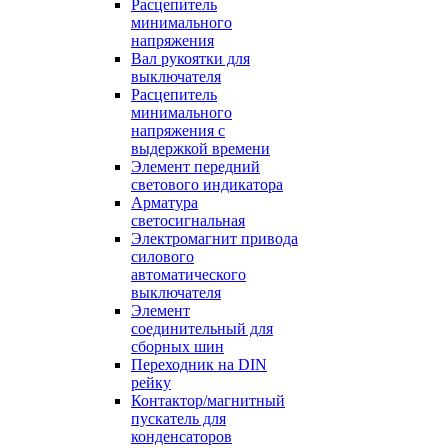
Расцепитель
минимального
напряжения
Вал рукоятки для
выключателя
Расцепитель
минимального
напряжения с
выдержкой времени
Элемент передний
светового индикатора
Арматура
светосигнальная
Электромагнит привода
силового
автоматического
выключателя
Элемент
соединительный для
сборных шин
Переходник на DIN
рейку
Контактор/магнитный
пускатель для
конденсаторов