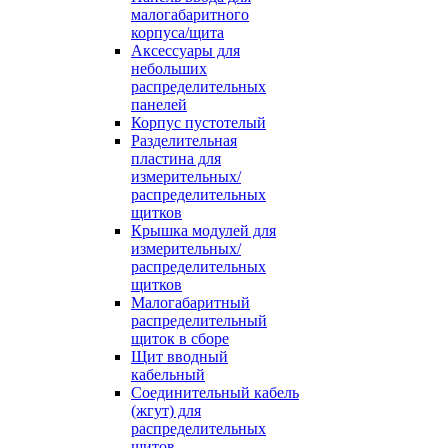
малогабаритного
корпуса/щита
Аксессуары для
небольших
распределительных
панелей
Корпус пустотелый
Разделительная
пластина для
измерительных/
распределительных
щитков
Крышка модулей для
измерительных/
распределительных
щитков
Малогабаритный
распределительный
щиток в сборе
Щит вводный
кабельный
Соединительный кабель
(жгут) для
распределительных
щитов