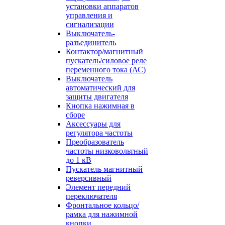
установки аппаратов
управления и
сигнализации
Выключатель-
разъединитель
Контактор/магнитный
пускатель/силовое реле
переменного тока (АС)
Выключатель
автоматический для
защиты двигателя
Кнопка нажимная в
сборе
Аксессуары для
регулятора частоты
Преобразователь
частоты низковольтный
до 1 кВ
Пускатель магнитный
реверсивный
Элемент передний
переключателя
Фронтальное кольцо/
рамка для нажимной
кнопки