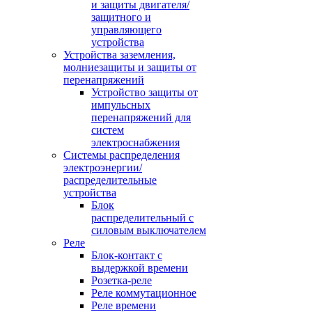
и защиты двигателя/
защитного и
управляющего
устройства
Устройства заземления,
молниезащиты и защиты от
перенапряжений
Устройство защиты от
импульсных
перенапряжений для
систем
электроснабжения
Системы распределения
электроэнергии/
распределительные
устройства
Блок
распределительный с
силовым выключателем
Реле
Блок-контакт с
выдержкой времени
Розетка-реле
Реле коммутационное
Реле времени