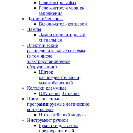
Реле контроля фаз
Реле контроля уровня/
заполнения
Датчики/сенсоры
Выключатель концевой
Лампы
Лампа индикаторная и
сигнальная
Электрические
распределительные системы
(в том числе
электроустановочное
оборудование)
Щиток
распределительный
малогабаритный
Колодки клеммные
DIN-рейка, G-рейка
Промышленные
программируемые логические
контроллеры
Интерфейсный модуль
Инструмент ручной
Рукоятки для съема
предохранителей