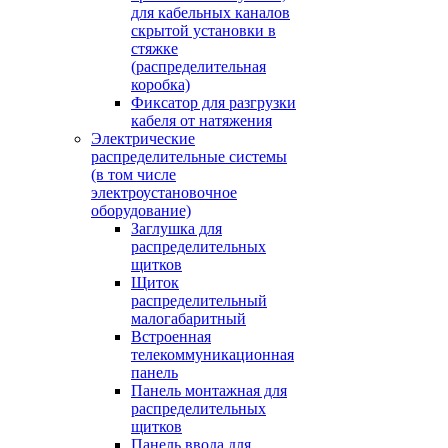
для кабельных каналов
скрытой установки в
стяжке
(распределительная
коробка)
Фиксатор для разгрузки
кабеля от натяжения
Электрические
распределительные системы
(в том числе
электроустановочное
оборудование)
Заглушка для
распределительных
щитков
Щиток
распределительный
малогабаритный
Встроенная
телекоммуникационная
панель
Панель монтажная для
распределительных
щитков
Панель ввода для