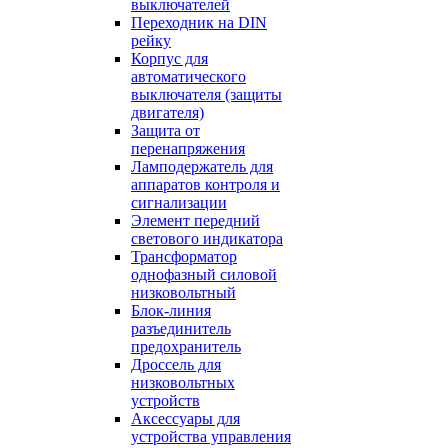
выключателей
Переходник на DIN
рейку
Корпус для
автоматического
выключателя (защиты
двигателя)
Защита от
перенапряжения
Ламподержатель для
аппаратов контроля и
сигнализации
Элемент передний
светового индикатора
Трансформатор
однофазный силовой
низковольтный
Блок-линия
разъединитель
предохранитель
Дроссель для
низковольтных
устройств
Аксессуары для
устройства управления