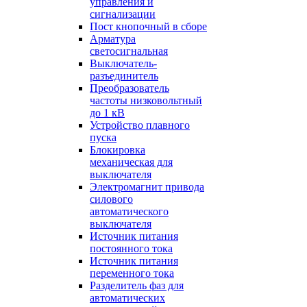
управления и
сигнализации
Пост кнопочный в сборе
Арматура
светосигнальная
Выключатель-
разъединитель
Преобразователь
частоты низковольтный
до 1 кВ
Устройство плавного
пуска
Блокировка
механическая для
выключателя
Электромагнит привода
силового
автоматического
выключателя
Источник питания
постоянного тока
Источник питания
переменного тока
Разделитель фаз для
автоматических