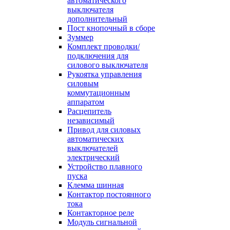
автоматического
выключателя
дополнительный
Пост кнопочный в сборе
Зуммер
Комплект проводки/
подключения для
силового выключателя
Рукоятка управления
силовым
коммутационным
аппаратом
Расцепитель
независимый
Привод для силовых
автоматических
выключателей
электрический
Устройство плавного
пуска
Клемма шинная
Контактор постоянного
тока
Контакторное реле
Модуль сигнальной