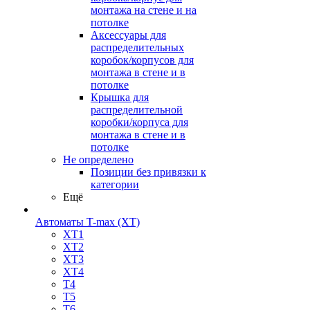
монтажа на стене и на
потолке
Аксессуары для
распределительных
коробок/корпусов для
монтажа в стене и в
потолке
Крышка для
распределительной
коробки/корпуса для
монтажа в стене и в
потолке
Не определено
Позиции без привязки к
категории
Ещё
Автоматы T-max (XT)
XT1
XT2
XT3
XT4
T4
T5
T6