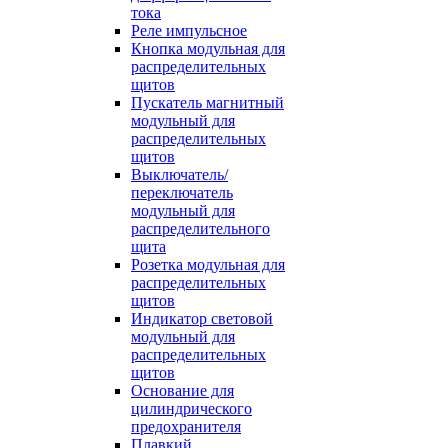
тока
Реле импульсное
Кнопка модульная для
распределительных
щитов
Пускатель магнитный
модульный для
распределительных
щитов
Выключатель/
переключатель
модульный для
распределительного
щита
Розетка модульная для
распределительных
щитов
Индикатор световой
модульный для
распределительных
щитов
Основание для
цилиндрического
предохранителя
Плавкий