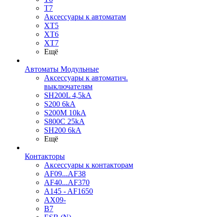
T7
Аксессуары к автоматам
XT5
XT6
XT7
Ещё
Автоматы Модульные
Аксессуары к автоматич.
выключателям
SH200L 4,5kA
S200 6kA
S200M 10kA
S800C 25kA
SH200 6kA
Ещё
Контакторы
Аксессуары к контакторам
AF09...AF38
AF40...AF370
A145 - AF1650
AX09-
B7