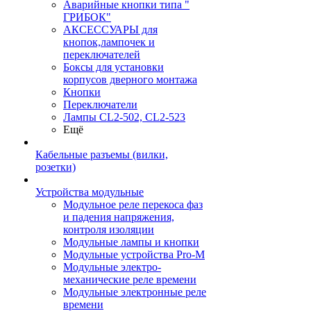
Аварийные кнопки типа "
ГРИБОК"
АКСЕССУАРЫ для
кнопок,лампочек и
переключателей
Боксы для установки
корпусов дверного монтажа
Кнопки
Переключатели
Лампы CL2-502, CL2-523
Ещё
Кабельные разъемы (вилки,
розетки)
Устройства модульные
Модульное реле перекоса фаз
и падения напряжения,
контроля изоляции
Модульные лампы и кнопки
Модульные устройства Pro-M
Модульные электро-
механические реле времени
Модульные электронные реле
времени