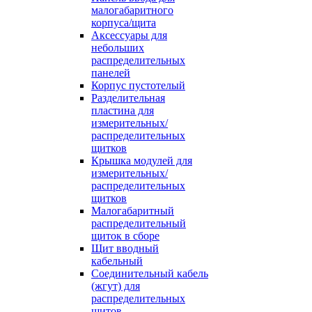
малогабаритного
корпуса/щита
Аксессуары для
небольших
распределительных
панелей
Корпус пустотелый
Разделительная
пластина для
измерительных/
распределительных
щитков
Крышка модулей для
измерительных/
распределительных
щитков
Малогабаритный
распределительный
щиток в сборе
Щит вводный
кабельный
Соединительный кабель
(жгут) для
распределительных
щитов