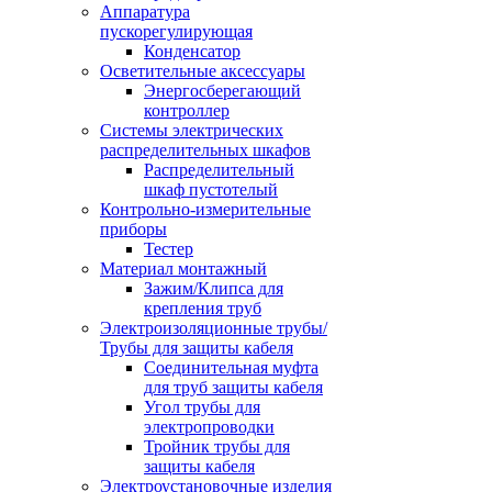
Аппаратура
пускорегулирующая
Конденсатор
Осветительные аксессуары
Энергосберегающий
контроллер
Системы электрических
распределительных шкафов
Распределительный
шкаф пустотелый
Контрольно-измерительные
приборы
Тестер
Материал монтажный
Зажим/Клипса для
крепления труб
Электроизоляционные трубы/
Трубы для защиты кабеля
Соединительная муфта
для труб защиты кабеля
Угол трубы для
электропроводки
Тройник трубы для
защиты кабеля
Электроустановочные изделия