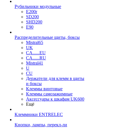
Рубильники модульные
E200r
SD200
SHD200
E90
Распределительные щиты, боксы
Mistral65
UK
CA......EU
CA......RU
Mistral41
U
CU
Держатели для клемм в щиты
и боксы
Клеммы винтовые
Клеммы самозажимные
Аксессуары к шкафам UK600
Ещё
Клеммники ENTRELEC
Кнопки, лампы, перекл-ли