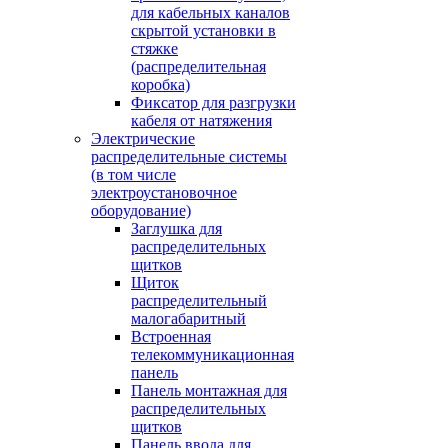
для кабельных каналов
скрытой установки в
стяжке
(распределительная
коробка)
Фиксатор для разгрузки
кабеля от натяжения
Электрические
распределительные системы
(в том числе
электроустановочное
оборудование)
Заглушка для
распределительных
щитков
Щиток
распределительный
малогабаритный
Встроенная
телекоммуникационная
панель
Панель монтажная для
распределительных
щитков
Панель ввода для