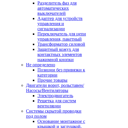
Разделитель фаз для
автоматических
выключателей
Адаптер для устройств
управления и
сигнализации
Переключатель для цепи
управления, пакетный
Трансформатор силовой
Защитный кожух для
контактных элементов
нажимной кнопки
Не определено
Позиции без привязки к
категории
Прочие товары
Двигатели ворот, рольставен/
Насосы/Вентиляторы
Электродвигатель
Решетка для систем
вентиляции
Системы скрытой проводки
под полом
Основание монтажное с
крышкой и заглушкой,