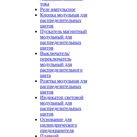
тока
Реле импульсное
Кнопка модульная для
распределительных
щитов
Пускатель магнитный
модульный для
распределительных
щитов
Выключатель/
переключатель
модульный для
распределительного
щита
Розетка модульная для
распределительных
щитов
Индикатор световой
модульный для
распределительных
щитов
Основание для
цилиндрического
предохранителя
Плавкий