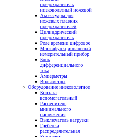
предохранитель
низковольтный ножевой
Аксессуары для
ножевых плавких
предохранителей
Цилиндрический
предохранитель
Реле времени цифровое
Многофункциональный
измерительный прибор
Блок
дифференциального
тока
Амперметры
Вольтметры
Оборудование низковольтное
Контакт
вспомогательный
Расцепитель
минимального
напряжения
Выключатель нагрузки
Гребенка
распределительная
Комплект