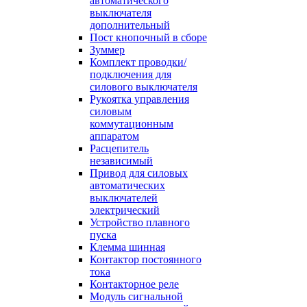
автоматического
выключателя
дополнительный
Пост кнопочный в сборе
Зуммер
Комплект проводки/
подключения для
силового выключателя
Рукоятка управления
силовым
коммутационным
аппаратом
Расцепитель
независимый
Привод для силовых
автоматических
выключателей
электрический
Устройство плавного
пуска
Клемма шинная
Контактор постоянного
тока
Контакторное реле
Модуль сигнальной