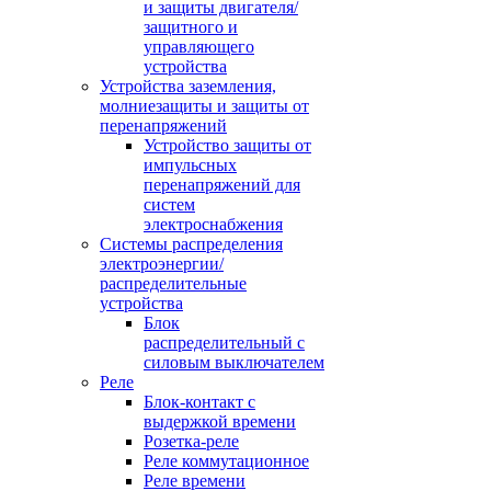
и защиты двигателя/
защитного и
управляющего
устройства
Устройства заземления,
молниезащиты и защиты от
перенапряжений
Устройство защиты от
импульсных
перенапряжений для
систем
электроснабжения
Системы распределения
электроэнергии/
распределительные
устройства
Блок
распределительный с
силовым выключателем
Реле
Блок-контакт с
выдержкой времени
Розетка-реле
Реле коммутационное
Реле времени