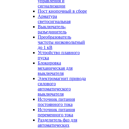
управления и
сигнализации
Пост кнопочный в сборе
Арматура
светосигнальная
Выключатель-
разъединитель
Преобразователь
частоты низковольтный
до 1 кВ
Устройство плавного
пуска
Блокировка
механическая для
выключателя
Электромагнит привода
силового
автоматического
выключателя
Источник питания
постоянного тока
Источник питания
переменного тока
Разделитель фаз для
автоматических