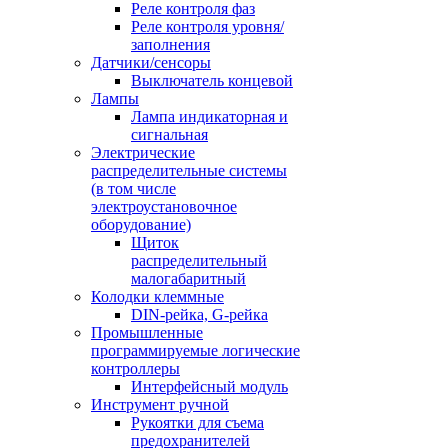
Реле контроля фаз
Реле контроля уровня/
заполнения
Датчики/сенсоры
Выключатель концевой
Лампы
Лампа индикаторная и
сигнальная
Электрические
распределительные системы
(в том числе
электроустановочное
оборудование)
Щиток
распределительный
малогабаритный
Колодки клеммные
DIN-рейка, G-рейка
Промышленные
программируемые логические
контроллеры
Интерфейсный модуль
Инструмент ручной
Рукоятки для съема
предохранителей