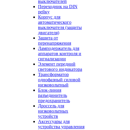
выключателей
Переходник на DIN
рейку
Корпус для
автоматического
выключателя (защиты
двигателя)
Защита от
перенапряжения
Ламподержатель для
аппаратов контроля и
сигнализации
Элемент передний
светового индикатора
Трансформатор
однофазный силовой
низковольтный
Блок-линия
разъединитель
предохранитель
Дроссель для
низковольтных
устройств
Аксессуары для
устройства управления