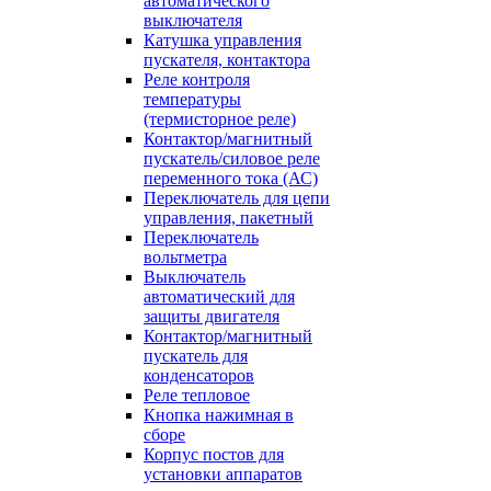
автоматического
выключателя
Катушка управления
пускателя, контактора
Реле контроля
температуры
(термисторное реле)
Контактор/магнитный
пускатель/силовое реле
переменного тока (АС)
Переключатель для цепи
управления, пакетный
Переключатель
вольтметра
Выключатель
автоматический для
защиты двигателя
Контактор/магнитный
пускатель для
конденсаторов
Реле тепловое
Кнопка нажимная в
сборе
Корпус постов для
установки аппаратов