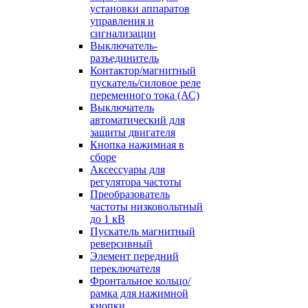
установки аппаратов
управления и
сигнализации
Выключатель-
разъединитель
Контактор/магнитный
пускатель/силовое реле
переменного тока (АС)
Выключатель
автоматический для
защиты двигателя
Кнопка нажимная в
сборе
Аксессуары для
регулятора частоты
Преобразователь
частоты низковольтный
до 1 кВ
Пускатель магнитный
реверсивный
Элемент передний
переключателя
Фронтальное кольцо/
рамка для нажимной
кнопки