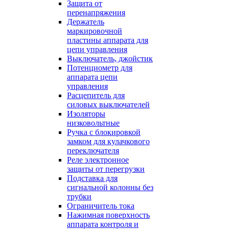
Защита от
перенапряжения
Держатель
маркировочной
пластины аппарата для
цепи управления
Выключатель, джойстик
Потенциометр для
аппарата цепи
управления
Расцепитель для
силовых выключателей
Изоляторы
низковольтные
Ручка с блокировкой
замком для кулачкового
переключателя
Реле электронное
защиты от перегрузки
Подставка для
сигнальной колонны без
трубки
Ограничитель тока
Нажимная поверхность
аппарата контроля и