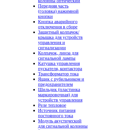
колонны оптический
Передняя часть
(головка) нажимной
кнопки
Кнопка аварийного
отключения в сборе
Защитный колпачок/
крышка для устройств
управления и
сигнализации
Колпачок, линза для
сигнальной лампы
Катушка управления
пускателя, контактора
Трансформатор тока
Ящик с рубильником и
предохранителем
Шильдик (пластинка
маркировочная) для
устройств управления
Реле тепловое
Источник питания
постоянного тока
Модуль акустический
для сигнальной колонны