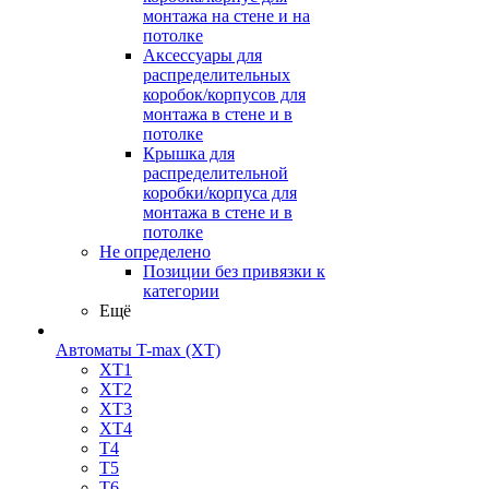
монтажа на стене и на
потолке
Аксессуары для
распределительных
коробок/корпусов для
монтажа в стене и в
потолке
Крышка для
распределительной
коробки/корпуса для
монтажа в стене и в
потолке
Не определено
Позиции без привязки к
категории
Ещё
Автоматы T-max (XT)
XT1
XT2
XT3
XT4
T4
T5
T6