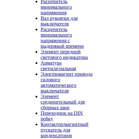
Расцепитель
минимального
напряжения
Вал рукоятки для
выключателя
Расцепитель
минимального
напряжения с
выдержкой времени
Элемент передний
светового индикатора
Арматура
светосигнальная
Электромагнит привода
силового
автоматического
выключателя
Элемент
соединительный для
сборных шин
Переходник на DIN
рейку
Контактор/магнитный
пускатель для
конденсаторов