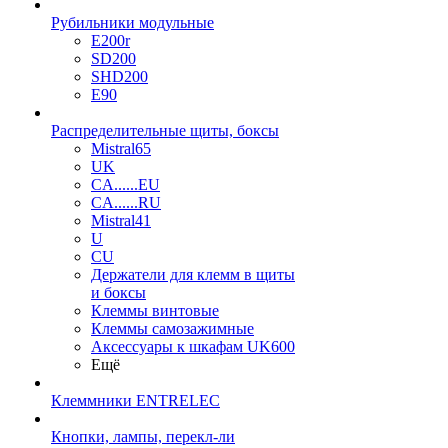
Рубильники модульные
E200r
SD200
SHD200
E90
Распределительные щиты, боксы
Mistral65
UK
CA......EU
CA......RU
Mistral41
U
CU
Держатели для клемм в щиты
и боксы
Клеммы винтовые
Клеммы самозажимные
Аксессуары к шкафам UK600
Ещё
Клеммники ENTRELEC
Кнопки, лампы, перекл-ли