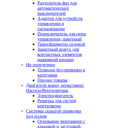
Разделитель фаз для
автоматических
выключателей
Адаптер для устройств
управления и
сигнализации
Переключатель для цепи
управления, пакетный
Трансформатор силовой
Защитный кожух для
контактных элементов
нажимной кнопки
Не определено
Позиции без привязки к
категории
Прочие товары
Двигатели ворот, рольставен/
Насосы/Вентиляторы
Электродвигатель
Решетка для систем
вентиляции
Системы скрытой проводки
под полом
Основание монтажное с
крышкой и заглушкой,