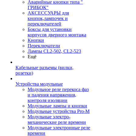
Аварийные кнопки типа "
ГРИБОК"
АКСЕССУАРЫ для
кнопок,лампочек и
переключателей
Боксы для установки
корпусов дверного монтажа
Кнопки
Переключатели
Лампы CL2-502, CL2-523
Ещё
Кабельные разъемы (вилки,
розетки)
Устройства модульные
Модульное реле перекоса фаз
и падения напряжения,
контроля изоляции
Модульные лампы и кнопки
Модульные устройства Pro-M
Модульные электро-
механические реле времени
Модульные электронные реле
времени