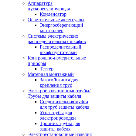
Аппаратура
пускорегулирующая
Конденсатор
Осветительные аксессуары
Энергосберегающий
контроллер
Системы электрических
распределительных шкафов
Распределительный
шкаф пустотелый
Контрольно-измерительные
приборы
Тестер
Материал монтажный
Зажим/Клипса для
крепления труб
Электроизоляционные трубы/
Трубы для защиты кабеля
Соединительная муфта
для труб защиты кабеля
Угол трубы для
электропроводки
Тройник трубы для
защиты кабеля
Электроустановочные изделия