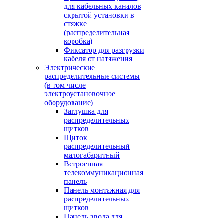
для кабельных каналов
скрытой установки в
стяжке
(распределительная
коробка)
Фиксатор для разгрузки
кабеля от натяжения
Электрические
распределительные системы
(в том числе
электроустановочное
оборудование)
Заглушка для
распределительных
щитков
Щиток
распределительный
малогабаритный
Встроенная
телекоммуникационная
панель
Панель монтажная для
распределительных
щитков
Панель ввода для