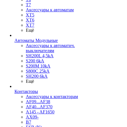
T7
Аксессуары к автоматам
XT5
XT6
XT7
Ещё
Автоматы Модульные
Аксессуары к автоматич.
выключателям
SH200L 4,5kA
S200 6kA
S200M 10kA
S800C 25kA
SH200 6kA
Ещё
Контакторы
Аксессуары к контакторам
AF09...AF38
AF40...AF370
A145 - AF1650
AX09-
B7