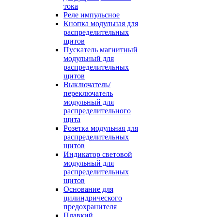
тока
Реле импульсное
Кнопка модульная для
распределительных
щитов
Пускатель магнитный
модульный для
распределительных
щитов
Выключатель/
переключатель
модульный для
распределительного
щита
Розетка модульная для
распределительных
щитов
Индикатор световой
модульный для
распределительных
щитов
Основание для
цилиндрического
предохранителя
Плавкий