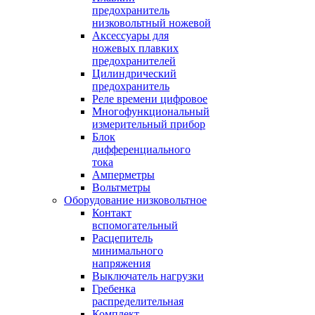
предохранитель
низковольтный ножевой
Аксессуары для
ножевых плавких
предохранителей
Цилиндрический
предохранитель
Реле времени цифровое
Многофункциональный
измерительный прибор
Блок
дифференциального
тока
Амперметры
Вольтметры
Оборудование низковольтное
Контакт
вспомогательный
Расцепитель
минимального
напряжения
Выключатель нагрузки
Гребенка
распределительная
Комплект