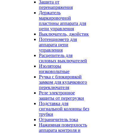
Защита от
перенапряжения
Держатель
маркировочной
пластины аппарата для
цепи управления
Выключатель, джойстик
Потенциометр для
аппарата цепи
управления
Расцепитель для
силовых выключателей
Изоляторы
низковольтные
Ручка с блокировкой
замком для кулачкового
переключателя
Реле электронное
защиты от перегрузки
Подставка для
сигнальной колонны без
трубки
Ограничитель тока
Нажимная поверхность
аппарата контроля и