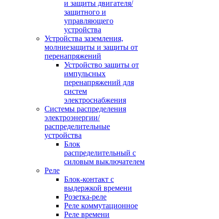
и защиты двигателя/
защитного и
управляющего
устройства
Устройства заземления,
молниезащиты и защиты от
перенапряжений
Устройство защиты от
импульсных
перенапряжений для
систем
электроснабжения
Системы распределения
электроэнергии/
распределительные
устройства
Блок
распределительный с
силовым выключателем
Реле
Блок-контакт с
выдержкой времени
Розетка-реле
Реле коммутационное
Реле времени