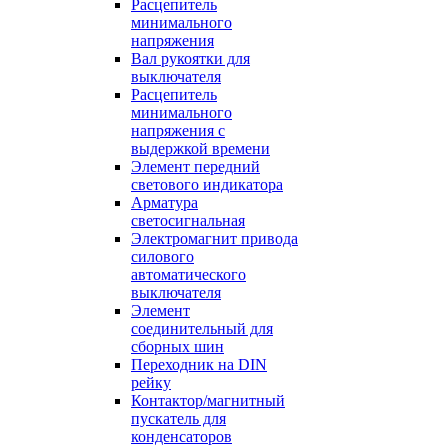
Расцепитель
минимального
напряжения
Вал рукоятки для
выключателя
Расцепитель
минимального
напряжения с
выдержкой времени
Элемент передний
светового индикатора
Арматура
светосигнальная
Электромагнит привода
силового
автоматического
выключателя
Элемент
соединительный для
сборных шин
Переходник на DIN
рейку
Контактор/магнитный
пускатель для
конденсаторов