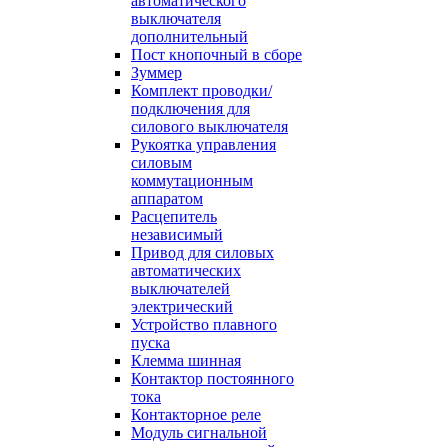
автоматического
выключателя
дополнительный
Пост кнопочный в сборе
Зуммер
Комплект проводки/
подключения для
силового выключателя
Рукоятка управления
силовым
коммутационным
аппаратом
Расцепитель
независимый
Привод для силовых
автоматических
выключателей
электрический
Устройство плавного
пуска
Клемма шинная
Контактор постоянного
тока
Контакторное реле
Модуль сигнальной