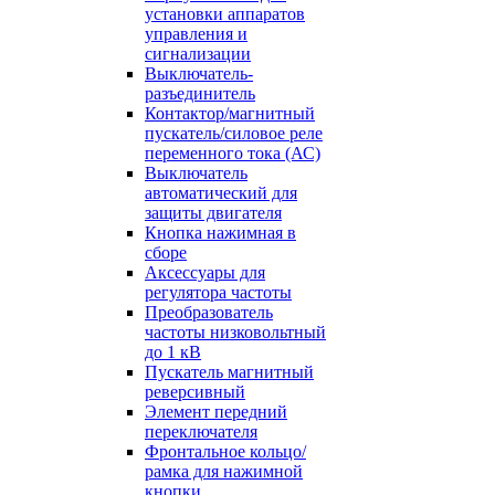
установки аппаратов
управления и
сигнализации
Выключатель-
разъединитель
Контактор/магнитный
пускатель/силовое реле
переменного тока (АС)
Выключатель
автоматический для
защиты двигателя
Кнопка нажимная в
сборе
Аксессуары для
регулятора частоты
Преобразователь
частоты низковольтный
до 1 кВ
Пускатель магнитный
реверсивный
Элемент передний
переключателя
Фронтальное кольцо/
рамка для нажимной
кнопки