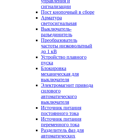
управления и
сигнализации
Пост кнопочный в сборе
Арматура
светосигнальная
Выключатель-
разъединитель
Преобразователь
частоты низковольтный
до 1 кВ
Устройство плавного
пуска
Блокировка
механическая для
выключателя
Электромагнит привода
силового
автоматического
выключателя
Источник питания
постоянного тока
Источник питания
переменного тока
Разделитель фаз для
автоматических