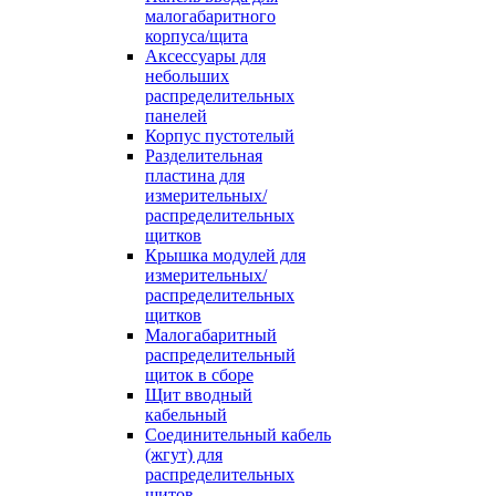
малогабаритного
корпуса/щита
Аксессуары для
небольших
распределительных
панелей
Корпус пустотелый
Разделительная
пластина для
измерительных/
распределительных
щитков
Крышка модулей для
измерительных/
распределительных
щитков
Малогабаритный
распределительный
щиток в сборе
Щит вводный
кабельный
Соединительный кабель
(жгут) для
распределительных
щитов