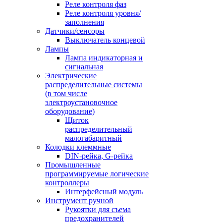
Реле контроля фаз
Реле контроля уровня/
заполнения
Датчики/сенсоры
Выключатель концевой
Лампы
Лампа индикаторная и
сигнальная
Электрические
распределительные системы
(в том числе
электроустановочное
оборудование)
Щиток
распределительный
малогабаритный
Колодки клеммные
DIN-рейка, G-рейка
Промышленные
программируемые логические
контроллеры
Интерфейсный модуль
Инструмент ручной
Рукоятки для съема
предохранителей