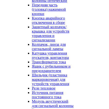
колонны оптический
Передняя часть
(головка) нажимной
кнопки
Кнопка аварийного
отключения в сборе
Защитный колпачок/
крышка для устройств
управления и
сигнализации
Колпачок, линза для
сигнальной лампы
Катушка управления
пускателя, контактора
Трансформатор тока
Ящик с рубильником и
предохранителем
Шильдик (пластинка
маркировочная) для
устройств управления
Реле тепловое
Источник питания
постоянного тока
Модуль акустический
для сигнальной колонны