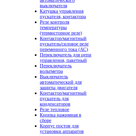
автоматического
выключателя
Катушка управления
пускателя, контактора
Реле контроля
температуры
(термисторное реле)
Контактор/магнитный
пускатель/силовое реле
переменного тока (АС)
Переключатель для цепи
управления, пакетный
Переключатель
вольтметра
Выключатель
автоматический для
защиты двигателя
Контактор/магнитный
пускатель для
конденсаторов
Реле тепловое
Кнопка нажимная в
сборе
Корпус постов для
установки аппаратов