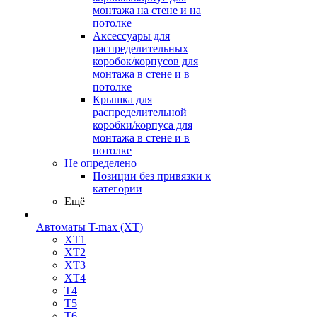
монтажа на стене и на
потолке
Аксессуары для
распределительных
коробок/корпусов для
монтажа в стене и в
потолке
Крышка для
распределительной
коробки/корпуса для
монтажа в стене и в
потолке
Не определено
Позиции без привязки к
категории
Ещё
Автоматы T-max (XT)
XT1
XT2
XT3
XT4
T4
T5
T6