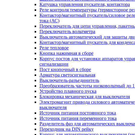
Катушка управления пускателя, контактора
Реле контроля температуры (термисторное ре
Контактор/магнитный пускатель/силовое рел
тока (АС)
Переключатель для цепи управления, пакетн
Переключатель вольтметра
Выключатель автоматический для защиты дви
Контактор/магнитный пускатель для конденс
Реле тепловое
Кнопка нажимная в сборе
Корпус постов для установки аппаратов упра
сигнализации
Пост кнопочный в сборе
Арматура светосигнальная
Выключатель-разъединитель
Преобразователь частоты низковольтный до 1
Устройство плавного пуска
Блокировка механическая для выключателя
Электромагнит привода силового автоматиче
выключателя
Источник питания постоянного тока
Источник питания переменного тока
Разделитель фаз для автоматических выключа
Переходник на DIN рейку
Корпус для автоматического выключателя (з