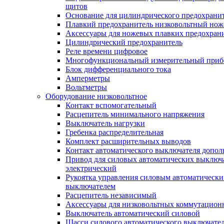
щитов
Основание для цилиндрического предохрани
Плавкий предохранитель низковольтный нож
Аксессуары для ножевых плавких предохран
Цилиндрический предохранитель
Реле времени цифровое
Многофункциональный измерительный приб
Блок дифференциального тока
Амперметры
Вольтметры
Оборудование низковольтное
Контакт вспомогательный
Расцепитель минимального напряжения
Выключатель нагрузки
Гребенка распределительная
Комплект расширительных выводов
Контакт автоматического выключателя допо
Привод для силовых автоматических выключ
электрический
Рукоятка управления силовым автоматическ
выключателем
Расцепитель независимый
Аксессуары для низковольтных коммутацион
Выключатель автоматический силовой
Шасси силового автоматического выключате