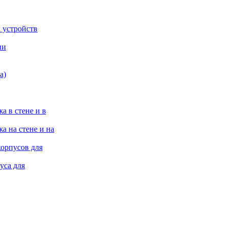
 устройств
ии
а)
а в стене и в
а на стене и на
корпусов для
уса для