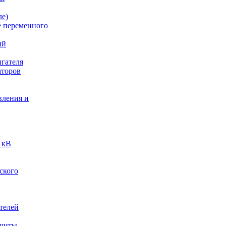
ле)
е переменного
ый
гателя
аторов
вления и
 кВ
ского
телей
ащиты