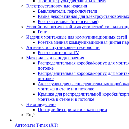
Тройник трубы для защиты кабеля
Электроустановочные изделия
Выключатели, переключатели
Рамка декоративная для электроустановочных
Розетка силовая (штепсельная)
Устройства оптической и акустической сигнализац
Гонг
Изделия монтажные для коммуникационных сетей
Розетка медная коммуникационная (витая пар
Антенны и спутниковые технологии
Розетка антенная TV
Материалы для подключения
Распределительная коробка/корпус для монтаж
потолке
Распределительная коробка/корпус для монтаж
потолке
Аксессуары для распределительных коробок/
монтажа в стене и в потолке
Крышка для распределительной коробки/корп
монтажа в стене и в потолке
Не определено
Позиции без привязки к категории
Ещё
Автоматы T-max (XT)