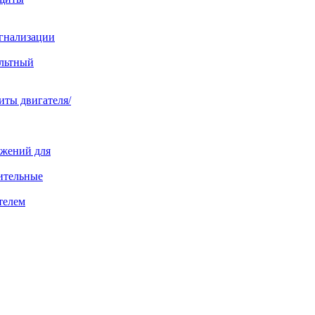
игнализации
ольтный
иты двигателя/
яжений для
ительные
телем