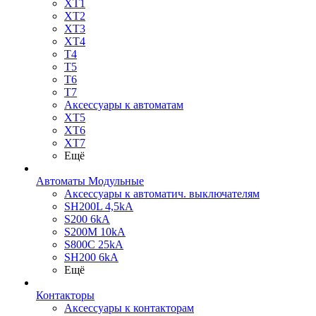
XT1
XT2
XT3
XT4
T4
T5
T6
T7
Аксессуары к автоматам
XT5
XT6
XT7
Ещё
Автоматы Модульные
Аксессуары к автоматич. выключателям
SH200L 4,5kA
S200 6kA
S200M 10kA
S800C 25kA
SH200 6kA
Ещё
Контакторы
Аксессуары к контакторам