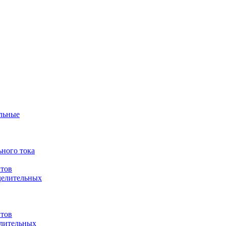
ульные
ного тока
итов
делительных
итов
елительных