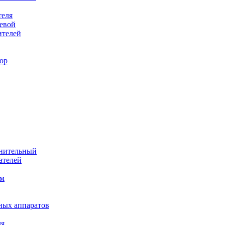
теля
евой
ителей
ор
лнительный
ателей
им
ных аппаратов
ля