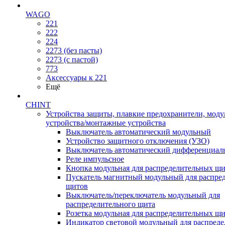
WAGO
221
222
224
2273 (без пасты)
2273 (с пастой)
773
Аксессуары к 221
Ещё
CHINT
Устройства защиты, плавкие предохранители, мод
устройства/монтажные устройства
Выключатель автоматический модульный
Устройство защитного отключения (УЗО)
Выключатель автоматический дифференциаль
Реле импульсное
Кнопка модульная для распределительных щ
Пускатель магнитный модульный для распре
щитов
Выключатель/переключатель модульный для
распределительного щита
Розетка модульная для распределительных щ
Индикатор световой модульный для распред