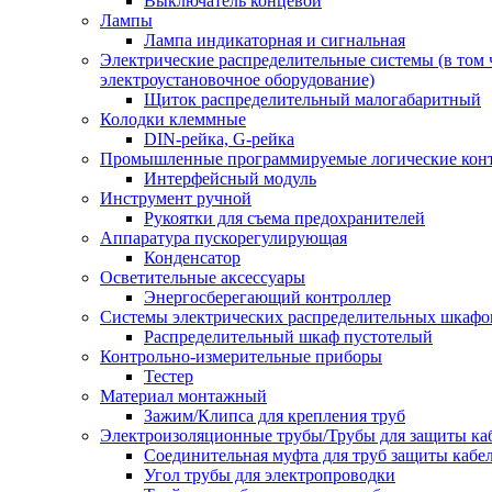
Выключатель концевой
Лампы
Лампа индикаторная и сигнальная
Электрические распределительные системы (в том 
электроустановочное оборудование)
Щиток распределительный малогабаритный
Колодки клеммные
DIN-рейка, G-рейка
Промышленные программируемые логические кон
Интерфейсный модуль
Инструмент ручной
Рукоятки для съема предохранителей
Аппаратура пускорегулирующая
Конденсатор
Осветительные аксессуары
Энергосберегающий контроллер
Системы электрических распределительных шкафо
Распределительный шкаф пустотелый
Контрольно-измерительные приборы
Тестер
Материал монтажный
Зажим/Клипса для крепления труб
Электроизоляционные трубы/Трубы для защиты ка
Соединительная муфта для труб защиты кабе
Угол трубы для электропроводки