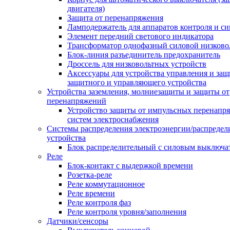
двигателя)
Защита от перенапряжения
Ламподержатель для аппаратов контроля и с
Элемент передний светового индикатора
Трансформатор однофазный силовой низков
Блок-линия разъединитель предохранитель
Дроссель для низковольтных устройств
Аксессуары для устройства управления и защ
защитного и управляющего устройства
Устройства заземления, молниезащиты и защиты от
перенапряжений
Устройство защиты от импульсных перенапр
систем электроснабжения
Системы распределения электроэнергии/распредел
устройства
Блок распределительный с силовым выключа
Реле
Блок-контакт с выдержкой времени
Розетка-реле
Реле коммутационное
Реле времени
Реле контроля фаз
Реле контроля уровня/заполнения
Датчики/сенсоры