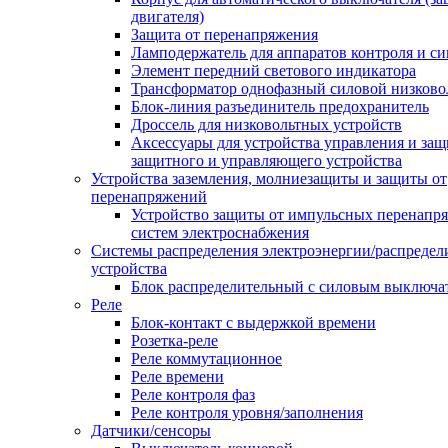
двигателя)
Защита от перенапряжения
Ламподержатель для аппаратов контроля и с
Элемент передний светового индикатора
Трансформатор однофазный силовой низков
Блок-линия разъединитель предохранитель
Дроссель для низковольтных устройств
Аксессуары для устройства управления и защ
защитного и управляющего устройства
Устройства заземления, молниезащиты и защиты от
перенапряжений
Устройство защиты от импульсных перенапр
систем электроснабжения
Системы распределения электроэнергии/распредел
устройства
Блок распределительный с силовым выключа
Реле
Блок-контакт с выдержкой времени
Розетка-реле
Реле коммутационное
Реле времени
Реле контроля фаз
Реле контроля уровня/заполнения
Датчики/сенсоры