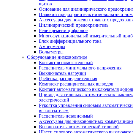
щитов
Основание для цилиндрического предохрани
Плавкий предохранитель низковольтный нож
Аксессуары для ножевых плавких предохран
Цилиндрический предохранитель
Реле времени цифровое
Многофункциональный измерительный приб
Блок дифференциального тока
Амперметры
Вольтметры
Оборудование низковольтное
Контакт вспомогательный
Расцепитель минимального напряжения
Выключатель нагрузки
Гребенка распределительная
Комплект расширительных выводов
Контакт автоматического выключателя допо
Привод для силовых автоматических выключ
электрический
Рукоятка управления силовым автоматическ
выключателем
Расцепитель независимый
Аксессуары для низковольтных коммутацион
Выключатель автоматический силовой
Шасси силового автоматического выключате