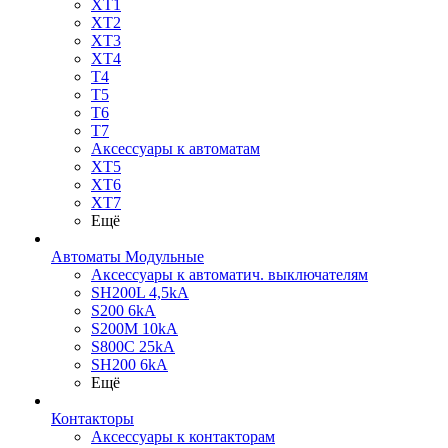
XT1
XT2
XT3
XT4
T4
T5
T6
T7
Аксессуары к автоматам
XT5
XT6
XT7
Ещё
Автоматы Модульные
Аксессуары к автоматич. выключателям
SH200L 4,5kA
S200 6kA
S200M 10kA
S800C 25kA
SH200 6kA
Ещё
Контакторы
Аксессуары к контакторам