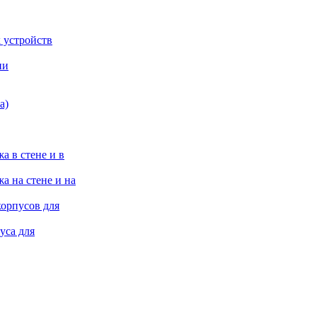
 устройств
ии
а)
а в стене и в
а на стене и на
корпусов для
уса для