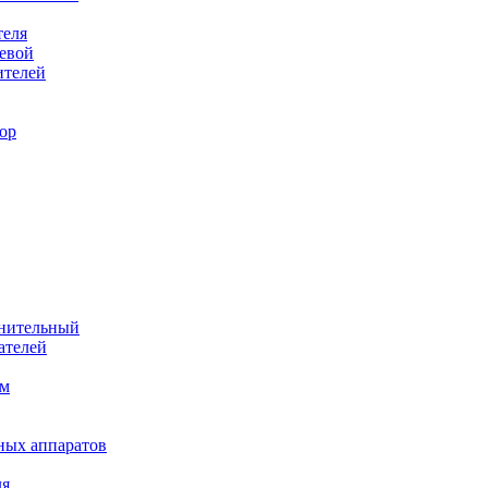
теля
евой
ителей
ор
лнительный
ателей
им
ных аппаратов
ля