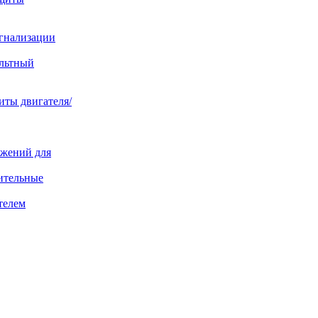
игнализации
ольтный
иты двигателя/
яжений для
ительные
телем