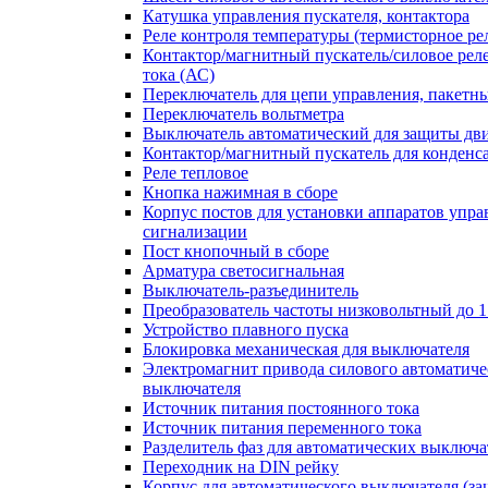
Катушка управления пускателя, контактора
Реле контроля температуры (термисторное ре
Контактор/магнитный пускатель/силовое рел
тока (АС)
Переключатель для цепи управления, пакетн
Переключатель вольтметра
Выключатель автоматический для защиты дви
Контактор/магнитный пускатель для конденс
Реле тепловое
Кнопка нажимная в сборе
Корпус постов для установки аппаратов упра
сигнализации
Пост кнопочный в сборе
Арматура светосигнальная
Выключатель-разъединитель
Преобразователь частоты низковольтный до 1
Устройство плавного пуска
Блокировка механическая для выключателя
Электромагнит привода силового автоматиче
выключателя
Источник питания постоянного тока
Источник питания переменного тока
Разделитель фаз для автоматических выключа
Переходник на DIN рейку
Корпус для автоматического выключателя (з