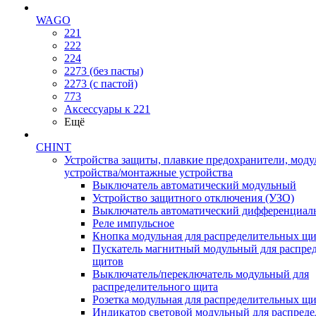
WAGO
221
222
224
2273 (без пасты)
2273 (с пастой)
773
Аксессуары к 221
Ещё
CHINT
Устройства защиты, плавкие предохранители, мод
устройства/монтажные устройства
Выключатель автоматический модульный
Устройство защитного отключения (УЗО)
Выключатель автоматический дифференциаль
Реле импульсное
Кнопка модульная для распределительных щ
Пускатель магнитный модульный для распре
щитов
Выключатель/переключатель модульный для
распределительного щита
Розетка модульная для распределительных щ
Индикатор световой модульный для распред