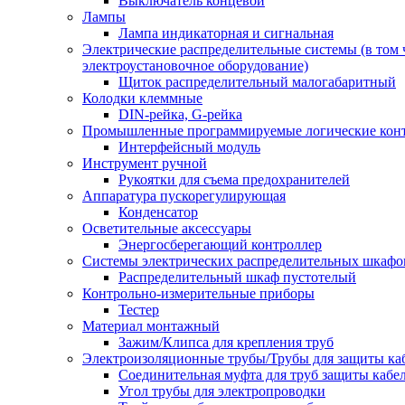
Выключатель концевой
Лампы
Лампа индикаторная и сигнальная
Электрические распределительные системы (в том 
электроустановочное оборудование)
Щиток распределительный малогабаритный
Колодки клеммные
DIN-рейка, G-рейка
Промышленные программируемые логические кон
Интерфейсный модуль
Инструмент ручной
Рукоятки для съема предохранителей
Аппаратура пускорегулирующая
Конденсатор
Осветительные аксессуары
Энергосберегающий контроллер
Системы электрических распределительных шкафо
Распределительный шкаф пустотелый
Контрольно-измерительные приборы
Тестер
Материал монтажный
Зажим/Клипса для крепления труб
Электроизоляционные трубы/Трубы для защиты ка
Соединительная муфта для труб защиты кабе
Угол трубы для электропроводки