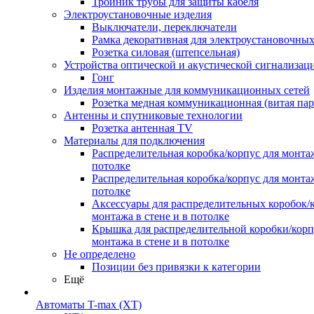
Тройник трубы для защиты кабеля
Электроустановочные изделия
Выключатели, переключатели
Рамка декоративная для электроустановочных
Розетка силовая (штепсельная)
Устройства оптической и акустической сигнализац
Гонг
Изделия монтажные для коммуникационных сетей
Розетка медная коммуникационная (витая пар
Антенны и спутниковые технологии
Розетка антенная TV
Материалы для подключения
Распределительная коробка/корпус для монтаж
потолке
Распределительная коробка/корпус для монтаж
потолке
Аксессуары для распределительных коробок/
монтажа в стене и в потолке
Крышка для распределительной коробки/корп
монтажа в стене и в потолке
Не определено
Позиции без привязки к категории
Ещё
Автоматы T-max (XT)