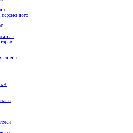
ле)
е переменного
ый
гателя
аторов
вления и
 кВ
ского
телей
ащиты