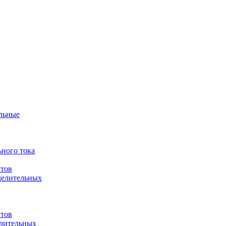
ульные
ного тока
итов
делительных
итов
елительных