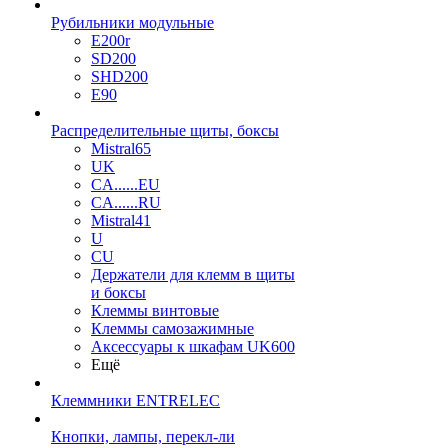
Рубильники модульные
E200r
SD200
SHD200
E90
Распределительные щиты, боксы
Mistral65
UK
CA......EU
CA......RU
Mistral41
U
CU
Держатели для клемм в щиты
и боксы
Клеммы винтовые
Клеммы самозажимные
Аксессуары к шкафам UK600
Ещё
Клеммники ENTRELEC
Кнопки, лампы, перекл-ли