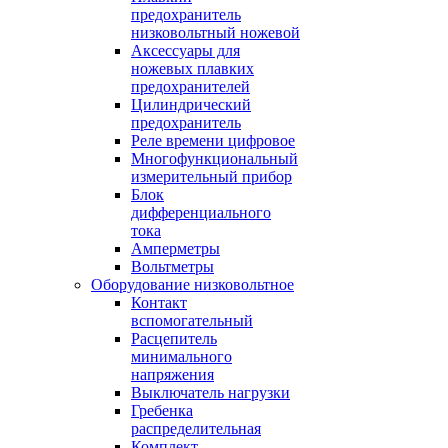
предохранитель
низковольтный ножевой
Аксессуары для
ножевых плавких
предохранителей
Цилиндрический
предохранитель
Реле времени цифровое
Многофункциональный
измерительный прибор
Блок
дифференциального
тока
Амперметры
Вольтметры
Оборудование низковольтное
Контакт
вспомогательный
Расцепитель
минимального
напряжения
Выключатель нагрузки
Гребенка
распределительная
Комплект