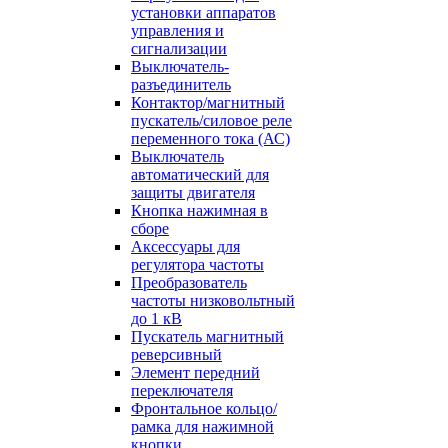
установки аппаратов
управления и
сигнализации
Выключатель-
разъединитель
Контактор/магнитный
пускатель/силовое реле
переменного тока (АС)
Выключатель
автоматический для
защиты двигателя
Кнопка нажимная в
сборе
Аксессуары для
регулятора частоты
Преобразователь
частоты низковольтный
до 1 кВ
Пускатель магнитный
реверсивный
Элемент передний
переключателя
Фронтальное кольцо/
рамка для нажимной
кнопки