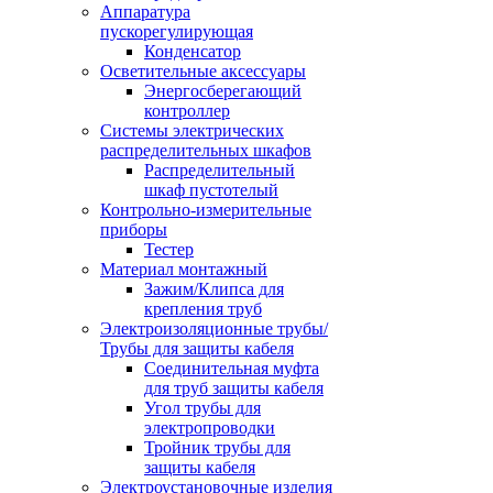
Аппаратура
пускорегулирующая
Конденсатор
Осветительные аксессуары
Энергосберегающий
контроллер
Системы электрических
распределительных шкафов
Распределительный
шкаф пустотелый
Контрольно-измерительные
приборы
Тестер
Материал монтажный
Зажим/Клипса для
крепления труб
Электроизоляционные трубы/
Трубы для защиты кабеля
Соединительная муфта
для труб защиты кабеля
Угол трубы для
электропроводки
Тройник трубы для
защиты кабеля
Электроустановочные изделия