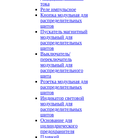
тока
Реле импульсное
Кнопка модульная для
распределительных
щитов
Пускатель магнитный
модульный для
распределительных
щитов
Выключатель/
переключатель
модульный для
распределительного
щита
Розетка модульная для
распределительных
щитов
Индикатор световой
модульный для
распределительных
щитов
Основание для
цилиндрического
предохранителя
Плавкий