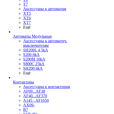
T7
Аксессуары к автоматам
XT5
XT6
XT7
Ещё
Автоматы Модульные
Аксессуары к автоматич.
выключателям
SH200L 4,5kA
S200 6kA
S200M 10kA
S800C 25kA
SH200 6kA
Ещё
Контакторы
Аксессуары к контакторам
AF09...AF38
AF40...AF370
A145 - AF1650
AX09-
B7