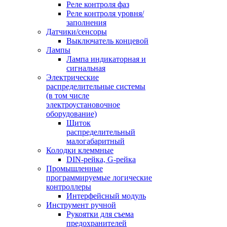
Реле контроля фаз
Реле контроля уровня/
заполнения
Датчики/сенсоры
Выключатель концевой
Лампы
Лампа индикаторная и
сигнальная
Электрические
распределительные системы
(в том числе
электроустановочное
оборудование)
Щиток
распределительный
малогабаритный
Колодки клеммные
DIN-рейка, G-рейка
Промышленные
программируемые логические
контроллеры
Интерфейсный модуль
Инструмент ручной
Рукоятки для съема
предохранителей