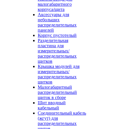
малогабаритного
корпуса/щита
Аксессуары для
небольших
распределительных
панелей
Корпус пустотелый
Разделительная
пластина для
измерительных/
распределительных
щитков
Крышка модулей для
измерительных/
распределительных
щитков
Малогабаритный
распределительный
щиток в сборе
Щит вводный
кабельный
Соединительный кабель
(жгут) для
распределительных
щитов