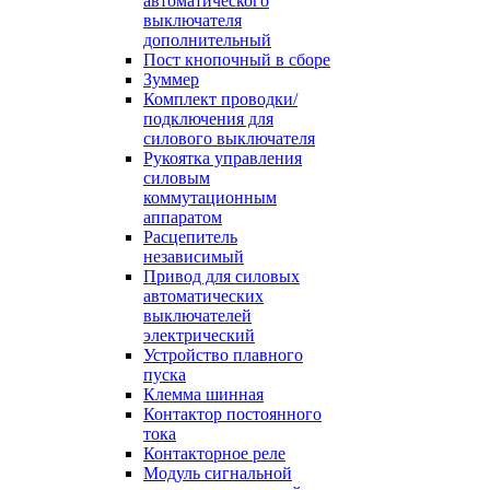
автоматического
выключателя
дополнительный
Пост кнопочный в сборе
Зуммер
Комплект проводки/
подключения для
силового выключателя
Рукоятка управления
силовым
коммутационным
аппаратом
Расцепитель
независимый
Привод для силовых
автоматических
выключателей
электрический
Устройство плавного
пуска
Клемма шинная
Контактор постоянного
тока
Контакторное реле
Модуль сигнальной