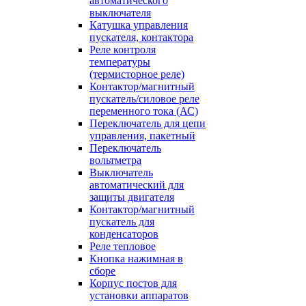
автоматического
выключателя
Катушка управления
пускателя, контактора
Реле контроля
температуры
(термисторное реле)
Контактор/магнитный
пускатель/силовое реле
переменного тока (АС)
Переключатель для цепи
управления, пакетный
Переключатель
вольтметра
Выключатель
автоматический для
защиты двигателя
Контактор/магнитный
пускатель для
конденсаторов
Реле тепловое
Кнопка нажимная в
сборе
Корпус постов для
установки аппаратов