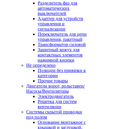
Разделитель фаз для
автоматических
выключателей
Адаптер для устройств
управления и
сигнализации
Переключатель для цепи
управления, пакетный
Трансформатор силовой
Защитный кожух для
контактных элементов
нажимной кнопки
Не определено
Позиции без привязки к
категории
Прочие товары
Двигатели ворот, рольставен/
Насосы/Вентиляторы
Электродвигатель
Решетка для систем
вентиляции
Системы скрытой проводки
под полом
Основание монтажное с
крышкой и заглушкой,