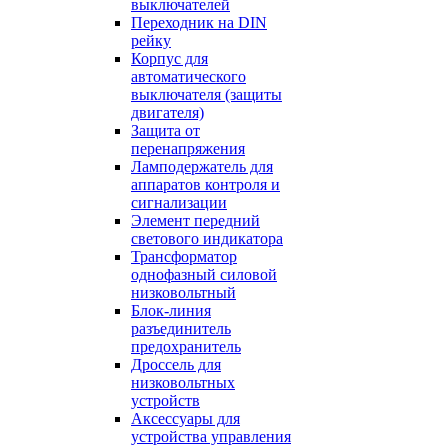
выключателей
Переходник на DIN
рейку
Корпус для
автоматического
выключателя (защиты
двигателя)
Защита от
перенапряжения
Ламподержатель для
аппаратов контроля и
сигнализации
Элемент передний
светового индикатора
Трансформатор
однофазный силовой
низковольтный
Блок-линия
разъединитель
предохранитель
Дроссель для
низковольтных
устройств
Аксессуары для
устройства управления