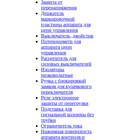
Защита от
перенапряжения
Держатель
маркировочной
пластины аппарата для
цепи управления
Выключатель, джойстик
Потенциометр для
аппарата цепи
управления
Расцепитель для
силовых выключателей
Изоляторы
низковольтные
Ручка с блокировкой
замком для кулачкового
переключателя
Реле электронное
защиты от перегрузки
Подставка для
сигнальной колонны без
трубки
Ограничитель тока
Нажимная поверхность
аппарата контроля и