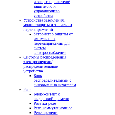
и защиты двигателя/
защитного и
управляющего
устройства
Устройства заземления,
молниезащиты и защиты от
перенапряжений
Устройство защиты от
импульсных
перенапряжений для
систем
электроснабжения
Системы распределения
электроэнергии/
распределительные
устройства
Блок
распределительный с
силовым выключателем
Реле
Блок-контакт с
выдержкой времени
Розетка-реле
Реле коммутационное
Реле времени