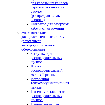
для кабельных каналов
скрытой установки в
стяжке
(распределительная
коробка)
Фиксатор для разгрузки
кабеля от натяжения
Электрические
распределительные системы
(в том числе
электроустановочное
оборудование)
Заглушка для
распределительных
щитков
Щиток
распределительный
малогабаритный
Встроенная
телекоммуникационная
панель
Панель монтажная для
распределительных
щитков
Панель ввода для