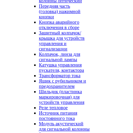
колонны оптический
Передняя часть
(головка) нажимной
кнопки
Кнопка аварийного
отключения в сборе
Защитный колпачок/
крышка для устройств
управления и
сигнализации
Колпачок, линза для
сигнальной лампы
Катушка управления
пускателя, контактора
Трансформатор тока
Ящик с рубильником и
предохранителем
Шильдик (пластинка
маркировочная) для
устройств управления
Реле тепловое
Источник питания
постоянного тока
Модуль акустический
для сигнальной колонны