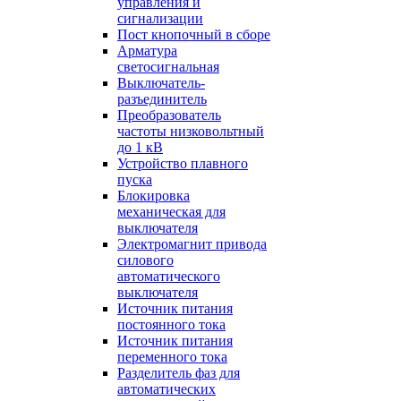
управления и
сигнализации
Пост кнопочный в сборе
Арматура
светосигнальная
Выключатель-
разъединитель
Преобразователь
частоты низковольтный
до 1 кВ
Устройство плавного
пуска
Блокировка
механическая для
выключателя
Электромагнит привода
силового
автоматического
выключателя
Источник питания
постоянного тока
Источник питания
переменного тока
Разделитель фаз для
автоматических