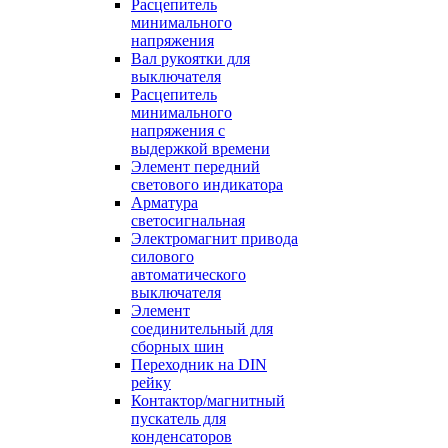
Расцепитель
минимального
напряжения
Вал рукоятки для
выключателя
Расцепитель
минимального
напряжения с
выдержкой времени
Элемент передний
светового индикатора
Арматура
светосигнальная
Электромагнит привода
силового
автоматического
выключателя
Элемент
соединительный для
сборных шин
Переходник на DIN
рейку
Контактор/магнитный
пускатель для
конденсаторов