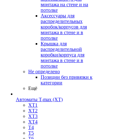
монтажа на стене и на
потолке
Аксессуары для
распределительных
коробок/корпусов для
монтажа в стене и в
потолке
Крышка для
распределительной
коробки/корпуса для
монтажа в стене и в
потолке
Не определено
Позиции без привязки к
категории
Ещё
Автоматы T-max (XT)
XT1
XT2
XT3
XT4
T4
T5
T6