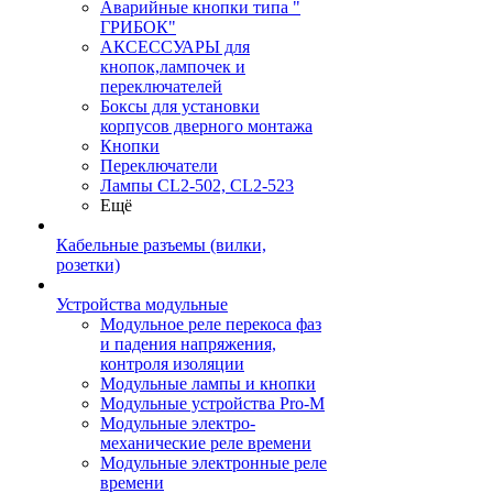
Аварийные кнопки типа "
ГРИБОК"
АКСЕССУАРЫ для
кнопок,лампочек и
переключателей
Боксы для установки
корпусов дверного монтажа
Кнопки
Переключатели
Лампы CL2-502, CL2-523
Ещё
Кабельные разъемы (вилки,
розетки)
Устройства модульные
Модульное реле перекоса фаз
и падения напряжения,
контроля изоляции
Модульные лампы и кнопки
Модульные устройства Pro-M
Модульные электро-
механические реле времени
Модульные электронные реле
времени