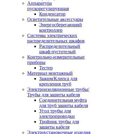
Аппаратура
пускорегулирующая
Конденсатор
Осветительные аксессуары
Энергосберегающий
контроллер
Системы электрических
распределительных шкафов
Распределительный
шкаф пустотелый
Контрольно-измерительные
приборы
Тестер
Материал монтажный
Зажим/Клипса для
крепления труб
Электроизоляционные трубы/
Трубы для защиты кабеля
Соединительная муфта
для труб защиты кабеля
Угол трубы для
электропроводки
Тройник трубы для
защиты кабеля
Электроустановочные изделия