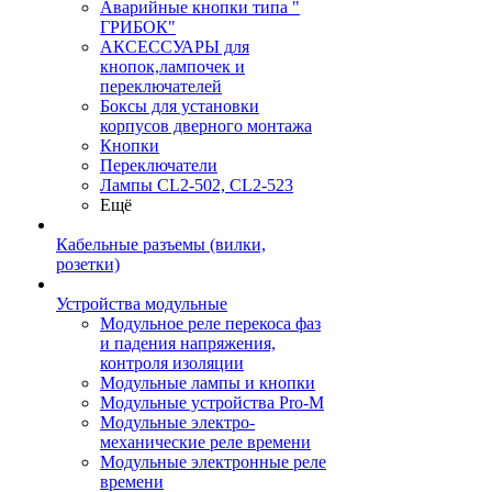
Аварийные кнопки типа "
ГРИБОК"
АКСЕССУАРЫ для
кнопок,лампочек и
переключателей
Боксы для установки
корпусов дверного монтажа
Кнопки
Переключатели
Лампы CL2-502, CL2-523
Ещё
Кабельные разъемы (вилки,
розетки)
Устройства модульные
Модульное реле перекоса фаз
и падения напряжения,
контроля изоляции
Модульные лампы и кнопки
Модульные устройства Pro-M
Модульные электро-
механические реле времени
Модульные электронные реле
времени