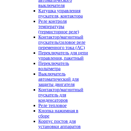
автоматического
выключателя
Катушка управления
пускателя, контактора
Реле контроля
температуры
(термисторное реле)
Контактор/магнитный
пускатель/силовое реле
переменного тока (АС)
Переключатель для цепи
управления, пакетный
Переключатель
вольтметра
Выключатель
автоматический для
защиты двигателя
Контактор/магнитный
пускатель для
конденсаторов
Реле тепловое
Кнопка нажимная в
сборе
Корпус постов для
установки аппаратов