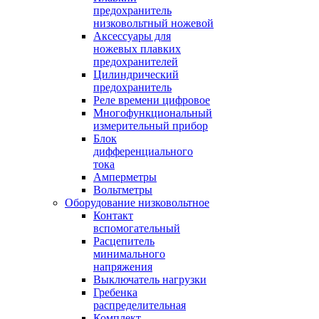
предохранитель
низковольтный ножевой
Аксессуары для
ножевых плавких
предохранителей
Цилиндрический
предохранитель
Реле времени цифровое
Многофункциональный
измерительный прибор
Блок
дифференциального
тока
Амперметры
Вольтметры
Оборудование низковольтное
Контакт
вспомогательный
Расцепитель
минимального
напряжения
Выключатель нагрузки
Гребенка
распределительная
Комплект