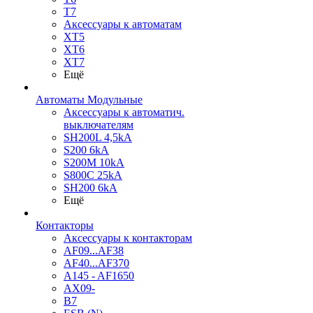
T7
Аксессуары к автоматам
XT5
XT6
XT7
Ещё
Автоматы Модульные
Аксессуары к автоматич.
выключателям
SH200L 4,5kA
S200 6kA
S200M 10kA
S800C 25kA
SH200 6kA
Ещё
Контакторы
Аксессуары к контакторам
AF09...AF38
AF40...AF370
A145 - AF1650
AX09-
B7