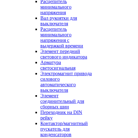
Расцепитель
минимального
напряжения
Вал рукоятки для
выключателя
Расцепитель
минимального
напряжения с
выдержкой времени
Элемент передний
светового индикатора
Арматура
светосигнальная
Электромагнит привода
силового
автоматического
выключателя
Элемент
соединительный для
сборных шин
Переходник на DIN
рейку
Контактор/магнитный
пускатель для
конденсаторов