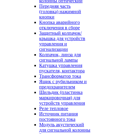
колонны оптический
Передняя часть
(головка) нажимной
кнопки
Кнопка аварийного
отключения в сборе
Защитный колпачок/
крышка для устройств
управления и
сигнализации
Колпачок, линза для
сигнальной лампы
Катушка управления
пускателя, контактора
Трансформатор тока
Ящик с рубильником и
предохранителем
Шильдик (пластинка
маркировочная) для
устройств управления
Реле тепловое
Источник питания
постоянного тока
Модуль акустический
для сигнальной колонны