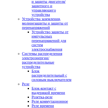
и защиты двигателя/
защитного и
управляющего
устройства
Устройства заземления,
молниезащиты и защиты от
перенапряжений
Устройство защиты от
импульсных
перенапряжений для
систем
электроснабжения
Системы распределения
электроэнергии/
распределительные
устройства
Блок
распределительный с
силовым выключателем
Реле
Блок-контакт с
выдержкой времени
Розетка-реле
Реле коммутационное
Реле времени