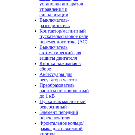
установки аппаратов
управления и
сигнализации
Выключатель-
разъединитель
Контактор/магнитный
пускатель/силовое реле
переменного тока (АС)
Выключатель
автоматический для
защиты двигателя
Кнопка нажимная в
сборе
Аксессуары для
регулятора частоты
Преобразователь
частоты низковольтный
до 1 кВ
Пускатель магнитный
реверсивный
Элемент передний
переключателя
Фронтальное кольцо/
рамка для нажимной
кнопки