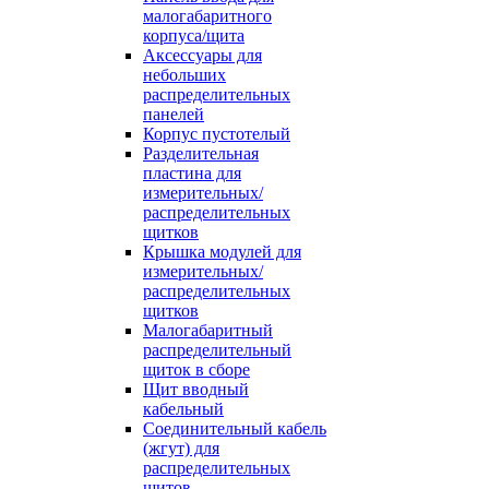
малогабаритного
корпуса/щита
Аксессуары для
небольших
распределительных
панелей
Корпус пустотелый
Разделительная
пластина для
измерительных/
распределительных
щитков
Крышка модулей для
измерительных/
распределительных
щитков
Малогабаритный
распределительный
щиток в сборе
Щит вводный
кабельный
Соединительный кабель
(жгут) для
распределительных
щитов