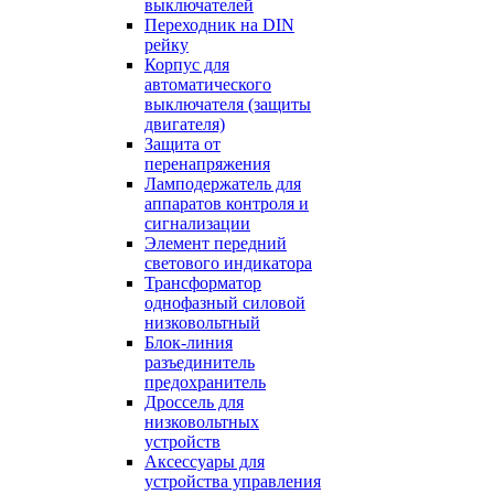
выключателей
Переходник на DIN
рейку
Корпус для
автоматического
выключателя (защиты
двигателя)
Защита от
перенапряжения
Ламподержатель для
аппаратов контроля и
сигнализации
Элемент передний
светового индикатора
Трансформатор
однофазный силовой
низковольтный
Блок-линия
разъединитель
предохранитель
Дроссель для
низковольтных
устройств
Аксессуары для
устройства управления