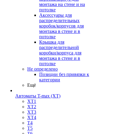
монтажа на стене и на
потолке
Аксессуары для
распределительных
коробок/корпусов для
монтажа в стене и в
потолке
Крышка для
распределительной
коробки/корпуса для
монтажа в стене и в
потолке
Не определено
Позиции без привязки к
категории
Ещё
Автоматы T-max (XT)
XT1
XT2
XT3
XT4
T4
T5
T6