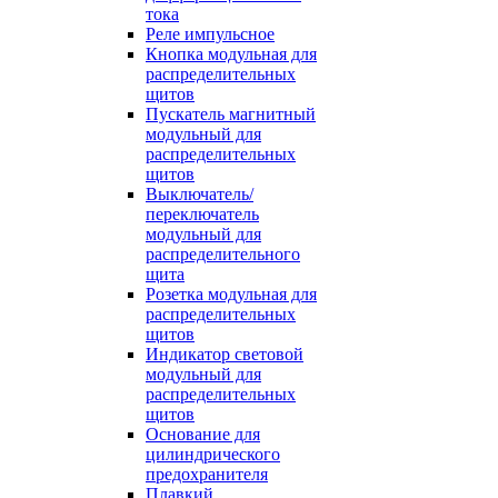
тока
Реле импульсное
Кнопка модульная для
распределительных
щитов
Пускатель магнитный
модульный для
распределительных
щитов
Выключатель/
переключатель
модульный для
распределительного
щита
Розетка модульная для
распределительных
щитов
Индикатор световой
модульный для
распределительных
щитов
Основание для
цилиндрического
предохранителя
Плавкий