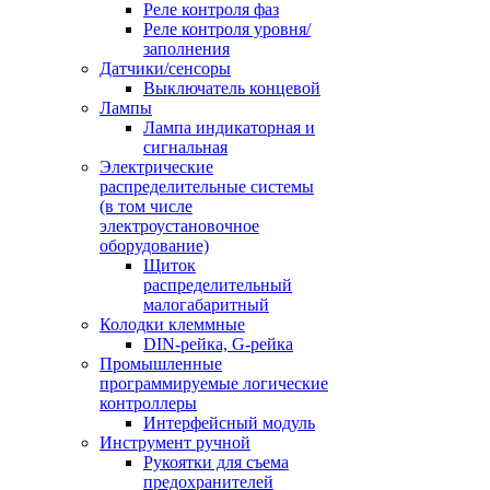
Реле контроля фаз
Реле контроля уровня/
заполнения
Датчики/сенсоры
Выключатель концевой
Лампы
Лампа индикаторная и
сигнальная
Электрические
распределительные системы
(в том числе
электроустановочное
оборудование)
Щиток
распределительный
малогабаритный
Колодки клеммные
DIN-рейка, G-рейка
Промышленные
программируемые логические
контроллеры
Интерфейсный модуль
Инструмент ручной
Рукоятки для съема
предохранителей