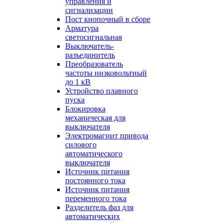
управления и
сигнализации
Пост кнопочный в сборе
Арматура
светосигнальная
Выключатель-
разъединитель
Преобразователь
частоты низковольтный
до 1 кВ
Устройство плавного
пуска
Блокировка
механическая для
выключателя
Электромагнит привода
силового
автоматического
выключателя
Источник питания
постоянного тока
Источник питания
переменного тока
Разделитель фаз для
автоматических