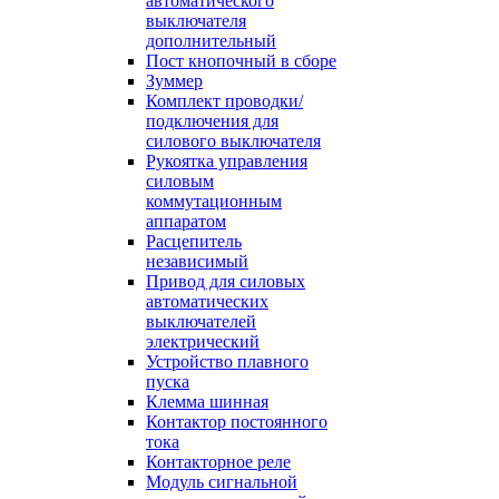
автоматического
выключателя
дополнительный
Пост кнопочный в сборе
Зуммер
Комплект проводки/
подключения для
силового выключателя
Рукоятка управления
силовым
коммутационным
аппаратом
Расцепитель
независимый
Привод для силовых
автоматических
выключателей
электрический
Устройство плавного
пуска
Клемма шинная
Контактор постоянного
тока
Контакторное реле
Модуль сигнальной