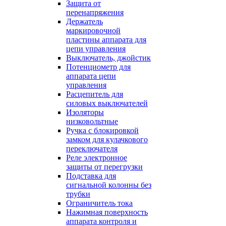
Защита от
перенапряжения
Держатель
маркировочной
пластины аппарата для
цепи управления
Выключатель, джойстик
Потенциометр для
аппарата цепи
управления
Расцепитель для
силовых выключателей
Изоляторы
низковольтные
Ручка с блокировкой
замком для кулачкового
переключателя
Реле электронное
защиты от перегрузки
Подставка для
сигнальной колонны без
трубки
Ограничитель тока
Нажимная поверхность
аппарата контроля и