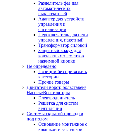
Разделитель фаз для
автоматических
выключателей
Адаптер для устройств
управления и
сигнализации
Переключатель для цепи
управления, пакетный
Трансформатор силовой
Защитный кожух для
контактных элементов
нажимной кнопки
Не определено
Позиции без привязки к
категории
Прочие товары
Двигатели ворот, рольставен/
Насосы/Вентиляторы
Электродвигатель
Решетка для систем
вентиляции
Системы скрытой проводки
под полом
Основание монтажное с
крышкой и заглушкой,