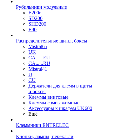
Рубильники модульные
E200r
SD200
SHD200
E90
Распределительные щиты, боксы
Mistral65
UK
CA......EU
CA......RU
Mistral41
U
CU
Держатели для клемм в щиты
и боксы
Клеммы винтовые
Клеммы самозажимные
Аксессуары к шкафам UK600
Ещё
Клеммники ENTRELEC
Кнопки, лампы, перекл-ли