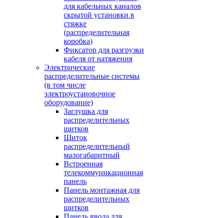
для кабельных каналов
скрытой установки в
стяжке
(распределительная
коробка)
Фиксатор для разгрузки
кабеля от натяжения
Электрические
распределительные системы
(в том числе
электроустановочное
оборудование)
Заглушка для
распределительных
щитков
Щиток
распределительный
малогабаритный
Встроенная
телекоммуникационная
панель
Панель монтажная для
распределительных
щитков
Панель ввода для