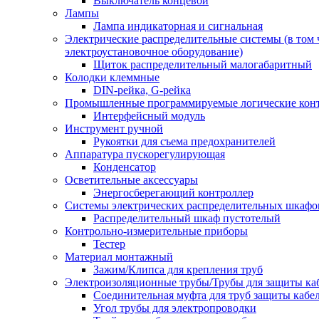
Выключатель концевой
Лампы
Лампа индикаторная и сигнальная
Электрические распределительные системы (в том 
электроустановочное оборудование)
Щиток распределительный малогабаритный
Колодки клеммные
DIN-рейка, G-рейка
Промышленные программируемые логические кон
Интерфейсный модуль
Инструмент ручной
Рукоятки для съема предохранителей
Аппаратура пускорегулирующая
Конденсатор
Осветительные аксессуары
Энергосберегающий контроллер
Системы электрических распределительных шкафо
Распределительный шкаф пустотелый
Контрольно-измерительные приборы
Тестер
Материал монтажный
Зажим/Клипса для крепления труб
Электроизоляционные трубы/Трубы для защиты ка
Соединительная муфта для труб защиты кабе
Угол трубы для электропроводки