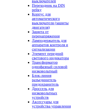
выключателей
Переходник на DIN
рейку
Корпус для
автоматического
выключателя (защиты
двигателя)
Защита от
перенапряжения
Ламподержатель для
аппаратов контроля и
сигнализации
Элемент передний
светового индикатора
Трансформатор
однофазный силовой
низковольтный
Блок-линия
разъединитель
предохранитель
Дроссель для
низковольтных
устройств
Аксессуары для
устройства управления