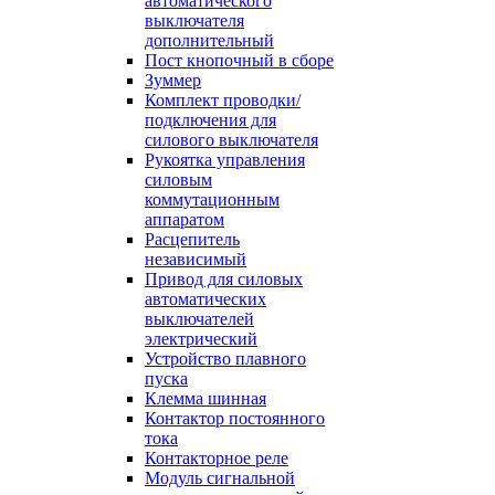
автоматического
выключателя
дополнительный
Пост кнопочный в сборе
Зуммер
Комплект проводки/
подключения для
силового выключателя
Рукоятка управления
силовым
коммутационным
аппаратом
Расцепитель
независимый
Привод для силовых
автоматических
выключателей
электрический
Устройство плавного
пуска
Клемма шинная
Контактор постоянного
тока
Контакторное реле
Модуль сигнальной