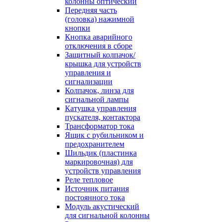
колонны оптический
Передняя часть
(головка) нажимной
кнопки
Кнопка аварийного
отключения в сборе
Защитный колпачок/
крышка для устройств
управления и
сигнализации
Колпачок, линза для
сигнальной лампы
Катушка управления
пускателя, контактора
Трансформатор тока
Ящик с рубильником и
предохранителем
Шильдик (пластинка
маркировочная) для
устройств управления
Реле тепловое
Источник питания
постоянного тока
Модуль акустический
для сигнальной колонны