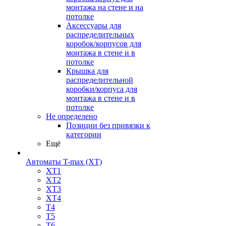
монтажа на стене и на
потолке
Аксессуары для
распределительных
коробок/корпусов для
монтажа в стене и в
потолке
Крышка для
распределительной
коробки/корпуса для
монтажа в стене и в
потолке
Не определено
Позиции без привязки к
категории
Ещё
Автоматы T-max (XT)
XT1
XT2
XT3
XT4
T4
T5
T6