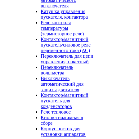
автоматического
выключателя
Катушка управления
пускателя, контактора
Реле контроля
температуры
(термисторное реле)
Контактор/магнитный
пускатель/силовое реле
переменного тока (АС)
Переключатель для цепи
управления, пакетный
Переключатель
вольтметра
Выключатель
автоматический для
защиты двигателя
Контактор/магнитный
пускатель для
конденсаторов
Реле тепловое
Кнопка нажимная в
сборе
Корпус постов для
установки аппаратов