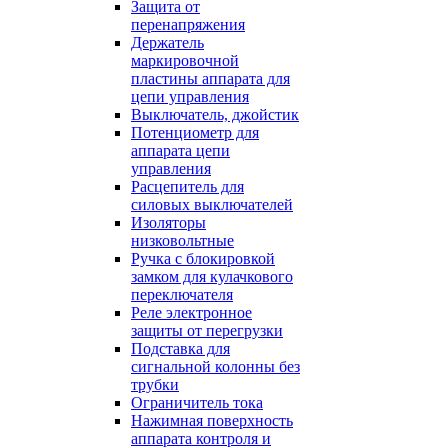
Защита от
перенапряжения
Держатель
маркировочной
пластины аппарата для
цепи управления
Выключатель, джойстик
Потенциометр для
аппарата цепи
управления
Расцепитель для
силовых выключателей
Изоляторы
низковольтные
Ручка с блокировкой
замком для кулачкового
переключателя
Реле электронное
защиты от перегрузки
Подставка для
сигнальной колонны без
трубки
Ограничитель тока
Нажимная поверхность
аппарата контроля и