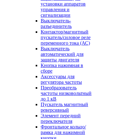
установки аппаратов
управления и
сигнализации
Выключатель-
разъединитель
Контактор/магнитный
пускатель/силовое реле
переменного тока (АС)
Выключатель
автоматический для
защиты двигателя
Кнопка нажимная в
сборе
Аксессуары для
регулятора частоты
Преобразователь
частоты низковольтный
до 1 кВ
Пускатель магнитный
реверсивный
Элемент передний
переключателя
Фронтальное кольцо/
рамка для нажимной
кнопки