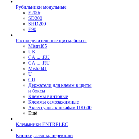
Рубильники модульные
E200r
SD200
SHD200
E90
Распределительные щиты, боксы
Mistral65
UK
CA......EU
CA......RU
Mistral41
U
CU
Держатели для клемм в щиты
и боксы
Клеммы винтовые
Клеммы самозажимные
Аксессуары к шкафам UK600
Ещё
Клеммники ENTRELEC
Кнопки, лампы, перекл-ли