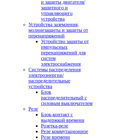
и защиты двигателя/
защитного и
управляющего
устройства
Устройства заземления,
молниезащиты и защиты от
перенапряжений
Устройство защиты от
импульсных
перенапряжений для
систем
электроснабжения
Системы распределения
электроэнергии/
распределительные
устройства
Блок
распределительный с
силовым выключателем
Реле
Блок-контакт с
выдержкой времени
Розетка-реле
Реле коммутационное
Реле времени