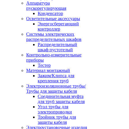
Аппаратура
пускорегулирующая
Конденсатор
Осветительные аксессуары
Энергосберегающий
контроллер
Системы электрических
распределительных шкафов
Распределительный
шкаф пустотелый
Контрольно-измерительные
приборы
Тестер
Материал монтажный
Зажим/Клипса для
крепления труб
Электроизоляционные трубы/
Трубы для защиты кабеля
Соединительная муфта
для труб защиты кабеля
Угол трубы для
электропроводки
Тройник трубы для
защиты кабеля
Электроустановочные изделия