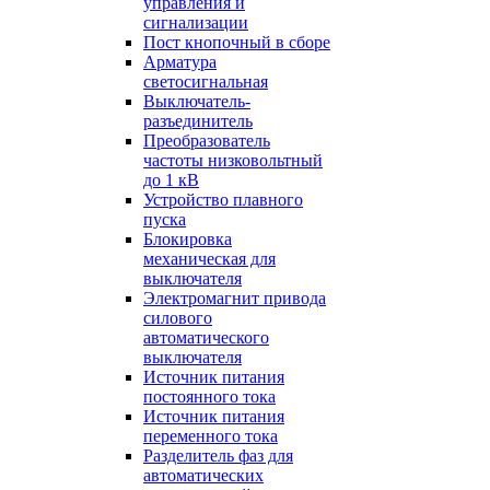
управления и
сигнализации
Пост кнопочный в сборе
Арматура
светосигнальная
Выключатель-
разъединитель
Преобразователь
частоты низковольтный
до 1 кВ
Устройство плавного
пуска
Блокировка
механическая для
выключателя
Электромагнит привода
силового
автоматического
выключателя
Источник питания
постоянного тока
Источник питания
переменного тока
Разделитель фаз для
автоматических