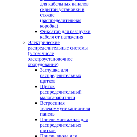
для кабельных каналов
скрытой установки в
стяжке
(распределительная
коробка)
Фиксатор для разгрузки
кабеля от натяжения
Электрические
распределительные системы
(в том числе
электроустановочное
оборудование)
Заглушка для
распределительных
щитков
Щиток
распределительный
малогабаритный
Встроенная
телекоммуникационная
панель
Панель монтажная для
распределительных
щитков
Панель ввода для