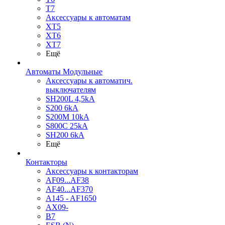
T7
Аксессуары к автоматам
XT5
XT6
XT7
Ещё
Автоматы Модульные
Аксессуары к автоматич.
выключателям
SH200L 4,5kA
S200 6kA
S200M 10kA
S800C 25kA
SH200 6kA
Ещё
Контакторы
Аксессуары к контакторам
AF09...AF38
AF40...AF370
A145 - AF1650
AX09-
B7