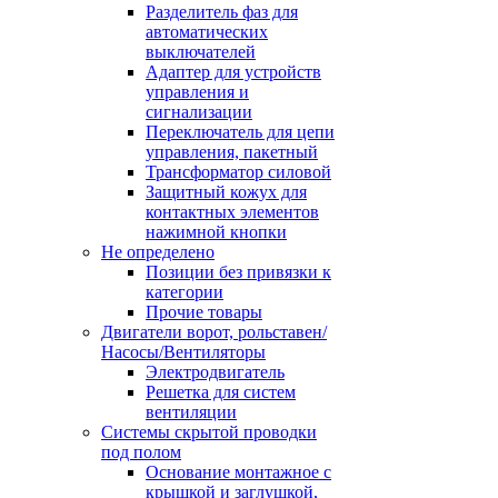
Разделитель фаз для
автоматических
выключателей
Адаптер для устройств
управления и
сигнализации
Переключатель для цепи
управления, пакетный
Трансформатор силовой
Защитный кожух для
контактных элементов
нажимной кнопки
Не определено
Позиции без привязки к
категории
Прочие товары
Двигатели ворот, рольставен/
Насосы/Вентиляторы
Электродвигатель
Решетка для систем
вентиляции
Системы скрытой проводки
под полом
Основание монтажное с
крышкой и заглушкой,