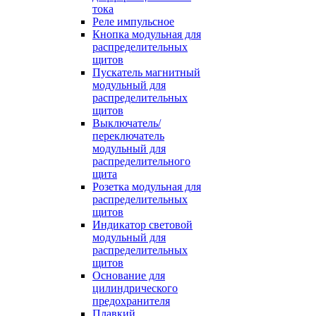
тока
Реле импульсное
Кнопка модульная для
распределительных
щитов
Пускатель магнитный
модульный для
распределительных
щитов
Выключатель/
переключатель
модульный для
распределительного
щита
Розетка модульная для
распределительных
щитов
Индикатор световой
модульный для
распределительных
щитов
Основание для
цилиндрического
предохранителя
Плавкий