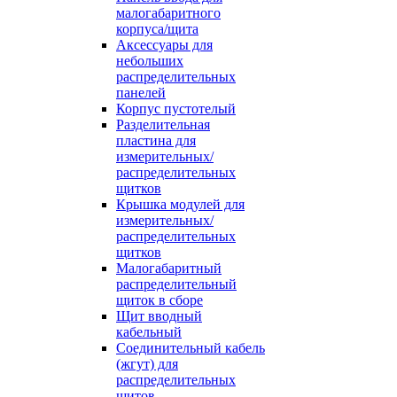
малогабаритного
корпуса/щита
Аксессуары для
небольших
распределительных
панелей
Корпус пустотелый
Разделительная
пластина для
измерительных/
распределительных
щитков
Крышка модулей для
измерительных/
распределительных
щитков
Малогабаритный
распределительный
щиток в сборе
Щит вводный
кабельный
Соединительный кабель
(жгут) для
распределительных
щитов