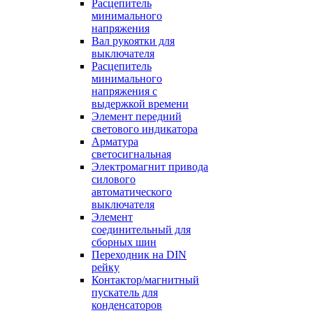
Расцепитель
минимального
напряжения
Вал рукоятки для
выключателя
Расцепитель
минимального
напряжения с
выдержкой времени
Элемент передний
светового индикатора
Арматура
светосигнальная
Электромагнит привода
силового
автоматического
выключателя
Элемент
соединительный для
сборных шин
Переходник на DIN
рейку
Контактор/магнитный
пускатель для
конденсаторов