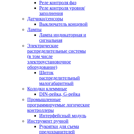
Реле контроля фаз
Реле контроля уровня/
заполнения
Датчики/сенсоры
Выключатель концевой
Лампы
Лампа индикаторная и
сигнальная
Электрические
распределительные системы
(в том числе
электроустановочное
оборудование)
Щиток
распределительный
малогабаритный
Колодки клеммные
DIN-рейка, G-рейка
Промышленные
программируемые логические
контроллеры
Интерфейсный модуль
Инструмент ручной
Рукоятки для съема
предохранителей