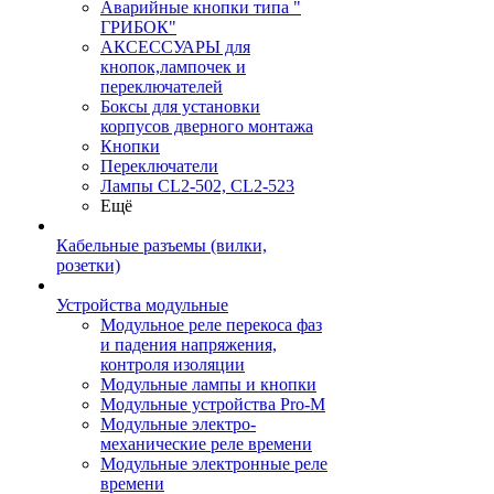
Аварийные кнопки типа "
ГРИБОК"
АКСЕССУАРЫ для
кнопок,лампочек и
переключателей
Боксы для установки
корпусов дверного монтажа
Кнопки
Переключатели
Лампы CL2-502, CL2-523
Ещё
Кабельные разъемы (вилки,
розетки)
Устройства модульные
Модульное реле перекоса фаз
и падения напряжения,
контроля изоляции
Модульные лампы и кнопки
Модульные устройства Pro-M
Модульные электро-
механические реле времени
Модульные электронные реле
времени