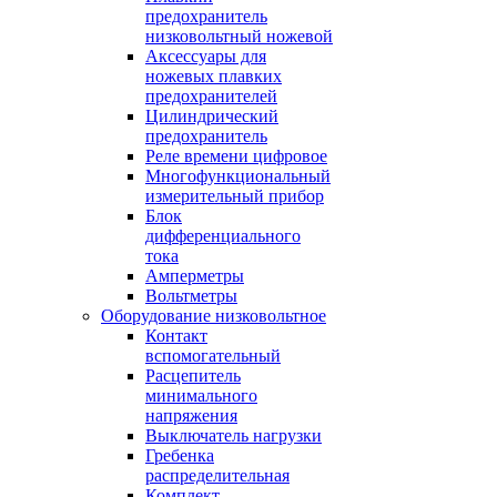
предохранитель
низковольтный ножевой
Аксессуары для
ножевых плавких
предохранителей
Цилиндрический
предохранитель
Реле времени цифровое
Многофункциональный
измерительный прибор
Блок
дифференциального
тока
Амперметры
Вольтметры
Оборудование низковольтное
Контакт
вспомогательный
Расцепитель
минимального
напряжения
Выключатель нагрузки
Гребенка
распределительная
Комплект