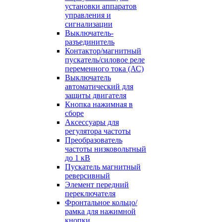
установки аппаратов
управления и
сигнализации
Выключатель-
разъединитель
Контактор/магнитный
пускатель/силовое реле
переменного тока (АС)
Выключатель
автоматический для
защиты двигателя
Кнопка нажимная в
сборе
Аксессуары для
регулятора частоты
Преобразователь
частоты низковольтный
до 1 кВ
Пускатель магнитный
реверсивный
Элемент передний
переключателя
Фронтальное кольцо/
рамка для нажимной
кнопки