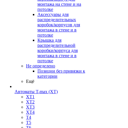
монтажа на стене и на
потолке
Аксессуары для
распределительных
коробок/корпусов для
монтажа в стене и в
потолке
Крышка для
распределительной
коробки/корпуса для
монтажа в стене и в
потолке
Не определено
Позиции без привязки к
категории
Ещё
Автоматы T-max (XT)
XT1
XT2
XT3
XT4
T4
T5
T6