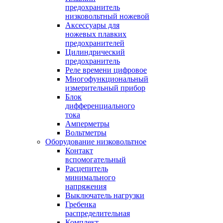
предохранитель
низковольтный ножевой
Аксессуары для
ножевых плавких
предохранителей
Цилиндрический
предохранитель
Реле времени цифровое
Многофункциональный
измерительный прибор
Блок
дифференциального
тока
Амперметры
Вольтметры
Оборудование низковольтное
Контакт
вспомогательный
Расцепитель
минимального
напряжения
Выключатель нагрузки
Гребенка
распределительная
Комплект