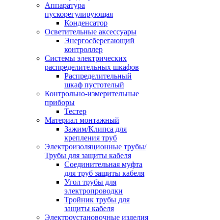
Аппаратура
пускорегулирующая
Конденсатор
Осветительные аксессуары
Энергосберегающий
контроллер
Системы электрических
распределительных шкафов
Распределительный
шкаф пустотелый
Контрольно-измерительные
приборы
Тестер
Материал монтажный
Зажим/Клипса для
крепления труб
Электроизоляционные трубы/
Трубы для защиты кабеля
Соединительная муфта
для труб защиты кабеля
Угол трубы для
электропроводки
Тройник трубы для
защиты кабеля
Электроустановочные изделия