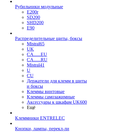
Рубильники модульные
E200r
SD200
SHD200
E90
Распределительные щиты, боксы
Mistral65
UK
CA......EU
CA......RU
Mistral41
U
CU
Держатели для клемм в щиты
и боксы
Клеммы винтовые
Клеммы самозажимные
Аксессуары к шкафам UK600
Ещё
Клеммники ENTRELEC
Кнопки, лампы, перекл-ли