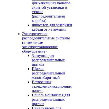
для кабельных каналов
скрытой установки в
стяжке
(распределительная
коробка)
Фиксатор для разгрузки
кабеля от натяжения
Электрические
распределительные системы
(в том числе
электроустановочное
оборудование)
Заглушка для
распределительных
щитков
Щиток
распределительный
малогабаритный
Встроенная
телекоммуникационная
панель
Панель монтажная для
распределительных
щитков
Панель ввода для