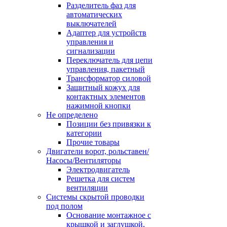
Разделитель фаз для
автоматических
выключателей
Адаптер для устройств
управления и
сигнализации
Переключатель для цепи
управления, пакетный
Трансформатор силовой
Защитный кожух для
контактных элементов
нажимной кнопки
Не определено
Позиции без привязки к
категории
Прочие товары
Двигатели ворот, рольставен/
Насосы/Вентиляторы
Электродвигатель
Решетка для систем
вентиляции
Системы скрытой проводки
под полом
Основание монтажное с
крышкой и заглушкой,