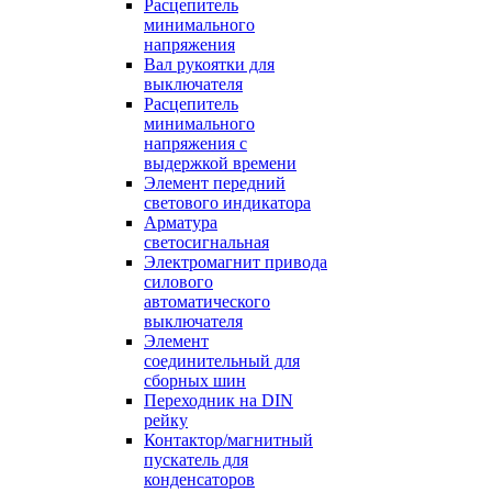
Расцепитель
минимального
напряжения
Вал рукоятки для
выключателя
Расцепитель
минимального
напряжения с
выдержкой времени
Элемент передний
светового индикатора
Арматура
светосигнальная
Электромагнит привода
силового
автоматического
выключателя
Элемент
соединительный для
сборных шин
Переходник на DIN
рейку
Контактор/магнитный
пускатель для
конденсаторов