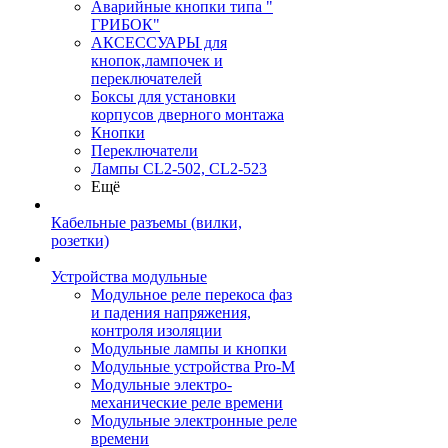
Аварийные кнопки типа "
ГРИБОК"
АКСЕССУАРЫ для
кнопок,лампочек и
переключателей
Боксы для установки
корпусов дверного монтажа
Кнопки
Переключатели
Лампы CL2-502, CL2-523
Ещё
Кабельные разъемы (вилки,
розетки)
Устройства модульные
Модульное реле перекоса фаз
и падения напряжения,
контроля изоляции
Модульные лампы и кнопки
Модульные устройства Pro-M
Модульные электро-
механические реле времени
Модульные электронные реле
времени