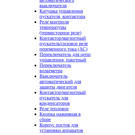
автоматического
выключателя
Катушка управления
пускателя, контактора
Реле контроля
температуры
(термисторное реле)
Контактор/магнитный
пускатель/силовое реле
переменного тока (АС)
Переключатель для цепи
управления, пакетный
Переключатель
вольтметра
Выключатель
автоматический для
защиты двигателя
Контактор/магнитный
пускатель для
конденсаторов
Реле тепловое
Кнопка нажимная в
сборе
Корпус постов для
установки аппаратов