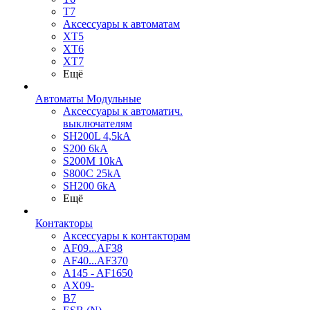
T7
Аксессуары к автоматам
XT5
XT6
XT7
Ещё
Автоматы Модульные
Аксессуары к автоматич.
выключателям
SH200L 4,5kA
S200 6kA
S200M 10kA
S800C 25kA
SH200 6kA
Ещё
Контакторы
Аксессуары к контакторам
AF09...AF38
AF40...AF370
A145 - AF1650
AX09-
B7