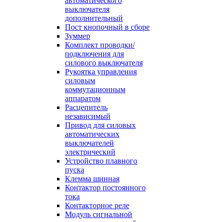
автоматического
выключателя
дополнительный
Пост кнопочный в сборе
Зуммер
Комплект проводки/
подключения для
силового выключателя
Рукоятка управления
силовым
коммутационным
аппаратом
Расцепитель
независимый
Привод для силовых
автоматических
выключателей
электрический
Устройство плавного
пуска
Клемма шинная
Контактор постоянного
тока
Контакторное реле
Модуль сигнальной