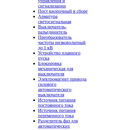
управления и
сигнализации
Пост кнопочный в сборе
Арматура
светосигнальная
Выключатель-
разъединитель
Преобразователь
частоты низковольтный
до 1 кВ
Устройство плавного
пуска
Блокировка
механическая для
выключателя
Электромагнит привода
силового
автоматического
выключателя
Источник питания
постоянного тока
Источник питания
переменного тока
Разделитель фаз для
автоматических