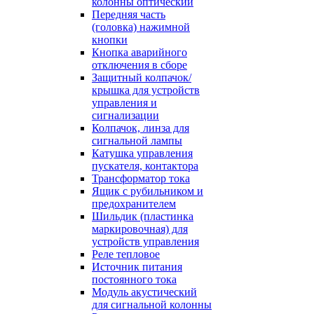
колонны оптический
Передняя часть
(головка) нажимной
кнопки
Кнопка аварийного
отключения в сборе
Защитный колпачок/
крышка для устройств
управления и
сигнализации
Колпачок, линза для
сигнальной лампы
Катушка управления
пускателя, контактора
Трансформатор тока
Ящик с рубильником и
предохранителем
Шильдик (пластинка
маркировочная) для
устройств управления
Реле тепловое
Источник питания
постоянного тока
Модуль акустический
для сигнальной колонны