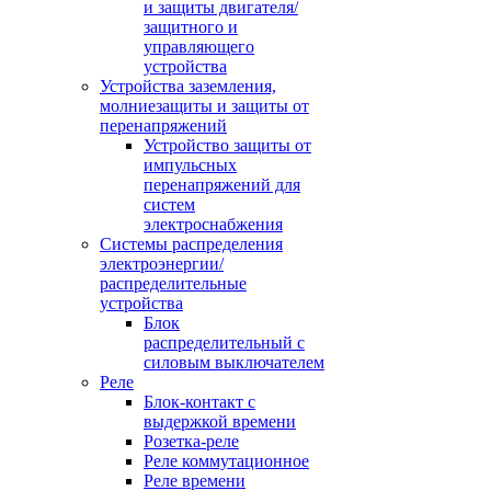
и защиты двигателя/
защитного и
управляющего
устройства
Устройства заземления,
молниезащиты и защиты от
перенапряжений
Устройство защиты от
импульсных
перенапряжений для
систем
электроснабжения
Системы распределения
электроэнергии/
распределительные
устройства
Блок
распределительный с
силовым выключателем
Реле
Блок-контакт с
выдержкой времени
Розетка-реле
Реле коммутационное
Реле времени