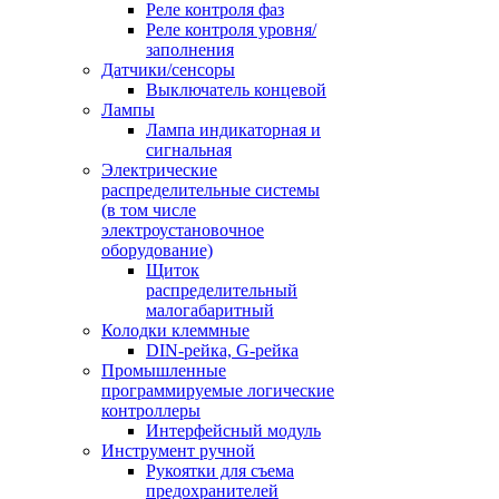
Реле контроля фаз
Реле контроля уровня/
заполнения
Датчики/сенсоры
Выключатель концевой
Лампы
Лампа индикаторная и
сигнальная
Электрические
распределительные системы
(в том числе
электроустановочное
оборудование)
Щиток
распределительный
малогабаритный
Колодки клеммные
DIN-рейка, G-рейка
Промышленные
программируемые логические
контроллеры
Интерфейсный модуль
Инструмент ручной
Рукоятки для съема
предохранителей