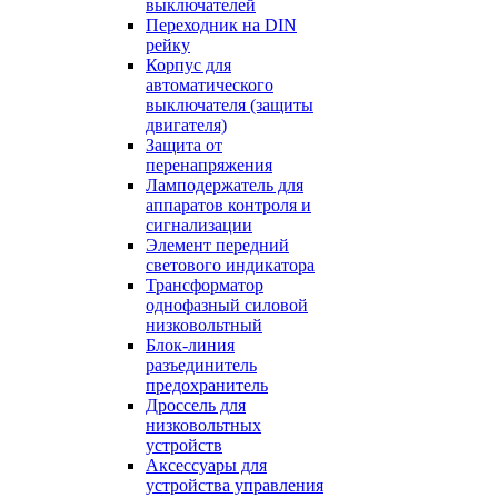
выключателей
Переходник на DIN
рейку
Корпус для
автоматического
выключателя (защиты
двигателя)
Защита от
перенапряжения
Ламподержатель для
аппаратов контроля и
сигнализации
Элемент передний
светового индикатора
Трансформатор
однофазный силовой
низковольтный
Блок-линия
разъединитель
предохранитель
Дроссель для
низковольтных
устройств
Аксессуары для
устройства управления