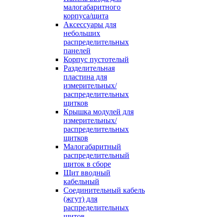
малогабаритного
корпуса/щита
Аксессуары для
небольших
распределительных
панелей
Корпус пустотелый
Разделительная
пластина для
измерительных/
распределительных
щитков
Крышка модулей для
измерительных/
распределительных
щитков
Малогабаритный
распределительный
щиток в сборе
Щит вводный
кабельный
Соединительный кабель
(жгут) для
распределительных
щитов