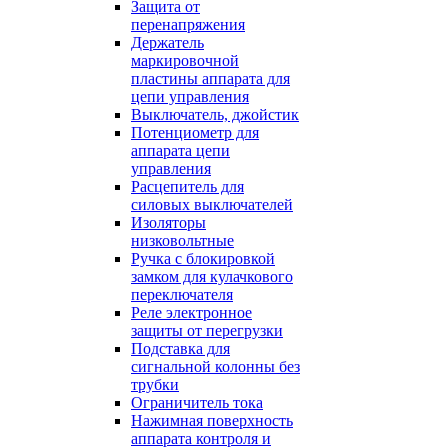
Защита от
перенапряжения
Держатель
маркировочной
пластины аппарата для
цепи управления
Выключатель, джойстик
Потенциометр для
аппарата цепи
управления
Расцепитель для
силовых выключателей
Изоляторы
низковольтные
Ручка с блокировкой
замком для кулачкового
переключателя
Реле электронное
защиты от перегрузки
Подставка для
сигнальной колонны без
трубки
Ограничитель тока
Нажимная поверхность
аппарата контроля и