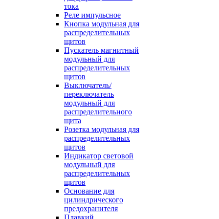
тока
Реле импульсное
Кнопка модульная для
распределительных
щитов
Пускатель магнитный
модульный для
распределительных
щитов
Выключатель/
переключатель
модульный для
распределительного
щита
Розетка модульная для
распределительных
щитов
Индикатор световой
модульный для
распределительных
щитов
Основание для
цилиндрического
предохранителя
Плавкий