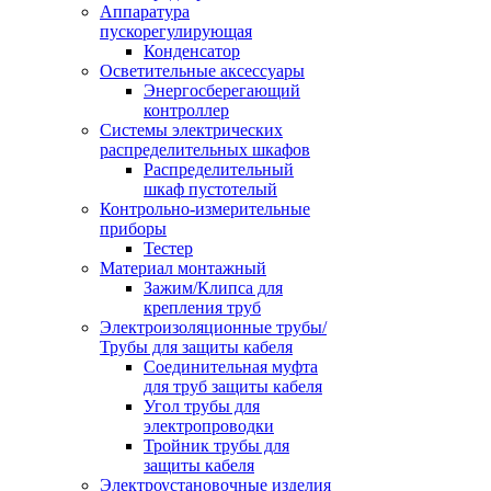
Аппаратура
пускорегулирующая
Конденсатор
Осветительные аксессуары
Энергосберегающий
контроллер
Системы электрических
распределительных шкафов
Распределительный
шкаф пустотелый
Контрольно-измерительные
приборы
Тестер
Материал монтажный
Зажим/Клипса для
крепления труб
Электроизоляционные трубы/
Трубы для защиты кабеля
Соединительная муфта
для труб защиты кабеля
Угол трубы для
электропроводки
Тройник трубы для
защиты кабеля
Электроустановочные изделия