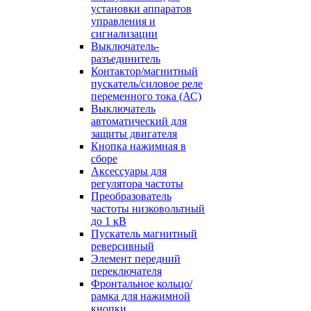
установки аппаратов
управления и
сигнализации
Выключатель-
разъединитель
Контактор/магнитный
пускатель/силовое реле
переменного тока (АС)
Выключатель
автоматический для
защиты двигателя
Кнопка нажимная в
сборе
Аксессуары для
регулятора частоты
Преобразователь
частоты низковольтный
до 1 кВ
Пускатель магнитный
реверсивный
Элемент передний
переключателя
Фронтальное кольцо/
рамка для нажимной
кнопки