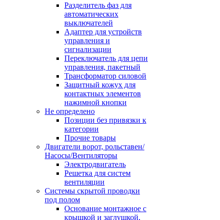
Разделитель фаз для
автоматических
выключателей
Адаптер для устройств
управления и
сигнализации
Переключатель для цепи
управления, пакетный
Трансформатор силовой
Защитный кожух для
контактных элементов
нажимной кнопки
Не определено
Позиции без привязки к
категории
Прочие товары
Двигатели ворот, рольставен/
Насосы/Вентиляторы
Электродвигатель
Решетка для систем
вентиляции
Системы скрытой проводки
под полом
Основание монтажное с
крышкой и заглушкой,