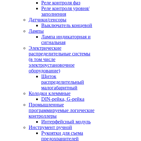
Реле контроля фаз
Реле контроля уровня/
заполнения
Датчики/сенсоры
Выключатель концевой
Лампы
Лампа индикаторная и
сигнальная
Электрические
распределительные системы
(в том числе
электроустановочное
оборудование)
Щиток
распределительный
малогабаритный
Колодки клеммные
DIN-рейка, G-рейка
Промышленные
программируемые логические
контроллеры
Интерфейсный модуль
Инструмент ручной
Рукоятки для съема
предохранителей