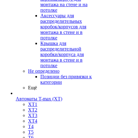
монтажа на стене и на
потолке
Аксессуары для
распределительных
коробок/корпусов для
монтажа в стене и в
потолке
Крышка для
распределительной
коробки/корпуса для
монтажа в стене и в
потолке
Не определено
Позиции без привязки к
категории
Ещё
Автоматы T-max (XT)
XT1
XT2
XT3
XT4
T4
T5
T6