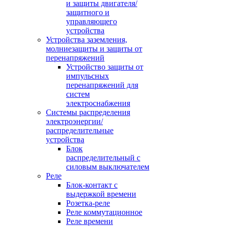
и защиты двигателя/
защитного и
управляющего
устройства
Устройства заземления,
молниезащиты и защиты от
перенапряжений
Устройство защиты от
импульсных
перенапряжений для
систем
электроснабжения
Системы распределения
электроэнергии/
распределительные
устройства
Блок
распределительный с
силовым выключателем
Реле
Блок-контакт с
выдержкой времени
Розетка-реле
Реле коммутационное
Реле времени