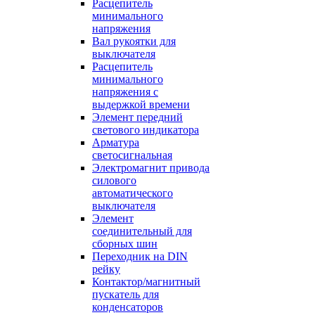
Расцепитель
минимального
напряжения
Вал рукоятки для
выключателя
Расцепитель
минимального
напряжения с
выдержкой времени
Элемент передний
светового индикатора
Арматура
светосигнальная
Электромагнит привода
силового
автоматического
выключателя
Элемент
соединительный для
сборных шин
Переходник на DIN
рейку
Контактор/магнитный
пускатель для
конденсаторов