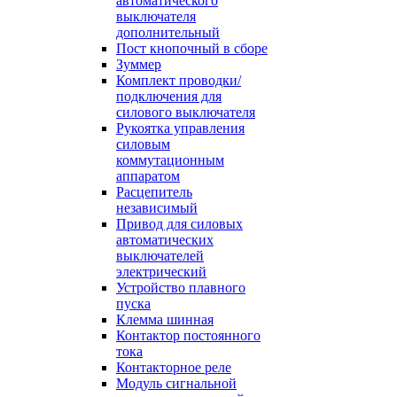
автоматического
выключателя
дополнительный
Пост кнопочный в сборе
Зуммер
Комплект проводки/
подключения для
силового выключателя
Рукоятка управления
силовым
коммутационным
аппаратом
Расцепитель
независимый
Привод для силовых
автоматических
выключателей
электрический
Устройство плавного
пуска
Клемма шинная
Контактор постоянного
тока
Контакторное реле
Модуль сигнальной