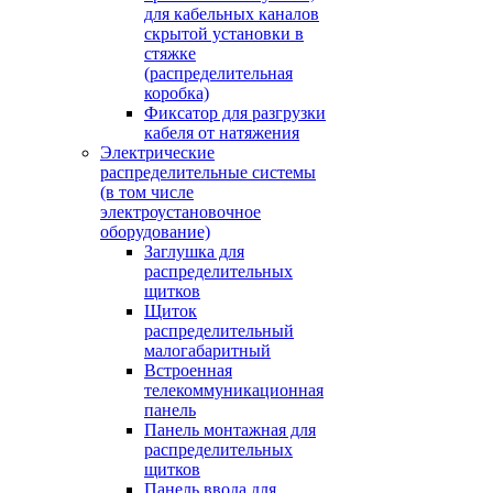
для кабельных каналов
скрытой установки в
стяжке
(распределительная
коробка)
Фиксатор для разгрузки
кабеля от натяжения
Электрические
распределительные системы
(в том числе
электроустановочное
оборудование)
Заглушка для
распределительных
щитков
Щиток
распределительный
малогабаритный
Встроенная
телекоммуникационная
панель
Панель монтажная для
распределительных
щитков
Панель ввода для