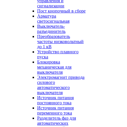
управления и
сигнализации
Пост кнопочный в сборе
Арматура
светосигнальная
Выключатель-
разъединитель
Преобразователь
частоты низковольтный
до 1 кВ
Устройство плавного
пуска
Блокировка
механическая для
выключателя
Электромагнит привода
силового
автоматического
выключателя
Источник питания
постоянного тока
Источник питания
переменного тока
Разделитель фаз для
автоматических