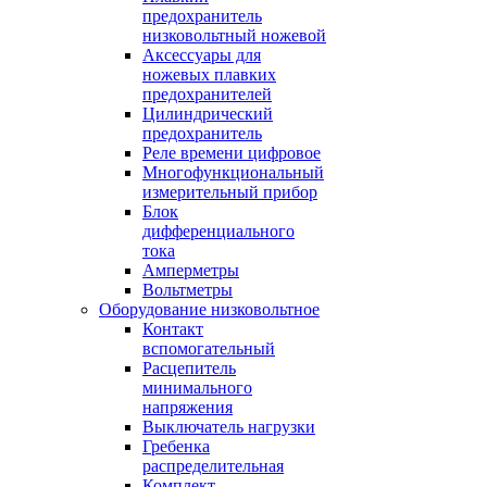
предохранитель
низковольтный ножевой
Аксессуары для
ножевых плавких
предохранителей
Цилиндрический
предохранитель
Реле времени цифровое
Многофункциональный
измерительный прибор
Блок
дифференциального
тока
Амперметры
Вольтметры
Оборудование низковольтное
Контакт
вспомогательный
Расцепитель
минимального
напряжения
Выключатель нагрузки
Гребенка
распределительная
Комплект