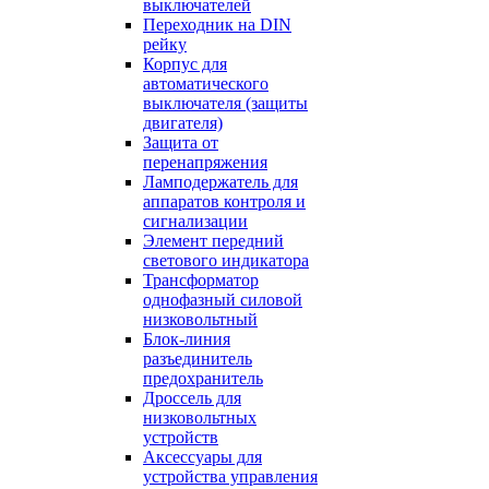
выключателей
Переходник на DIN
рейку
Корпус для
автоматического
выключателя (защиты
двигателя)
Защита от
перенапряжения
Ламподержатель для
аппаратов контроля и
сигнализации
Элемент передний
светового индикатора
Трансформатор
однофазный силовой
низковольтный
Блок-линия
разъединитель
предохранитель
Дроссель для
низковольтных
устройств
Аксессуары для
устройства управления