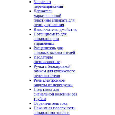
Защита от
перенапряжения
Держатель
маркировочной
пластины аппарата для
цепи управления
Выключатель, джойстик
Потенциометр для
аппарата цепи
управления
Расцепитель для
силовых выключателей
Изоляторы
низковольтные
Ручка с блокировкой
замком для кулачкового
переключателя
Реле электронное
защиты от перегрузки
Подставка для
сигнальной колонны без
трубки
Ограничитель тока
Нажимная поверхность
аппарата контроля и