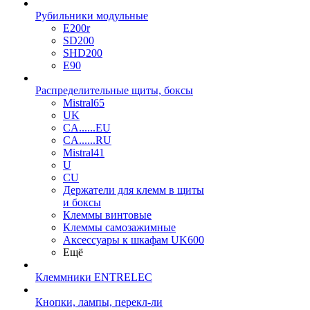
Рубильники модульные
E200r
SD200
SHD200
E90
Распределительные щиты, боксы
Mistral65
UK
CA......EU
CA......RU
Mistral41
U
CU
Держатели для клемм в щиты
и боксы
Клеммы винтовые
Клеммы самозажимные
Аксессуары к шкафам UK600
Ещё
Клеммники ENTRELEC
Кнопки, лампы, перекл-ли