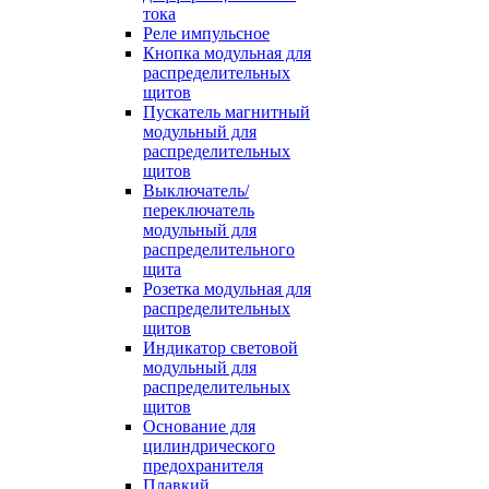
тока
Реле импульсное
Кнопка модульная для
распределительных
щитов
Пускатель магнитный
модульный для
распределительных
щитов
Выключатель/
переключатель
модульный для
распределительного
щита
Розетка модульная для
распределительных
щитов
Индикатор световой
модульный для
распределительных
щитов
Основание для
цилиндрического
предохранителя
Плавкий