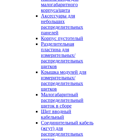
малогабаритного
корпуса/щита
Аксессуары для
небольших
распределительных
панелей
Корпус пустотелый
Разделительная
пластина для
измерительных/
распределительных
щитков
Крышка модулей для
измерительных/
распределительных
щитков
Малогабаритный
распределительный
щиток в сборе
Щит вводный
кабельный
Соединительный кабель
(жгут) для
распределительных
щитов