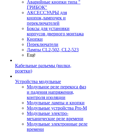
Аварийные кнопки типа "
ГРИБОК"
АКСЕССУАРЫ для
кнопок,лампочек и
переключателей
Боксы для установки
корпусов дверного монтажа
Кнопки
Переключатели
Лампы CL2-502, CL2-523
Ещё
Кабельные разъемы (вилки,
розетки)
Устройства модульные
Модульное реле перекоса фаз
и падения напряжения,
контроля изоляции
Модульные лампы и кнопки
Модульные устройства Pro-M
Модульные электро-
механические реле времени
Модульные электронные реле
времени