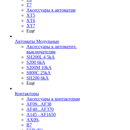
T7
Аксессуары к автоматам
XT5
XT6
XT7
Ещё
Автоматы Модульные
Аксессуары к автоматич.
выключателям
SH200L 4,5kA
S200 6kA
S200M 10kA
S800C 25kA
SH200 6kA
Ещё
Контакторы
Аксессуары к контакторам
AF09...AF38
AF40...AF370
A145 - AF1650
AX09-
B7