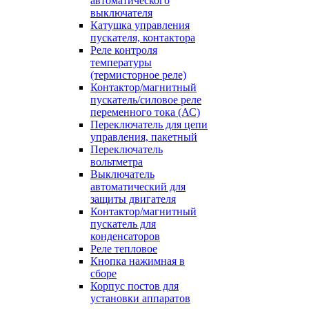
автоматического
выключателя
Катушка управления
пускателя, контактора
Реле контроля
температуры
(термисторное реле)
Контактор/магнитный
пускатель/силовое реле
переменного тока (АС)
Переключатель для цепи
управления, пакетный
Переключатель
вольтметра
Выключатель
автоматический для
защиты двигателя
Контактор/магнитный
пускатель для
конденсаторов
Реле тепловое
Кнопка нажимная в
сборе
Корпус постов для
установки аппаратов