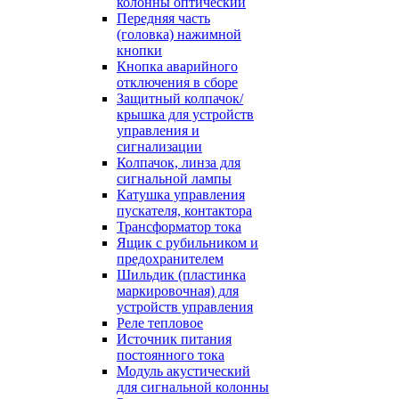
колонны оптический
Передняя часть
(головка) нажимной
кнопки
Кнопка аварийного
отключения в сборе
Защитный колпачок/
крышка для устройств
управления и
сигнализации
Колпачок, линза для
сигнальной лампы
Катушка управления
пускателя, контактора
Трансформатор тока
Ящик с рубильником и
предохранителем
Шильдик (пластинка
маркировочная) для
устройств управления
Реле тепловое
Источник питания
постоянного тока
Модуль акустический
для сигнальной колонны