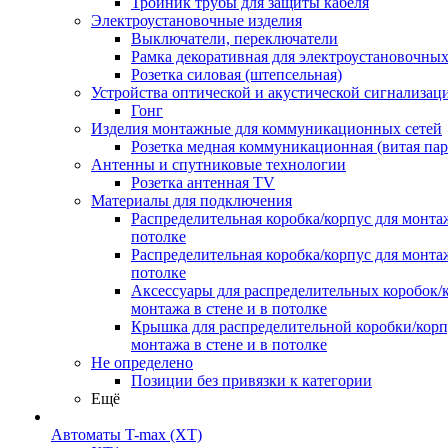
Тройник трубы для защиты кабеля
Электроустановочные изделия
Выключатели, переключатели
Рамка декоративная для электроустановочных
Розетка силовая (штепсельная)
Устройства оптической и акустической сигнализац
Гонг
Изделия монтажные для коммуникационных сетей
Розетка медная коммуникационная (витая пар
Антенны и спутниковые технологии
Розетка антенная TV
Материалы для подключения
Распределительная коробка/корпус для монтаж
потолке
Распределительная коробка/корпус для монтаж
потолке
Аксессуары для распределительных коробок/
монтажа в стене и в потолке
Крышка для распределительной коробки/корп
монтажа в стене и в потолке
Не определено
Позиции без привязки к категории
Ещё
Автоматы T-max (XT)