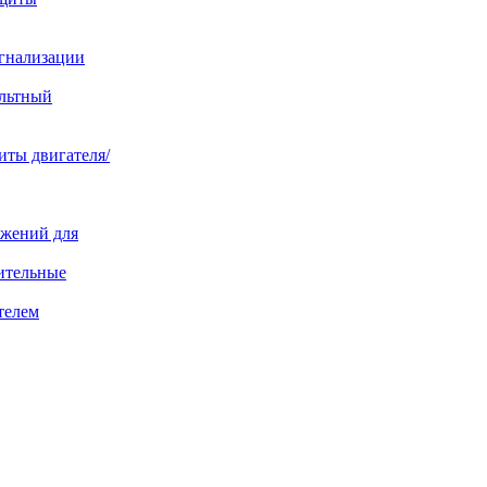
игнализации
ольтный
иты двигателя/
яжений для
ительные
телем