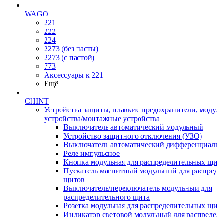
WAGO
221
222
224
2273 (без пасты)
2273 (с пастой)
773
Аксессуары к 221
Ещё
CHINT
Устройства защиты, плавкие предохранители, мод
устройства/монтажные устройства
Выключатель автоматический модульный
Устройство защитного отключения (УЗО)
Выключатель автоматический дифференциаль
Реле импульсное
Кнопка модульная для распределительных щ
Пускатель магнитный модульный для распре
щитов
Выключатель/переключатель модульный для
распределительного щита
Розетка модульная для распределительных щ
Индикатор световой модульный для распред