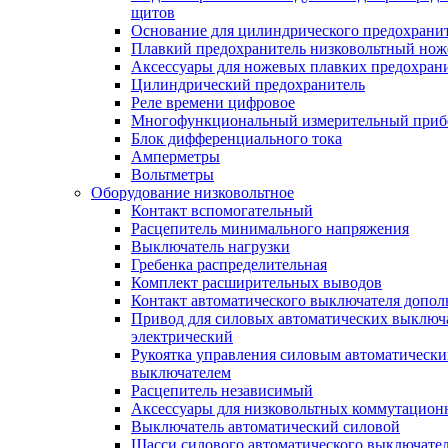
щитов
Основание для цилиндрического предохрани
Плавкий предохранитель низковольтный нож
Аксессуары для ножевых плавких предохран
Цилиндрический предохранитель
Реле времени цифровое
Многофункциональный измерительный приб
Блок дифференциального тока
Амперметры
Вольтметры
Оборудование низковольтное
Контакт вспомогательный
Расцепитель минимального напряжения
Выключатель нагрузки
Гребенка распределительная
Комплект расширительных выводов
Контакт автоматического выключателя допо
Привод для силовых автоматических выключ
электрический
Рукоятка управления силовым автоматическ
выключателем
Расцепитель независимый
Аксессуары для низковольтных коммутацион
Выключатель автоматический силовой
Шасси силового автоматического выключате