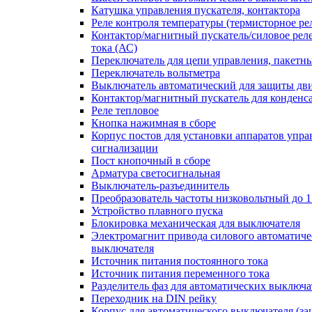
Катушка управления пускателя, контактора
Реле контроля температуры (термисторное ре
Контактор/магнитный пускатель/силовое рел
тока (АС)
Переключатель для цепи управления, пакетн
Переключатель вольтметра
Выключатель автоматический для защиты дви
Контактор/магнитный пускатель для конденс
Реле тепловое
Кнопка нажимная в сборе
Корпус постов для установки аппаратов упра
сигнализации
Пост кнопочный в сборе
Арматура светосигнальная
Выключатель-разъединитель
Преобразователь частоты низковольтный до 1
Устройство плавного пуска
Блокировка механическая для выключателя
Электромагнит привода силового автоматиче
выключателя
Источник питания постоянного тока
Источник питания переменного тока
Разделитель фаз для автоматических выключа
Переходник на DIN рейку
Корпус для автоматического выключателя (з