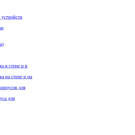
 устройств
ии
а)
а в стене и в
а на стене и на
корпусов для
уса для