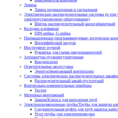
Выключатель концевой
Лампы
Лампа индикаторная и сигнальная
Электрические распределительные системы (в том 
электроустановочное оборудование)
Щиток распределительный малогабаритный
Колодки клеммные
DIN-рейка, G-рейка
Промышленные программируемые логические кон
Интерфейсный модуль
Инструмент ручной
Рукоятки для съема предохранителей
Аппаратура пускорегулирующая
Конденсатор
Осветительные аксессуары
Энергосберегающий контроллер
Системы электрических распределительных шкафо
Распределительный шкаф пустотелый
Контрольно-измерительные приборы
Тестер
Материал монтажный
Зажим/Клипса для крепления труб
Электроизоляционные трубы/Трубы для защиты ка
Соединительная муфта для труб защиты кабе
Угол трубы для электропроводки