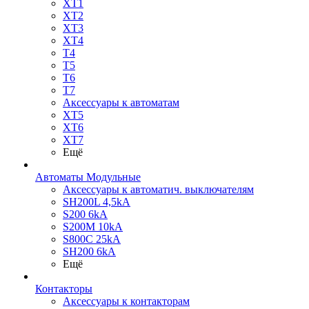
XT1
XT2
XT3
XT4
T4
T5
T6
T7
Аксессуары к автоматам
XT5
XT6
XT7
Ещё
Автоматы Модульные
Аксессуары к автоматич. выключателям
SH200L 4,5kA
S200 6kA
S200M 10kA
S800C 25kA
SH200 6kA
Ещё
Контакторы
Аксессуары к контакторам