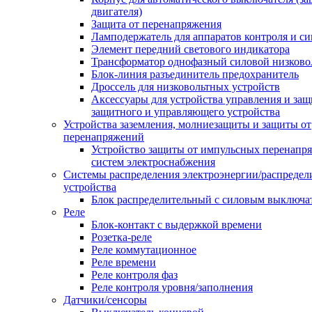
двигателя)
Защита от перенапряжения
Ламподержатель для аппаратов контроля и с
Элемент передний светового индикатора
Трансформатор однофазный силовой низков
Блок-линия разъединитель предохранитель
Дроссель для низковольтных устройств
Аксессуары для устройства управления и защ
защитного и управляющего устройства
Устройства заземления, молниезащиты и защиты от
перенапряжений
Устройство защиты от импульсных перенапр
систем электроснабжения
Системы распределения электроэнергии/распредел
устройства
Блок распределительный с силовым выключа
Реле
Блок-контакт с выдержкой времени
Розетка-реле
Реле коммутационное
Реле времени
Реле контроля фаз
Реле контроля уровня/заполнения
Датчики/сенсоры