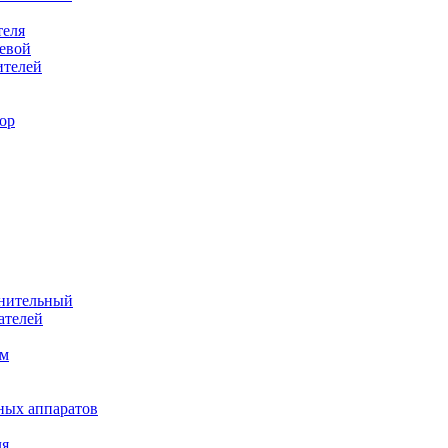
теля
евой
ителей
ор
лнительный
ателей
им
ных аппаратов
ля