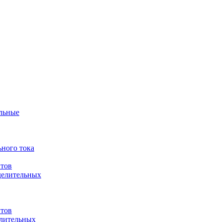
ульные
ного тока
итов
делительных
итов
елительных