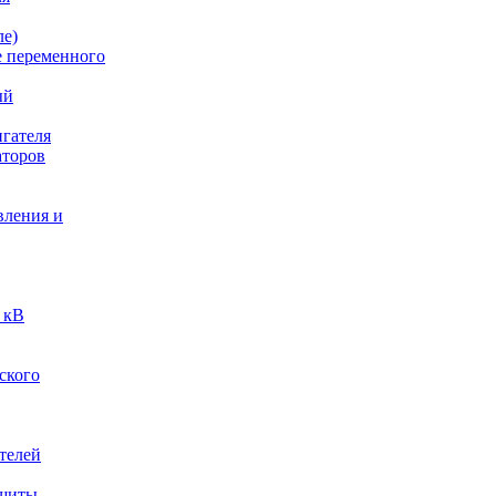
ле)
е переменного
ый
гателя
аторов
вления и
 кВ
ского
телей
ащиты