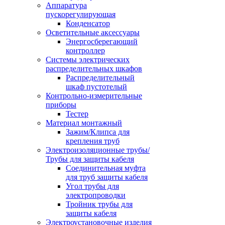
Аппаратура
пускорегулирующая
Конденсатор
Осветительные аксессуары
Энергосберегающий
контроллер
Системы электрических
распределительных шкафов
Распределительный
шкаф пустотелый
Контрольно-измерительные
приборы
Тестер
Материал монтажный
Зажим/Клипса для
крепления труб
Электроизоляционные трубы/
Трубы для защиты кабеля
Соединительная муфта
для труб защиты кабеля
Угол трубы для
электропроводки
Тройник трубы для
защиты кабеля
Электроустановочные изделия