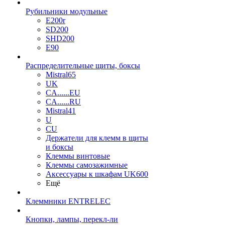
Рубильники модульные
E200r
SD200
SHD200
E90
Распределительные щиты, боксы
Mistral65
UK
CA......EU
CA......RU
Mistral41
U
CU
Держатели для клемм в щиты
и боксы
Клеммы винтовые
Клеммы самозажимные
Аксессуары к шкафам UK600
Ещё
Клеммники ENTRELEC
Кнопки, лампы, перекл-ли