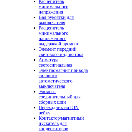
Расцепитель
минимального
напряжения
Вал рукоятки для
выключателя
Расцепитель
минимального
напряжения с
выдержкой времени
Элемент передний
светового индикатора
Арматура
светосигнальная
Электромагнит привода
силового
автоматического
выключателя
Элемент
соединительный для
сборных шин
Переходник на DIN
рейку
Контактор/магнитный
пускатель для
конденсаторов