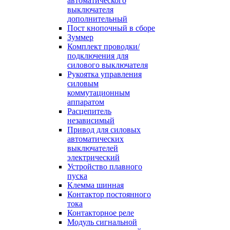
автоматического
выключателя
дополнительный
Пост кнопочный в сборе
Зуммер
Комплект проводки/
подключения для
силового выключателя
Рукоятка управления
силовым
коммутационным
аппаратом
Расцепитель
независимый
Привод для силовых
автоматических
выключателей
электрический
Устройство плавного
пуска
Клемма шинная
Контактор постоянного
тока
Контакторное реле
Модуль сигнальной