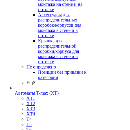
монтажа на стене и на
потолке
Аксессуары для
распределительных
коробок/корпусов для
монтажа в стене и в
потолке
Крышка для
распределительной
коробки/корпуса для
монтажа в стене и в
потолке
Не определено
Позиции без привязки к
категории
Ещё
Автоматы T-max (XT)
XT1
XT2
XT3
XT4
T4
T5
T6