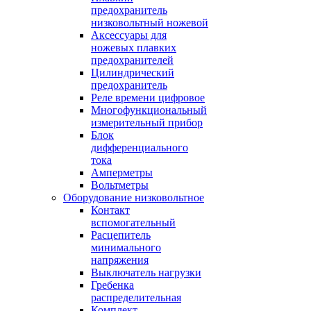
предохранитель
низковольтный ножевой
Аксессуары для
ножевых плавких
предохранителей
Цилиндрический
предохранитель
Реле времени цифровое
Многофункциональный
измерительный прибор
Блок
дифференциального
тока
Амперметры
Вольтметры
Оборудование низковольтное
Контакт
вспомогательный
Расцепитель
минимального
напряжения
Выключатель нагрузки
Гребенка
распределительная
Комплект