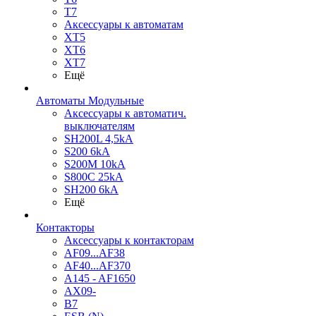
T7
Аксессуары к автоматам
XT5
XT6
XT7
Ещё
Автоматы Модульные
Аксессуары к автоматич.
выключателям
SH200L 4,5kA
S200 6kA
S200M 10kA
S800C 25kA
SH200 6kA
Ещё
Контакторы
Аксессуары к контакторам
AF09...AF38
AF40...AF370
A145 - AF1650
AX09-
B7