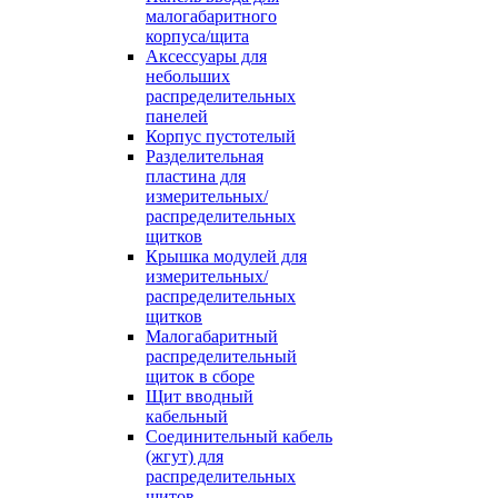
малогабаритного
корпуса/щита
Аксессуары для
небольших
распределительных
панелей
Корпус пустотелый
Разделительная
пластина для
измерительных/
распределительных
щитков
Крышка модулей для
измерительных/
распределительных
щитков
Малогабаритный
распределительный
щиток в сборе
Щит вводный
кабельный
Соединительный кабель
(жгут) для
распределительных
щитов