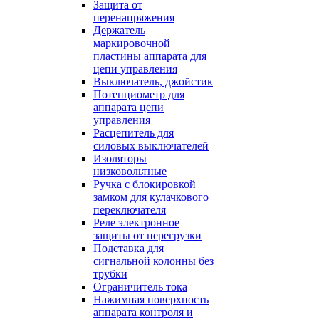
Защита от
перенапряжения
Держатель
маркировочной
пластины аппарата для
цепи управления
Выключатель, джойстик
Потенциометр для
аппарата цепи
управления
Расцепитель для
силовых выключателей
Изоляторы
низковольтные
Ручка с блокировкой
замком для кулачкового
переключателя
Реле электронное
защиты от перегрузки
Подставка для
сигнальной колонны без
трубки
Ограничитель тока
Нажимная поверхность
аппарата контроля и