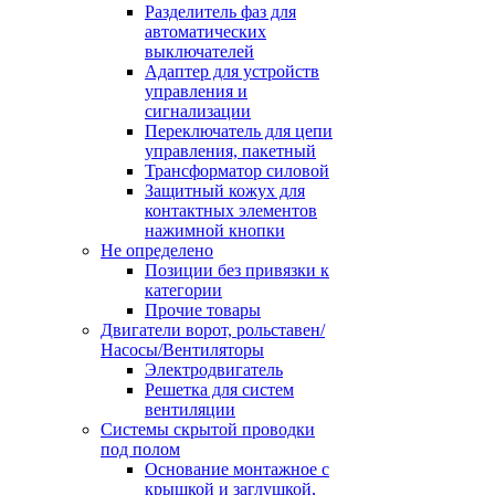
Разделитель фаз для
автоматических
выключателей
Адаптер для устройств
управления и
сигнализации
Переключатель для цепи
управления, пакетный
Трансформатор силовой
Защитный кожух для
контактных элементов
нажимной кнопки
Не определено
Позиции без привязки к
категории
Прочие товары
Двигатели ворот, рольставен/
Насосы/Вентиляторы
Электродвигатель
Решетка для систем
вентиляции
Системы скрытой проводки
под полом
Основание монтажное с
крышкой и заглушкой,