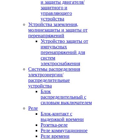
и защиты двигателя/
защитного и
управляющего
устройства
Устройства заземления,
молниезащиты и защиты от
перенапряжений
Устройство защиты от
импульсных
перенапряжений для
систем
электроснабжения
Системы распределения
электроэнергии/
распределительные
устройства
Блок
распределительный с
силовым выключателем
Реле
Блок-контакт с
выдержкой времени
Розетка-реле
Реле коммутационное
Реле времени