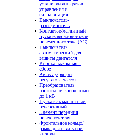
установки аппаратов
управления и
сигнализации
Выключатель-
разъединитель
Контактор/магнитный
пускатель/силовое реле
переменного тока (АС)
Выключатель
автоматический для
защиты двигателя
Кнопка нажимная в
сборе
Аксессуары для
регулятора частоты
Преобразователь
частоты низковольтный
до 1 кВ
Пускатель магнитный
реверсивный
Элемент передний
переключателя
Фронтальное кольцо/
рамка для нажимной
кнопки