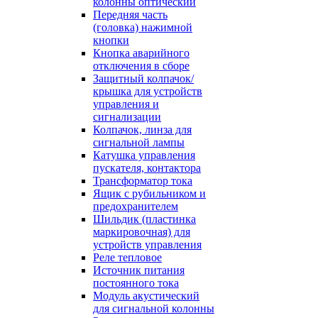
колонны оптический
Передняя часть
(головка) нажимной
кнопки
Кнопка аварийного
отключения в сборе
Защитный колпачок/
крышка для устройств
управления и
сигнализации
Колпачок, линза для
сигнальной лампы
Катушка управления
пускателя, контактора
Трансформатор тока
Ящик с рубильником и
предохранителем
Шильдик (пластинка
маркировочная) для
устройств управления
Реле тепловое
Источник питания
постоянного тока
Модуль акустический
для сигнальной колонны