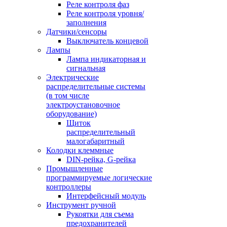
Реле контроля фаз
Реле контроля уровня/
заполнения
Датчики/сенсоры
Выключатель концевой
Лампы
Лампа индикаторная и
сигнальная
Электрические
распределительные системы
(в том числе
электроустановочное
оборудование)
Щиток
распределительный
малогабаритный
Колодки клеммные
DIN-рейка, G-рейка
Промышленные
программируемые логические
контроллеры
Интерфейсный модуль
Инструмент ручной
Рукоятки для съема
предохранителей