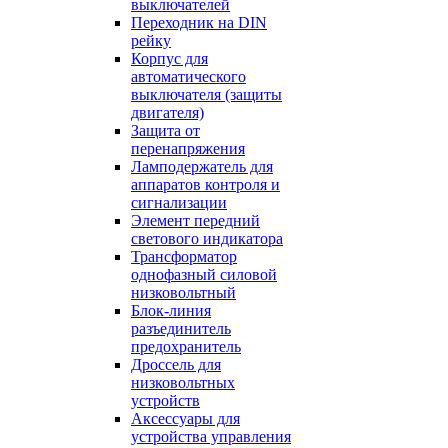
выключателей
Переходник на DIN
рейку
Корпус для
автоматического
выключателя (защиты
двигателя)
Защита от
перенапряжения
Ламподержатель для
аппаратов контроля и
сигнализации
Элемент передний
светового индикатора
Трансформатор
однофазный силовой
низковольтный
Блок-линия
разъединитель
предохранитель
Дроссель для
низковольтных
устройств
Аксессуары для
устройства управления