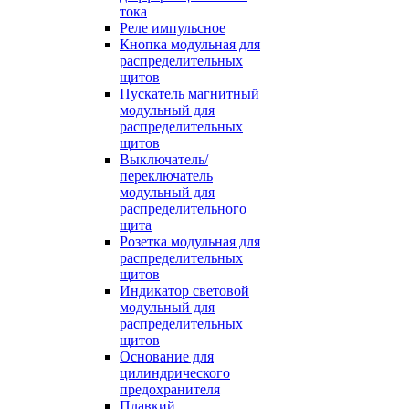
тока
Реле импульсное
Кнопка модульная для
распределительных
щитов
Пускатель магнитный
модульный для
распределительных
щитов
Выключатель/
переключатель
модульный для
распределительного
щита
Розетка модульная для
распределительных
щитов
Индикатор световой
модульный для
распределительных
щитов
Основание для
цилиндрического
предохранителя
Плавкий