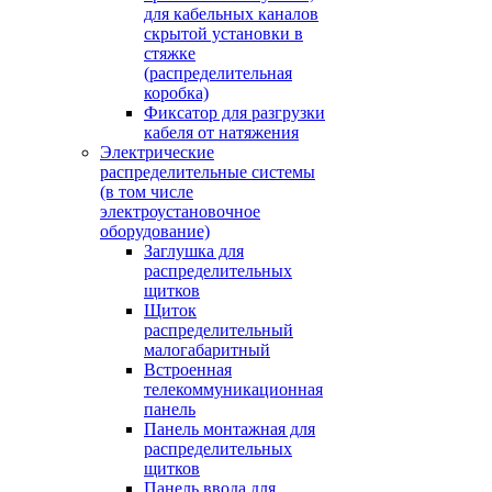
для кабельных каналов
скрытой установки в
стяжке
(распределительная
коробка)
Фиксатор для разгрузки
кабеля от натяжения
Электрические
распределительные системы
(в том числе
электроустановочное
оборудование)
Заглушка для
распределительных
щитков
Щиток
распределительный
малогабаритный
Встроенная
телекоммуникационная
панель
Панель монтажная для
распределительных
щитков
Панель ввода для