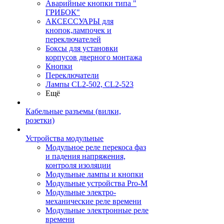
Аварийные кнопки типа "
ГРИБОК"
АКСЕССУАРЫ для
кнопок,лампочек и
переключателей
Боксы для установки
корпусов дверного монтажа
Кнопки
Переключатели
Лампы CL2-502, CL2-523
Ещё
Кабельные разъемы (вилки,
розетки)
Устройства модульные
Модульное реле перекоса фаз
и падения напряжения,
контроля изоляции
Модульные лампы и кнопки
Модульные устройства Pro-M
Модульные электро-
механические реле времени
Модульные электронные реле
времени