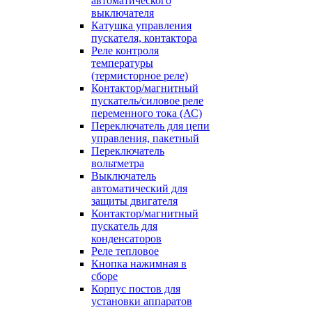
автоматического
выключателя
Катушка управления
пускателя, контактора
Реле контроля
температуры
(термисторное реле)
Контактор/магнитный
пускатель/силовое реле
переменного тока (АС)
Переключатель для цепи
управления, пакетный
Переключатель
вольтметра
Выключатель
автоматический для
защиты двигателя
Контактор/магнитный
пускатель для
конденсаторов
Реле тепловое
Кнопка нажимная в
сборе
Корпус постов для
установки аппаратов