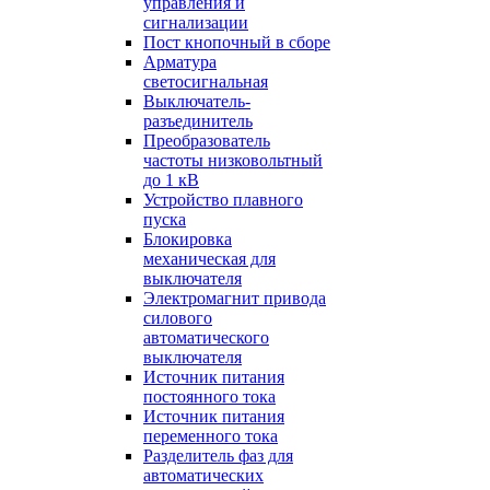
управления и
сигнализации
Пост кнопочный в сборе
Арматура
светосигнальная
Выключатель-
разъединитель
Преобразователь
частоты низковольтный
до 1 кВ
Устройство плавного
пуска
Блокировка
механическая для
выключателя
Электромагнит привода
силового
автоматического
выключателя
Источник питания
постоянного тока
Источник питания
переменного тока
Разделитель фаз для
автоматических