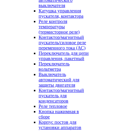
автоматического
выключателя
Катушка управления
пускателя, контактора
Реле контроля
температуры
(термисторное реле)
Контактор/магнитный
пускатель/силовое реле
переменного тока (АС)
Переключатель для цепи
управления, пакетный
Переключатель
вольтметра
Выключатель
автоматический для
защиты двигателя
Контактор/магнитный
пускатель для
конденсаторов
Реле тепловое
Кнопка нажимная в
сборе
Корпус постов для
установки аппаратов