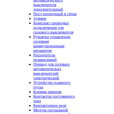
автоматического
выключателя
дополнительный
Пост кнопочный в сборе
Зуммер
Комплект проводки/
подключения для
силового выключателя
Рукоятка управления
силовым
коммутационным
аппаратом
Расцепитель
независимый
Привод для силовых
автоматических
выключателей
электрический
Устройство плавного
пуска
Клемма шинная
Контактор постоянного
тока
Контакторное реле
Модуль сигнальной