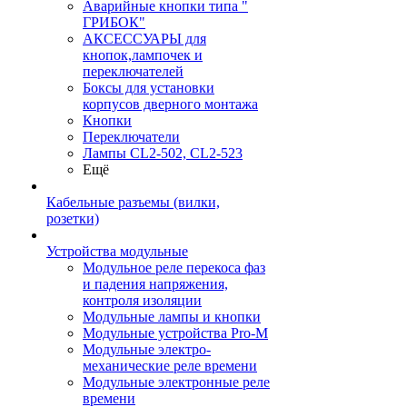
Аварийные кнопки типа "
ГРИБОК"
АКСЕССУАРЫ для
кнопок,лампочек и
переключателей
Боксы для установки
корпусов дверного монтажа
Кнопки
Переключатели
Лампы CL2-502, CL2-523
Ещё
Кабельные разъемы (вилки,
розетки)
Устройства модульные
Модульное реле перекоса фаз
и падения напряжения,
контроля изоляции
Модульные лампы и кнопки
Модульные устройства Pro-M
Модульные электро-
механические реле времени
Модульные электронные реле
времени