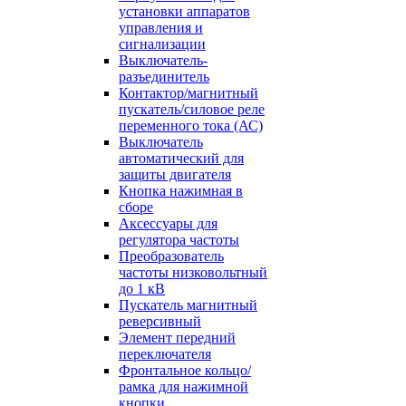
установки аппаратов
управления и
сигнализации
Выключатель-
разъединитель
Контактор/магнитный
пускатель/силовое реле
переменного тока (АС)
Выключатель
автоматический для
защиты двигателя
Кнопка нажимная в
сборе
Аксессуары для
регулятора частоты
Преобразователь
частоты низковольтный
до 1 кВ
Пускатель магнитный
реверсивный
Элемент передний
переключателя
Фронтальное кольцо/
рамка для нажимной
кнопки