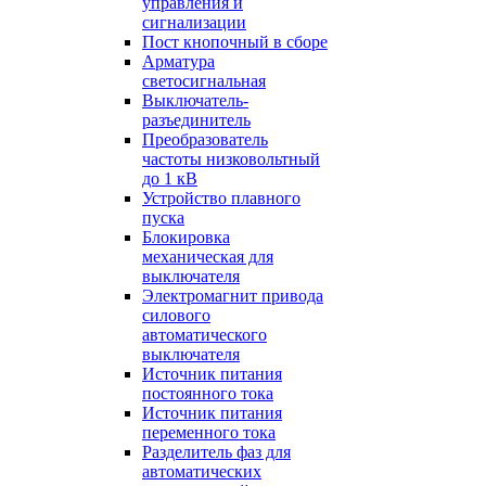
управления и
сигнализации
Пост кнопочный в сборе
Арматура
светосигнальная
Выключатель-
разъединитель
Преобразователь
частоты низковольтный
до 1 кВ
Устройство плавного
пуска
Блокировка
механическая для
выключателя
Электромагнит привода
силового
автоматического
выключателя
Источник питания
постоянного тока
Источник питания
переменного тока
Разделитель фаз для
автоматических