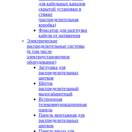
для кабельных каналов
скрытой установки в
стяжке
(распределительная
коробка)
Фиксатор для разгрузки
кабеля от натяжения
Электрические
распределительные системы
(в том числе
электроустановочное
оборудование)
Заглушка для
распределительных
щитков
Щиток
распределительный
малогабаритный
Встроенная
телекоммуникационная
панель
Панель монтажная для
распределительных
щитков
Панель ввода для