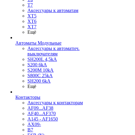
T7
Аксессуары к автоматам
XT5
XT6
XT7
Ещё
Автоматы Модульные
Аксессуары к автоматич.
выключателям
SH200L 4,5kA
S200 6kA
S200M 10kA
S800C 25kA
SH200 6kA
Ещё
Контакторы
Аксессуары к контакторам
AF09...AF38
AF40...AF370
A145 - AF1650
AX09-
B7