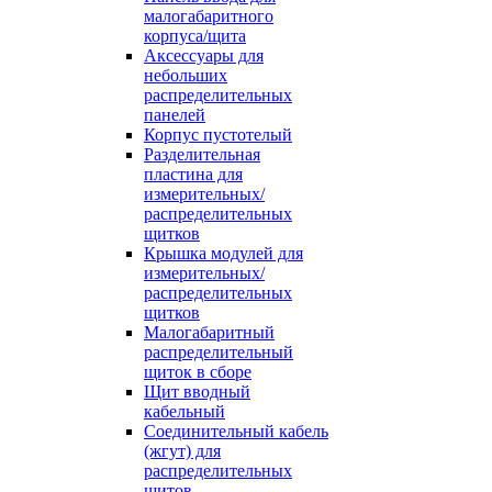
малогабаритного
корпуса/щита
Аксессуары для
небольших
распределительных
панелей
Корпус пустотелый
Разделительная
пластина для
измерительных/
распределительных
щитков
Крышка модулей для
измерительных/
распределительных
щитков
Малогабаритный
распределительный
щиток в сборе
Щит вводный
кабельный
Соединительный кабель
(жгут) для
распределительных
щитов