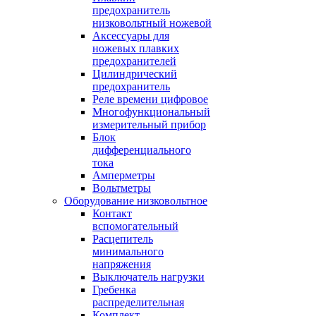
предохранитель
низковольтный ножевой
Аксессуары для
ножевых плавких
предохранителей
Цилиндрический
предохранитель
Реле времени цифровое
Многофункциональный
измерительный прибор
Блок
дифференциального
тока
Амперметры
Вольтметры
Оборудование низковольтное
Контакт
вспомогательный
Расцепитель
минимального
напряжения
Выключатель нагрузки
Гребенка
распределительная
Комплект