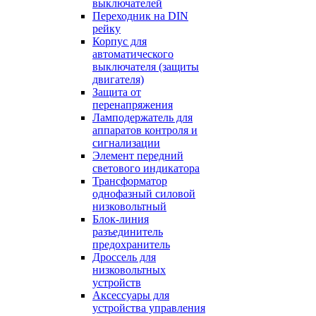
выключателей
Переходник на DIN
рейку
Корпус для
автоматического
выключателя (защиты
двигателя)
Защита от
перенапряжения
Ламподержатель для
аппаратов контроля и
сигнализации
Элемент передний
светового индикатора
Трансформатор
однофазный силовой
низковольтный
Блок-линия
разъединитель
предохранитель
Дроссель для
низковольтных
устройств
Аксессуары для
устройства управления