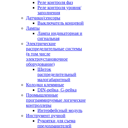
Реле контроля фаз
Реле контроля уровня/
заполнения
Датчики/сенсоры
Выключатель концевой
Лампы
Лампа индикаторная и
сигнальная
Электрические
распределительные системы
(в том числе
электроустановочное
оборудование)
Щиток
распределительный
малогабаритный
Колодки клеммные
DIN-рейка, G-рейка
Промышленные
программируемые логические
контроллеры
Интерфейсный модуль
Инструмент ручной
Рукоятки для съема
предохранителей