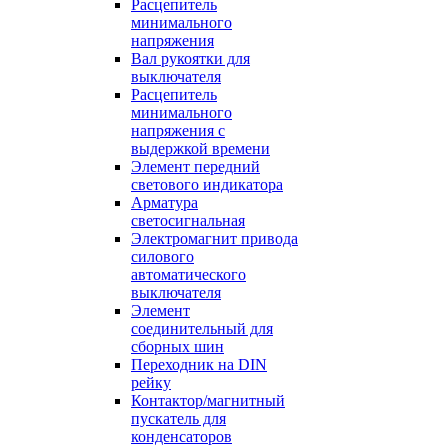
Расцепитель
минимального
напряжения
Вал рукоятки для
выключателя
Расцепитель
минимального
напряжения с
выдержкой времени
Элемент передний
светового индикатора
Арматура
светосигнальная
Электромагнит привода
силового
автоматического
выключателя
Элемент
соединительный для
сборных шин
Переходник на DIN
рейку
Контактор/магнитный
пускатель для
конденсаторов