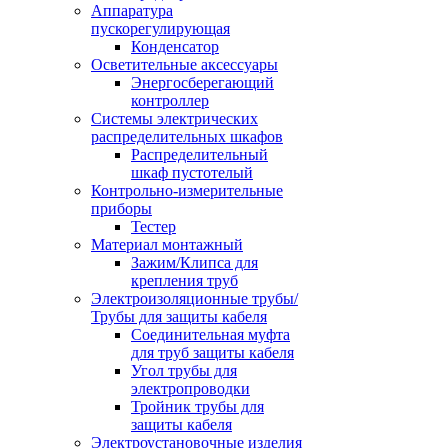
Аппаратура
пускорегулирующая
Конденсатор
Осветительные аксессуары
Энергосберегающий
контроллер
Системы электрических
распределительных шкафов
Распределительный
шкаф пустотелый
Контрольно-измерительные
приборы
Тестер
Материал монтажный
Зажим/Клипса для
крепления труб
Электроизоляционные трубы/
Трубы для защиты кабеля
Соединительная муфта
для труб защиты кабеля
Угол трубы для
электропроводки
Тройник трубы для
защиты кабеля
Электроустановочные изделия