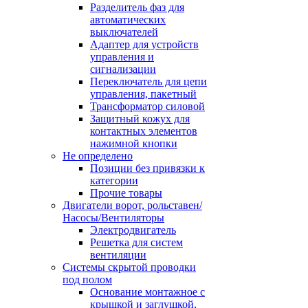
Разделитель фаз для
автоматических
выключателей
Адаптер для устройств
управления и
сигнализации
Переключатель для цепи
управления, пакетный
Трансформатор силовой
Защитный кожух для
контактных элементов
нажимной кнопки
Не определено
Позиции без привязки к
категории
Прочие товары
Двигатели ворот, рольставен/
Насосы/Вентиляторы
Электродвигатель
Решетка для систем
вентиляции
Системы скрытой проводки
под полом
Основание монтажное с
крышкой и заглушкой,