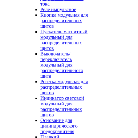
тока
Реле импульсное
Кнопка модульная для
распределительных
щитов
Пускатель магнитный
модульный для
распределительных
щитов
Выключатель/
переключатель
модульный для
распределительного
щита
Розетка модульная для
распределительных
щитов
Индикатор световой
модульный для
распределительных
щитов
Основание для
цилиндрического
предохранителя
Плавкий