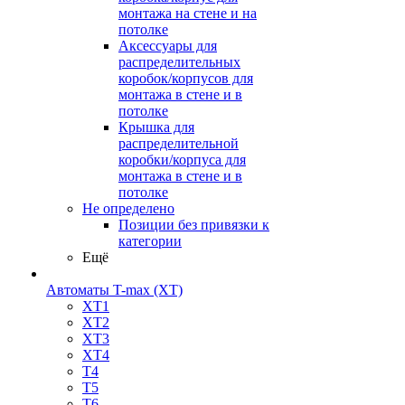
монтажа на стене и на
потолке
Аксессуары для
распределительных
коробок/корпусов для
монтажа в стене и в
потолке
Крышка для
распределительной
коробки/корпуса для
монтажа в стене и в
потолке
Не определено
Позиции без привязки к
категории
Ещё
Автоматы T-max (XT)
XT1
XT2
XT3
XT4
T4
T5
T6