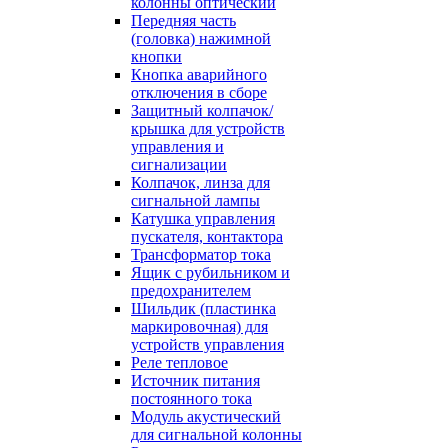
колонны оптический
Передняя часть
(головка) нажимной
кнопки
Кнопка аварийного
отключения в сборе
Защитный колпачок/
крышка для устройств
управления и
сигнализации
Колпачок, линза для
сигнальной лампы
Катушка управления
пускателя, контактора
Трансформатор тока
Ящик с рубильником и
предохранителем
Шильдик (пластинка
маркировочная) для
устройств управления
Реле тепловое
Источник питания
постоянного тока
Модуль акустический
для сигнальной колонны