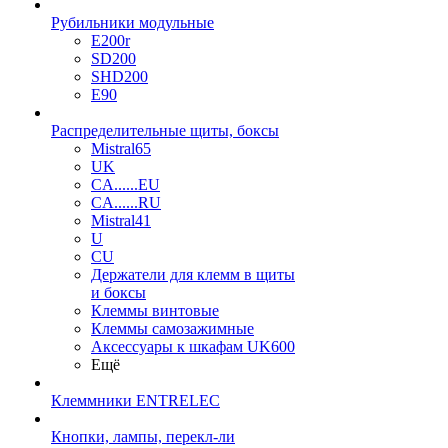
Рубильники модульные
E200r
SD200
SHD200
E90
Распределительные щиты, боксы
Mistral65
UK
CA......EU
CA......RU
Mistral41
U
CU
Держатели для клемм в щиты
и боксы
Клеммы винтовые
Клеммы самозажимные
Аксессуары к шкафам UK600
Ещё
Клеммники ENTRELEC
Кнопки, лампы, перекл-ли