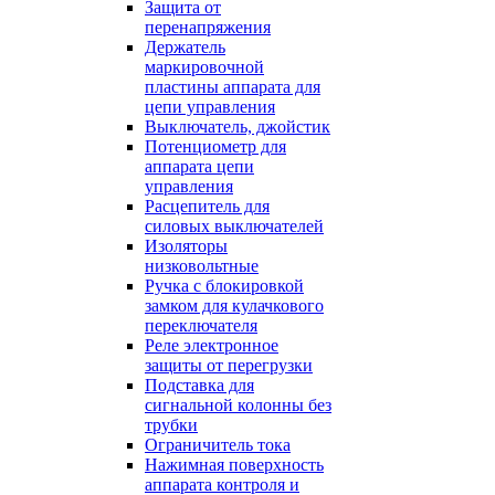
Защита от
перенапряжения
Держатель
маркировочной
пластины аппарата для
цепи управления
Выключатель, джойстик
Потенциометр для
аппарата цепи
управления
Расцепитель для
силовых выключателей
Изоляторы
низковольтные
Ручка с блокировкой
замком для кулачкового
переключателя
Реле электронное
защиты от перегрузки
Подставка для
сигнальной колонны без
трубки
Ограничитель тока
Нажимная поверхность
аппарата контроля и