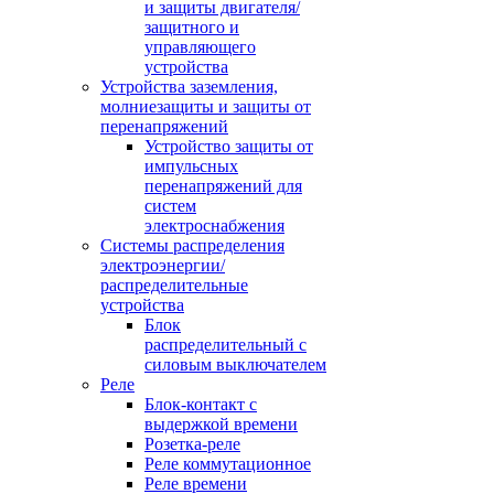
и защиты двигателя/
защитного и
управляющего
устройства
Устройства заземления,
молниезащиты и защиты от
перенапряжений
Устройство защиты от
импульсных
перенапряжений для
систем
электроснабжения
Системы распределения
электроэнергии/
распределительные
устройства
Блок
распределительный с
силовым выключателем
Реле
Блок-контакт с
выдержкой времени
Розетка-реле
Реле коммутационное
Реле времени