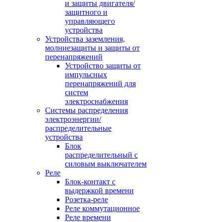
и защиты двигателя/
защитного и
управляющего
устройства
Устройства заземления,
молниезащиты и защиты от
перенапряжений
Устройство защиты от
импульсных
перенапряжений для
систем
электроснабжения
Системы распределения
электроэнергии/
распределительные
устройства
Блок
распределительный с
силовым выключателем
Реле
Блок-контакт с
выдержкой времени
Розетка-реле
Реле коммутационное
Реле времени