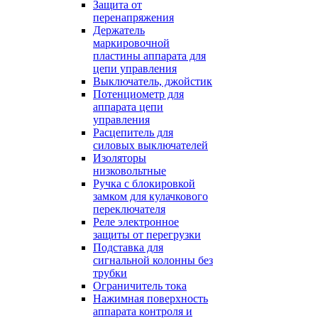
Защита от
перенапряжения
Держатель
маркировочной
пластины аппарата для
цепи управления
Выключатель, джойстик
Потенциометр для
аппарата цепи
управления
Расцепитель для
силовых выключателей
Изоляторы
низковольтные
Ручка с блокировкой
замком для кулачкового
переключателя
Реле электронное
защиты от перегрузки
Подставка для
сигнальной колонны без
трубки
Ограничитель тока
Нажимная поверхность
аппарата контроля и