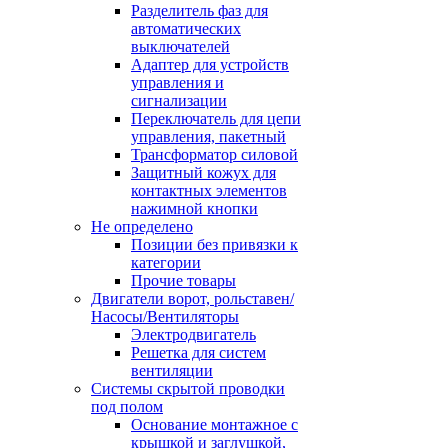
Разделитель фаз для
автоматических
выключателей
Адаптер для устройств
управления и
сигнализации
Переключатель для цепи
управления, пакетный
Трансформатор силовой
Защитный кожух для
контактных элементов
нажимной кнопки
Не определено
Позиции без привязки к
категории
Прочие товары
Двигатели ворот, рольставен/
Насосы/Вентиляторы
Электродвигатель
Решетка для систем
вентиляции
Системы скрытой проводки
под полом
Основание монтажное с
крышкой и заглушкой,