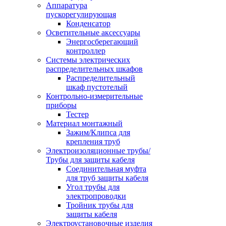
Аппаратура
пускорегулирующая
Конденсатор
Осветительные аксессуары
Энергосберегающий
контроллер
Системы электрических
распределительных шкафов
Распределительный
шкаф пустотелый
Контрольно-измерительные
приборы
Тестер
Материал монтажный
Зажим/Клипса для
крепления труб
Электроизоляционные трубы/
Трубы для защиты кабеля
Соединительная муфта
для труб защиты кабеля
Угол трубы для
электропроводки
Тройник трубы для
защиты кабеля
Электроустановочные изделия