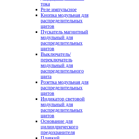
тока
Реле импульсное
Кнопка модульная для
распределительных
щитов
Пускатель магнитный
модульный для
распределительных
щитов
Выключатель/
переключатель
модульный для
распределительного
щита
Розетка модульная для
распределительных
щитов
Индикатор световой
модульный для
распределительных
щитов
Основание для
цилиндрического
предохранителя
Плавкий