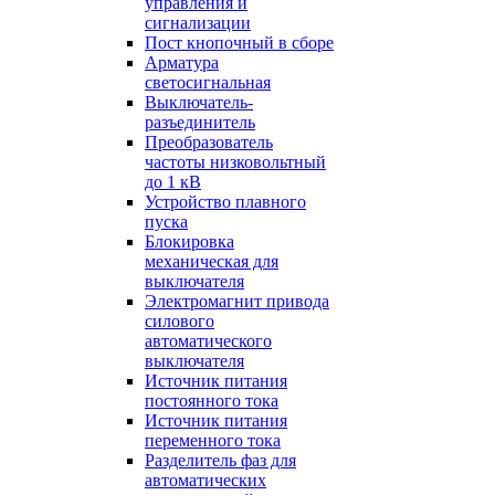
управления и
сигнализации
Пост кнопочный в сборе
Арматура
светосигнальная
Выключатель-
разъединитель
Преобразователь
частоты низковольтный
до 1 кВ
Устройство плавного
пуска
Блокировка
механическая для
выключателя
Электромагнит привода
силового
автоматического
выключателя
Источник питания
постоянного тока
Источник питания
переменного тока
Разделитель фаз для
автоматических