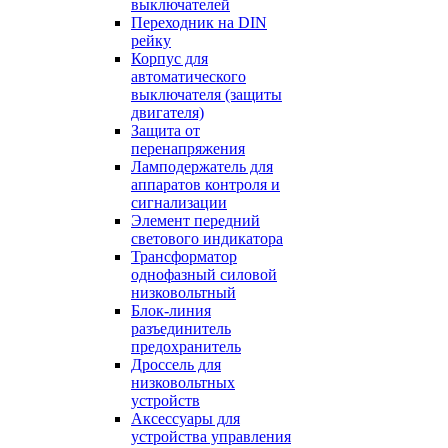
выключателей
Переходник на DIN
рейку
Корпус для
автоматического
выключателя (защиты
двигателя)
Защита от
перенапряжения
Ламподержатель для
аппаратов контроля и
сигнализации
Элемент передний
светового индикатора
Трансформатор
однофазный силовой
низковольтный
Блок-линия
разъединитель
предохранитель
Дроссель для
низковольтных
устройств
Аксессуары для
устройства управления