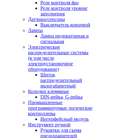
Реле контроля фаз
Реле контроля уровня/
заполнения
Датчики/сенсоры
Выключатель концевой
Лампы
Лампа индикаторная и
сигнальная
Электрические
распределительные системы
(в том числе
электроустановочное
оборудование)
Щиток
распределительный
малогабаритный
Колодки клеммные
DIN-рейка, G-рейка
Промышленные
программируемые логические
контроллеры
Интерфейсный модуль
Инструмент ручной
Рукоятки для съема
предохранителей