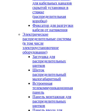
для кабельных каналов
скрытой установки в
стяжке
(распределительная
коробка)
Фиксатор для разгрузки
кабеля от натяжения
Электрические
распределительные системы
(в том числе
электроустановочное
оборудование)
Заглушка для
распределительных
щитков
Щиток
распределительный
малогабаритный
Встроенная
телекоммуникационная
панель
Панель монтажная для
распределительных
щитков
Панель ввода для