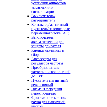
установки аппаратов
управления и
сигнализации
Выключатель-
разъединитель
Контактор/магнитный
пускатель/силовое реле
переменного тока (АС)
Выключатель
автоматический для
защиты двигателя
Кнопка нажимная в
сборе
Аксессуары для
регулятора частоты
Преобразователь
частоты низковольтный
до 1 кВ
Пускатель магнитный
реверсивный
Элемент передний
переключателя
Фронтальное кольцо/
рамка для нажимной
кнопки