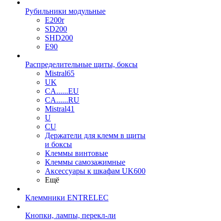
Рубильники модульные
E200r
SD200
SHD200
E90
Распределительные щиты, боксы
Mistral65
UK
CA......EU
CA......RU
Mistral41
U
CU
Держатели для клемм в щиты
и боксы
Клеммы винтовые
Клеммы самозажимные
Аксессуары к шкафам UK600
Ещё
Клеммники ENTRELEC
Кнопки, лампы, перекл-ли