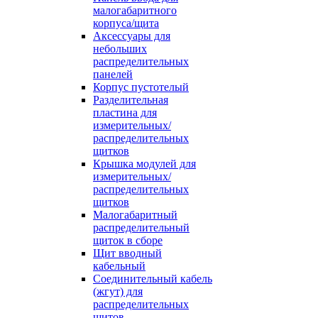
малогабаритного
корпуса/щита
Аксессуары для
небольших
распределительных
панелей
Корпус пустотелый
Разделительная
пластина для
измерительных/
распределительных
щитков
Крышка модулей для
измерительных/
распределительных
щитков
Малогабаритный
распределительный
щиток в сборе
Щит вводный
кабельный
Соединительный кабель
(жгут) для
распределительных
щитов