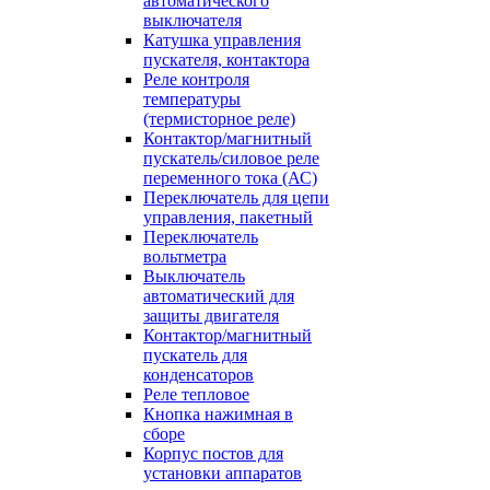
автоматического
выключателя
Катушка управления
пускателя, контактора
Реле контроля
температуры
(термисторное реле)
Контактор/магнитный
пускатель/силовое реле
переменного тока (АС)
Переключатель для цепи
управления, пакетный
Переключатель
вольтметра
Выключатель
автоматический для
защиты двигателя
Контактор/магнитный
пускатель для
конденсаторов
Реле тепловое
Кнопка нажимная в
сборе
Корпус постов для
установки аппаратов