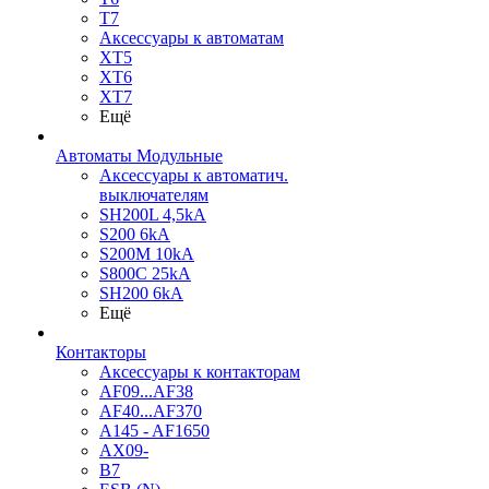
T7
Аксессуары к автоматам
XT5
XT6
XT7
Ещё
Автоматы Модульные
Аксессуары к автоматич.
выключателям
SH200L 4,5kA
S200 6kA
S200M 10kA
S800C 25kA
SH200 6kA
Ещё
Контакторы
Аксессуары к контакторам
AF09...AF38
AF40...AF370
A145 - AF1650
AX09-
B7