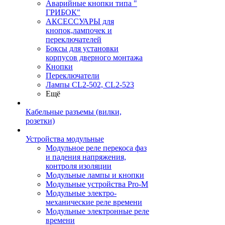
Аварийные кнопки типа "
ГРИБОК"
АКСЕССУАРЫ для
кнопок,лампочек и
переключателей
Боксы для установки
корпусов дверного монтажа
Кнопки
Переключатели
Лампы CL2-502, CL2-523
Ещё
Кабельные разъемы (вилки,
розетки)
Устройства модульные
Модульное реле перекоса фаз
и падения напряжения,
контроля изоляции
Модульные лампы и кнопки
Модульные устройства Pro-M
Модульные электро-
механические реле времени
Модульные электронные реле
времени