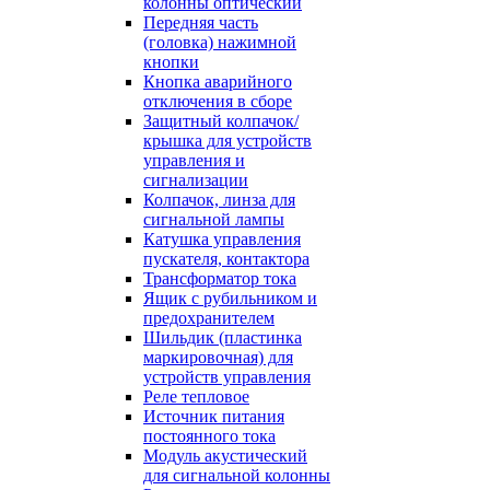
колонны оптический
Передняя часть
(головка) нажимной
кнопки
Кнопка аварийного
отключения в сборе
Защитный колпачок/
крышка для устройств
управления и
сигнализации
Колпачок, линза для
сигнальной лампы
Катушка управления
пускателя, контактора
Трансформатор тока
Ящик с рубильником и
предохранителем
Шильдик (пластинка
маркировочная) для
устройств управления
Реле тепловое
Источник питания
постоянного тока
Модуль акустический
для сигнальной колонны