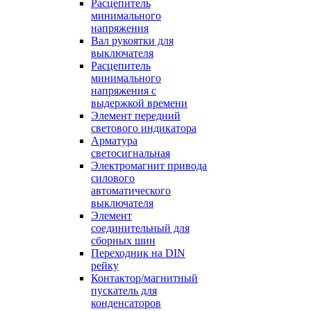
Расцепитель
минимального
напряжения
Вал рукоятки для
выключателя
Расцепитель
минимального
напряжения с
выдержкой времени
Элемент передний
светового индикатора
Арматура
светосигнальная
Электромагнит привода
силового
автоматического
выключателя
Элемент
соединительный для
сборных шин
Переходник на DIN
рейку
Контактор/магнитный
пускатель для
конденсаторов