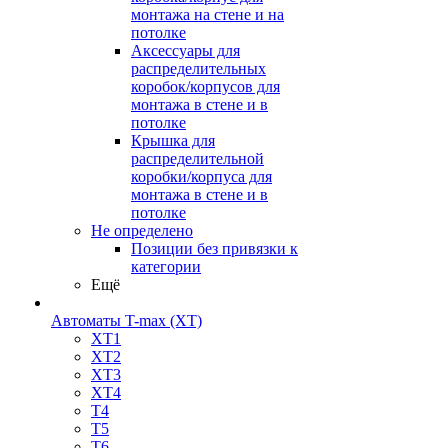
монтажа на стене и на
потолке
Аксессуары для
распределительных
коробок/корпусов для
монтажа в стене и в
потолке
Крышка для
распределительной
коробки/корпуса для
монтажа в стене и в
потолке
Не определено
Позиции без привязки к
категории
Ещё
Автоматы T-max (XT)
XT1
XT2
XT3
XT4
T4
T5
T6