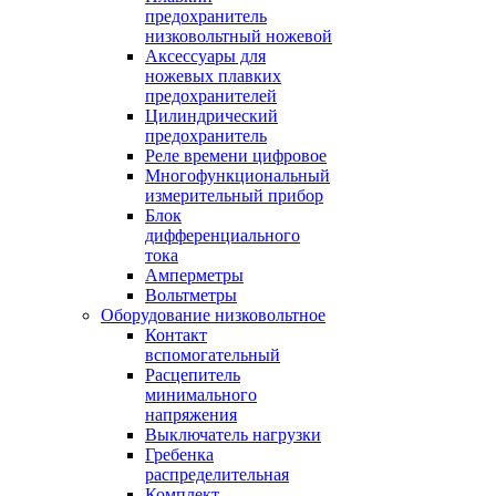
предохранитель
низковольтный ножевой
Аксессуары для
ножевых плавких
предохранителей
Цилиндрический
предохранитель
Реле времени цифровое
Многофункциональный
измерительный прибор
Блок
дифференциального
тока
Амперметры
Вольтметры
Оборудование низковольтное
Контакт
вспомогательный
Расцепитель
минимального
напряжения
Выключатель нагрузки
Гребенка
распределительная
Комплект