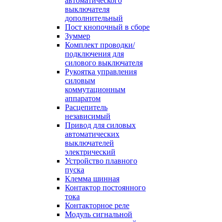
автоматического
выключателя
дополнительный
Пост кнопочный в сборе
Зуммер
Комплект проводки/
подключения для
силового выключателя
Рукоятка управления
силовым
коммутационным
аппаратом
Расцепитель
независимый
Привод для силовых
автоматических
выключателей
электрический
Устройство плавного
пуска
Клемма шинная
Контактор постоянного
тока
Контакторное реле
Модуль сигнальной