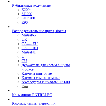
Рубильники модульные
E200r
SD200
SHD200
E90
Распределительные щиты, боксы
Mistral65
UK
CA......EU
CA......RU
Mistral41
U
CU
Держатели для клемм в щиты
и боксы
Клеммы винтовые
Клеммы самозажимные
Аксессуары к шкафам UK600
Ещё
Клеммники ENTRELEC
Кнопки, лампы, перекл-ли