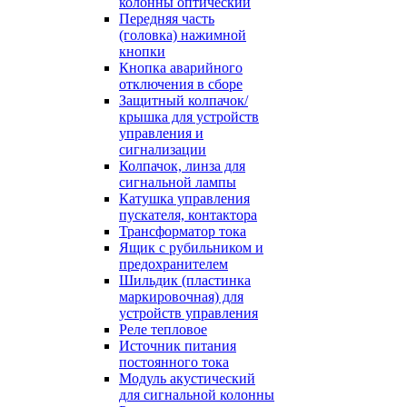
колонны оптический
Передняя часть
(головка) нажимной
кнопки
Кнопка аварийного
отключения в сборе
Защитный колпачок/
крышка для устройств
управления и
сигнализации
Колпачок, линза для
сигнальной лампы
Катушка управления
пускателя, контактора
Трансформатор тока
Ящик с рубильником и
предохранителем
Шильдик (пластинка
маркировочная) для
устройств управления
Реле тепловое
Источник питания
постоянного тока
Модуль акустический
для сигнальной колонны