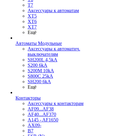
T7
Аксессуары к автоматам
XT5
XT6
XT7
Ещё
Автоматы Модульные
Аксессуары к автоматич.
выключателям
SH200L 4,5kA
S200 6kA
S200M 10kA
S800C 25kA
SH200 6kA
Ещё
Контакторы
Аксессуары к контакторам
AF09...AF38
AF40...AF370
A145 - AF1650
AX09-
B7