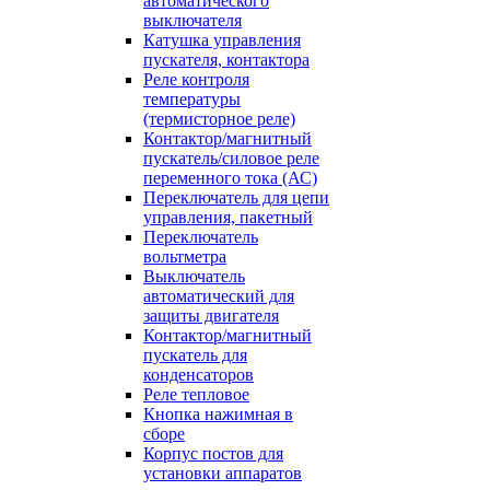
автоматического
выключателя
Катушка управления
пускателя, контактора
Реле контроля
температуры
(термисторное реле)
Контактор/магнитный
пускатель/силовое реле
переменного тока (АС)
Переключатель для цепи
управления, пакетный
Переключатель
вольтметра
Выключатель
автоматический для
защиты двигателя
Контактор/магнитный
пускатель для
конденсаторов
Реле тепловое
Кнопка нажимная в
сборе
Корпус постов для
установки аппаратов