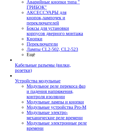
Аварийные кнопки типа "
ГРИБОК"
АКСЕССУАРЫ для
кнопок,лампочек и
переключателей
Боксы для установки
корпусов дверного монтажа
Кнопки
Переключатели
Лампы CL2-502, CL2-523
Ещё
Кабельные разъемы (вилки,
розетки)
Устройства модульные
Модульное реле перекоса фаз
и падения напряжения,
контроля изоляции
Модульные лампы и кнопки
Модульные устройства Pro-M
Модульные электро-
механические реле времени
Модульные электронные реле
времени