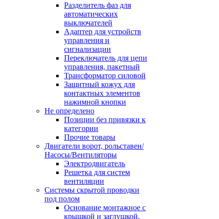
Разделитель фаз для
автоматических
выключателей
Адаптер для устройств
управления и
сигнализации
Переключатель для цепи
управления, пакетный
Трансформатор силовой
Защитный кожух для
контактных элементов
нажимной кнопки
Не определено
Позиции без привязки к
категории
Прочие товары
Двигатели ворот, рольставен/
Насосы/Вентиляторы
Электродвигатель
Решетка для систем
вентиляции
Системы скрытой проводки
под полом
Основание монтажное с
крышкой и заглушкой,