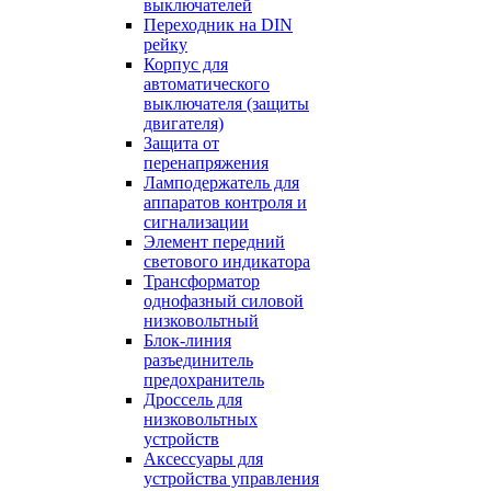
выключателей
Переходник на DIN
рейку
Корпус для
автоматического
выключателя (защиты
двигателя)
Защита от
перенапряжения
Ламподержатель для
аппаратов контроля и
сигнализации
Элемент передний
светового индикатора
Трансформатор
однофазный силовой
низковольтный
Блок-линия
разъединитель
предохранитель
Дроссель для
низковольтных
устройств
Аксессуары для
устройства управления