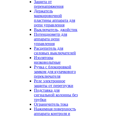
Защита от
перенапряжения
Держатель
маркировочной
пластины аппарата для
цепи управления
Выключатель, джойстик
Потенциометр для
аппарата цепи
управления
Расцепитель для
силовых выключателей
Изоляторы
низковольтные
Ручка с блокировкой
замком для кулачкового
переключателя
Реле электронное
защиты от перегрузки
Подставка для
сигнальной колонны без
трубки
Ограничитель тока
Нажимная поверхность
аппарата контроля и