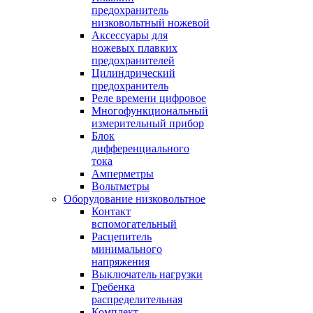
предохранитель
низковольтный ножевой
Аксессуары для
ножевых плавких
предохранителей
Цилиндрический
предохранитель
Реле времени цифровое
Многофункциональный
измерительный прибор
Блок
дифференциального
тока
Амперметры
Вольтметры
Оборудование низковольтное
Контакт
вспомогательный
Расцепитель
минимального
напряжения
Выключатель нагрузки
Гребенка
распределительная
Комплект