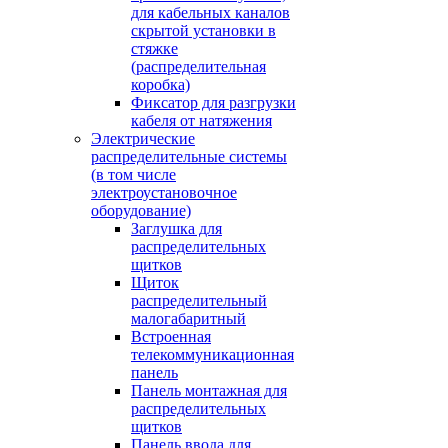
для кабельных каналов
скрытой установки в
стяжке
(распределительная
коробка)
Фиксатор для разгрузки
кабеля от натяжения
Электрические
распределительные системы
(в том числе
электроустановочное
оборудование)
Заглушка для
распределительных
щитков
Щиток
распределительный
малогабаритный
Встроенная
телекоммуникационная
панель
Панель монтажная для
распределительных
щитков
Панель ввода для