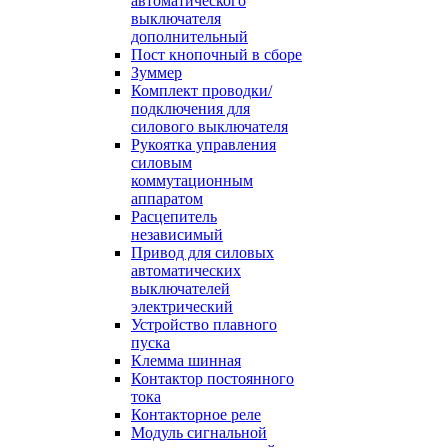
автоматического
выключателя
дополнительный
Пост кнопочный в сборе
Зуммер
Комплект проводки/
подключения для
силового выключателя
Рукоятка управления
силовым
коммутационным
аппаратом
Расцепитель
независимый
Привод для силовых
автоматических
выключателей
электрический
Устройство плавного
пуска
Клемма шинная
Контактор постоянного
тока
Контакторное реле
Модуль сигнальной