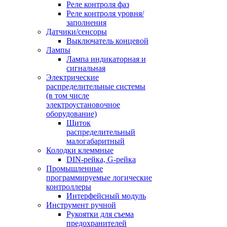
Реле контроля фаз
Реле контроля уровня/
заполнения
Датчики/сенсоры
Выключатель концевой
Лампы
Лампа индикаторная и
сигнальная
Электрические
распределительные системы
(в том числе
электроустановочное
оборудование)
Щиток
распределительный
малогабаритный
Колодки клеммные
DIN-рейка, G-рейка
Промышленные
программируемые логические
контроллеры
Интерфейсный модуль
Инструмент ручной
Рукоятки для съема
предохранителей