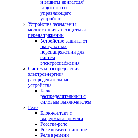
и защиты двигателя/
защитного и
управляющего
устройства
Устройства заземления,
молниезащиты и защиты от
перенапряжений
Устройство защиты от
импульсных
перенапряжений для
систем
электроснабжения
Системы распределения
электроэнергии/
распределительные
устройства
Блок
распределительный с
силовым выключателем
Реле
Блок-контакт с
выдержкой времени
Розетка-реле
Реле коммутационное
Реле времени