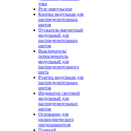
тока
Реле импульсное
Кнопка модульная для
распределительных
щитов
Пускатель магнитный
модульный для
распределительных
щитов
Выключатель/
переключатель
модульный для
распределительного
щита
Розетка модульная для
распределительных
щитов
Индикатор световой
модульный для
распределительных
щитов
Основание для
цилиндрического
предохранителя
Плавкий