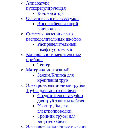
Аппаратура
пускорегулирующая
Конденсатор
Осветительные аксессуары
Энергосберегающий
контроллер
Системы электрических
распределительных шкафов
Распределительный
шкаф пустотелый
Контрольно-измерительные
приборы
Тестер
Материал монтажный
Зажим/Клипса для
крепления труб
Электроизоляционные трубы/
Трубы для защиты кабеля
Соединительная муфта
для труб защиты кабеля
Угол трубы для
электропроводки
Тройник трубы для
защиты кабеля
Электроустановочные изделия