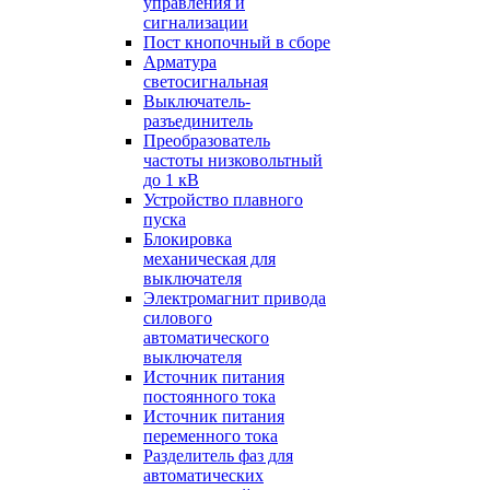
управления и
сигнализации
Пост кнопочный в сборе
Арматура
светосигнальная
Выключатель-
разъединитель
Преобразователь
частоты низковольтный
до 1 кВ
Устройство плавного
пуска
Блокировка
механическая для
выключателя
Электромагнит привода
силового
автоматического
выключателя
Источник питания
постоянного тока
Источник питания
переменного тока
Разделитель фаз для
автоматических