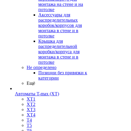
монтажа на стене и на
потолке
Аксессуары для
распределительных
коробок/корпусов для
монтажа в стене и в
потолке
Крышка для
распределительной
коробки/корпуса для
монтажа в стене и в
потолке
Не определено
Позиции без привязки к
категории
Ещё
Автоматы T-max (XT)
XT1
XT2
XT3
XT4
T4
T5
T6