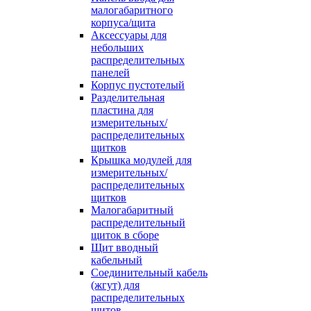
малогабаритного
корпуса/щита
Аксессуары для
небольших
распределительных
панелей
Корпус пустотелый
Разделительная
пластина для
измерительных/
распределительных
щитков
Крышка модулей для
измерительных/
распределительных
щитков
Малогабаритный
распределительный
щиток в сборе
Щит вводный
кабельный
Соединительный кабель
(жгут) для
распределительных
щитов