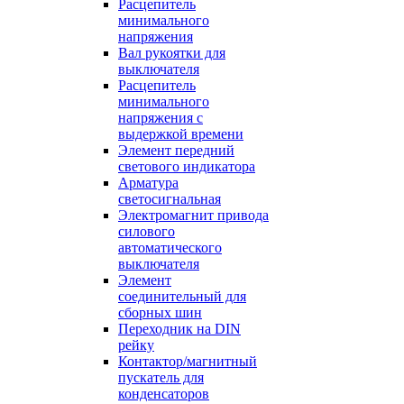
Расцепитель
минимального
напряжения
Вал рукоятки для
выключателя
Расцепитель
минимального
напряжения с
выдержкой времени
Элемент передний
светового индикатора
Арматура
светосигнальная
Электромагнит привода
силового
автоматического
выключателя
Элемент
соединительный для
сборных шин
Переходник на DIN
рейку
Контактор/магнитный
пускатель для
конденсаторов