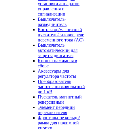
установки аппаратов
управления и
сигнализации
Выключатель-
разъединитель
Контактор/магнитный
пускатель/силовое реле
переменного тока (АС)
Выключатель
автоматический для
защиты двигателя
Кнопка нажимная в
сборе
Аксессуары для
регулятора частоты
Преобразователь
частоты низковольтный
до 1 кВ
Пускатель магнитный
реверсивный
Элемент передний
переключателя
Фронтальное кольцо/
рамка для нажимной
кнопки