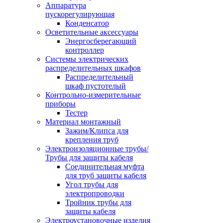
Аппаратура
пускорегулирующая
Конденсатор
Осветительные аксессуары
Энергосберегающий
контроллер
Системы электрических
распределительных шкафов
Распределительный
шкаф пустотелый
Контрольно-измерительные
приборы
Тестер
Материал монтажный
Зажим/Клипса для
крепления труб
Электроизоляционные трубы/
Трубы для защиты кабеля
Соединительная муфта
для труб защиты кабеля
Угол трубы для
электропроводки
Тройник трубы для
защиты кабеля
Электроустановочные изделия