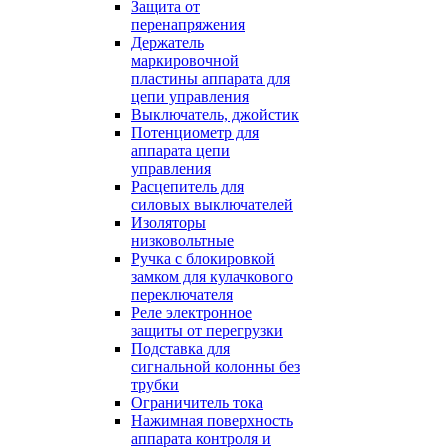
Защита от
перенапряжения
Держатель
маркировочной
пластины аппарата для
цепи управления
Выключатель, джойстик
Потенциометр для
аппарата цепи
управления
Расцепитель для
силовых выключателей
Изоляторы
низковольтные
Ручка с блокировкой
замком для кулачкового
переключателя
Реле электронное
защиты от перегрузки
Подставка для
сигнальной колонны без
трубки
Ограничитель тока
Нажимная поверхность
аппарата контроля и