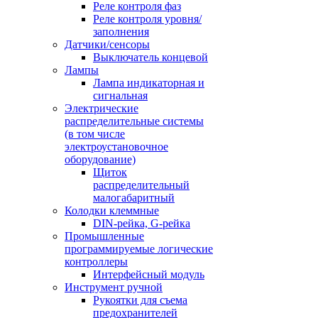
Реле контроля фаз
Реле контроля уровня/
заполнения
Датчики/сенсоры
Выключатель концевой
Лампы
Лампа индикаторная и
сигнальная
Электрические
распределительные системы
(в том числе
электроустановочное
оборудование)
Щиток
распределительный
малогабаритный
Колодки клеммные
DIN-рейка, G-рейка
Промышленные
программируемые логические
контроллеры
Интерфейсный модуль
Инструмент ручной
Рукоятки для съема
предохранителей