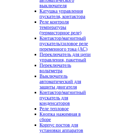
автоматического
выключателя
Катушка управления
пускателя, контактора
Реле контроля
температуры
(термисторное реле)
Контактор/магнитный
пускатель/силовое реле
переменного тока (АС)
Переключатель для цепи
управления, пакетный
Переключатель
вольтметра
Выключатель
автоматический для
защиты двигателя
Контактор/магнитный
пускатель для
конденсаторов
Реле тепловое
Кнопка нажимная в
сборе
Корпус постов для
установки аппаратов