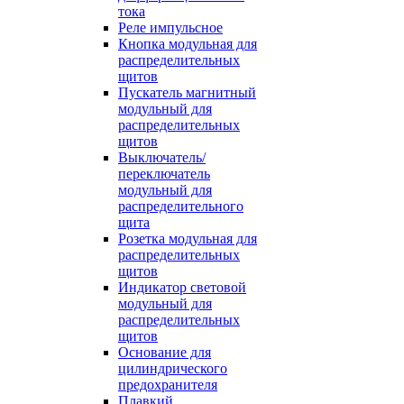
тока
Реле импульсное
Кнопка модульная для
распределительных
щитов
Пускатель магнитный
модульный для
распределительных
щитов
Выключатель/
переключатель
модульный для
распределительного
щита
Розетка модульная для
распределительных
щитов
Индикатор световой
модульный для
распределительных
щитов
Основание для
цилиндрического
предохранителя
Плавкий