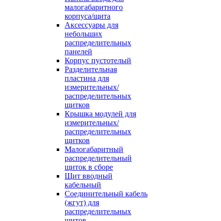
малогабаритного
корпуса/щита
Аксессуары для
небольших
распределительных
панелей
Корпус пустотелый
Разделительная
пластина для
измерительных/
распределительных
щитков
Крышка модулей для
измерительных/
распределительных
щитков
Малогабаритный
распределительный
щиток в сборе
Щит вводный
кабельный
Соединительный кабель
(жгут) для
распределительных
щитов