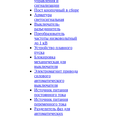
управления и
сигнализации
Пост кнопочный в сборе
Арматура
светосигнальная
Выключатель-
разъединитель
Преобразователь
частоты низковольтный
до 1 кВ
Устройство плавного
пуска
Блокировка
механическая для
выключателя
Электромагнит привода
силового
автоматического
выключателя
Источник питания
постоянного тока
Источник питания
переменного тока
Разделитель фаз для
автоматических