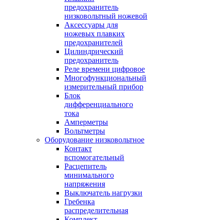
предохранитель
низковольтный ножевой
Аксессуары для
ножевых плавких
предохранителей
Цилиндрический
предохранитель
Реле времени цифровое
Многофункциональный
измерительный прибор
Блок
дифференциального
тока
Амперметры
Вольтметры
Оборудование низковольтное
Контакт
вспомогательный
Расцепитель
минимального
напряжения
Выключатель нагрузки
Гребенка
распределительная
Комплект