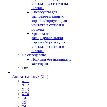
монтажа на стене и на
потолке
Аксессуары для
распределительных
коробок/корпусов для
монтажа в стене и в
потолке
Крышка для
распределительной
коробки/корпуса для
монтажа в стене и в
потолке
Не определено
Позиции без привязки к
категории
Ещё
Автоматы T-max (XT)
XT1
XT2
XT3
XT4
T4
T5
T6