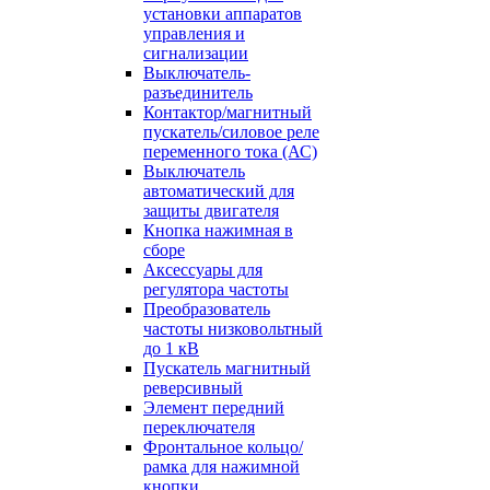
установки аппаратов
управления и
сигнализации
Выключатель-
разъединитель
Контактор/магнитный
пускатель/силовое реле
переменного тока (АС)
Выключатель
автоматический для
защиты двигателя
Кнопка нажимная в
сборе
Аксессуары для
регулятора частоты
Преобразователь
частоты низковольтный
до 1 кВ
Пускатель магнитный
реверсивный
Элемент передний
переключателя
Фронтальное кольцо/
рамка для нажимной
кнопки