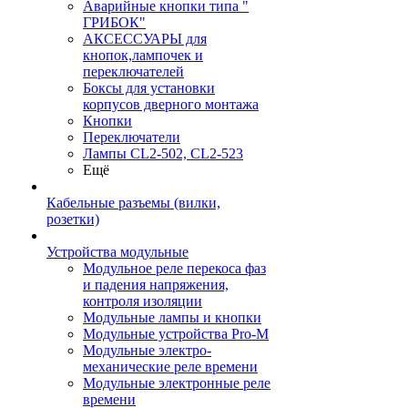
Аварийные кнопки типа "
ГРИБОК"
АКСЕССУАРЫ для
кнопок,лампочек и
переключателей
Боксы для установки
корпусов дверного монтажа
Кнопки
Переключатели
Лампы CL2-502, CL2-523
Ещё
Кабельные разъемы (вилки,
розетки)
Устройства модульные
Модульное реле перекоса фаз
и падения напряжения,
контроля изоляции
Модульные лампы и кнопки
Модульные устройства Pro-M
Модульные электро-
механические реле времени
Модульные электронные реле
времени