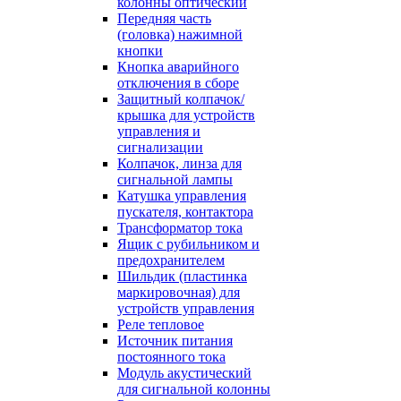
колонны оптический
Передняя часть
(головка) нажимной
кнопки
Кнопка аварийного
отключения в сборе
Защитный колпачок/
крышка для устройств
управления и
сигнализации
Колпачок, линза для
сигнальной лампы
Катушка управления
пускателя, контактора
Трансформатор тока
Ящик с рубильником и
предохранителем
Шильдик (пластинка
маркировочная) для
устройств управления
Реле тепловое
Источник питания
постоянного тока
Модуль акустический
для сигнальной колонны