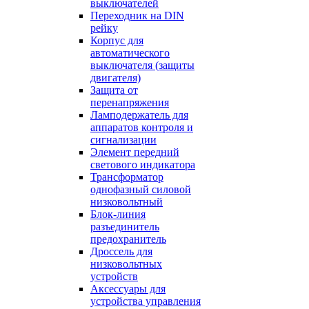
выключателей
Переходник на DIN
рейку
Корпус для
автоматического
выключателя (защиты
двигателя)
Защита от
перенапряжения
Ламподержатель для
аппаратов контроля и
сигнализации
Элемент передний
светового индикатора
Трансформатор
однофазный силовой
низковольтный
Блок-линия
разъединитель
предохранитель
Дроссель для
низковольтных
устройств
Аксессуары для
устройства управления