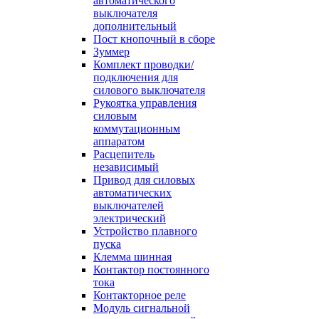
автоматического
выключателя
дополнительный
Пост кнопочный в сборе
Зуммер
Комплект проводки/
подключения для
силового выключателя
Рукоятка управления
силовым
коммутационным
аппаратом
Расцепитель
независимый
Привод для силовых
автоматических
выключателей
электрический
Устройство плавного
пуска
Клемма шинная
Контактор постоянного
тока
Контакторное реле
Модуль сигнальной