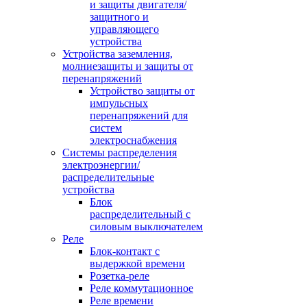
и защиты двигателя/
защитного и
управляющего
устройства
Устройства заземления,
молниезащиты и защиты от
перенапряжений
Устройство защиты от
импульсных
перенапряжений для
систем
электроснабжения
Системы распределения
электроэнергии/
распределительные
устройства
Блок
распределительный с
силовым выключателем
Реле
Блок-контакт с
выдержкой времени
Розетка-реле
Реле коммутационное
Реле времени