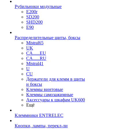
Рубильники модульные
E200r
SD200
SHD200
E90
Распределительные щиты, боксы
Mistral65
UK
CA......EU
CA......RU
Mistral41
U
CU
Держатели для клемм в щиты
и боксы
Клеммы винтовые
Клеммы самозажимные
Аксессуары к шкафам UK600
Ещё
Клеммники ENTRELEC
Кнопки, лампы, перекл-ли