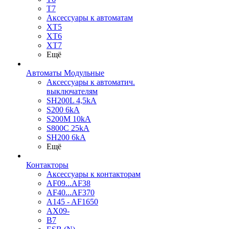
T7
Аксессуары к автоматам
XT5
XT6
XT7
Ещё
Автоматы Модульные
Аксессуары к автоматич.
выключателям
SH200L 4,5kA
S200 6kA
S200M 10kA
S800C 25kA
SH200 6kA
Ещё
Контакторы
Аксессуары к контакторам
AF09...AF38
AF40...AF370
A145 - AF1650
AX09-
B7