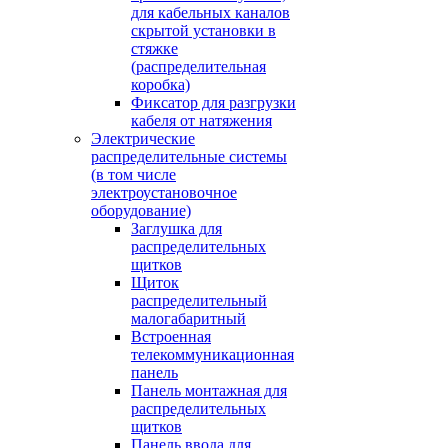
для кабельных каналов
скрытой установки в
стяжке
(распределительная
коробка)
Фиксатор для разгрузки
кабеля от натяжения
Электрические
распределительные системы
(в том числе
электроустановочное
оборудование)
Заглушка для
распределительных
щитков
Щиток
распределительный
малогабаритный
Встроенная
телекоммуникационная
панель
Панель монтажная для
распределительных
щитков
Панель ввода для