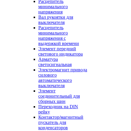
Расцепитель
минимального
напряжения
Вал рукоятки для
выключателя
Расцепитель
минимального
напряжения с
выдержкой времени
Элемент передний
светового индикатора
Арматура
светосигнальная
Электромагнит привода
силового
автоматического
выключателя
Элемент
соединительный для
сборных шин
Переходник на DIN
рейку
Контактор/магнитный
пускатель для
конденсаторов