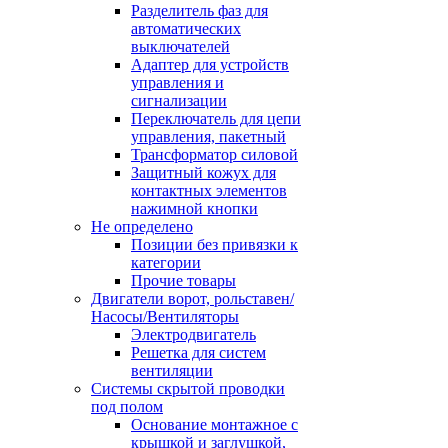
Разделитель фаз для
автоматических
выключателей
Адаптер для устройств
управления и
сигнализации
Переключатель для цепи
управления, пакетный
Трансформатор силовой
Защитный кожух для
контактных элементов
нажимной кнопки
Не определено
Позиции без привязки к
категории
Прочие товары
Двигатели ворот, рольставен/
Насосы/Вентиляторы
Электродвигатель
Решетка для систем
вентиляции
Системы скрытой проводки
под полом
Основание монтажное с
крышкой и заглушкой,