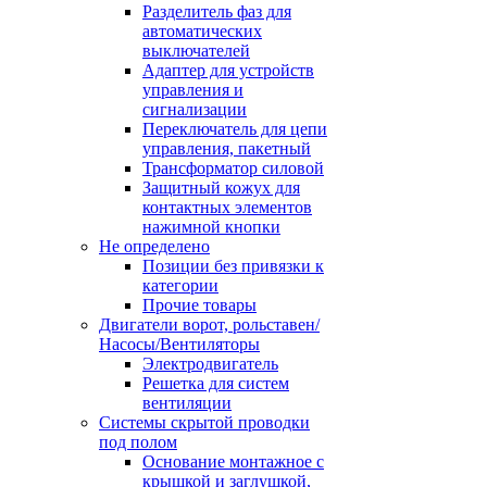
Разделитель фаз для
автоматических
выключателей
Адаптер для устройств
управления и
сигнализации
Переключатель для цепи
управления, пакетный
Трансформатор силовой
Защитный кожух для
контактных элементов
нажимной кнопки
Не определено
Позиции без привязки к
категории
Прочие товары
Двигатели ворот, рольставен/
Насосы/Вентиляторы
Электродвигатель
Решетка для систем
вентиляции
Системы скрытой проводки
под полом
Основание монтажное с
крышкой и заглушкой,