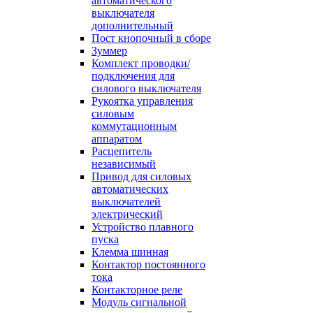
автоматического
выключателя
дополнительный
Пост кнопочный в сборе
Зуммер
Комплект проводки/
подключения для
силового выключателя
Рукоятка управления
силовым
коммутационным
аппаратом
Расцепитель
независимый
Привод для силовых
автоматических
выключателей
электрический
Устройство плавного
пуска
Клемма шинная
Контактор постоянного
тока
Контакторное реле
Модуль сигнальной