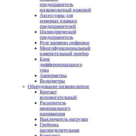
предохранитель
низковольтный ножевой
Аксессуары для
ножевых плавких
предохранителей
Цилиндрический
предохранитель
Реле времени цифровое
Многофункциональный
измерительный прибор
Блок
дифференциального
тока
Амперметры
Вольтметры
Оборудование низковольтное
Контакт
вспомогательный
Расцепитель
минимального
напряжения
Выключатель нагрузки
Гребенка
распределительная
Комплект