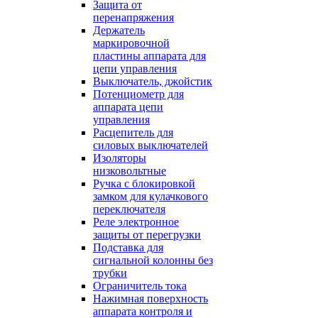
Защита от
перенапряжения
Держатель
маркировочной
пластины аппарата для
цепи управления
Выключатель, джойстик
Потенциометр для
аппарата цепи
управления
Расцепитель для
силовых выключателей
Изоляторы
низковольтные
Ручка с блокировкой
замком для кулачкового
переключателя
Реле электронное
защиты от перегрузки
Подставка для
сигнальной колонны без
трубки
Ограничитель тока
Нажимная поверхность
аппарата контроля и