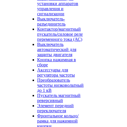
установки аппаратов
управления и
сигнализации
Выключатель-
разъединитель
Контактор/магнитный
пускатель/силовое реле
переменного тока (АС)
Выключатель
автоматический для
защиты двигателя
Кнопка нажимная в
сборе
Аксессуары для
регулятора частоты
Преобразователь
частоты низковольтный
до 1 кВ
Пускатель магнитный
реверсивный
Элемент передний
переключателя
Фронтальное кольцо/
рамка для нажимной
кнопки