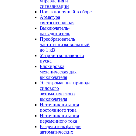
управления и
сигнализации
Пост кнопочный в сборе
Арматура
светосигнальная
Выключатель-
разъединитель
Преобразователь
частоты низковольтный
до 1 кВ
Устройство плавного
пуска
Блокировка
механическая для
выключателя
Электромагнит привода
силового
автоматического
выключателя
Источник питания
постоянного тока
Источник питания
переменного тока
Разделитель фаз для
автоматических