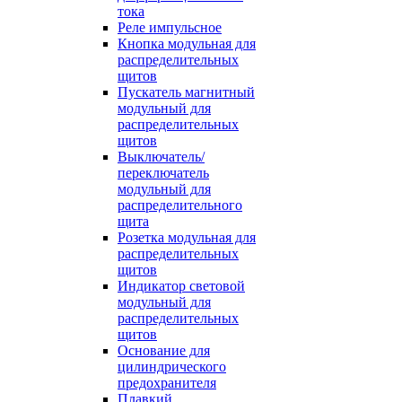
тока
Реле импульсное
Кнопка модульная для
распределительных
щитов
Пускатель магнитный
модульный для
распределительных
щитов
Выключатель/
переключатель
модульный для
распределительного
щита
Розетка модульная для
распределительных
щитов
Индикатор световой
модульный для
распределительных
щитов
Основание для
цилиндрического
предохранителя
Плавкий