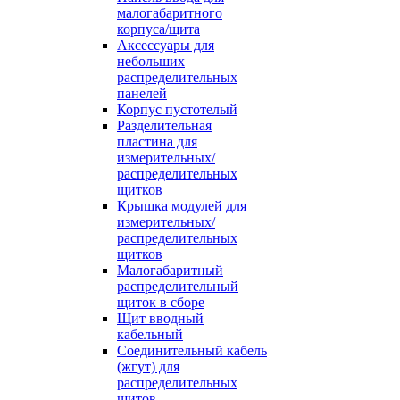
малогабаритного
корпуса/щита
Аксессуары для
небольших
распределительных
панелей
Корпус пустотелый
Разделительная
пластина для
измерительных/
распределительных
щитков
Крышка модулей для
измерительных/
распределительных
щитков
Малогабаритный
распределительный
щиток в сборе
Щит вводный
кабельный
Соединительный кабель
(жгут) для
распределительных
щитов