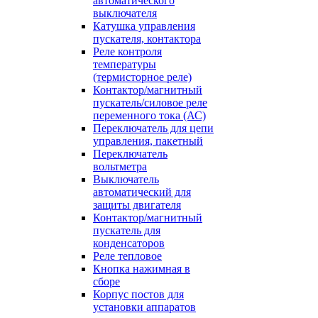
автоматического
выключателя
Катушка управления
пускателя, контактора
Реле контроля
температуры
(термисторное реле)
Контактор/магнитный
пускатель/силовое реле
переменного тока (АС)
Переключатель для цепи
управления, пакетный
Переключатель
вольтметра
Выключатель
автоматический для
защиты двигателя
Контактор/магнитный
пускатель для
конденсаторов
Реле тепловое
Кнопка нажимная в
сборе
Корпус постов для
установки аппаратов