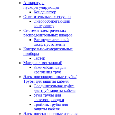
Аппаратура
пускорегулирующая
Конденсатор
Осветительные аксессуары
Энергосберегающий
контроллер
Системы электрических
распределительных шкафов
Распределительный
шкаф пустотелый
Контрольно-измерительные
приборы
Тестер
Материал монтажный
Зажим/Клипса для
крепления труб
Электроизоляционные трубы/
Трубы для защиты кабеля
Соединительная муфта
для труб защиты кабеля
Угол трубы для
электропроводки
Тройник трубы для
защиты кабеля
Электроустановочные изделия