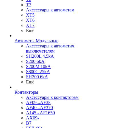
T7
Аксессуары к автоматам
XT5
XT6
XT7
Ещё
Автоматы Модульные
Аксессуары к автоматич.
выключателям
SH200L 4,5kA
S200 6kA
S200M 10kA
S800C 25kA
SH200 6kA
Ещё
Контакторы
Аксессуары к контакторам
AF09...AF38
AF40...AF370
A145 - AF1650
AX09-
B7