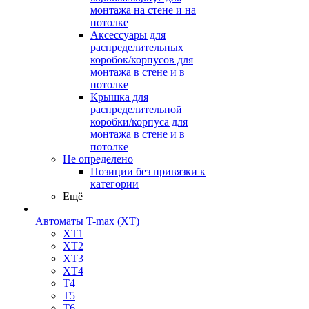
монтажа на стене и на
потолке
Аксессуары для
распределительных
коробок/корпусов для
монтажа в стене и в
потолке
Крышка для
распределительной
коробки/корпуса для
монтажа в стене и в
потолке
Не определено
Позиции без привязки к
категории
Ещё
Автоматы T-max (XT)
XT1
XT2
XT3
XT4
T4
T5
T6