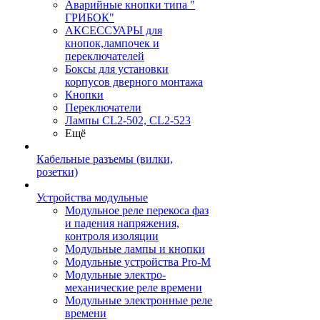
Аварийные кнопки типа "
ГРИБОК"
АКСЕССУАРЫ для
кнопок,лампочек и
переключателей
Боксы для установки
корпусов дверного монтажа
Кнопки
Переключатели
Лампы CL2-502, CL2-523
Ещё
Кабельные разъемы (вилки,
розетки)
Устройства модульные
Модульное реле перекоса фаз
и падения напряжения,
контроля изоляции
Модульные лампы и кнопки
Модульные устройства Pro-M
Модульные электро-
механические реле времени
Модульные электронные реле
времени