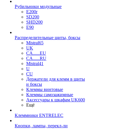
Рубильники модульные
E200r
SD200
SHD200
E90
Распределительные щиты, боксы
Mistral65
UK
CA......EU
CA......RU
Mistral41
U
CU
Держатели для клемм в щиты
и боксы
Клеммы винтовые
Клеммы самозажимные
Аксессуары к шкафам UK600
Ещё
Клеммники ENTRELEC
Кнопки, лампы, перекл-ли