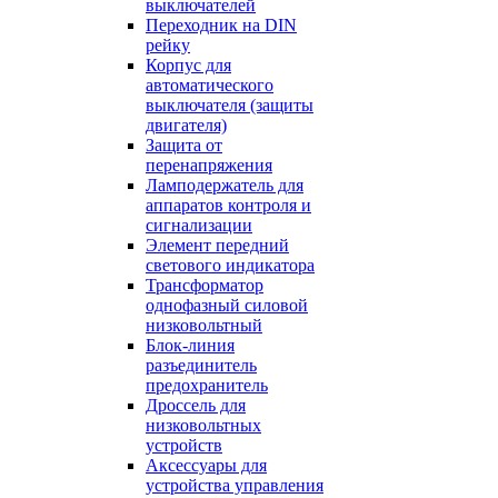
выключателей
Переходник на DIN
рейку
Корпус для
автоматического
выключателя (защиты
двигателя)
Защита от
перенапряжения
Ламподержатель для
аппаратов контроля и
сигнализации
Элемент передний
светового индикатора
Трансформатор
однофазный силовой
низковольтный
Блок-линия
разъединитель
предохранитель
Дроссель для
низковольтных
устройств
Аксессуары для
устройства управления