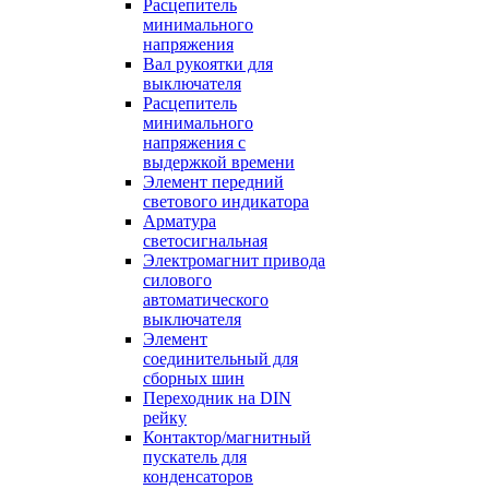
Расцепитель
минимального
напряжения
Вал рукоятки для
выключателя
Расцепитель
минимального
напряжения с
выдержкой времени
Элемент передний
светового индикатора
Арматура
светосигнальная
Электромагнит привода
силового
автоматического
выключателя
Элемент
соединительный для
сборных шин
Переходник на DIN
рейку
Контактор/магнитный
пускатель для
конденсаторов