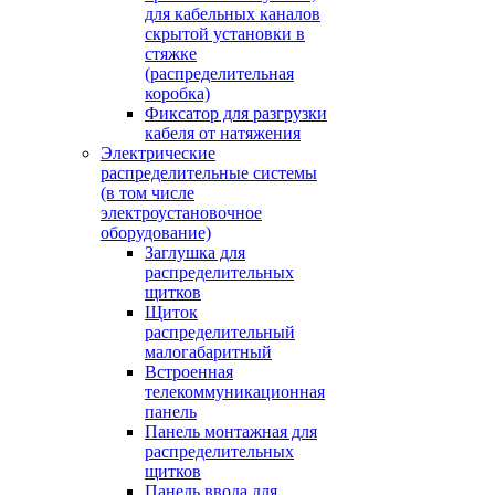
для кабельных каналов
скрытой установки в
стяжке
(распределительная
коробка)
Фиксатор для разгрузки
кабеля от натяжения
Электрические
распределительные системы
(в том числе
электроустановочное
оборудование)
Заглушка для
распределительных
щитков
Щиток
распределительный
малогабаритный
Встроенная
телекоммуникационная
панель
Панель монтажная для
распределительных
щитков
Панель ввода для