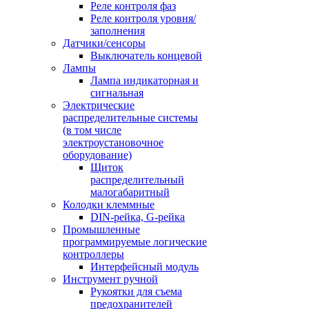
Реле контроля фаз
Реле контроля уровня/
заполнения
Датчики/сенсоры
Выключатель концевой
Лампы
Лампа индикаторная и
сигнальная
Электрические
распределительные системы
(в том числе
электроустановочное
оборудование)
Щиток
распределительный
малогабаритный
Колодки клеммные
DIN-рейка, G-рейка
Промышленные
программируемые логические
контроллеры
Интерфейсный модуль
Инструмент ручной
Рукоятки для съема
предохранителей