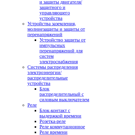
и защиты двигателя/
защитного и
управляющего
устройства
Устройства заземления,
молниезащиты и защиты от
перенапряжений
Устройство защиты от
импульсных
перенапряжений для
систем
электроснабжения
Системы распределения
электроэнергии/
распределительные
устройства
Блок
распределительный с
силовым выключателем
Реле
Блок-контакт с
выдержкой времени
Розетка-реле
Реле коммутационное
Реле времени