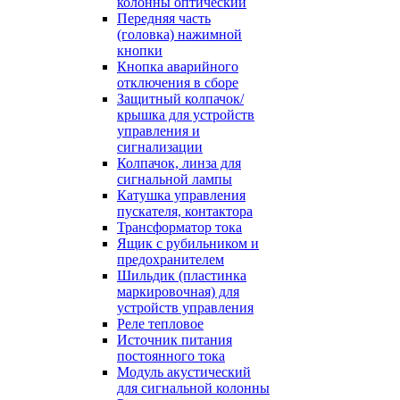
колонны оптический
Передняя часть
(головка) нажимной
кнопки
Кнопка аварийного
отключения в сборе
Защитный колпачок/
крышка для устройств
управления и
сигнализации
Колпачок, линза для
сигнальной лампы
Катушка управления
пускателя, контактора
Трансформатор тока
Ящик с рубильником и
предохранителем
Шильдик (пластинка
маркировочная) для
устройств управления
Реле тепловое
Источник питания
постоянного тока
Модуль акустический
для сигнальной колонны