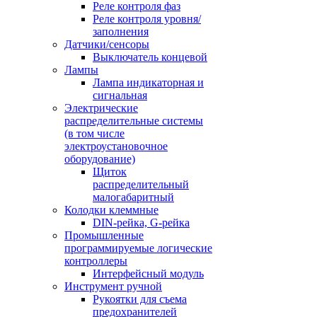
Реле контроля фаз
Реле контроля уровня/
заполнения
Датчики/сенсоры
Выключатель концевой
Лампы
Лампа индикаторная и
сигнальная
Электрические
распределительные системы
(в том числе
электроустановочное
оборудование)
Щиток
распределительный
малогабаритный
Колодки клеммные
DIN-рейка, G-рейка
Промышленные
программируемые логические
контроллеры
Интерфейсный модуль
Инструмент ручной
Рукоятки для съема
предохранителей