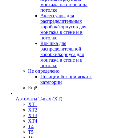
монтажа на стене и на
потолке
Аксессуары для
распределительных
коробок/корпусов для
монтажа в стене и в
потолке
Крышка для
распределительной
коробки/корпуса для
монтажа в стене и в
потолке
Не определено
Позиции без привязки к
категории
Ещё
Автоматы T-max (XT)
XT1
XT2
XT3
XT4
T4
T5
T6