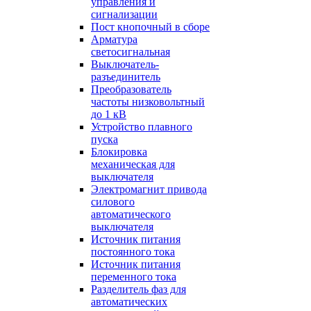
управления и
сигнализации
Пост кнопочный в сборе
Арматура
светосигнальная
Выключатель-
разъединитель
Преобразователь
частоты низковольтный
до 1 кВ
Устройство плавного
пуска
Блокировка
механическая для
выключателя
Электромагнит привода
силового
автоматического
выключателя
Источник питания
постоянного тока
Источник питания
переменного тока
Разделитель фаз для
автоматических