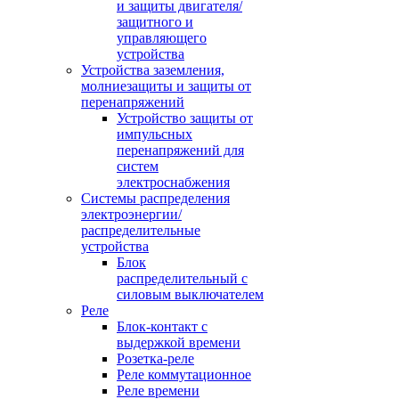
и защиты двигателя/
защитного и
управляющего
устройства
Устройства заземления,
молниезащиты и защиты от
перенапряжений
Устройство защиты от
импульсных
перенапряжений для
систем
электроснабжения
Системы распределения
электроэнергии/
распределительные
устройства
Блок
распределительный с
силовым выключателем
Реле
Блок-контакт с
выдержкой времени
Розетка-реле
Реле коммутационное
Реле времени