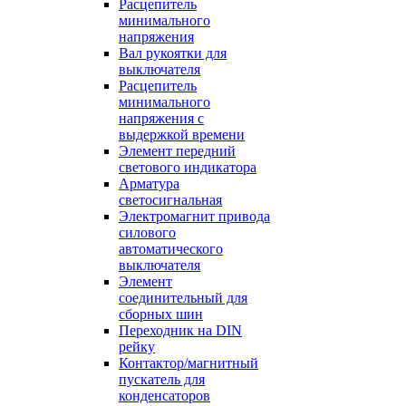
Расцепитель
минимального
напряжения
Вал рукоятки для
выключателя
Расцепитель
минимального
напряжения с
выдержкой времени
Элемент передний
светового индикатора
Арматура
светосигнальная
Электромагнит привода
силового
автоматического
выключателя
Элемент
соединительный для
сборных шин
Переходник на DIN
рейку
Контактор/магнитный
пускатель для
конденсаторов