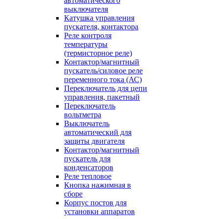
автоматического
выключателя
Катушка управления
пускателя, контактора
Реле контроля
температуры
(термисторное реле)
Контактор/магнитный
пускатель/силовое реле
переменного тока (АС)
Переключатель для цепи
управления, пакетный
Переключатель
вольтметра
Выключатель
автоматический для
защиты двигателя
Контактор/магнитный
пускатель для
конденсаторов
Реле тепловое
Кнопка нажимная в
сборе
Корпус постов для
установки аппаратов