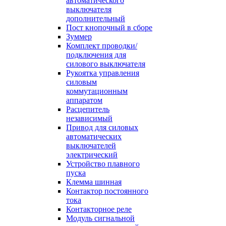
автоматического
выключателя
дополнительный
Пост кнопочный в сборе
Зуммер
Комплект проводки/
подключения для
силового выключателя
Рукоятка управления
силовым
коммутационным
аппаратом
Расцепитель
независимый
Привод для силовых
автоматических
выключателей
электрический
Устройство плавного
пуска
Клемма шинная
Контактор постоянного
тока
Контакторное реле
Модуль сигнальной