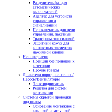
Разделитель фаз для
автоматических
выключателей
Адаптер для устройств
управления и
сигнализации
Переключатель для цепи
управления, пакетный
Трансформатор силовой
Защитный кожух для
контактных элементов
нажимной кнопки
Не определено
Позиции без привязки к
категории
Прочие товары
Двигатели ворот, рольставен/
Насосы/Вентиляторы
Электродвигатель
Решетка для систем
вентиляции
Системы скрытой проводки
под полом
Основание монтажное с
крышкой и заглушкой,