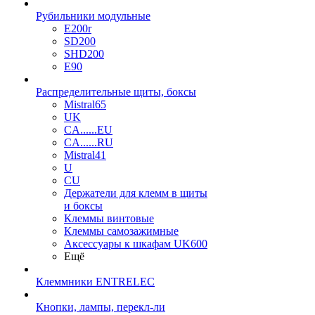
Рубильники модульные
E200r
SD200
SHD200
E90
Распределительные щиты, боксы
Mistral65
UK
CA......EU
CA......RU
Mistral41
U
CU
Держатели для клемм в щиты
и боксы
Клеммы винтовые
Клеммы самозажимные
Аксессуары к шкафам UK600
Ещё
Клеммники ENTRELEC
Кнопки, лампы, перекл-ли