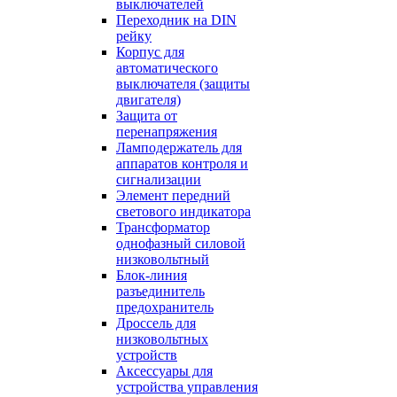
выключателей
Переходник на DIN
рейку
Корпус для
автоматического
выключателя (защиты
двигателя)
Защита от
перенапряжения
Ламподержатель для
аппаратов контроля и
сигнализации
Элемент передний
светового индикатора
Трансформатор
однофазный силовой
низковольтный
Блок-линия
разъединитель
предохранитель
Дроссель для
низковольтных
устройств
Аксессуары для
устройства управления