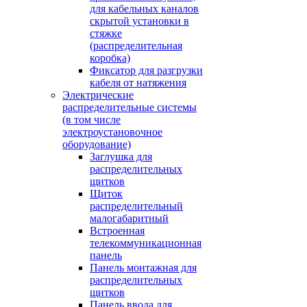
для кабельных каналов
скрытой установки в
стяжке
(распределительная
коробка)
Фиксатор для разгрузки
кабеля от натяжения
Электрические
распределительные системы
(в том числе
электроустановочное
оборудование)
Заглушка для
распределительных
щитков
Щиток
распределительный
малогабаритный
Встроенная
телекоммуникационная
панель
Панель монтажная для
распределительных
щитков
Панель ввода для