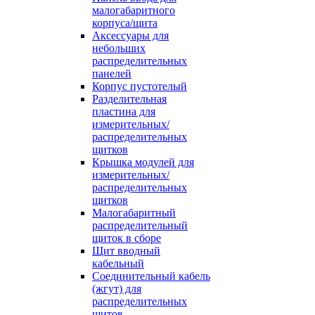
малогабаритного
корпуса/щита
Аксессуары для
небольших
распределительных
панелей
Корпус пустотелый
Разделительная
пластина для
измерительных/
распределительных
щитков
Крышка модулей для
измерительных/
распределительных
щитков
Малогабаритный
распределительный
щиток в сборе
Щит вводный
кабельный
Соединительный кабель
(жгут) для
распределительных
щитов