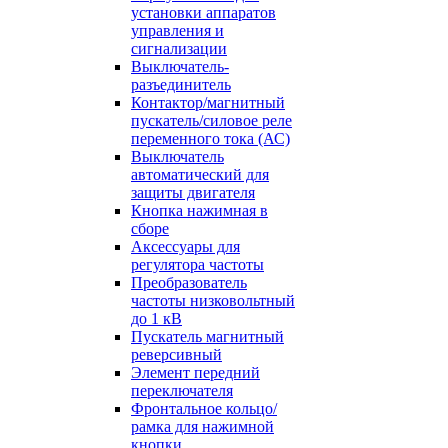
установки аппаратов
управления и
сигнализации
Выключатель-
разъединитель
Контактор/магнитный
пускатель/силовое реле
переменного тока (АС)
Выключатель
автоматический для
защиты двигателя
Кнопка нажимная в
сборе
Аксессуары для
регулятора частоты
Преобразователь
частоты низковольтный
до 1 кВ
Пускатель магнитный
реверсивный
Элемент передний
переключателя
Фронтальное кольцо/
рамка для нажимной
кнопки