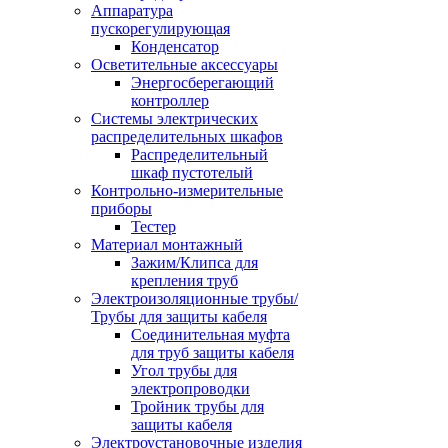
Аппаратура
пускорегулирующая
Конденсатор
Осветительные аксессуары
Энергосберегающий
контроллер
Системы электрических
распределительных шкафов
Распределительный
шкаф пустотелый
Контрольно-измерительные
приборы
Тестер
Материал монтажный
Зажим/Клипса для
крепления труб
Электроизоляционные трубы/
Трубы для защиты кабеля
Соединительная муфта
для труб защиты кабеля
Угол трубы для
электропроводки
Тройник трубы для
защиты кабеля
Электроустановочные изделия