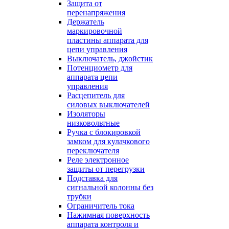
Защита от
перенапряжения
Держатель
маркировочной
пластины аппарата для
цепи управления
Выключатель, джойстик
Потенциометр для
аппарата цепи
управления
Расцепитель для
силовых выключателей
Изоляторы
низковольтные
Ручка с блокировкой
замком для кулачкового
переключателя
Реле электронное
защиты от перегрузки
Подставка для
сигнальной колонны без
трубки
Ограничитель тока
Нажимная поверхность
аппарата контроля и