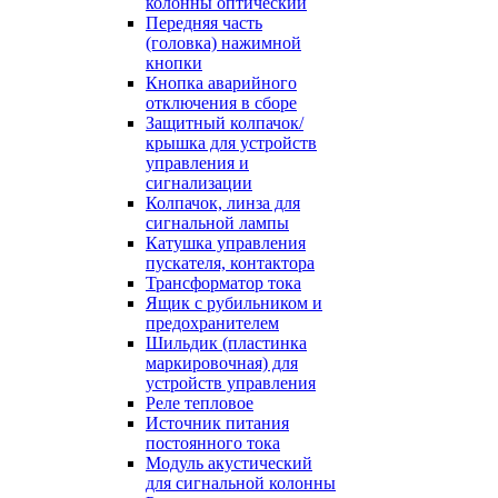
колонны оптический
Передняя часть
(головка) нажимной
кнопки
Кнопка аварийного
отключения в сборе
Защитный колпачок/
крышка для устройств
управления и
сигнализации
Колпачок, линза для
сигнальной лампы
Катушка управления
пускателя, контактора
Трансформатор тока
Ящик с рубильником и
предохранителем
Шильдик (пластинка
маркировочная) для
устройств управления
Реле тепловое
Источник питания
постоянного тока
Модуль акустический
для сигнальной колонны