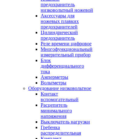
предохранитель
низковольтный ножевой
Аксессуары для
ножевых плавких
предохранителей
Цилиндрический
предохранитель
Реле времени цифровое
Многофункциональный
измерительный прибор
Блок
дифференциального
тока
Амперметры
Вольтметры
Оборудование низковольтное
Контакт
вспомогательный
Расцепитель
минимального
напряжения
Выключатель нагрузки
Гребенка
распределительная
Комплект