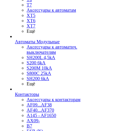
T7
Аксессуары к автоматам
XT5
XT6
XT7
Ещё
Автоматы Модульные
Аксессуары к автоматич.
выключателям
SH200L 4,5kA
S200 6kA
S200M 10kA
S800C 25kA
SH200 6kA
Ещё
Контакторы
Аксессуары к контакторам
AF09...AF38
AF40...AF370
A145 - AF1650
AX09-
B7