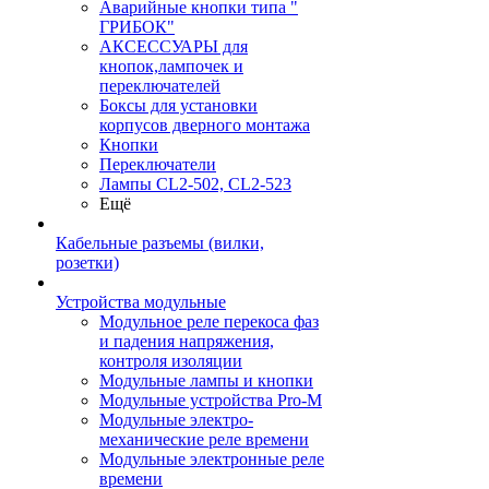
Аварийные кнопки типа "
ГРИБОК"
АКСЕССУАРЫ для
кнопок,лампочек и
переключателей
Боксы для установки
корпусов дверного монтажа
Кнопки
Переключатели
Лампы CL2-502, CL2-523
Ещё
Кабельные разъемы (вилки,
розетки)
Устройства модульные
Модульное реле перекоса фаз
и падения напряжения,
контроля изоляции
Модульные лампы и кнопки
Модульные устройства Pro-M
Модульные электро-
механические реле времени
Модульные электронные реле
времени