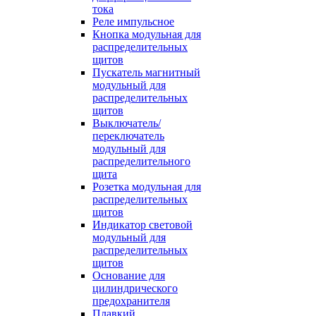
тока
Реле импульсное
Кнопка модульная для
распределительных
щитов
Пускатель магнитный
модульный для
распределительных
щитов
Выключатель/
переключатель
модульный для
распределительного
щита
Розетка модульная для
распределительных
щитов
Индикатор световой
модульный для
распределительных
щитов
Основание для
цилиндрического
предохранителя
Плавкий