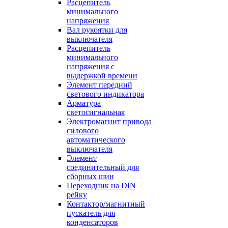
Расцепитель
минимального
напряжения
Вал рукоятки для
выключателя
Расцепитель
минимального
напряжения с
выдержкой времени
Элемент передний
светового индикатора
Арматура
светосигнальная
Электромагнит привода
силового
автоматического
выключателя
Элемент
соединительный для
сборных шин
Переходник на DIN
рейку
Контактор/магнитный
пускатель для
конденсаторов