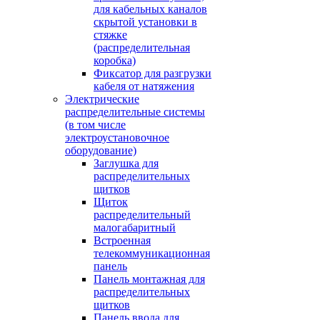
для кабельных каналов
скрытой установки в
стяжке
(распределительная
коробка)
Фиксатор для разгрузки
кабеля от натяжения
Электрические
распределительные системы
(в том числе
электроустановочное
оборудование)
Заглушка для
распределительных
щитков
Щиток
распределительный
малогабаритный
Встроенная
телекоммуникационная
панель
Панель монтажная для
распределительных
щитков
Панель ввода для