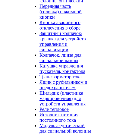
колонны оптический
Передняя часть
(головка) нажимной
кнопки
Кнопка аварийного
отключения в сборе
Защитный колпачок/
крышка для устройств
управления и
сигнализации
Колпачок, линза для
сигнальной лампы
Катушка управления
пускателя, контактора
Трансформатор тока
Ящик с рубильником и
предохранителем
Шильдик (пластинка
маркировочная) для
устройств управления
Реле тепловое
Источник питания
постоянного тока
Модуль акустический
для сигнальной колонны