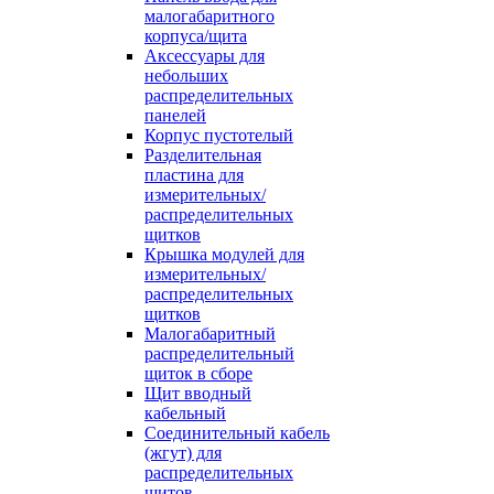
малогабаритного
корпуса/щита
Аксессуары для
небольших
распределительных
панелей
Корпус пустотелый
Разделительная
пластина для
измерительных/
распределительных
щитков
Крышка модулей для
измерительных/
распределительных
щитков
Малогабаритный
распределительный
щиток в сборе
Щит вводный
кабельный
Соединительный кабель
(жгут) для
распределительных
щитов