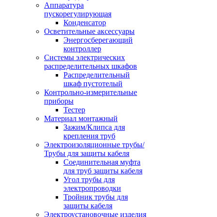
Аппаратура
пускорегулирующая
Конденсатор
Осветительные аксессуары
Энергосберегающий
контроллер
Системы электрических
распределительных шкафов
Распределительный
шкаф пустотелый
Контрольно-измерительные
приборы
Тестер
Материал монтажный
Зажим/Клипса для
крепления труб
Электроизоляционные трубы/
Трубы для защиты кабеля
Соединительная муфта
для труб защиты кабеля
Угол трубы для
электропроводки
Тройник трубы для
защиты кабеля
Электроустановочные изделия