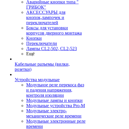
Аварийные кнопки типа "
ГРИБОК"
АКСЕССУАРЫ для
кнопок,лампочек и
переключателей
Боксы для установки
корпусов дверного монтажа
Кнопки
Переключатели
Лампы CL2-502, CL2-523
Ещё
Кабельные разъемы (вилки,
розетки)
Устройства модульные
Модульное реле перекоса фаз
и падения напряжения,
контроля изоляции
Модульные лампы и кнопки
Модульные устройства Pro-M
Модульные электро-
механические реле времени
Модульные электронные реле
времени