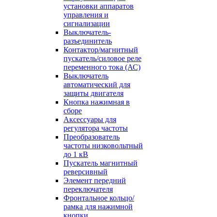
установки аппаратов
управления и
сигнализации
Выключатель-
разъединитель
Контактор/магнитный
пускатель/силовое реле
переменного тока (АС)
Выключатель
автоматический для
защиты двигателя
Кнопка нажимная в
сборе
Аксессуары для
регулятора частоты
Преобразователь
частоты низковольтный
до 1 кВ
Пускатель магнитный
реверсивный
Элемент передний
переключателя
Фронтальное кольцо/
рамка для нажимной
кнопки