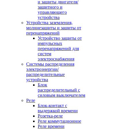
и защиты двигателя/
защитного и
управляющего
устройства
Устройства заземления,
молниезащиты и защиты от
перенапряжений
Устройство защиты от
импульсных
перенапряжений для
систем
электроснабжения
Системы распределения
электроэнергии/
распределительные
устройства
Блок
распределительный с
силовым выключателем
Реле
Блок-контакт с
выдержкой времени
Розетка-реле
Реле коммутационное
Реле времени