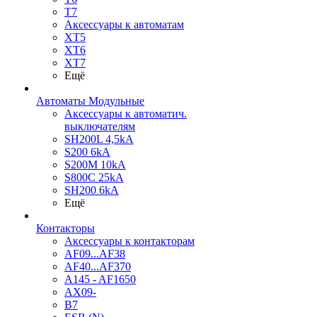
T7
Аксессуары к автоматам
XT5
XT6
XT7
Ещё
Автоматы Модульные
Аксессуары к автоматич.
выключателям
SH200L 4,5kA
S200 6kA
S200M 10kA
S800C 25kA
SH200 6kA
Ещё
Контакторы
Аксессуары к контакторам
AF09...AF38
AF40...AF370
A145 - AF1650
AX09-
B7