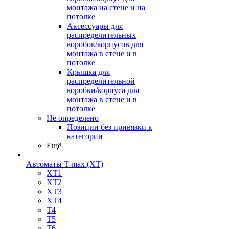
монтажа на стене и на
потолке
Аксессуары для
распределительных
коробок/корпусов для
монтажа в стене и в
потолке
Крышка для
распределительной
коробки/корпуса для
монтажа в стене и в
потолке
Не определено
Позиции без привязки к
категории
Ещё
Автоматы T-max (XT)
XT1
XT2
XT3
XT4
T4
T5
T6