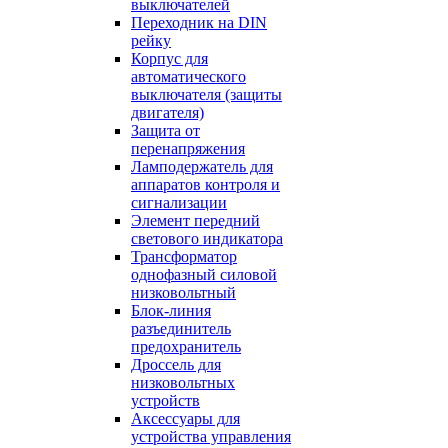
выключателей
Переходник на DIN
рейку
Корпус для
автоматического
выключателя (защиты
двигателя)
Защита от
перенапряжения
Ламподержатель для
аппаратов контроля и
сигнализации
Элемент передний
светового индикатора
Трансформатор
однофазный силовой
низковольтный
Блок-линия
разъединитель
предохранитель
Дроссель для
низковольтных
устройств
Аксессуары для
устройства управления