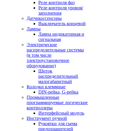
Реле контроля фаз
Реле контроля уровня/
заполнения
Датчики/сенсоры
Выключатель концевой
Лампы
Лампа индикаторная и
сигнальная
Электрические
распределительные системы
(в том числе
электроустановочное
оборудование)
Щиток
распределительный
малогабаритный
Колодки клеммные
DIN-рейка, G-рейка
Промышленные
программируемые логические
контроллеры
Интерфейсный модуль
Инструмент ручной
Рукоятки для съема
предохранителей