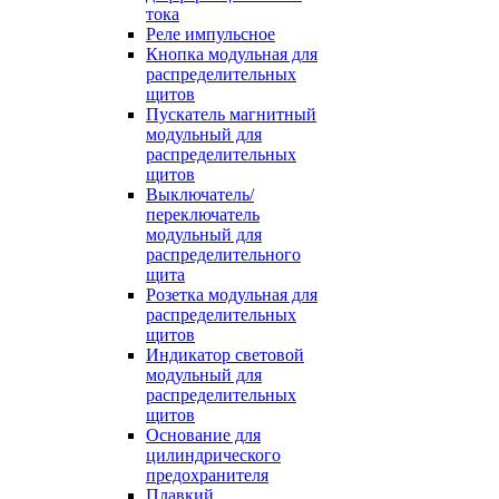
тока
Реле импульсное
Кнопка модульная для
распределительных
щитов
Пускатель магнитный
модульный для
распределительных
щитов
Выключатель/
переключатель
модульный для
распределительного
щита
Розетка модульная для
распределительных
щитов
Индикатор световой
модульный для
распределительных
щитов
Основание для
цилиндрического
предохранителя
Плавкий