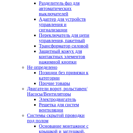
Разделитель фаз для
автоматических
выключателей
Адаптер для устройств
управления и
сигнализации
Переключатель для цепи
управления, пакетный
Трансформатор силовой
Защитный кожух для
контактных элементов
нажимной кнопки
Не определено
Позиции без привязки к
категории
Прочие товары
Двигатели ворот, рольставен/
Насосы/Вентиляторы
Электродвигатель
Решетка для систем
вентиляции
Системы скрытой проводки
под полом
Основание монтажное с
крышкой и заглушкой,