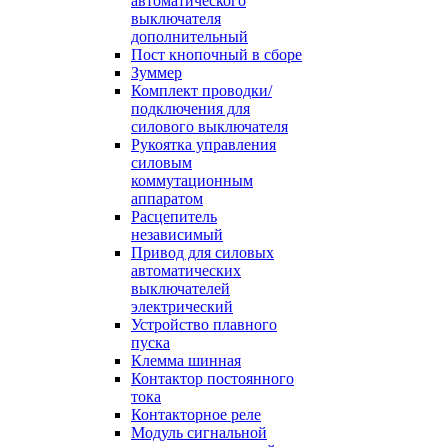
автоматического
выключателя
дополнительный
Пост кнопочный в сборе
Зуммер
Комплект проводки/
подключения для
силового выключателя
Рукоятка управления
силовым
коммутационным
аппаратом
Расцепитель
независимый
Привод для силовых
автоматических
выключателей
электрический
Устройство плавного
пуска
Клемма шинная
Контактор постоянного
тока
Контакторное реле
Модуль сигнальной