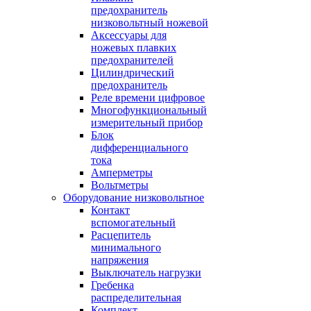
предохранитель
низковольтный ножевой
Аксессуары для
ножевых плавких
предохранителей
Цилиндрический
предохранитель
Реле времени цифровое
Многофункциональный
измерительный прибор
Блок
дифференциального
тока
Амперметры
Вольтметры
Оборудование низковольтное
Контакт
вспомогательный
Расцепитель
минимального
напряжения
Выключатель нагрузки
Гребенка
распределительная
Комплект