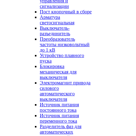
управления и
сигнализации
Пост кнопочный в сборе
Арматура
светосигнальная
Выключатель-
разъединитель
Преобразователь
частоты низковольтный
до 1 кВ
Устройство плавного
пуска
Блокировка
механическая для
выключателя
Электромагнит привода
силового
автоматического
выключателя
Источник питания
постоянного тока
Источник питания
переменного тока
Разделитель фаз для
автоматических