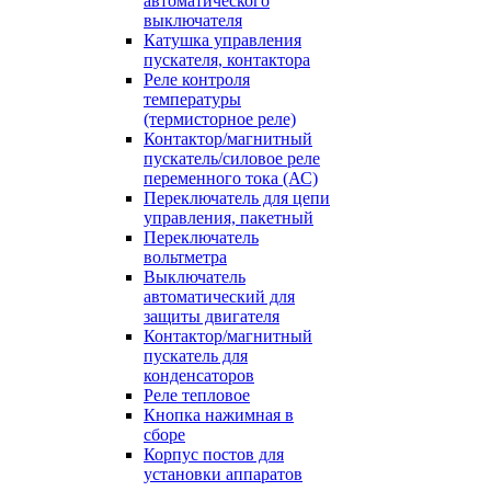
автоматического
выключателя
Катушка управления
пускателя, контактора
Реле контроля
температуры
(термисторное реле)
Контактор/магнитный
пускатель/силовое реле
переменного тока (АС)
Переключатель для цепи
управления, пакетный
Переключатель
вольтметра
Выключатель
автоматический для
защиты двигателя
Контактор/магнитный
пускатель для
конденсаторов
Реле тепловое
Кнопка нажимная в
сборе
Корпус постов для
установки аппаратов