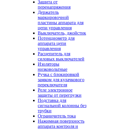
Защита от
перенапряжения
Держатель
маркировочной
пластины аппарата для
цепи управления
Выключатель, джойстик
Потенциометр для
аппарата цепи
управления
Расцепитель для
силовых выключателей
Изоляторы
низковольтные
Ручка с блокировкой
замком для кулачкового
переключателя
Реле электронное
защиты от перегрузки
Подставка для
сигнальной колонны без
трубки
Ограничитель тока
Нажимная поверхность
аппарата контроля и