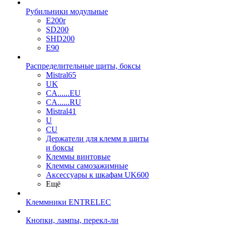
Рубильники модульные
E200r
SD200
SHD200
E90
Распределительные щиты, боксы
Mistral65
UK
CA......EU
CA......RU
Mistral41
U
CU
Держатели для клемм в щиты
и боксы
Клеммы винтовые
Клеммы самозажимные
Аксессуары к шкафам UK600
Ещё
Клеммники ENTRELEC
Кнопки, лампы, перекл-ли