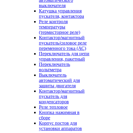
автоматического
выключателя
Катушка управления
пускателя, контактора
Реле контроля
температуры
(термисторное реле)
Контактор/магнитный
пускатель/силовое реле
переменного тока (АС)
Переключатель для цепи
управления, пакетный
Переключатель
вольтметра
Выключатель
автоматический для
защиты двигателя
Контактор/магнитный
пускатель для
конденсаторов
Реле тепловое
Кнопка нажимная в
сборе
Корпус постов для
установки аппаратов