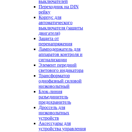
выключателей
Переходник на DIN
рейку
Корпус для
автоматического
выключателя (защиты
двигателя)
Защита от
перенапряжения
Ламподержатель для
аппаратов контроля и
сигнализации
Элемент передний
светового индикатора
Трансформатор
однофазный силовой
низковольтный
Блок-линия
разъединитель
предохранитель
Дроссель для
низковольтных
устройств
Аксессуары для
устройства управления