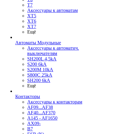
T7
Аксессуары к автоматам
XT5
XT6
XT7
Ещё
Автоматы Модульные
Аксессуары к автоматич.
выключателям
SH200L 4,5kA
S200 6kA
S200M 10kA
S800C 25kA
SH200 6kA
Ещё
Контакторы
Аксессуары к контакторам
AF09...AF38
AF40...AF370
A145 - AF1650
AX09-
B7