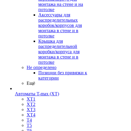
монтажа на стене и на
потолке
Аксессуары для
распределительных
коробок/корпусов для
монтажа в стене и в
потолке
Крышка для
распределительной
коробки/корпуса для
монтажа в стене и в
потолке
Не определено
Позиции без привязки к
категории
Ещё
Автоматы T-max (XT)
XT1
XT2
XT3
XT4
T4
T5
T6