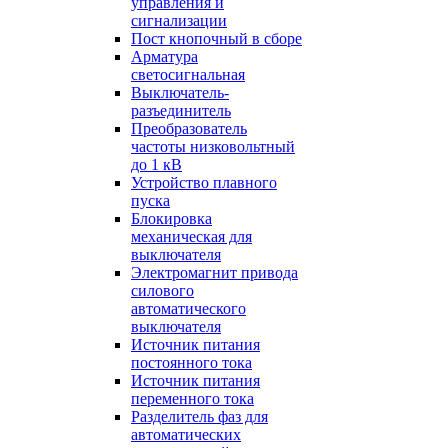
управления и
сигнализации
Пост кнопочный в сборе
Арматура
светосигнальная
Выключатель-
разъединитель
Преобразователь
частоты низковольтный
до 1 кВ
Устройство плавного
пуска
Блокировка
механическая для
выключателя
Электромагнит привода
силового
автоматического
выключателя
Источник питания
постоянного тока
Источник питания
переменного тока
Разделитель фаз для
автоматических