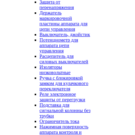
Защита от
перенапряжения
Держатель
маркировочной
пластины аппарата для
цепи управления
Выключатель, джойстик
Потенциометр для
аппарата цепи
управления
Расцепитель для
силовых выключателей
Изоляторы
низковольтные
Ручка с блокировкой
замком для кулачкового
переключателя
Реле электронное
защиты от перегрузки
Подставка для
сигнальной колонны без
трубки
Ограничитель тока
Нажимная поверхность
аппарата контроля и