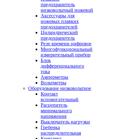
предохранитель
низковольтный ножевой
Аксессуары для
ножевых плавких
предохранителей
Цилиндрический
предохранитель
Реле времени цифровое
Многофункциональный
измерительный прибор
Блок
дифференциального
тока
Амперметры
Вольтметры
Оборудование низковольтное
Контакт
вспомогательный
Расцепитель
минимального
напряжения
Выключатель нагрузки
Гребенка
распределительная
Комплект