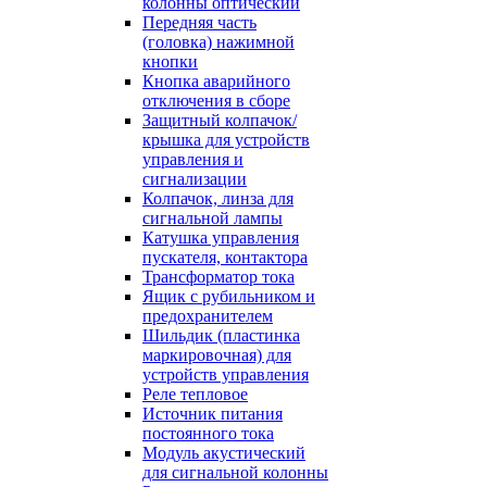
колонны оптический
Передняя часть
(головка) нажимной
кнопки
Кнопка аварийного
отключения в сборе
Защитный колпачок/
крышка для устройств
управления и
сигнализации
Колпачок, линза для
сигнальной лампы
Катушка управления
пускателя, контактора
Трансформатор тока
Ящик с рубильником и
предохранителем
Шильдик (пластинка
маркировочная) для
устройств управления
Реле тепловое
Источник питания
постоянного тока
Модуль акустический
для сигнальной колонны