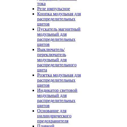
тока
Реле импульсное
Кнопка модульная для
распределительных
щитов
Пускатель магнитный
модульный для
распределительных
щитов
Выключатель/
переключатель
модульный для
распределительного
щита
Розетка модульная для
распределительных
щитов
Индикатор световой
модульный для
распределительных
щитов
Основание для
цилиндрического
предохранителя
Плавкий