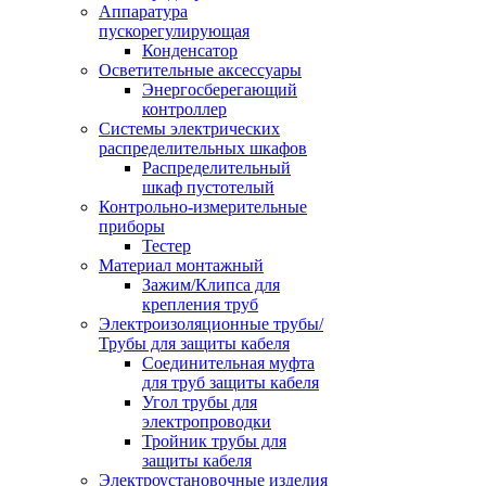
Аппаратура
пускорегулирующая
Конденсатор
Осветительные аксессуары
Энергосберегающий
контроллер
Системы электрических
распределительных шкафов
Распределительный
шкаф пустотелый
Контрольно-измерительные
приборы
Тестер
Материал монтажный
Зажим/Клипса для
крепления труб
Электроизоляционные трубы/
Трубы для защиты кабеля
Соединительная муфта
для труб защиты кабеля
Угол трубы для
электропроводки
Тройник трубы для
защиты кабеля
Электроустановочные изделия