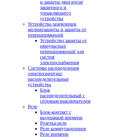
и защиты двигателя/
защитного и
управляющего
устройства
Устройства заземления,
молниезащиты и защиты от
перенапряжений
Устройство защиты от
импульсных
перенапряжений для
систем
электроснабжения
Системы распределения
электроэнергии/
распределительные
устройства
Блок
распределительный с
силовым выключателем
Реле
Блок-контакт с
выдержкой времени
Розетка-реле
Реле коммутационное
Реле времени