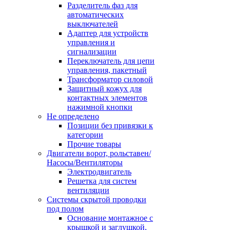
Разделитель фаз для
автоматических
выключателей
Адаптер для устройств
управления и
сигнализации
Переключатель для цепи
управления, пакетный
Трансформатор силовой
Защитный кожух для
контактных элементов
нажимной кнопки
Не определено
Позиции без привязки к
категории
Прочие товары
Двигатели ворот, рольставен/
Насосы/Вентиляторы
Электродвигатель
Решетка для систем
вентиляции
Системы скрытой проводки
под полом
Основание монтажное с
крышкой и заглушкой,