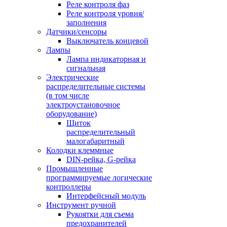
Реле контроля фаз
Реле контроля уровня/
заполнения
Датчики/сенсоры
Выключатель концевой
Лампы
Лампа индикаторная и
сигнальная
Электрические
распределительные системы
(в том числе
электроустановочное
оборудование)
Щиток
распределительный
малогабаритный
Колодки клеммные
DIN-рейка, G-рейка
Промышленные
программируемые логические
контроллеры
Интерфейсный модуль
Инструмент ручной
Рукоятки для съема
предохранителей