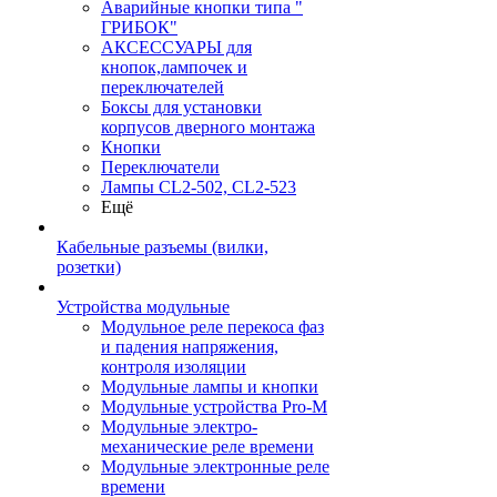
Аварийные кнопки типа "
ГРИБОК"
АКСЕССУАРЫ для
кнопок,лампочек и
переключателей
Боксы для установки
корпусов дверного монтажа
Кнопки
Переключатели
Лампы CL2-502, CL2-523
Ещё
Кабельные разъемы (вилки,
розетки)
Устройства модульные
Модульное реле перекоса фаз
и падения напряжения,
контроля изоляции
Модульные лампы и кнопки
Модульные устройства Pro-M
Модульные электро-
механические реле времени
Модульные электронные реле
времени