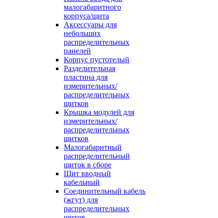
малогабаритного
корпуса/щита
Аксессуары для
небольших
распределительных
панелей
Корпус пустотелый
Разделительная
пластина для
измерительных/
распределительных
щитков
Крышка модулей для
измерительных/
распределительных
щитков
Малогабаритный
распределительный
щиток в сборе
Щит вводный
кабельный
Соединительный кабель
(жгут) для
распределительных
щитов