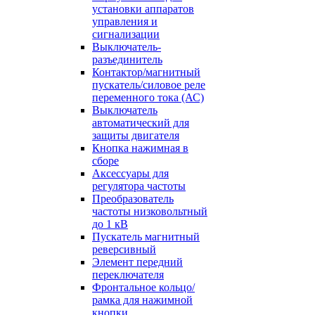
установки аппаратов
управления и
сигнализации
Выключатель-
разъединитель
Контактор/магнитный
пускатель/силовое реле
переменного тока (АС)
Выключатель
автоматический для
защиты двигателя
Кнопка нажимная в
сборе
Аксессуары для
регулятора частоты
Преобразователь
частоты низковольтный
до 1 кВ
Пускатель магнитный
реверсивный
Элемент передний
переключателя
Фронтальное кольцо/
рамка для нажимной
кнопки