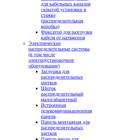
для кабельных каналов
скрытой установки в
стяжке
(распределительная
коробка)
Фиксатор для разгрузки
кабеля от натяжения
Электрические
распределительные системы
(в том числе
электроустановочное
оборудование)
Заглушка для
распределительных
щитков
Щиток
распределительный
малогабаритный
Встроенная
телекоммуникационная
панель
Панель монтажная для
распределительных
щитков
Панель ввода для