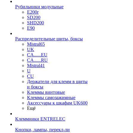
Рубильники модульные
E200r
SD200
SHD200
E90
Распределительные щиты, боксы
Mistral65
UK
CA......EU
CA......RU
Mistral41
U
CU
Держатели для клемм в щиты
и боксы
Клеммы винтовые
Клеммы самозажимные
Аксессуары к шкафам UK600
Ещё
Клеммники ENTRELEC
Кнопки, лампы, перекл-ли