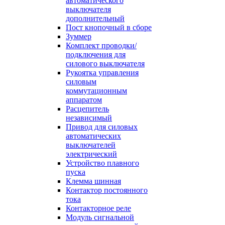
автоматического
выключателя
дополнительный
Пост кнопочный в сборе
Зуммер
Комплект проводки/
подключения для
силового выключателя
Рукоятка управления
силовым
коммутационным
аппаратом
Расцепитель
независимый
Привод для силовых
автоматических
выключателей
электрический
Устройство плавного
пуска
Клемма шинная
Контактор постоянного
тока
Контакторное реле
Модуль сигнальной