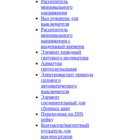
Расцепитель
минимального
напряжения
Вал рукоятки для
выключателя
Расцепитель
минимального
напряжения с
выдержкой времени
Элемент передний
светового индикатора
Арматура
светосигнальная
Электромагнит привода
силового
автоматического
выключателя
Элемент
соединительный для
сборных шин
Переходник на DIN
рейку
Контактор/магнитный
пускатель для
конденсаторов