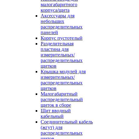
малогабаритного
корпуса/щита
Аксессуары для
небольших
распределительных
панелей
Корпус пустотелый
Разделительная
пластина для
измерительных/
распределительных
щитков
Крышка модулей для
измерительных/
распределительных
щитков
Малогабаритный
распределительный
щиток в сборе
Щит вводный
кабельный
Соединительный кабель
(жгут) для
распределительных
щитов