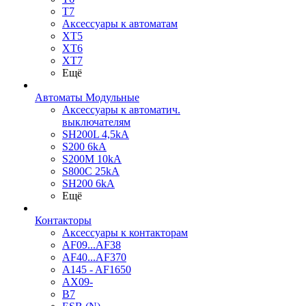
T7
Аксессуары к автоматам
XT5
XT6
XT7
Ещё
Автоматы Модульные
Аксессуары к автоматич.
выключателям
SH200L 4,5kA
S200 6kA
S200M 10kA
S800C 25kA
SH200 6kA
Ещё
Контакторы
Аксессуары к контакторам
AF09...AF38
AF40...AF370
A145 - AF1650
AX09-
B7