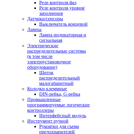
Реле контроля фаз
Реле контроля уровня/
заполнения
Датчики/сенсоры
Выключатель концевой
Лампы
Лампа индикаторная и
сигнальная
Электрические
распределительные системы
(в том числе
электроустановочное
оборудование)
Щиток
распределительный
малогабаритный
Колодки клеммные
DIN-рейка, G-рейка
Промышленные
программируемые логические
контроллеры
Интерфейсный модуль
Инструмент ручной
Рукоятки для съема
предохранителей