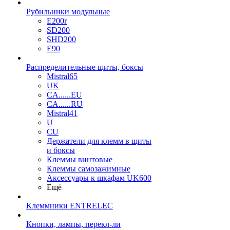
Рубильники модульные
E200r
SD200
SHD200
E90
Распределительные щиты, боксы
Mistral65
UK
CA......EU
CA......RU
Mistral41
U
CU
Держатели для клемм в щиты
и боксы
Клеммы винтовые
Клеммы самозажимные
Аксессуары к шкафам UK600
Ещё
Клеммники ENTRELEC
Кнопки, лампы, перекл-ли