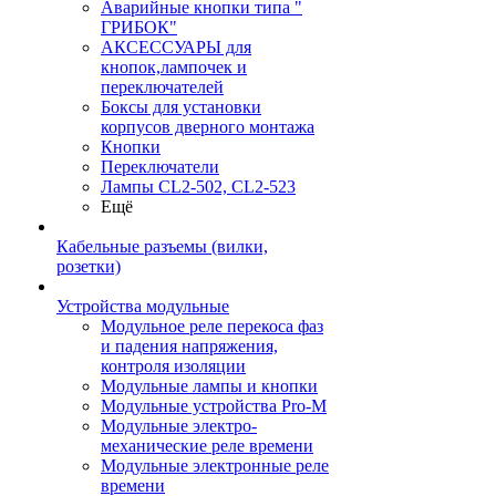
Аварийные кнопки типа "
ГРИБОК"
АКСЕССУАРЫ для
кнопок,лампочек и
переключателей
Боксы для установки
корпусов дверного монтажа
Кнопки
Переключатели
Лампы CL2-502, CL2-523
Ещё
Кабельные разъемы (вилки,
розетки)
Устройства модульные
Модульное реле перекоса фаз
и падения напряжения,
контроля изоляции
Модульные лампы и кнопки
Модульные устройства Pro-M
Модульные электро-
механические реле времени
Модульные электронные реле
времени