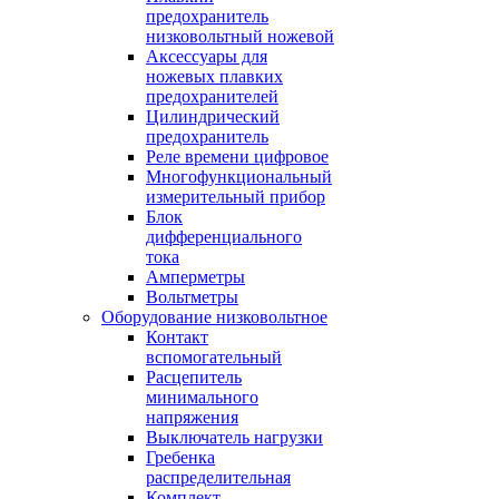
предохранитель
низковольтный ножевой
Аксессуары для
ножевых плавких
предохранителей
Цилиндрический
предохранитель
Реле времени цифровое
Многофункциональный
измерительный прибор
Блок
дифференциального
тока
Амперметры
Вольтметры
Оборудование низковольтное
Контакт
вспомогательный
Расцепитель
минимального
напряжения
Выключатель нагрузки
Гребенка
распределительная
Комплект