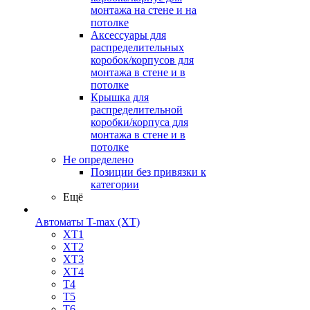
монтажа на стене и на
потолке
Аксессуары для
распределительных
коробок/корпусов для
монтажа в стене и в
потолке
Крышка для
распределительной
коробки/корпуса для
монтажа в стене и в
потолке
Не определено
Позиции без привязки к
категории
Ещё
Автоматы T-max (XT)
XT1
XT2
XT3
XT4
T4
T5
T6