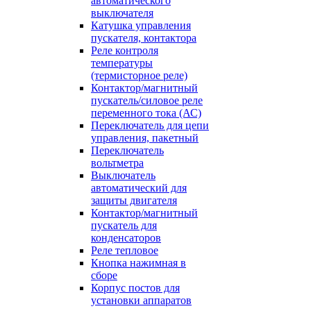
автоматического
выключателя
Катушка управления
пускателя, контактора
Реле контроля
температуры
(термисторное реле)
Контактор/магнитный
пускатель/силовое реле
переменного тока (АС)
Переключатель для цепи
управления, пакетный
Переключатель
вольтметра
Выключатель
автоматический для
защиты двигателя
Контактор/магнитный
пускатель для
конденсаторов
Реле тепловое
Кнопка нажимная в
сборе
Корпус постов для
установки аппаратов