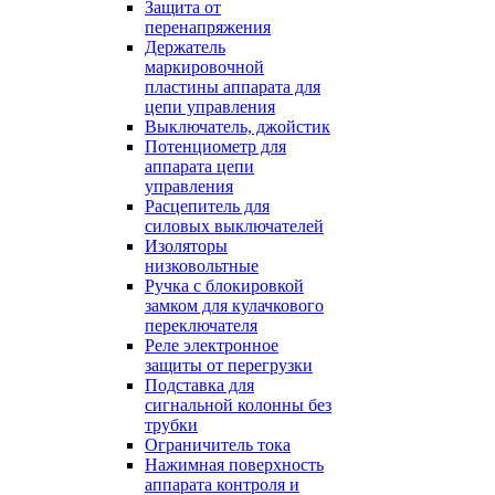
Защита от
перенапряжения
Держатель
маркировочной
пластины аппарата для
цепи управления
Выключатель, джойстик
Потенциометр для
аппарата цепи
управления
Расцепитель для
силовых выключателей
Изоляторы
низковольтные
Ручка с блокировкой
замком для кулачкового
переключателя
Реле электронное
защиты от перегрузки
Подставка для
сигнальной колонны без
трубки
Ограничитель тока
Нажимная поверхность
аппарата контроля и