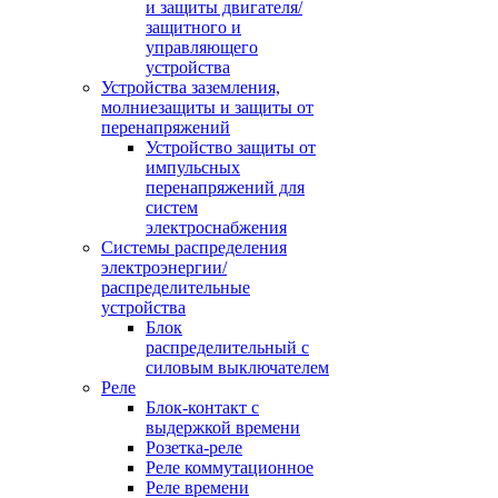
и защиты двигателя/
защитного и
управляющего
устройства
Устройства заземления,
молниезащиты и защиты от
перенапряжений
Устройство защиты от
импульсных
перенапряжений для
систем
электроснабжения
Системы распределения
электроэнергии/
распределительные
устройства
Блок
распределительный с
силовым выключателем
Реле
Блок-контакт с
выдержкой времени
Розетка-реле
Реле коммутационное
Реле времени