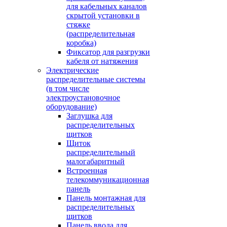
для кабельных каналов
скрытой установки в
стяжке
(распределительная
коробка)
Фиксатор для разгрузки
кабеля от натяжения
Электрические
распределительные системы
(в том числе
электроустановочное
оборудование)
Заглушка для
распределительных
щитков
Щиток
распределительный
малогабаритный
Встроенная
телекоммуникационная
панель
Панель монтажная для
распределительных
щитков
Панель ввода для