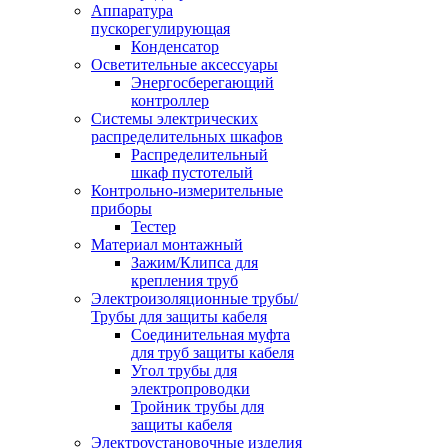
Аппаратура
пускорегулирующая
Конденсатор
Осветительные аксессуары
Энергосберегающий
контроллер
Системы электрических
распределительных шкафов
Распределительный
шкаф пустотелый
Контрольно-измерительные
приборы
Тестер
Материал монтажный
Зажим/Клипса для
крепления труб
Электроизоляционные трубы/
Трубы для защиты кабеля
Соединительная муфта
для труб защиты кабеля
Угол трубы для
электропроводки
Тройник трубы для
защиты кабеля
Электроустановочные изделия