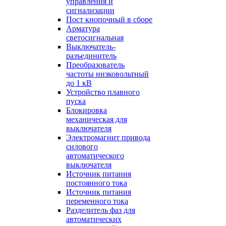
управления и
сигнализации
Пост кнопочный в сборе
Арматура
светосигнальная
Выключатель-
разъединитель
Преобразователь
частоты низковольтный
до 1 кВ
Устройство плавного
пуска
Блокировка
механическая для
выключателя
Электромагнит привода
силового
автоматического
выключателя
Источник питания
постоянного тока
Источник питания
переменного тока
Разделитель фаз для
автоматических