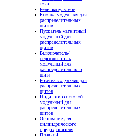
тока
Реле импульсное
Кнопка модульная для
распределительных
щитов
Пускатель магнитный
модульный для
распределительных
щитов
Выключатель/
переключатель
модульный для
распределительного
щита
Розетка модульная для
распределительных
щитов
Индикатор световой
модульный для
распределительных
щитов
Основание для
цилиндрического
предохранителя
Плавкий