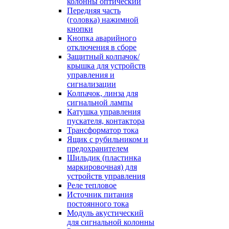
колонны оптический
Передняя часть
(головка) нажимной
кнопки
Кнопка аварийного
отключения в сборе
Защитный колпачок/
крышка для устройств
управления и
сигнализации
Колпачок, линза для
сигнальной лампы
Катушка управления
пускателя, контактора
Трансформатор тока
Ящик с рубильником и
предохранителем
Шильдик (пластинка
маркировочная) для
устройств управления
Реле тепловое
Источник питания
постоянного тока
Модуль акустический
для сигнальной колонны