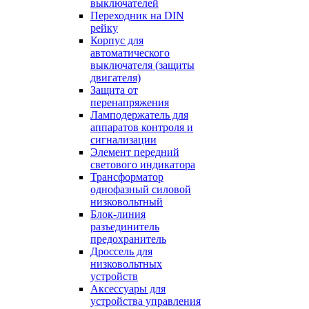
выключателей
Переходник на DIN
рейку
Корпус для
автоматического
выключателя (защиты
двигателя)
Защита от
перенапряжения
Ламподержатель для
аппаратов контроля и
сигнализации
Элемент передний
светового индикатора
Трансформатор
однофазный силовой
низковольтный
Блок-линия
разъединитель
предохранитель
Дроссель для
низковольтных
устройств
Аксессуары для
устройства управления