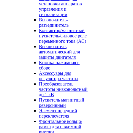
установки аппаратов
управления и
сигнализации
Выключатель-
разъединитель
Контактор/магнитный
пускатель/силовое реле
переменного тока (АС)
Выключатель
автоматический для
защиты двигателя
Кнопка нажимная в
сборе
Аксессуары для
регулятора частоты
Преобразователь
частоты низковольтный
до 1 кВ
Пускатель магнитный
реверсивный
Элемент передний
переключателя
Фронтальное кольцо/
рамка для нажимной
кнопки