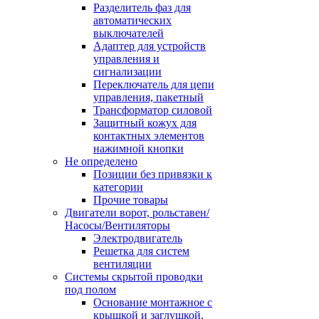
Разделитель фаз для
автоматических
выключателей
Адаптер для устройств
управления и
сигнализации
Переключатель для цепи
управления, пакетный
Трансформатор силовой
Защитный кожух для
контактных элементов
нажимной кнопки
Не определено
Позиции без привязки к
категории
Прочие товары
Двигатели ворот, рольставен/
Насосы/Вентиляторы
Электродвигатель
Решетка для систем
вентиляции
Системы скрытой проводки
под полом
Основание монтажное с
крышкой и заглушкой,