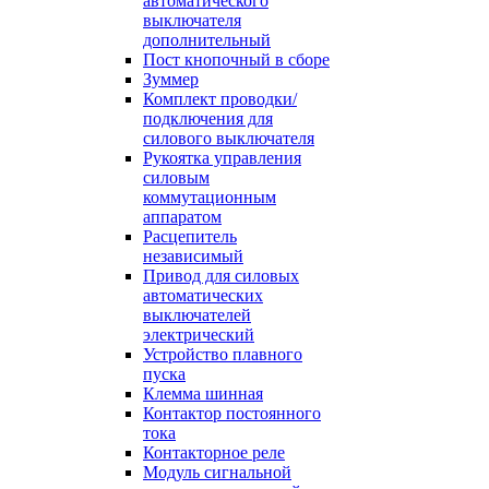
автоматического
выключателя
дополнительный
Пост кнопочный в сборе
Зуммер
Комплект проводки/
подключения для
силового выключателя
Рукоятка управления
силовым
коммутационным
аппаратом
Расцепитель
независимый
Привод для силовых
автоматических
выключателей
электрический
Устройство плавного
пуска
Клемма шинная
Контактор постоянного
тока
Контакторное реле
Модуль сигнальной