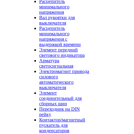
Расцепитель
минимального
напряжения
Вал рукоятки для
выключателя
Расцепитель
минимального
напряжения с
выдержкой времени
Элемент передний
светового индикатора
Арматура
светосигнальная
Электромагнит привода
силового
автоматического
выключателя
Элемент
соединительный для
сборных шин
Переходник на DIN
рейку
Контактор/магнитный
пускатель для
конденсаторов