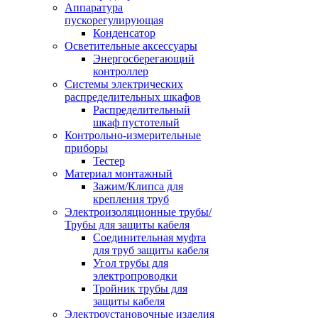
Аппаратура
пускорегулирующая
Конденсатор
Осветительные аксессуары
Энергосберегающий
контроллер
Системы электрических
распределительных шкафов
Распределительный
шкаф пустотелый
Контрольно-измерительные
приборы
Тестер
Материал монтажный
Зажим/Клипса для
крепления труб
Электроизоляционные трубы/
Трубы для защиты кабеля
Соединительная муфта
для труб защиты кабеля
Угол трубы для
электропроводки
Тройник трубы для
защиты кабеля
Электроустановочные изделия