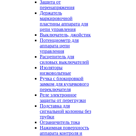
Защита от
перенапряжения
Держатель
маркировочной
пластины аппарата для
цепи управления
Выключатель, джойстик
Потенциометр для
аппарата цепи
управления
Расцепитель для
силовых выключателей
Изоляторы
низковольтные
Ручка с блокировкой
замком для кулачкового
переключателя
Реле электронное
защиты от перегрузки
Подставка для
сигнальной колонны без
трубки
Ограничитель тока
Нажимная поверхность
аппарата контроля и