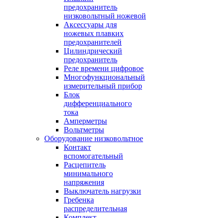
предохранитель
низковольтный ножевой
Аксессуары для
ножевых плавких
предохранителей
Цилиндрический
предохранитель
Реле времени цифровое
Многофункциональный
измерительный прибор
Блок
дифференциального
тока
Амперметры
Вольтметры
Оборудование низковольтное
Контакт
вспомогательный
Расцепитель
минимального
напряжения
Выключатель нагрузки
Гребенка
распределительная
Комплект