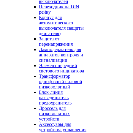
выключателей
Переходник на DIN
рейку
Корпус для
автоматического
выключателя (защиты
двигателя)
Защита от
перенапряжения
Ламподержатель для
аппаратов контроля и
сигнализации
Элемент передний
светового индикатора
Трансформатор
однофазный силовой
низковольтный
Блок-линия
разъединитель
предохранитель
Дроссель для
низковольтных
устройств
Аксессуары для
устройства управления