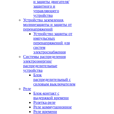
и защиты двигателя/
защитного и
управляющего
устройства
Устройства заземления,
молниезащиты и защиты от
перенапряжений
Устройство защиты от
импульсных
перенапряжений для
систем
электроснабжения
Системы распределения
электроэнергии/
распределительные
устройства
Блок
распределительный с
силовым выключателем
Реле
Блок-контакт с
выдержкой времени
Розетка-реле
Реле коммутационное
Реле времени