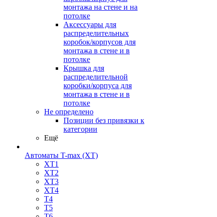
монтажа на стене и на
потолке
Аксессуары для
распределительных
коробок/корпусов для
монтажа в стене и в
потолке
Крышка для
распределительной
коробки/корпуса для
монтажа в стене и в
потолке
Не определено
Позиции без привязки к
категории
Ещё
Автоматы T-max (XT)
XT1
XT2
XT3
XT4
T4
T5
T6