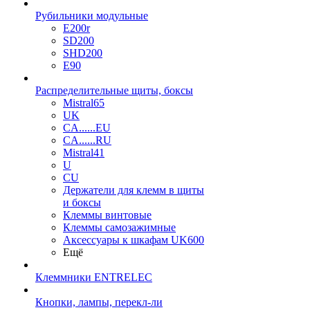
Рубильники модульные
E200r
SD200
SHD200
E90
Распределительные щиты, боксы
Mistral65
UK
CA......EU
CA......RU
Mistral41
U
CU
Держатели для клемм в щиты
и боксы
Клеммы винтовые
Клеммы самозажимные
Аксессуары к шкафам UK600
Ещё
Клеммники ENTRELEC
Кнопки, лампы, перекл-ли