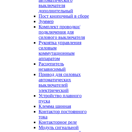
автоматического
выключателя
дополнительный
Пост кнопочный в сборе
Зуммер
Комплект проводки/
подключения для
силового выключателя
Рукоятка управления
силовым
коммутационным
аппаратом
Расцепитель
независимый
Привод для силовых
автоматических
выключателей
электрический
Устройство плавного
пуска
Клемма шинная
Контактор постоянного
тока
Контакторное реле
Модуль сигнальной