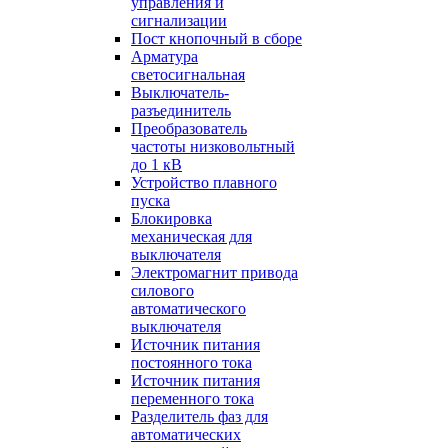
управления и
сигнализации
Пост кнопочный в сборе
Арматура
светосигнальная
Выключатель-
разъединитель
Преобразователь
частоты низковольтный
до 1 кВ
Устройство плавного
пуска
Блокировка
механическая для
выключателя
Электромагнит привода
силового
автоматического
выключателя
Источник питания
постоянного тока
Источник питания
переменного тока
Разделитель фаз для
автоматических