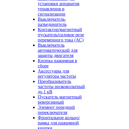
установки аппаратов
управления и
сигнализации
Выключатель-
разъединитель
Контактор/магнитный
пускатель/силовое реле
переменного тока (АС)
Выключатель
автоматический для
защиты двигателя
Кнопка нажимная в
сборе
Аксессуары для
регулятора частоты
Преобразователь
частоты низковольтный
до 1 кВ
Пускатель магнитный
реверсивный
Элемент передний
переключателя
Фронтальное кольцо/
рамка для нажимной
кнопки