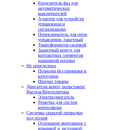
Разделитель фаз для
автоматических
выключателей
Адаптер для устройств
управления и
сигнализации
Переключатель для цепи
управления, пакетный
Трансформатор силовой
Защитный кожух для
контактных элементов
нажимной кнопки
Не определено
Позиции без привязки к
категории
Прочие товары
Двигатели ворот, рольставен/
Насосы/Вентиляторы
Электродвигатель
Решетка для систем
вентиляции
Системы скрытой проводки
под полом
Основание монтажное с
крышкой и заглушкой,