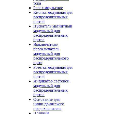
тока
Реле импульсное
Кнопка модульная для
распределительных
щитов
Пускатель магнитный
модульный для
распределительных
щитов
Выключатель/
переключатель
модульный для
распределительного
щита
Розетка модульная для
распределительных
щитов
Индикатор световой
модульный для
распределительных
щитов
Основание для
цилиндрического
предохранителя
Плавкий