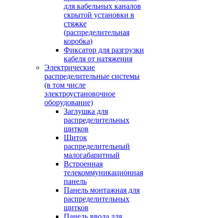
для кабельных каналов
скрытой установки в
стяжке
(распределительная
коробка)
Фиксатор для разгрузки
кабеля от натяжения
Электрические
распределительные системы
(в том числе
электроустановочное
оборудование)
Заглушка для
распределительных
щитков
Щиток
распределительный
малогабаритный
Встроенная
телекоммуникационная
панель
Панель монтажная для
распределительных
щитков
Панель ввода для