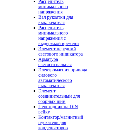
Расцепитель
минимального
напряжения
Вал рукоятки для
выключателя
Расцепитель
минимального
напряжения с
выдержкой времени
Элемент передний
светового индикатора
Арматура
светосигнальная
Электромагнит привода
силового
автоматического
выключателя
Элемент
соединительный для
сборных шин
Переходник на DIN
рейку
Контактор/магнитный
пускатель для
конденсаторов