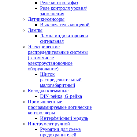
Реле контроля фаз
Реле контроля уровня/
заполнения
Датчики/сенсоры
Выключатель концевой
Лампы
Лампа индикаторная и
сигнальная
Электрические
распределительные системы
(в том числе
электроустановочное
оборудование)
Щиток
распределительный
малогабаритный
Колодки клеммные
DIN-рейка, G-рейка
Промышленные
программируемые логические
контроллеры
Интерфейсный модуль
Инструмент ручной
Рукоятки для съема
предохранителей