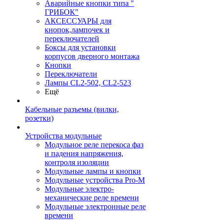
Аварийные кнопки типа "
ГРИБОК"
АКСЕССУАРЫ для
кнопок,лампочек и
переключателей
Боксы для установки
корпусов дверного монтажа
Кнопки
Переключатели
Лампы CL2-502, CL2-523
Ещё
Кабельные разъемы (вилки,
розетки)
Устройства модульные
Модульное реле перекоса фаз
и падения напряжения,
контроля изоляции
Модульные лампы и кнопки
Модульные устройства Pro-M
Модульные электро-
механические реле времени
Модульные электронные реле
времени