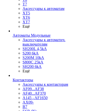
T7
Аксессуары к автоматам
XT5
XT6
XT7
Ещё
Автоматы Модульные
Аксессуары к автоматич.
выключателям
SH200L 4,5kA
S200 6kA
S200M 10kA
S800C 25kA
SH200 6kA
Ещё
Контакторы
Аксессуары к контакторам
AF09...AF38
AF40...AF370
A145 - AF1650
AX09-
B7