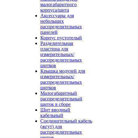
малогабаритного
корпуса/щита
Аксессуары для
небольших
распределительных
панелей
Корпус пустотелый
Разделительная
пластина для
измерительных/
распределительных
щитков
Крышка модулей для
измерительных/
распределительных
щитков
Малогабаритный
распределительный
щиток в сборе
Щит вводный
кабельный
Соединительный кабель
(жгут) для
распределительных
щитов