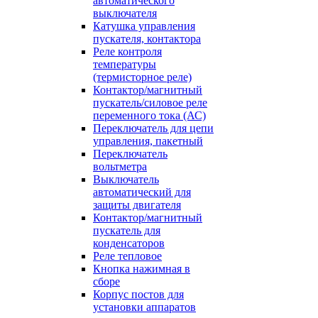
автоматического
выключателя
Катушка управления
пускателя, контактора
Реле контроля
температуры
(термисторное реле)
Контактор/магнитный
пускатель/силовое реле
переменного тока (АС)
Переключатель для цепи
управления, пакетный
Переключатель
вольтметра
Выключатель
автоматический для
защиты двигателя
Контактор/магнитный
пускатель для
конденсаторов
Реле тепловое
Кнопка нажимная в
сборе
Корпус постов для
установки аппаратов