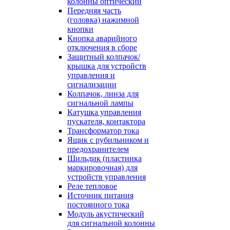
колонны оптический
Передняя часть
(головка) нажимной
кнопки
Кнопка аварийного
отключения в сборе
Защитный колпачок/
крышка для устройств
управления и
сигнализации
Колпачок, линза для
сигнальной лампы
Катушка управления
пускателя, контактора
Трансформатор тока
Ящик с рубильником и
предохранителем
Шильдик (пластинка
маркировочная) для
устройств управления
Реле тепловое
Источник питания
постоянного тока
Модуль акустический
для сигнальной колонны