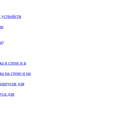
 устройств
ии
а)
а в стене и в
а на стене и на
корпусов для
уса для