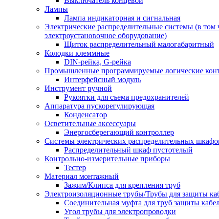
Выключатель концевой
Лампы
Лампа индикаторная и сигнальная
Электрические распределительные системы (в том 
электроустановочное оборудование)
Щиток распределительный малогабаритный
Колодки клеммные
DIN-рейка, G-рейка
Промышленные программируемые логические кон
Интерфейсный модуль
Инструмент ручной
Рукоятки для съема предохранителей
Аппаратура пускорегулирующая
Конденсатор
Осветительные аксессуары
Энергосберегающий контроллер
Системы электрических распределительных шкафо
Распределительный шкаф пустотелый
Контрольно-измерительные приборы
Тестер
Материал монтажный
Зажим/Клипса для крепления труб
Электроизоляционные трубы/Трубы для защиты ка
Соединительная муфта для труб защиты кабе
Угол трубы для электропроводки