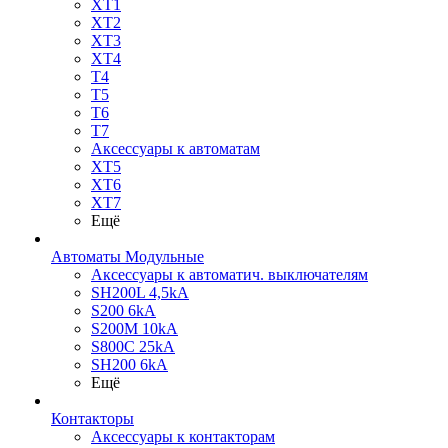
XT1
XT2
XT3
XT4
T4
T5
T6
T7
Аксессуары к автоматам
XT5
XT6
XT7
Ещё
Автоматы Модульные
Аксессуары к автоматич. выключателям
SH200L 4,5kA
S200 6kA
S200M 10kA
S800C 25kA
SH200 6kA
Ещё
Контакторы
Аксессуары к контакторам