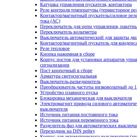
Катушка управления пускателя, контактора
Реле контроля температуры (термисторное ре
Контактор/магнитный пускатель/силовое рел
тока (АС)
Переключатель для цепи управления, пакетн
Переключатель вольтметра
Выключатель автоматический для защиты дви
Контактор/магнитный пускатель для конденс
Реле тепловое
Кнопка нажимная в сборе
Корпус постов для установки аппаратов упра
сигнализации
Пост кнопочный в сборе
Арматура светосигнальная
Выключатель-разъединитель
Преобразователь частоты низковольтный до 1
Устройство плавного пуска
Блокировка механическая для выключателя
Электромагнит привода силового автоматиче
выключателя
Источник питания постоянного тока
Источник питания переменного тока
Разделитель фаз для автоматических выключа
Переходник на DIN рейку
Корпус для автоматического выключателя (з