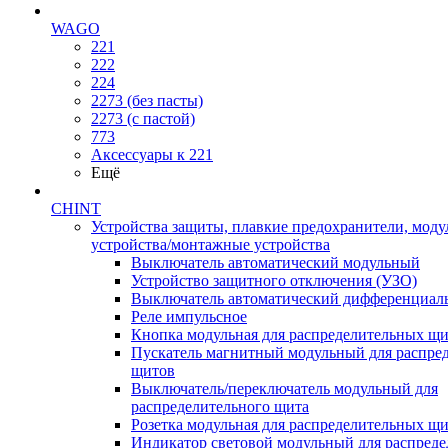
WAGO
221
222
224
2273 (без пасты)
2273 (с пастой)
773
Аксессуары к 221
Ещё
CHINT
Устройства защиты, плавкие предохранители, мод
устройства/монтажные устройства
Выключатель автоматический модульный
Устройство защитного отключения (УЗО)
Выключатель автоматический дифференциаль
Реле импульсное
Кнопка модульная для распределительных щ
Пускатель магнитный модульный для распре
щитов
Выключатель/переключатель модульный для
распределительного щита
Розетка модульная для распределительных щ
Индикатор световой модульный для распред