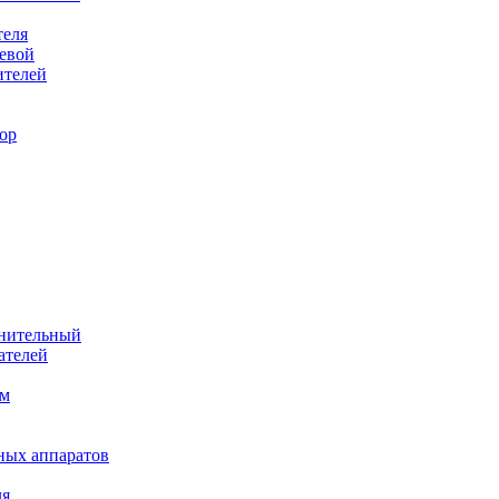
теля
евой
ителей
ор
лнительный
ателей
им
ных аппаратов
ля