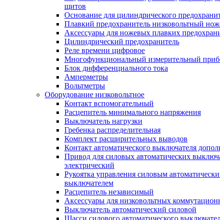
щитов
Основание для цилиндрического предохрани
Плавкий предохранитель низковольтный нож
Аксессуары для ножевых плавких предохран
Цилиндрический предохранитель
Реле времени цифровое
Многофункциональный измерительный приб
Блок дифференциального тока
Амперметры
Вольтметры
Оборудование низковольтное
Контакт вспомогательный
Расцепитель минимального напряжения
Выключатель нагрузки
Гребенка распределительная
Комплект расширительных выводов
Контакт автоматического выключателя допо
Привод для силовых автоматических выключ
электрический
Рукоятка управления силовым автоматическ
выключателем
Расцепитель независимый
Аксессуары для низковольтных коммутацион
Выключатель автоматический силовой
Шасси силового автоматического выключате