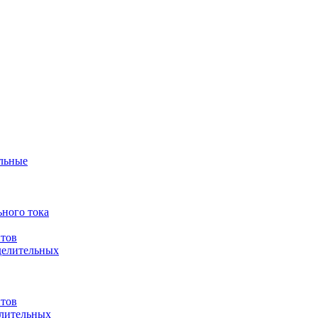
ульные
ного тока
итов
делительных
итов
елительных