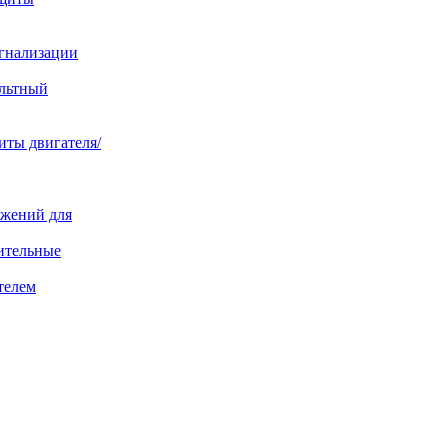
игнализации
ольтный
иты двигателя/
яжений для
ительные
телем