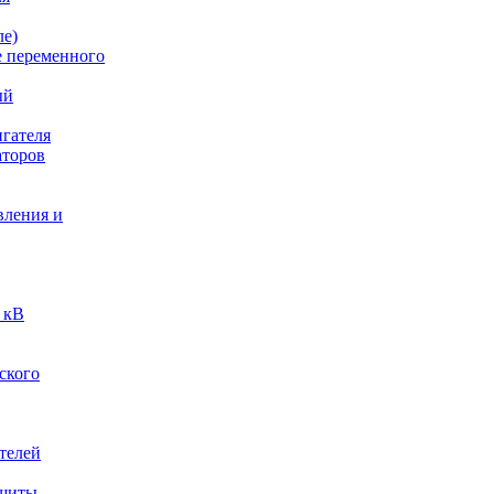
ле)
е переменного
ый
гателя
аторов
вления и
 кВ
ского
телей
ащиты