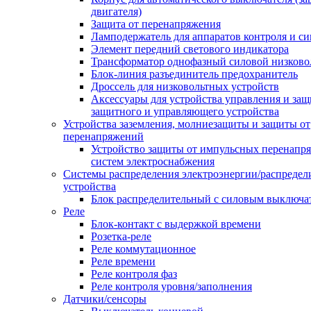
двигателя)
Защита от перенапряжения
Ламподержатель для аппаратов контроля и с
Элемент передний светового индикатора
Трансформатор однофазный силовой низков
Блок-линия разъединитель предохранитель
Дроссель для низковольтных устройств
Аксессуары для устройства управления и защ
защитного и управляющего устройства
Устройства заземления, молниезащиты и защиты от
перенапряжений
Устройство защиты от импульсных перенапр
систем электроснабжения
Системы распределения электроэнергии/распредел
устройства
Блок распределительный с силовым выключа
Реле
Блок-контакт с выдержкой времени
Розетка-реле
Реле коммутационное
Реле времени
Реле контроля фаз
Реле контроля уровня/заполнения
Датчики/сенсоры