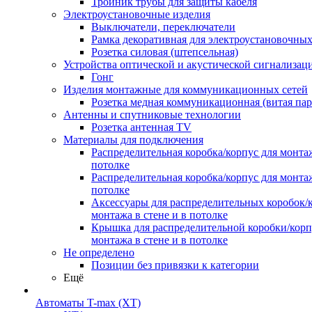
Тройник трубы для защиты кабеля
Электроустановочные изделия
Выключатели, переключатели
Рамка декоративная для электроустановочных
Розетка силовая (штепсельная)
Устройства оптической и акустической сигнализац
Гонг
Изделия монтажные для коммуникационных сетей
Розетка медная коммуникационная (витая пар
Антенны и спутниковые технологии
Розетка антенная TV
Материалы для подключения
Распределительная коробка/корпус для монтаж
потолке
Распределительная коробка/корпус для монтаж
потолке
Аксессуары для распределительных коробок/
монтажа в стене и в потолке
Крышка для распределительной коробки/корп
монтажа в стене и в потолке
Не определено
Позиции без привязки к категории
Ещё
Автоматы T-max (XT)