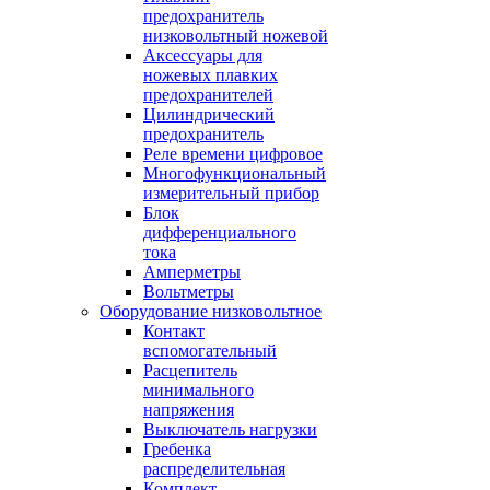
предохранитель
низковольтный ножевой
Аксессуары для
ножевых плавких
предохранителей
Цилиндрический
предохранитель
Реле времени цифровое
Многофункциональный
измерительный прибор
Блок
дифференциального
тока
Амперметры
Вольтметры
Оборудование низковольтное
Контакт
вспомогательный
Расцепитель
минимального
напряжения
Выключатель нагрузки
Гребенка
распределительная
Комплект