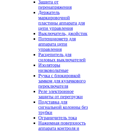
Защита от
перенапряжения
Держатель
маркировочной
пластины аппарата для
цепи управления
Выключатель, джойстик
Потенциометр для
аппарата цепи
управления
Расцепитель для
силовых выключателей
Изоляторы
низковольтные
Ручка с блокировкой
замком для кулачкового
переключателя
Реле электронное
защиты от перегрузки
Подставка для
сигнальной колонны без
трубки
Ограничитель тока
Нажимная поверхность
аппарата контроля и