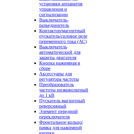
установки аппаратов
управления и
сигнализации
Выключатель-
разъединитель
Контактор/магнитный
пускатель/силовое реле
переменного тока (АС)
Выключатель
автоматический для
защиты двигателя
Кнопка нажимная в
сборе
Аксессуары для
регулятора частоты
Преобразователь
частоты низковольтный
до 1 кВ
Пускатель магнитный
реверсивный
Элемент передний
переключателя
Фронтальное кольцо/
рамка для нажимной
кнопки