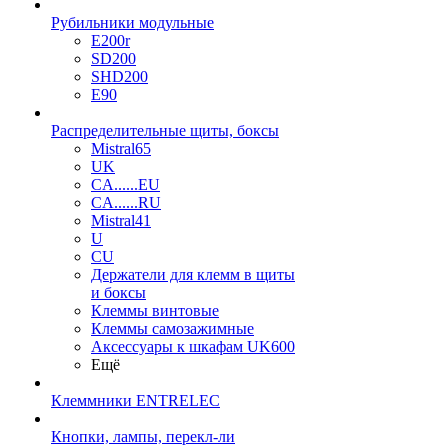
Рубильники модульные
E200r
SD200
SHD200
E90
Распределительные щиты, боксы
Mistral65
UK
CA......EU
CA......RU
Mistral41
U
CU
Держатели для клемм в щиты
и боксы
Клеммы винтовые
Клеммы самозажимные
Аксессуары к шкафам UK600
Ещё
Клеммники ENTRELEC
Кнопки, лампы, перекл-ли