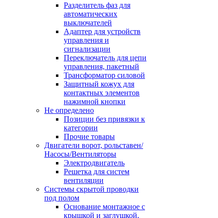
Разделитель фаз для
автоматических
выключателей
Адаптер для устройств
управления и
сигнализации
Переключатель для цепи
управления, пакетный
Трансформатор силовой
Защитный кожух для
контактных элементов
нажимной кнопки
Не определено
Позиции без привязки к
категории
Прочие товары
Двигатели ворот, рольставен/
Насосы/Вентиляторы
Электродвигатель
Решетка для систем
вентиляции
Системы скрытой проводки
под полом
Основание монтажное с
крышкой и заглушкой,