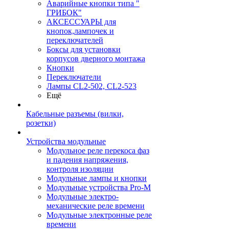
Аварийные кнопки типа "
ГРИБОК"
АКСЕССУАРЫ для
кнопок,лампочек и
переключателей
Боксы для установки
корпусов дверного монтажа
Кнопки
Переключатели
Лампы CL2-502, CL2-523
Ещё
Кабельные разъемы (вилки,
розетки)
Устройства модульные
Модульное реле перекоса фаз
и падения напряжения,
контроля изоляции
Модульные лампы и кнопки
Модульные устройства Pro-M
Модульные электро-
механические реле времени
Модульные электронные реле
времени