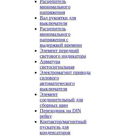
Расцепитель
минимального
напряжения
Вал рукоятки для
выключателя
Расцепитель
минимального
напряжения с
выдержкой времени
Элемент передний
светового индикатора
Арматура
светосигнальная
Электромагнит привода
силового
автоматического
выключателя
Элемент
соединительный для
сборных шин
Переходник на DIN
рейку
Контактор/магнитный
пускатель для
конденсаторов