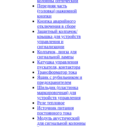
колонны оптический
Передняя часть
(головка) нажимной
кнопки
Кнопка аварийного
отключения в сборе
Защитный колпачок/
крышка для устройств
управления и
сигнализации
Колпачок, линза для
сигнальной лампы
Катушка управления
пускателя, контактора
Трансформатор тока
Ящик с рубильником и
предохранителем
Шильдик (пластинка
маркировочная) для
устройств управления
Реле тепловое
Источник питания
постоянного тока
Модуль акустический
для сигнальной колонны