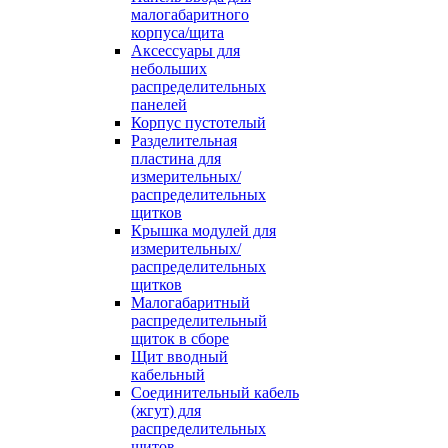
малогабаритного
корпуса/щита
Аксессуары для
небольших
распределительных
панелей
Корпус пустотелый
Разделительная
пластина для
измерительных/
распределительных
щитков
Крышка модулей для
измерительных/
распределительных
щитков
Малогабаритный
распределительный
щиток в сборе
Щит вводный
кабельный
Соединительный кабель
(жгут) для
распределительных
щитов