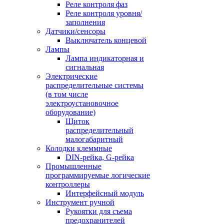
Реле контроля фаз
Реле контроля уровня/
заполнения
Датчики/сенсоры
Выключатель концевой
Лампы
Лампа индикаторная и
сигнальная
Электрические
распределительные системы
(в том числе
электроустановочное
оборудование)
Щиток
распределительный
малогабаритный
Колодки клеммные
DIN-рейка, G-рейка
Промышленные
программируемые логические
контроллеры
Интерфейсный модуль
Инструмент ручной
Рукоятки для съема
предохранителей