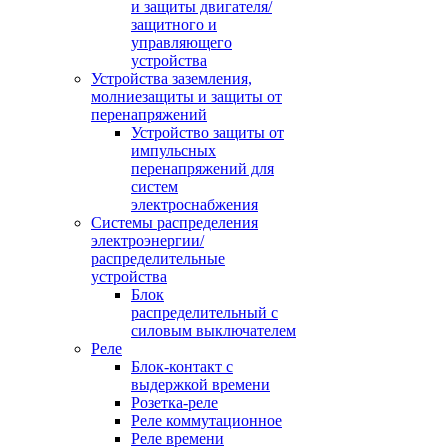
и защиты двигателя/
защитного и
управляющего
устройства
Устройства заземления,
молниезащиты и защиты от
перенапряжений
Устройство защиты от
импульсных
перенапряжений для
систем
электроснабжения
Системы распределения
электроэнергии/
распределительные
устройства
Блок
распределительный с
силовым выключателем
Реле
Блок-контакт с
выдержкой времени
Розетка-реле
Реле коммутационное
Реле времени