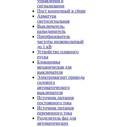
управления и
сигнализации
Пост кнопочный в сборе
Арматура
светосигнальная
Выключатель-
разъединитель
Преобразователь
частоты низковольтный
до 1 кВ
Устройство плавного
пуска
Блокировка
механическая для
выключателя
Электромагнит привода
силового
автоматического
выключателя
Источник питания
постоянного тока
Источник питания
переменного тока
Разделитель фаз для
автоматических