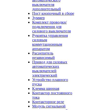
автоматического
выключателя
дополнительный
Пост кнопочный в сборе
Зуммер
Комплект проводки/
подключения для
силового выключателя
Рукоятка управления
силовым
коммутационным
аппаратом
Расцепитель
независимый
Привод для силовых
автоматических
выключателей
электрический
Устройство плавного
пуска
Клемма шинная
Контактор постоянного
тока
Контакторное реле
Модуль сигнальной