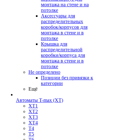
монтажа на стене и на
потолке
Аксессуары для
распределительных
коробок/корпусов для
монтажа в стене и в
потолке
Крышка для
распределительной
коробки/корпуса для
монтажа в стене и в
потолке
Не определено
Позиции без привязки к
категории
Ещё
Автоматы T-max (XT)
XT1
XT2
XT3
XT4
T4
T5
T6