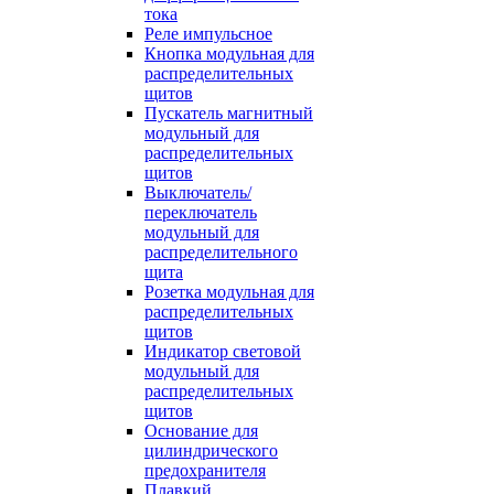
тока
Реле импульсное
Кнопка модульная для
распределительных
щитов
Пускатель магнитный
модульный для
распределительных
щитов
Выключатель/
переключатель
модульный для
распределительного
щита
Розетка модульная для
распределительных
щитов
Индикатор световой
модульный для
распределительных
щитов
Основание для
цилиндрического
предохранителя
Плавкий