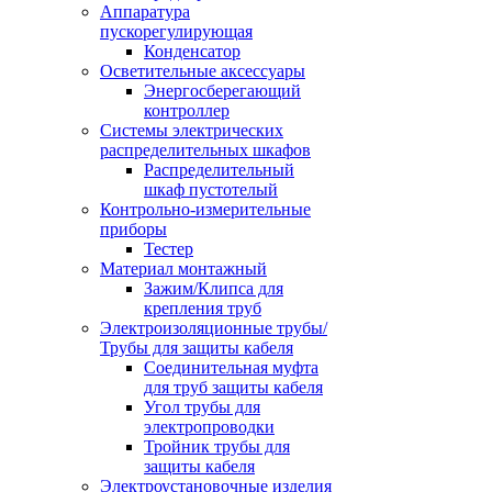
Аппаратура
пускорегулирующая
Конденсатор
Осветительные аксессуары
Энергосберегающий
контроллер
Системы электрических
распределительных шкафов
Распределительный
шкаф пустотелый
Контрольно-измерительные
приборы
Тестер
Материал монтажный
Зажим/Клипса для
крепления труб
Электроизоляционные трубы/
Трубы для защиты кабеля
Соединительная муфта
для труб защиты кабеля
Угол трубы для
электропроводки
Тройник трубы для
защиты кабеля
Электроустановочные изделия