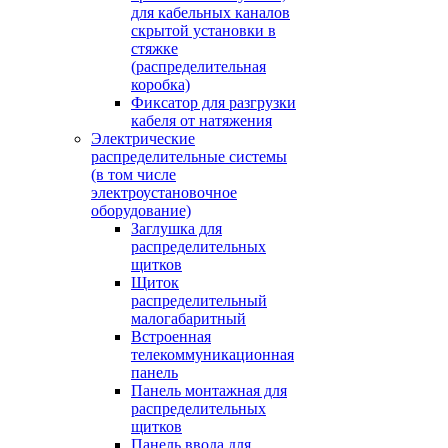
для кабельных каналов
скрытой установки в
стяжке
(распределительная
коробка)
Фиксатор для разгрузки
кабеля от натяжения
Электрические
распределительные системы
(в том числе
электроустановочное
оборудование)
Заглушка для
распределительных
щитков
Щиток
распределительный
малогабаритный
Встроенная
телекоммуникационная
панель
Панель монтажная для
распределительных
щитков
Панель ввода для