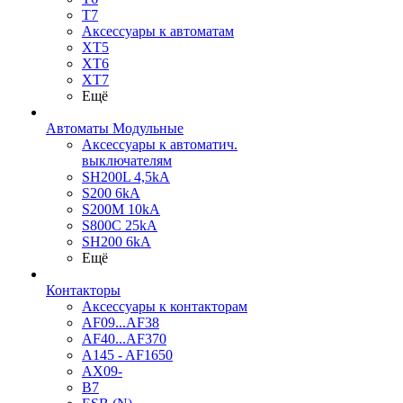
T7
Аксессуары к автоматам
XT5
XT6
XT7
Ещё
Автоматы Модульные
Аксессуары к автоматич.
выключателям
SH200L 4,5kA
S200 6kA
S200M 10kA
S800C 25kA
SH200 6kA
Ещё
Контакторы
Аксессуары к контакторам
AF09...AF38
AF40...AF370
A145 - AF1650
AX09-
B7