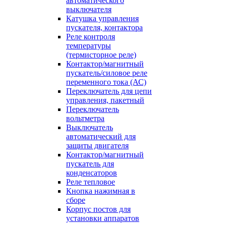
автоматического
выключателя
Катушка управления
пускателя, контактора
Реле контроля
температуры
(термисторное реле)
Контактор/магнитный
пускатель/силовое реле
переменного тока (АС)
Переключатель для цепи
управления, пакетный
Переключатель
вольтметра
Выключатель
автоматический для
защиты двигателя
Контактор/магнитный
пускатель для
конденсаторов
Реле тепловое
Кнопка нажимная в
сборе
Корпус постов для
установки аппаратов