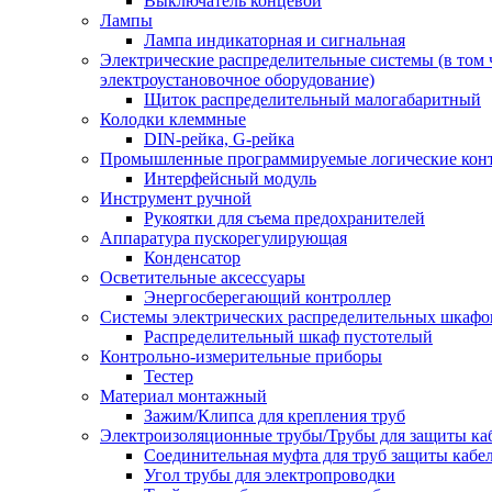
Выключатель концевой
Лампы
Лампа индикаторная и сигнальная
Электрические распределительные системы (в том 
электроустановочное оборудование)
Щиток распределительный малогабаритный
Колодки клеммные
DIN-рейка, G-рейка
Промышленные программируемые логические кон
Интерфейсный модуль
Инструмент ручной
Рукоятки для съема предохранителей
Аппаратура пускорегулирующая
Конденсатор
Осветительные аксессуары
Энергосберегающий контроллер
Системы электрических распределительных шкафо
Распределительный шкаф пустотелый
Контрольно-измерительные приборы
Тестер
Материал монтажный
Зажим/Клипса для крепления труб
Электроизоляционные трубы/Трубы для защиты ка
Соединительная муфта для труб защиты кабе
Угол трубы для электропроводки