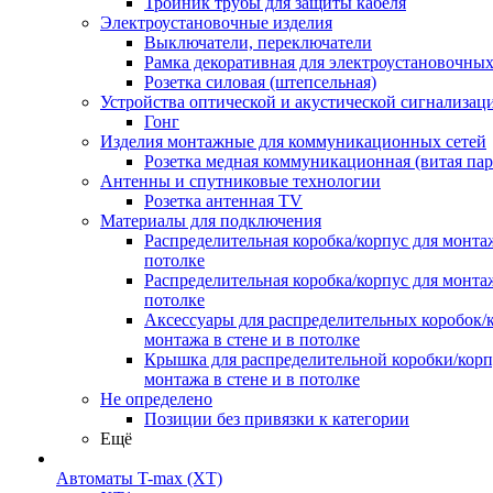
Тройник трубы для защиты кабеля
Электроустановочные изделия
Выключатели, переключатели
Рамка декоративная для электроустановочных
Розетка силовая (штепсельная)
Устройства оптической и акустической сигнализац
Гонг
Изделия монтажные для коммуникационных сетей
Розетка медная коммуникационная (витая пар
Антенны и спутниковые технологии
Розетка антенная TV
Материалы для подключения
Распределительная коробка/корпус для монтаж
потолке
Распределительная коробка/корпус для монтаж
потолке
Аксессуары для распределительных коробок/
монтажа в стене и в потолке
Крышка для распределительной коробки/корп
монтажа в стене и в потолке
Не определено
Позиции без привязки к категории
Ещё
Автоматы T-max (XT)