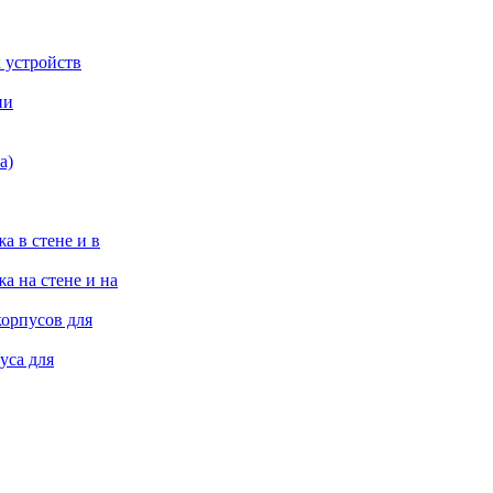
 устройств
ии
а)
а в стене и в
а на стене и на
корпусов для
уса для