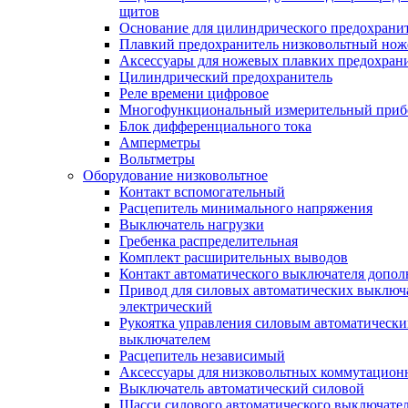
щитов
Основание для цилиндрического предохрани
Плавкий предохранитель низковольтный нож
Аксессуары для ножевых плавких предохран
Цилиндрический предохранитель
Реле времени цифровое
Многофункциональный измерительный приб
Блок дифференциального тока
Амперметры
Вольтметры
Оборудование низковольтное
Контакт вспомогательный
Расцепитель минимального напряжения
Выключатель нагрузки
Гребенка распределительная
Комплект расширительных выводов
Контакт автоматического выключателя допо
Привод для силовых автоматических выключ
электрический
Рукоятка управления силовым автоматическ
выключателем
Расцепитель независимый
Аксессуары для низковольтных коммутацион
Выключатель автоматический силовой
Шасси силового автоматического выключате