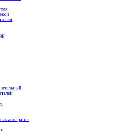
теля
евой
ителей
ор
лнительный
ателей
им
ных аппаратов
ля