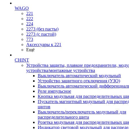
WAGO
221
222
224
2273 (без пасты)
2273 (с пастой)
773
Аксессуары к 221
Ещё
CHINT
Устройства защиты, плавкие предохранители, мод
устройства/монтажные устройства
Выключатель автоматический модульный
Устройство защитного отключения (УЗО)
Выключатель автоматический дифференциаль
Реле импульсное
Кнопка модульная для распределительных щ
Пускатель магнитный модульный для распре
щитов
Выключатель/переключатель модульный для
распределительного щита
Розетка модульная для распределительных щ
Индикатор световой модульный для распред