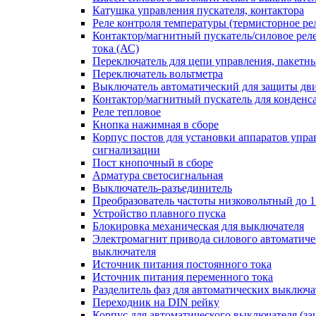
Катушка управления пускателя, контактора
Реле контроля температуры (термисторное ре
Контактор/магнитный пускатель/силовое рел
тока (АС)
Переключатель для цепи управления, пакетн
Переключатель вольтметра
Выключатель автоматический для защиты дви
Контактор/магнитный пускатель для конденс
Реле тепловое
Кнопка нажимная в сборе
Корпус постов для установки аппаратов упра
сигнализации
Пост кнопочный в сборе
Арматура светосигнальная
Выключатель-разъединитель
Преобразователь частоты низковольтный до 1
Устройство плавного пуска
Блокировка механическая для выключателя
Электромагнит привода силового автоматиче
выключателя
Источник питания постоянного тока
Источник питания переменного тока
Разделитель фаз для автоматических выключа
Переходник на DIN рейку
Корпус для автоматического выключателя (з