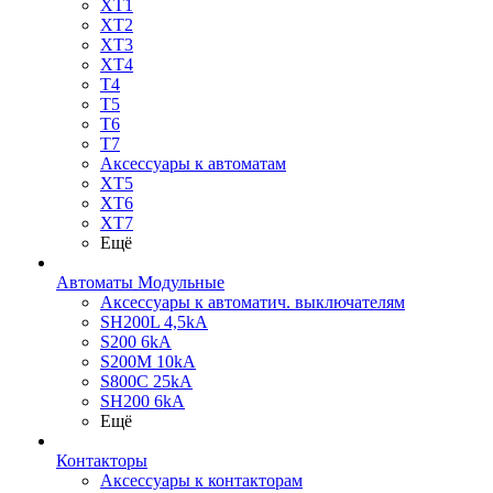
XT1
XT2
XT3
XT4
T4
T5
T6
T7
Аксессуары к автоматам
XT5
XT6
XT7
Ещё
Автоматы Модульные
Аксессуары к автоматич. выключателям
SH200L 4,5kA
S200 6kA
S200M 10kA
S800C 25kA
SH200 6kA
Ещё
Контакторы
Аксессуары к контакторам