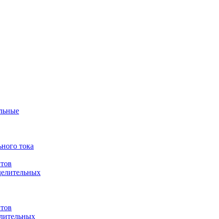
ульные
ного тока
итов
делительных
итов
елительных