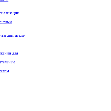
игнализации
ольтный
иты двигателя/
яжений для
ительные
телем