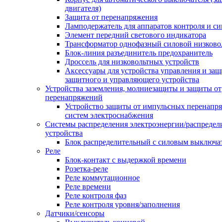
двигателя)
Защита от перенапряжения
Ламподержатель для аппаратов контроля и с
Элемент передний светового индикатора
Трансформатор однофазный силовой низков
Блок-линия разъединитель предохранитель
Дроссель для низковольтных устройств
Аксессуары для устройства управления и защ
защитного и управляющего устройства
Устройства заземления, молниезащиты и защиты от
перенапряжений
Устройство защиты от импульсных перенапр
систем электроснабжения
Системы распределения электроэнергии/распредел
устройства
Блок распределительный с силовым выключа
Реле
Блок-контакт с выдержкой времени
Розетка-реле
Реле коммутационное
Реле времени
Реле контроля фаз
Реле контроля уровня/заполнения
Датчики/сенсоры