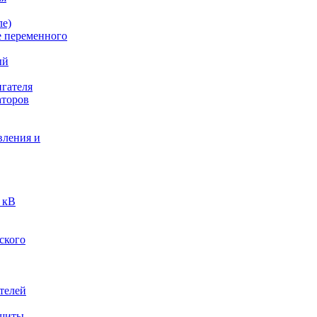
ле)
е переменного
ый
гателя
аторов
вления и
 кВ
ского
телей
ащиты