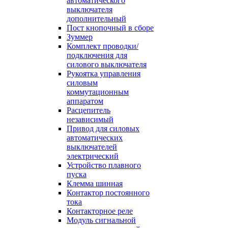
автоматического
выключателя
дополнительный
Пост кнопочный в сборе
Зуммер
Комплект проводки/
подключения для
силового выключателя
Рукоятка управления
силовым
коммутационным
аппаратом
Расцепитель
независимый
Привод для силовых
автоматических
выключателей
электрический
Устройство плавного
пуска
Клемма шинная
Контактор постоянного
тока
Контакторное реле
Модуль сигнальной