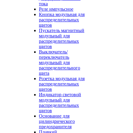
тока
Реле импульсное
Кнопка модульная для
распределительных
щитов
Пускатель магнитный
модульный для
распределительных
щитов
Выключатель/
переключатель
модульный для
распределительного
щита
Розетка модульная для
распределительных
щитов
Индикатор световой
модульный для
распределительных
щитов
Основание для
цилиндрического
предохранителя
Плавкий