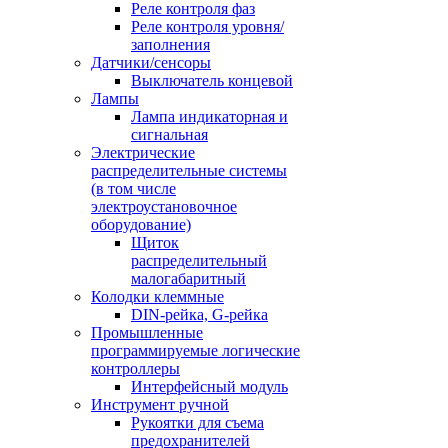
Реле контроля фаз
Реле контроля уровня/
заполнения
Датчики/сенсоры
Выключатель концевой
Лампы
Лампа индикаторная и
сигнальная
Электрические
распределительные системы
(в том числе
электроустановочное
оборудование)
Щиток
распределительный
малогабаритный
Колодки клеммные
DIN-рейка, G-рейка
Промышленные
программируемые логические
контроллеры
Интерфейсный модуль
Инструмент ручной
Рукоятки для съема
предохранителей