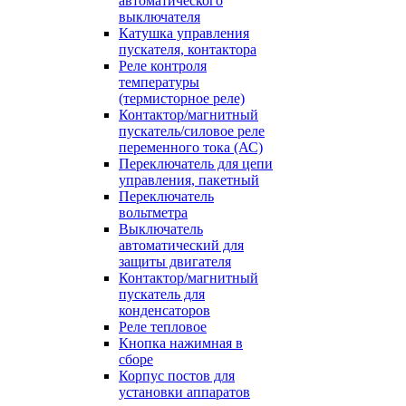
автоматического
выключателя
Катушка управления
пускателя, контактора
Реле контроля
температуры
(термисторное реле)
Контактор/магнитный
пускатель/силовое реле
переменного тока (АС)
Переключатель для цепи
управления, пакетный
Переключатель
вольтметра
Выключатель
автоматический для
защиты двигателя
Контактор/магнитный
пускатель для
конденсаторов
Реле тепловое
Кнопка нажимная в
сборе
Корпус постов для
установки аппаратов