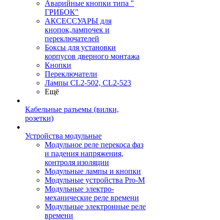
Аварийные кнопки типа "
ГРИБОК"
АКСЕССУАРЫ для
кнопок,лампочек и
переключателей
Боксы для установки
корпусов дверного монтажа
Кнопки
Переключатели
Лампы CL2-502, CL2-523
Ещё
Кабельные разъемы (вилки,
розетки)
Устройства модульные
Модульное реле перекоса фаз
и падения напряжения,
контроля изоляции
Модульные лампы и кнопки
Модульные устройства Pro-M
Модульные электро-
механические реле времени
Модульные электронные реле
времени