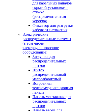
для кабельных каналов
скрытой установки в
стяжке
(распределительная
коробка)
Фиксатор для разгрузки
кабеля от натяжения
Электрические
распределительные системы
(в том числе
электроустановочное
оборудование)
Заглушка для
распределительных
щитков
Щиток
распределительный
малогабаритный
Встроенная
телекоммуникационная
панель
Панель монтажная для
распределительных
щитков
Панель ввода для