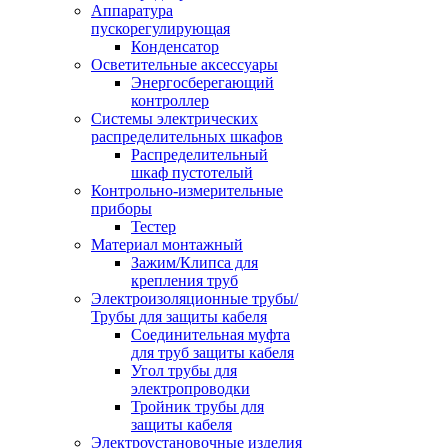
Аппаратура
пускорегулирующая
Конденсатор
Осветительные аксессуары
Энергосберегающий
контроллер
Системы электрических
распределительных шкафов
Распределительный
шкаф пустотелый
Контрольно-измерительные
приборы
Тестер
Материал монтажный
Зажим/Клипса для
крепления труб
Электроизоляционные трубы/
Трубы для защиты кабеля
Соединительная муфта
для труб защиты кабеля
Угол трубы для
электропроводки
Тройник трубы для
защиты кабеля
Электроустановочные изделия