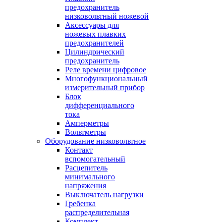
предохранитель
низковольтный ножевой
Аксессуары для
ножевых плавких
предохранителей
Цилиндрический
предохранитель
Реле времени цифровое
Многофункциональный
измерительный прибор
Блок
дифференциального
тока
Амперметры
Вольтметры
Оборудование низковольтное
Контакт
вспомогательный
Расцепитель
минимального
напряжения
Выключатель нагрузки
Гребенка
распределительная
Комплект