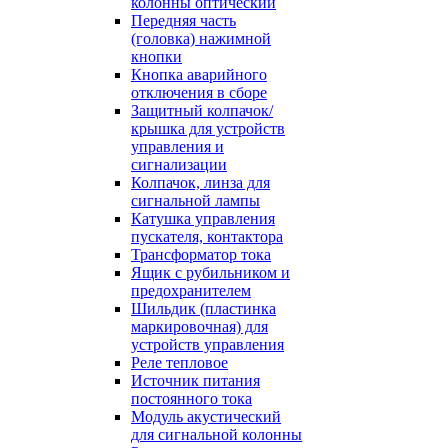
колонны оптический
Передняя часть
(головка) нажимной
кнопки
Кнопка аварийного
отключения в сборе
Защитный колпачок/
крышка для устройств
управления и
сигнализации
Колпачок, линза для
сигнальной лампы
Катушка управления
пускателя, контактора
Трансформатор тока
Ящик с рубильником и
предохранителем
Шильдик (пластинка
маркировочная) для
устройств управления
Реле тепловое
Источник питания
постоянного тока
Модуль акустический
для сигнальной колонны