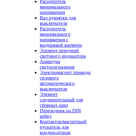
Расцепитель
минимального
напряжения
Вал рукоятки для
выключателя
Расцепитель
минимального
напряжения с
выдержкой времени
Элемент передний
светового индикатора
Арматура
светосигнальная
Электромагнит привода
силового
автоматического
выключателя
Элемент
соединительный для
сборных шин
Переходник на DIN
рейку
Контактор/магнитный
пускатель для
конденсаторов