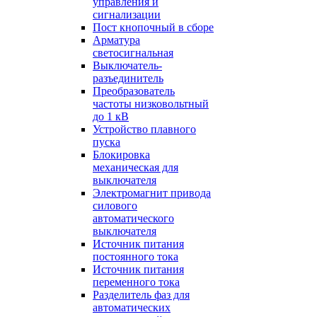
управления и
сигнализации
Пост кнопочный в сборе
Арматура
светосигнальная
Выключатель-
разъединитель
Преобразователь
частоты низковольтный
до 1 кВ
Устройство плавного
пуска
Блокировка
механическая для
выключателя
Электромагнит привода
силового
автоматического
выключателя
Источник питания
постоянного тока
Источник питания
переменного тока
Разделитель фаз для
автоматических