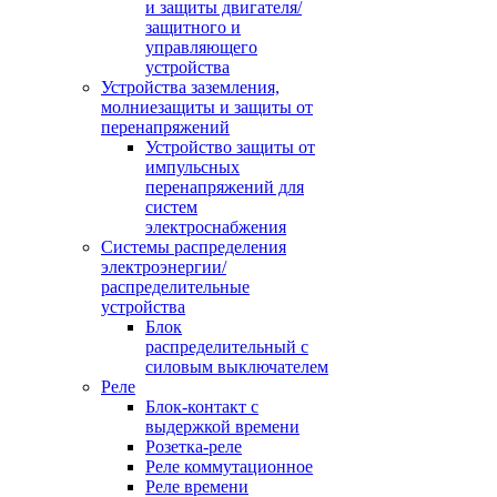
и защиты двигателя/
защитного и
управляющего
устройства
Устройства заземления,
молниезащиты и защиты от
перенапряжений
Устройство защиты от
импульсных
перенапряжений для
систем
электроснабжения
Системы распределения
электроэнергии/
распределительные
устройства
Блок
распределительный с
силовым выключателем
Реле
Блок-контакт с
выдержкой времени
Розетка-реле
Реле коммутационное
Реле времени