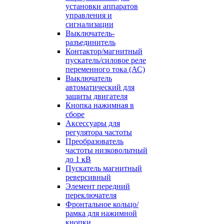
установки аппаратов
управления и
сигнализации
Выключатель-
разъединитель
Контактор/магнитный
пускатель/силовое реле
переменного тока (АС)
Выключатель
автоматический для
защиты двигателя
Кнопка нажимная в
сборе
Аксессуары для
регулятора частоты
Преобразователь
частоты низковольтный
до 1 кВ
Пускатель магнитный
реверсивный
Элемент передний
переключателя
Фронтальное кольцо/
рамка для нажимной
кнопки