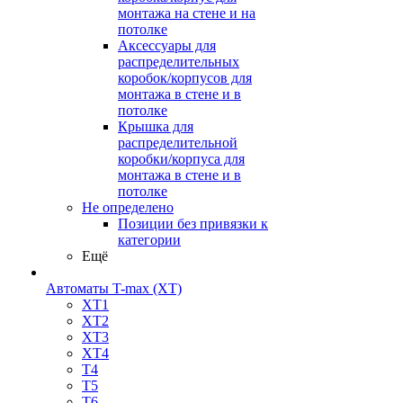
монтажа на стене и на
потолке
Аксессуары для
распределительных
коробок/корпусов для
монтажа в стене и в
потолке
Крышка для
распределительной
коробки/корпуса для
монтажа в стене и в
потолке
Не определено
Позиции без привязки к
категории
Ещё
Автоматы T-max (XT)
XT1
XT2
XT3
XT4
T4
T5
T6