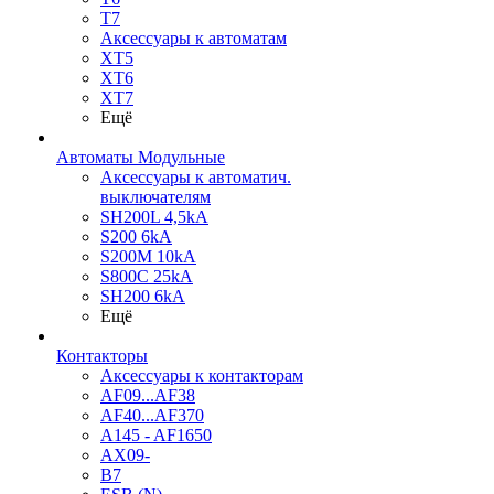
T7
Аксессуары к автоматам
XT5
XT6
XT7
Ещё
Автоматы Модульные
Аксессуары к автоматич.
выключателям
SH200L 4,5kA
S200 6kA
S200M 10kA
S800C 25kA
SH200 6kA
Ещё
Контакторы
Аксессуары к контакторам
AF09...AF38
AF40...AF370
A145 - AF1650
AX09-
B7