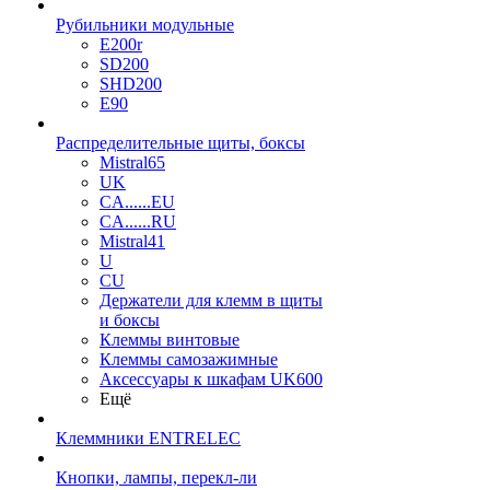
Рубильники модульные
E200r
SD200
SHD200
E90
Распределительные щиты, боксы
Mistral65
UK
CA......EU
CA......RU
Mistral41
U
CU
Держатели для клемм в щиты
и боксы
Клеммы винтовые
Клеммы самозажимные
Аксессуары к шкафам UK600
Ещё
Клеммники ENTRELEC
Кнопки, лампы, перекл-ли