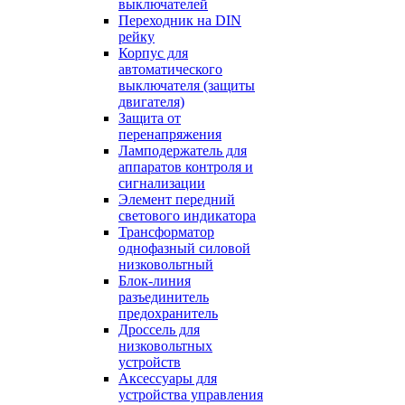
выключателей
Переходник на DIN
рейку
Корпус для
автоматического
выключателя (защиты
двигателя)
Защита от
перенапряжения
Ламподержатель для
аппаратов контроля и
сигнализации
Элемент передний
светового индикатора
Трансформатор
однофазный силовой
низковольтный
Блок-линия
разъединитель
предохранитель
Дроссель для
низковольтных
устройств
Аксессуары для
устройства управления