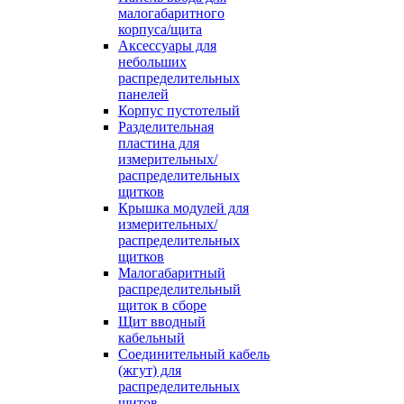
малогабаритного
корпуса/щита
Аксессуары для
небольших
распределительных
панелей
Корпус пустотелый
Разделительная
пластина для
измерительных/
распределительных
щитков
Крышка модулей для
измерительных/
распределительных
щитков
Малогабаритный
распределительный
щиток в сборе
Щит вводный
кабельный
Соединительный кабель
(жгут) для
распределительных
щитов