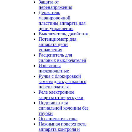
Защита от
перенапряжения
Держатель
маркировочной
пластины аппарата для
цепи управления
Выключатель, джойстик
Потенциометр для
аппарата цепи
управления
Расцепитель для
силовых выключателей
Изоляторы
низковольтные
Ручка с блокировкой
замком для кулачкового
переключателя
Реле электронное
защиты от перегрузки
Подставка для
сигнальной колонны без
трубки
Ограничитель тока
Нажимная поверхность
аппарата контроля и