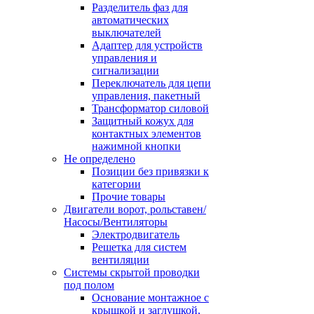
Разделитель фаз для
автоматических
выключателей
Адаптер для устройств
управления и
сигнализации
Переключатель для цепи
управления, пакетный
Трансформатор силовой
Защитный кожух для
контактных элементов
нажимной кнопки
Не определено
Позиции без привязки к
категории
Прочие товары
Двигатели ворот, рольставен/
Насосы/Вентиляторы
Электродвигатель
Решетка для систем
вентиляции
Системы скрытой проводки
под полом
Основание монтажное с
крышкой и заглушкой,