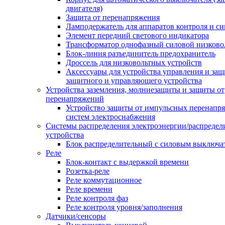
двигателя)
Защита от перенапряжения
Ламподержатель для аппаратов контроля и с
Элемент передний светового индикатора
Трансформатор однофазный силовой низков
Блок-линия разъединитель предохранитель
Дроссель для низковольтных устройств
Аксессуары для устройства управления и защ
защитного и управляющего устройства
Устройства заземления, молниезащиты и защиты от
перенапряжений
Устройство защиты от импульсных перенапр
систем электроснабжения
Системы распределения электроэнергии/распредел
устройства
Блок распределительный с силовым выключа
Реле
Блок-контакт с выдержкой времени
Розетка-реле
Реле коммутационное
Реле времени
Реле контроля фаз
Реле контроля уровня/заполнения
Датчики/сенсоры