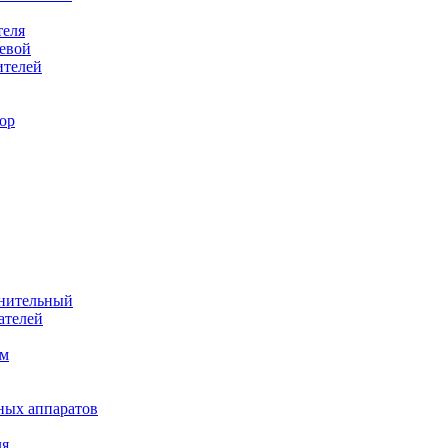
теля
евой
ителей
ор
лнительный
ателей
им
ных аппаратов
ля