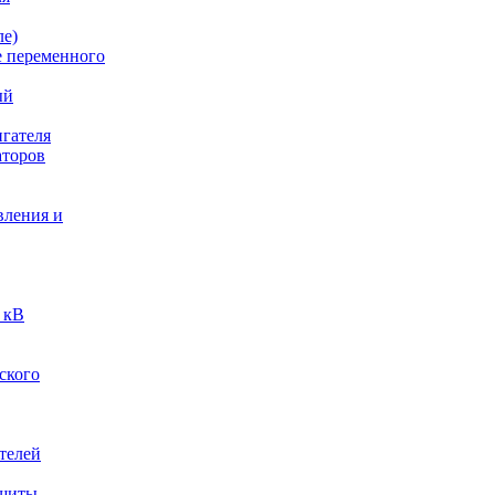
ле)
е переменного
ый
гателя
аторов
вления и
 кВ
ского
телей
ащиты