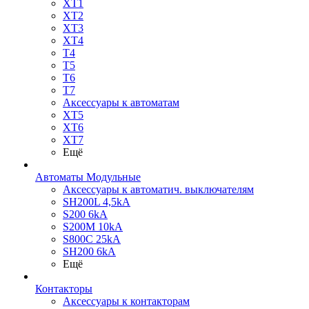
XT1
XT2
XT3
XT4
T4
T5
T6
T7
Аксессуары к автоматам
XT5
XT6
XT7
Ещё
Автоматы Модульные
Аксессуары к автоматич. выключателям
SH200L 4,5kA
S200 6kA
S200M 10kA
S800C 25kA
SH200 6kA
Ещё
Контакторы
Аксессуары к контакторам