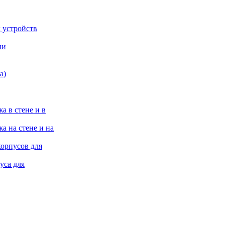
 устройств
ии
а)
а в стене и в
а на стене и на
корпусов для
уса для