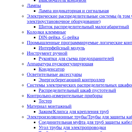
Выключатель концевой
Лампы
Лампа индикаторная и сигнальная
Электрические распределительные системы (в том 
электроустановочное оборудование)
Щиток распределительный малогабаритный
Колодки клеммные
DIN-рейка, G-рейка
Промышленные программируемые логические кон
Интерфейсный модуль
Инструмент ручной
Рукоятки для съема предохранителей
Аппаратура пускорегулирующая
Конденсатор
Осветительные аксессуары
Энергосберегающий контроллер
Системы электрических распределительных шкафо
Распределительный шкаф пустотелый
Контрольно-измерительные приборы
Тестер
Материал монтажный
Зажим/Клипса для крепления труб
Электроизоляционные трубы/Трубы для защиты ка
Соединительная муфта для труб защиты кабе
Угол трубы для электропроводки