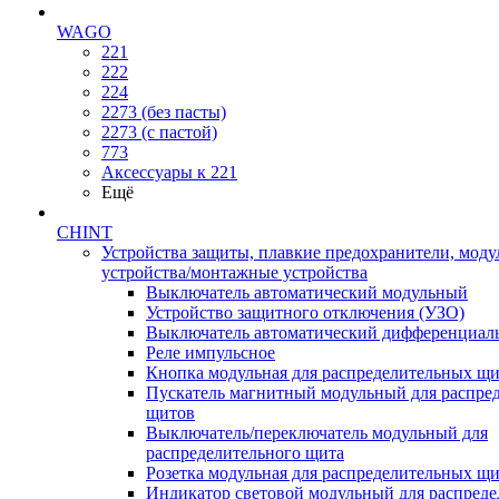
WAGO
221
222
224
2273 (без пасты)
2273 (с пастой)
773
Аксессуары к 221
Ещё
CHINT
Устройства защиты, плавкие предохранители, мод
устройства/монтажные устройства
Выключатель автоматический модульный
Устройство защитного отключения (УЗО)
Выключатель автоматический дифференциаль
Реле импульсное
Кнопка модульная для распределительных щ
Пускатель магнитный модульный для распре
щитов
Выключатель/переключатель модульный для
распределительного щита
Розетка модульная для распределительных щ
Индикатор световой модульный для распред