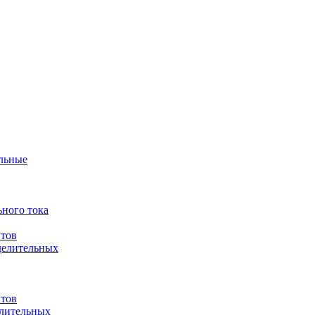
ульные
ного тока
итов
делительных
итов
елительных