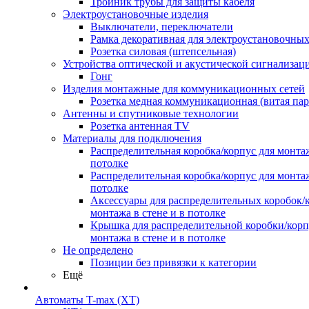
Тройник трубы для защиты кабеля
Электроустановочные изделия
Выключатели, переключатели
Рамка декоративная для электроустановочных
Розетка силовая (штепсельная)
Устройства оптической и акустической сигнализац
Гонг
Изделия монтажные для коммуникационных сетей
Розетка медная коммуникационная (витая пар
Антенны и спутниковые технологии
Розетка антенная TV
Материалы для подключения
Распределительная коробка/корпус для монтаж
потолке
Распределительная коробка/корпус для монтаж
потолке
Аксессуары для распределительных коробок/
монтажа в стене и в потолке
Крышка для распределительной коробки/корп
монтажа в стене и в потолке
Не определено
Позиции без привязки к категории
Ещё
Автоматы T-max (XT)