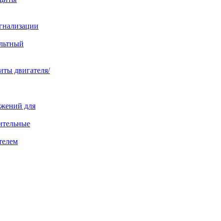
игнализации
ольтный
иты двигателя/
яжений для
ительные
телем