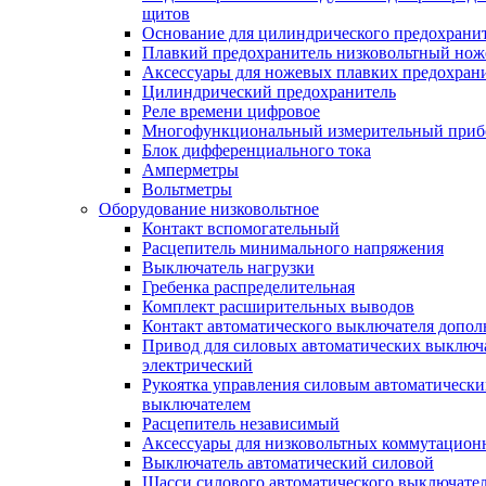
щитов
Основание для цилиндрического предохрани
Плавкий предохранитель низковольтный нож
Аксессуары для ножевых плавких предохран
Цилиндрический предохранитель
Реле времени цифровое
Многофункциональный измерительный приб
Блок дифференциального тока
Амперметры
Вольтметры
Оборудование низковольтное
Контакт вспомогательный
Расцепитель минимального напряжения
Выключатель нагрузки
Гребенка распределительная
Комплект расширительных выводов
Контакт автоматического выключателя допо
Привод для силовых автоматических выключ
электрический
Рукоятка управления силовым автоматическ
выключателем
Расцепитель независимый
Аксессуары для низковольтных коммутацион
Выключатель автоматический силовой
Шасси силового автоматического выключате