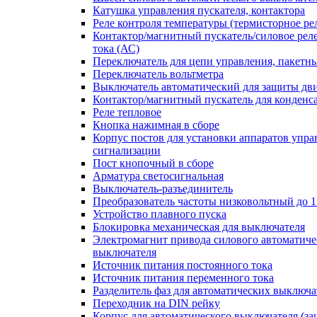
Катушка управления пускателя, контактора
Реле контроля температуры (термисторное ре
Контактор/магнитный пускатель/силовое рел
тока (АС)
Переключатель для цепи управления, пакетн
Переключатель вольтметра
Выключатель автоматический для защиты дви
Контактор/магнитный пускатель для конденс
Реле тепловое
Кнопка нажимная в сборе
Корпус постов для установки аппаратов упра
сигнализации
Пост кнопочный в сборе
Арматура светосигнальная
Выключатель-разъединитель
Преобразователь частоты низковольтный до 1
Устройство плавного пуска
Блокировка механическая для выключателя
Электромагнит привода силового автоматиче
выключателя
Источник питания постоянного тока
Источник питания переменного тока
Разделитель фаз для автоматических выключа
Переходник на DIN рейку
Корпус для автоматического выключателя (з