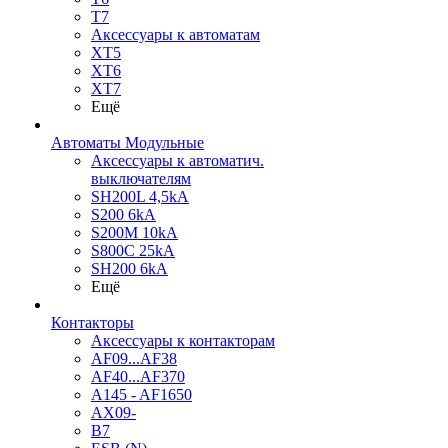
T7
Аксессуары к автоматам
XT5
XT6
XT7
Ещё
Автоматы Модульные
Аксессуары к автоматич.
выключателям
SH200L 4,5kA
S200 6kA
S200M 10kA
S800C 25kA
SH200 6kA
Ещё
Контакторы
Аксессуары к контакторам
AF09...AF38
AF40...AF370
A145 - AF1650
AX09-
B7