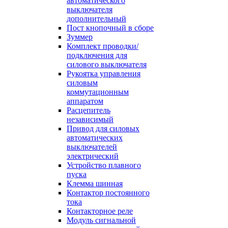
автоматического
выключателя
дополнительный
Пост кнопочный в сборе
Зуммер
Комплект проводки/
подключения для
силового выключателя
Рукоятка управления
силовым
коммутационным
аппаратом
Расцепитель
независимый
Привод для силовых
автоматических
выключателей
электрический
Устройство плавного
пуска
Клемма шинная
Контактор постоянного
тока
Контакторное реле
Модуль сигнальной