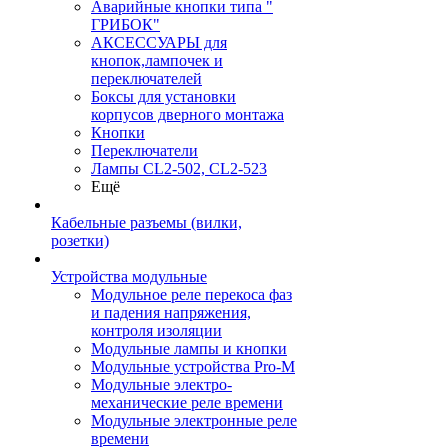
Аварийные кнопки типа "
ГРИБОК"
АКСЕССУАРЫ для
кнопок,лампочек и
переключателей
Боксы для установки
корпусов дверного монтажа
Кнопки
Переключатели
Лампы CL2-502, CL2-523
Ещё
Кабельные разъемы (вилки,
розетки)
Устройства модульные
Модульное реле перекоса фаз
и падения напряжения,
контроля изоляции
Модульные лампы и кнопки
Модульные устройства Pro-M
Модульные электро-
механические реле времени
Модульные электронные реле
времени