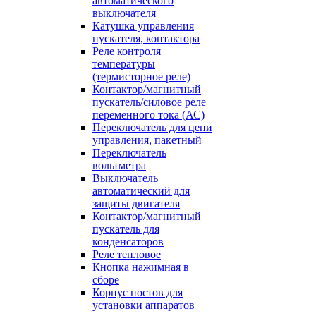
автоматического
выключателя
Катушка управления
пускателя, контактора
Реле контроля
температуры
(термисторное реле)
Контактор/магнитный
пускатель/силовое реле
переменного тока (АС)
Переключатель для цепи
управления, пакетный
Переключатель
вольтметра
Выключатель
автоматический для
защиты двигателя
Контактор/магнитный
пускатель для
конденсаторов
Реле тепловое
Кнопка нажимная в
сборе
Корпус постов для
установки аппаратов