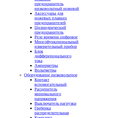
предохранитель
низковольтный ножевой
Аксессуары для
ножевых плавких
предохранителей
Цилиндрический
предохранитель
Реле времени цифровое
Многофункциональный
измерительный прибор
Блок
дифференциального
тока
Амперметры
Вольтметры
Оборудование низковольтное
Контакт
вспомогательный
Расцепитель
минимального
напряжения
Выключатель нагрузки
Гребенка
распределительная
Комплект