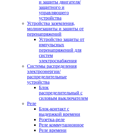
и защиты двигателя/
защитного и
управляющего
устройства
Устройства заземления,
молниезащиты и защиты от
перенапряжений
Устройство защиты от
импульсных
перенапряжений для
систем
электроснабжения
Системы распределения
электроэнергии/
распределительные
устройства
Блок
распределительный с
силовым выключателем
Реле
Блок-контакт с
выдержкой времени
Розетка-реле
Реле коммутационное
Реле времени