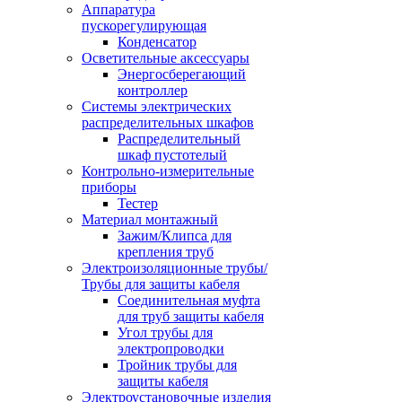
Аппаратура
пускорегулирующая
Конденсатор
Осветительные аксессуары
Энергосберегающий
контроллер
Системы электрических
распределительных шкафов
Распределительный
шкаф пустотелый
Контрольно-измерительные
приборы
Тестер
Материал монтажный
Зажим/Клипса для
крепления труб
Электроизоляционные трубы/
Трубы для защиты кабеля
Соединительная муфта
для труб защиты кабеля
Угол трубы для
электропроводки
Тройник трубы для
защиты кабеля
Электроустановочные изделия