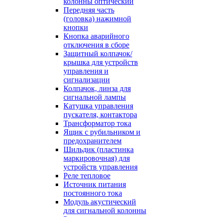
колонны оптический
Передняя часть
(головка) нажимной
кнопки
Кнопка аварийного
отключения в сборе
Защитный колпачок/
крышка для устройств
управления и
сигнализации
Колпачок, линза для
сигнальной лампы
Катушка управления
пускателя, контактора
Трансформатор тока
Ящик с рубильником и
предохранителем
Шильдик (пластинка
маркировочная) для
устройств управления
Реле тепловое
Источник питания
постоянного тока
Модуль акустический
для сигнальной колонны