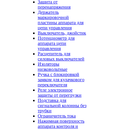
Защита от
перенапряжения
Держатель
маркировочной
пластины аппарата для
цепи управления
Выключатель, джойстик
Потенциометр для
аппарата цепи
управления
Расцепитель для
силовых выключателей
Изоляторы
низковольтные
Ручка с блокировкой
замком для кулачкового
переключателя
Реле электронное
защиты от перегрузки
Подставка для
сигнальной колонны без
трубки
Ограничитель тока
Нажимная поверхность
аппарата контроля и