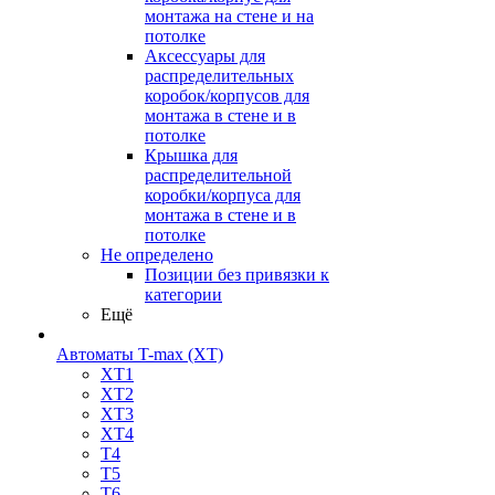
монтажа на стене и на
потолке
Аксессуары для
распределительных
коробок/корпусов для
монтажа в стене и в
потолке
Крышка для
распределительной
коробки/корпуса для
монтажа в стене и в
потолке
Не определено
Позиции без привязки к
категории
Ещё
Автоматы T-max (XT)
XT1
XT2
XT3
XT4
T4
T5
T6