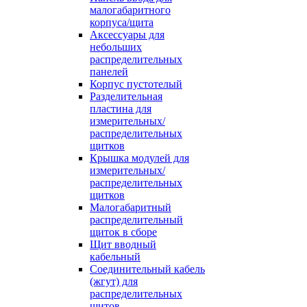
малогабаритного
корпуса/щита
Аксессуары для
небольших
распределительных
панелей
Корпус пустотелый
Разделительная
пластина для
измерительных/
распределительных
щитков
Крышка модулей для
измерительных/
распределительных
щитков
Малогабаритный
распределительный
щиток в сборе
Щит вводный
кабельный
Соединительный кабель
(жгут) для
распределительных
щитов