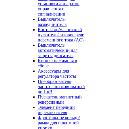
установки аппаратов
управления и
сигнализации
Выключатель-
разъединитель
Контактор/магнитный
пускатель/силовое реле
переменного тока (АС)
Выключатель
автоматический для
защиты двигателя
Кнопка нажимная в
сборе
Аксессуары для
регулятора частоты
Преобразователь
частоты низковольтный
до 1 кВ
Пускатель магнитный
реверсивный
Элемент передний
переключателя
Фронтальное кольцо/
рамка для нажимной
кнопки