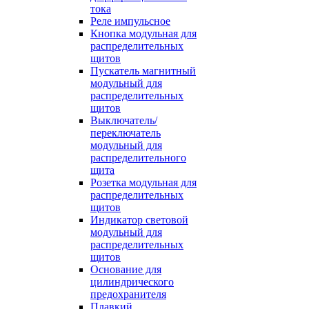
тока
Реле импульсное
Кнопка модульная для
распределительных
щитов
Пускатель магнитный
модульный для
распределительных
щитов
Выключатель/
переключатель
модульный для
распределительного
щита
Розетка модульная для
распределительных
щитов
Индикатор световой
модульный для
распределительных
щитов
Основание для
цилиндрического
предохранителя
Плавкий