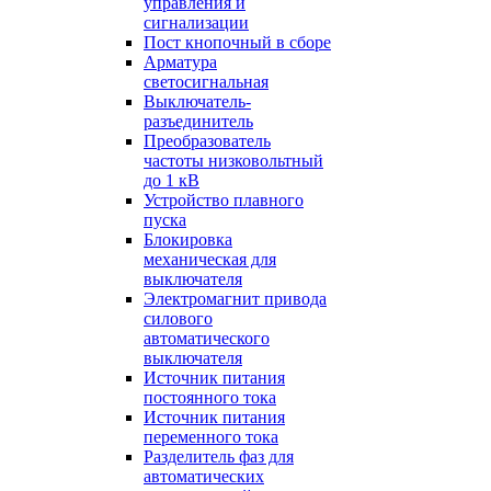
управления и
сигнализации
Пост кнопочный в сборе
Арматура
светосигнальная
Выключатель-
разъединитель
Преобразователь
частоты низковольтный
до 1 кВ
Устройство плавного
пуска
Блокировка
механическая для
выключателя
Электромагнит привода
силового
автоматического
выключателя
Источник питания
постоянного тока
Источник питания
переменного тока
Разделитель фаз для
автоматических