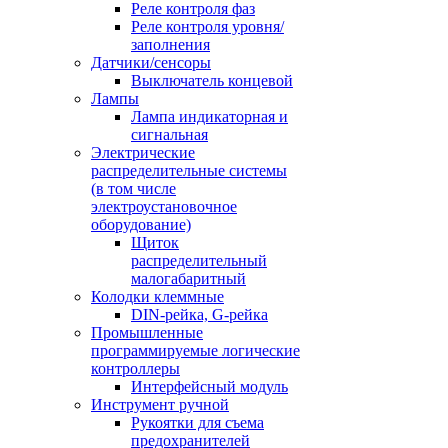
Реле контроля фаз
Реле контроля уровня/
заполнения
Датчики/сенсоры
Выключатель концевой
Лампы
Лампа индикаторная и
сигнальная
Электрические
распределительные системы
(в том числе
электроустановочное
оборудование)
Щиток
распределительный
малогабаритный
Колодки клеммные
DIN-рейка, G-рейка
Промышленные
программируемые логические
контроллеры
Интерфейсный модуль
Инструмент ручной
Рукоятки для съема
предохранителей