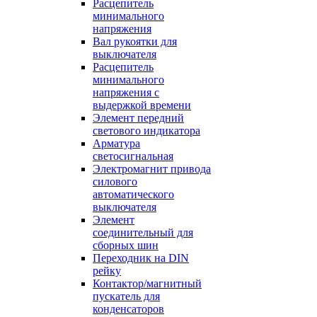
Расцепитель
минимального
напряжения
Вал рукоятки для
выключателя
Расцепитель
минимального
напряжения с
выдержкой времени
Элемент передний
светового индикатора
Арматура
светосигнальная
Электромагнит привода
силового
автоматического
выключателя
Элемент
соединительный для
сборных шин
Переходник на DIN
рейку
Контактор/магнитный
пускатель для
конденсаторов