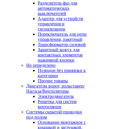
Разделитель фаз для
автоматических
выключателей
Адаптер для устройств
управления и
сигнализации
Переключатель для цепи
управления, пакетный
Трансформатор силовой
Защитный кожух для
контактных элементов
нажимной кнопки
Не определено
Позиции без привязки к
категории
Прочие товары
Двигатели ворот, рольставен/
Насосы/Вентиляторы
Электродвигатель
Решетка для систем
вентиляции
Системы скрытой проводки
под полом
Основание монтажное с
крышкой и заглушкой,