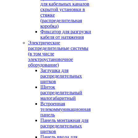
для кабельных каналов
скрытой установки в
стяжке
(распределительная
коробка)
Фиксатор для разгрузки
кабеля от натяжения
Электрические
распределительные системы
(в том числе
электроустановочное
оборудование)
Заглушка для
распределительных
щитков
Щиток
распределительный
малогабаритный
Встроенная
телекоммуникационная
панель
Панель монтажная для
распределительных
щитков
Панель ввода для