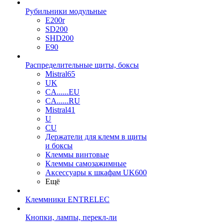
Рубильники модульные
E200r
SD200
SHD200
E90
Распределительные щиты, боксы
Mistral65
UK
CA......EU
CA......RU
Mistral41
U
CU
Держатели для клемм в щиты
и боксы
Клеммы винтовые
Клеммы самозажимные
Аксессуары к шкафам UK600
Ещё
Клеммники ENTRELEC
Кнопки, лампы, перекл-ли