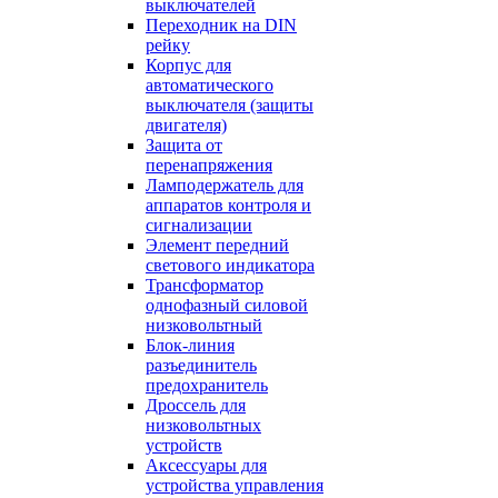
выключателей
Переходник на DIN
рейку
Корпус для
автоматического
выключателя (защиты
двигателя)
Защита от
перенапряжения
Ламподержатель для
аппаратов контроля и
сигнализации
Элемент передний
светового индикатора
Трансформатор
однофазный силовой
низковольтный
Блок-линия
разъединитель
предохранитель
Дроссель для
низковольтных
устройств
Аксессуары для
устройства управления