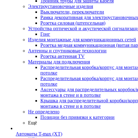
Тройник трубы для защиты кабеля
Электроустановочные изделия
Выключатели, переключатели
Рамка декоративная для электроустановочных
Розетка силовая (штепсельная)
Устройства оптической и акустической сигнализац
Гонг
Изделия монтажные для коммуникационных сетей
Розетка медная коммуникационная (витая пар
Антенны и спутниковые технологии
Розетка антенная TV
Материалы для подключения
Распределительная коробка/корпус для монтаж
потолке
Распределительная коробка/корпус для монтаж
потолке
Аксессуары для распределительных коробок/
монтажа в стене и в потолке
Крышка для распределительной коробки/корп
монтажа в стене и в потолке
Не определено
Позиции без привязки к категории
Ещё
Автоматы T-max (XT)