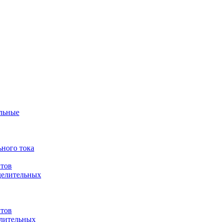
ульные
ного тока
итов
делительных
итов
елительных