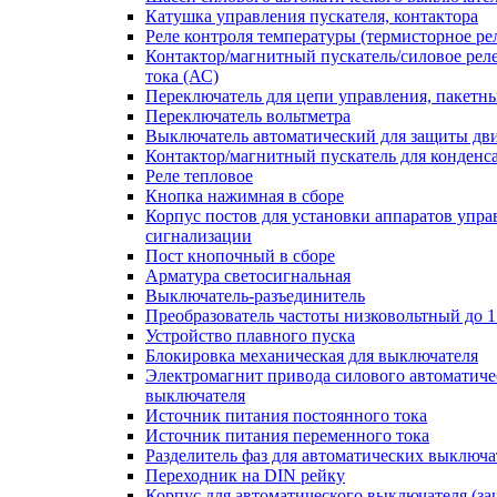
Катушка управления пускателя, контактора
Реле контроля температуры (термисторное ре
Контактор/магнитный пускатель/силовое рел
тока (АС)
Переключатель для цепи управления, пакетн
Переключатель вольтметра
Выключатель автоматический для защиты дви
Контактор/магнитный пускатель для конденс
Реле тепловое
Кнопка нажимная в сборе
Корпус постов для установки аппаратов упра
сигнализации
Пост кнопочный в сборе
Арматура светосигнальная
Выключатель-разъединитель
Преобразователь частоты низковольтный до 1
Устройство плавного пуска
Блокировка механическая для выключателя
Электромагнит привода силового автоматиче
выключателя
Источник питания постоянного тока
Источник питания переменного тока
Разделитель фаз для автоматических выключа
Переходник на DIN рейку
Корпус для автоматического выключателя (з