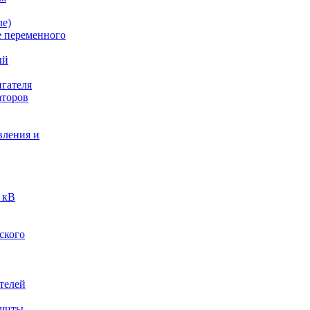
ле)
е переменного
ый
гателя
аторов
вления и
 кВ
ского
телей
ащиты