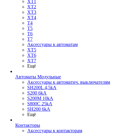
XT1
XT2
XT3
XT4
T4
T5
T6
T7
Аксессуары к автоматам
XT5
XT6
XT7
Ещё
Автоматы Модульные
Аксессуары к автоматич. выключателям
SH200L 4,5kA
S200 6kA
S200M 10kA
S800C 25kA
SH200 6kA
Ещё
Контакторы
Аксессуары к контакторам