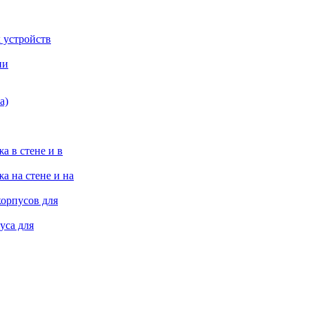
 устройств
ии
а)
а в стене и в
а на стене и на
корпусов для
уса для