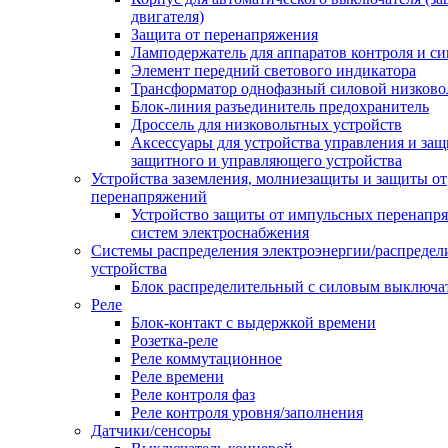
двигателя)
Защита от перенапряжения
Ламподержатель для аппаратов контроля и с
Элемент передний светового индикатора
Трансформатор однофазный силовой низков
Блок-линия разъединитель предохранитель
Дроссель для низковольтных устройств
Аксессуары для устройства управления и защ
защитного и управляющего устройства
Устройства заземления, молниезащиты и защиты от
перенапряжений
Устройство защиты от импульсных перенапр
систем электроснабжения
Системы распределения электроэнергии/распредел
устройства
Блок распределительный с силовым выключа
Реле
Блок-контакт с выдержкой времени
Розетка-реле
Реле коммутационное
Реле времени
Реле контроля фаз
Реле контроля уровня/заполнения
Датчики/сенсоры