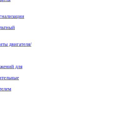
игнализации
ольтный
иты двигателя/
яжений для
ительные
телем