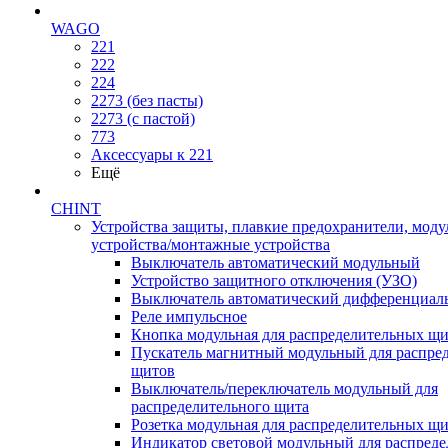
WAGO
221
222
224
2273 (без пасты)
2273 (с пастой)
773
Аксессуары к 221
Ещё
CHINT
Устройства защиты, плавкие предохранители, мод
устройства/монтажные устройства
Выключатель автоматический модульный
Устройство защитного отключения (УЗО)
Выключатель автоматический дифференциаль
Реле импульсное
Кнопка модульная для распределительных щ
Пускатель магнитный модульный для распре
щитов
Выключатель/переключатель модульный для
распределительного щита
Розетка модульная для распределительных щ
Индикатор световой модульный для распред