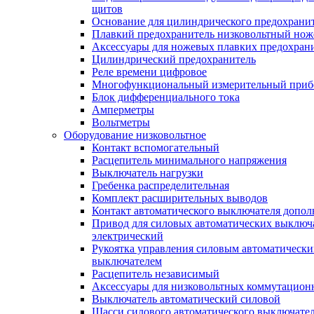
щитов
Основание для цилиндрического предохрани
Плавкий предохранитель низковольтный нож
Аксессуары для ножевых плавких предохран
Цилиндрический предохранитель
Реле времени цифровое
Многофункциональный измерительный приб
Блок дифференциального тока
Амперметры
Вольтметры
Оборудование низковольтное
Контакт вспомогательный
Расцепитель минимального напряжения
Выключатель нагрузки
Гребенка распределительная
Комплект расширительных выводов
Контакт автоматического выключателя допо
Привод для силовых автоматических выключ
электрический
Рукоятка управления силовым автоматическ
выключателем
Расцепитель независимый
Аксессуары для низковольтных коммутацион
Выключатель автоматический силовой
Шасси силового автоматического выключате