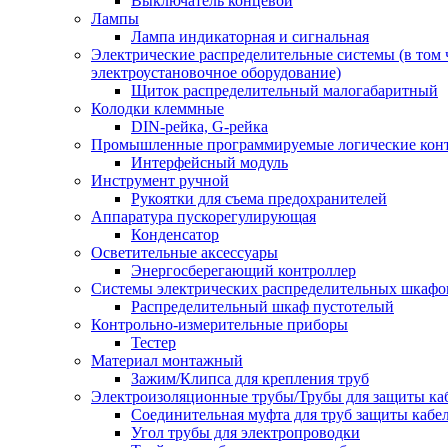
Выключатель концевой
Лампы
Лампа индикаторная и сигнальная
Электрические распределительные системы (в том 
электроустановочное оборудование)
Щиток распределительный малогабаритный
Колодки клеммные
DIN-рейка, G-рейка
Промышленные программируемые логические кон
Интерфейсный модуль
Инструмент ручной
Рукоятки для съема предохранителей
Аппаратура пускорегулирующая
Конденсатор
Осветительные аксессуары
Энергосберегающий контроллер
Системы электрических распределительных шкафо
Распределительный шкаф пустотелый
Контрольно-измерительные приборы
Тестер
Материал монтажный
Зажим/Клипса для крепления труб
Электроизоляционные трубы/Трубы для защиты ка
Соединительная муфта для труб защиты кабе
Угол трубы для электропроводки