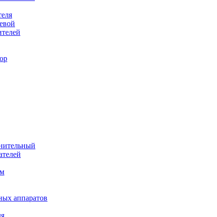
теля
евой
ителей
ор
лнительный
ателей
им
ных аппаратов
ля