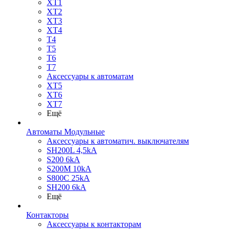
XT1
XT2
XT3
XT4
T4
T5
T6
T7
Аксессуары к автоматам
XT5
XT6
XT7
Ещё
Автоматы Модульные
Аксессуары к автоматич. выключателям
SH200L 4,5kA
S200 6kA
S200M 10kA
S800C 25kA
SH200 6kA
Ещё
Контакторы
Аксессуары к контакторам