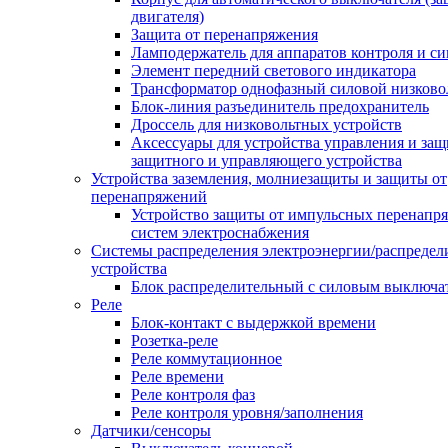
двигателя)
Защита от перенапряжения
Ламподержатель для аппаратов контроля и с
Элемент передний светового индикатора
Трансформатор однофазный силовой низков
Блок-линия разъединитель предохранитель
Дроссель для низковольтных устройств
Аксессуары для устройства управления и защ
защитного и управляющего устройства
Устройства заземления, молниезащиты и защиты от
перенапряжений
Устройство защиты от импульсных перенапр
систем электроснабжения
Системы распределения электроэнергии/распредел
устройства
Блок распределительный с силовым выключа
Реле
Блок-контакт с выдержкой времени
Розетка-реле
Реле коммутационное
Реле времени
Реле контроля фаз
Реле контроля уровня/заполнения
Датчики/сенсоры