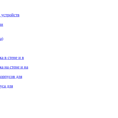
 устройств
ии
а)
а в стене и в
а на стене и на
корпусов для
уса для