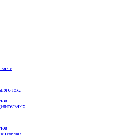
ульные
ного тока
итов
делительных
итов
елительных