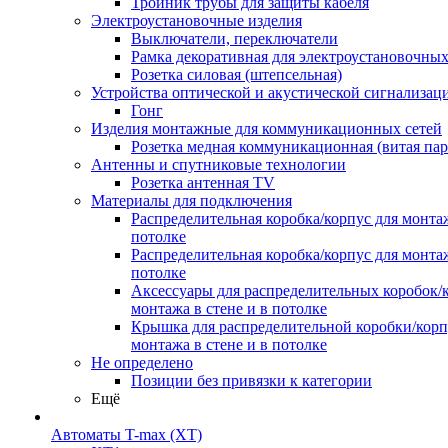
Тройник трубы для защиты кабеля
Электроустановочные изделия
Выключатели, переключатели
Рамка декоративная для электроустановочных
Розетка силовая (штепсельная)
Устройства оптической и акустической сигнализац
Гонг
Изделия монтажные для коммуникационных сетей
Розетка медная коммуникационная (витая пар
Антенны и спутниковые технологии
Розетка антенная TV
Материалы для подключения
Распределительная коробка/корпус для монтаж
потолке
Распределительная коробка/корпус для монтаж
потолке
Аксессуары для распределительных коробок/
монтажа в стене и в потолке
Крышка для распределительной коробки/корп
монтажа в стене и в потолке
Не определено
Позиции без привязки к категории
Ещё
Автоматы T-max (XT)