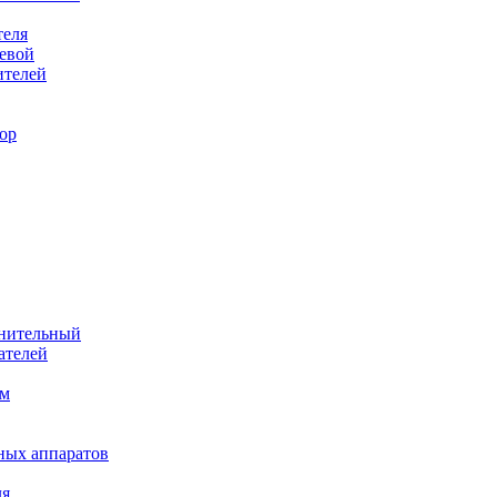
теля
евой
ителей
ор
лнительный
ателей
им
ных аппаратов
ля