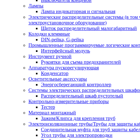
Выключатель концевой
Лампы
Лампа индикаторная и сигнальная
Электрические распределительные системы (в том 
электроустановочное оборудование)
Щиток распределительный малогабаритный
Колодки клеммные
DIN-рейка, G-рейка
Промышленные программируемые логические кон
Интерфейсный модуль
Инструмент ручной
Рукоятки для съема предохранителей
Аппаратура пускорегулирующая
Конденсатор
Осветительные аксессуары
Энергосберегающий контроллер
Системы электрических распределительных шкафо
Распределительный шкаф пустотелый
Контрольно-измерительные приборы
Тестер
Материал монтажный
Зажим/Клипса для крепления труб
Электроизоляционные трубы/Трубы для защиты ка
Соединительная муфта для труб защиты кабе
Угол трубы для электропроводки