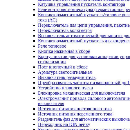
Катушка управления пускателя, контактора
Реле контроля температуры (термисторное ре
Контактор/магнитный пускатель/силовое рел
тока (АС)
Переключатель для цепи управления, пакетн
Переключатель вольтметра
Выключатель автоматический для защиты дви
Контактор/магнитный пускатель для конденс
Реле тепловое
Кнопка нажимная в сборе
Корпус постов для установки аппаратов упра
сигнализации
Пост кнопочный в сборе
Арматура светосигнальная
Выключатель-разъединитель
Преобразователь частоты низковольтный до 1
Устройство плавного пуска
Блокировка механическая для выключателя
Электромагнит привода силового автоматиче
выключателя
Источник питания постоянного тока
Источник питания переменного тока
Разделитель фаз для автоматических выключа
Переходник на DIN рейку
Корпус для автоматического выключателя (з