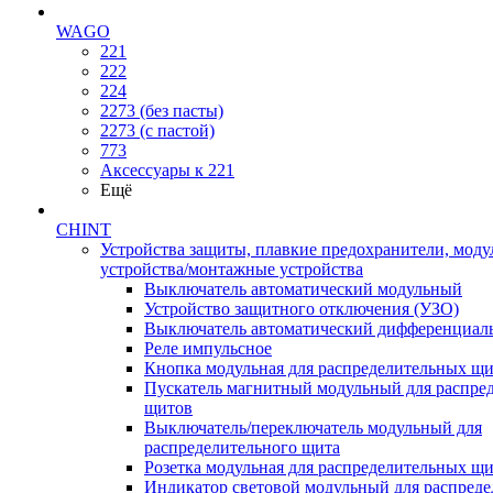
WAGO
221
222
224
2273 (без пасты)
2273 (с пастой)
773
Аксессуары к 221
Ещё
CHINT
Устройства защиты, плавкие предохранители, мод
устройства/монтажные устройства
Выключатель автоматический модульный
Устройство защитного отключения (УЗО)
Выключатель автоматический дифференциаль
Реле импульсное
Кнопка модульная для распределительных щ
Пускатель магнитный модульный для распре
щитов
Выключатель/переключатель модульный для
распределительного щита
Розетка модульная для распределительных щ
Индикатор световой модульный для распред