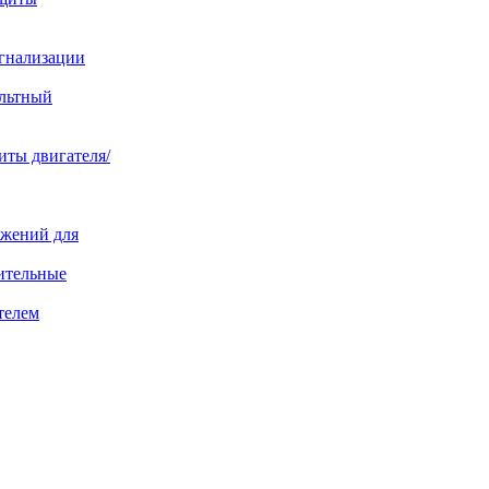
игнализации
ольтный
иты двигателя/
яжений для
ительные
телем