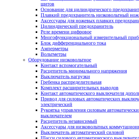
щитов
Основание для цилиндрического предохрани
Плавкий предохранитель низковольтный нож
Аксессуары для ножевых плавких предохран
Цилиндрический предохранитель
Реле времени цифровое
Многофункциональный измерительный приб
Блок дифференциального тока
Амперметры
Вольтметры
Оборудование низковольтное
Контакт вспомогательный
Расцепитель минимального напряжения
Выключатель нагрузки
Гребенка распределительная
Комплект расширительных выводов
Контакт автоматического выключателя допо
Привод для силовых автоматических выключ
электрический
Рукоятка управления силовым автоматическ
выключателем
Расцепитель независимый
Аксессуары для низковольтных коммутацион
Выключатель автоматический силовой
Шасси силового автоматического выключате