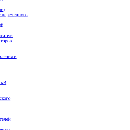
ле)
е переменного
ый
гателя
аторов
вления и
 кВ
ского
телей
ащиты