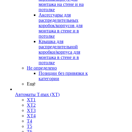
монтажа на стене и на
потолке
Аксессуары для
распределительных
коробок/корпусов для
монтажа в стене и в
потолке
Крышка для
распределительной
коробки/корпуса для
монтажа в стене и в
потолке
Не определено
Позиции без привязки к
категории
Ещё
Автоматы T-max (XT)
XT1
XT2
XT3
XT4
T4
T5
T6