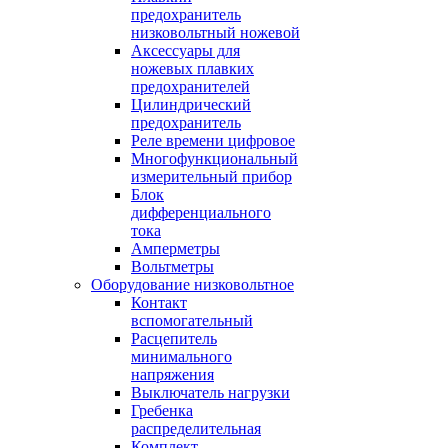
предохранитель
низковольтный ножевой
Аксессуары для
ножевых плавких
предохранителей
Цилиндрический
предохранитель
Реле времени цифровое
Многофункциональный
измерительный прибор
Блок
дифференциального
тока
Амперметры
Вольтметры
Оборудование низковольтное
Контакт
вспомогательный
Расцепитель
минимального
напряжения
Выключатель нагрузки
Гребенка
распределительная
Комплект