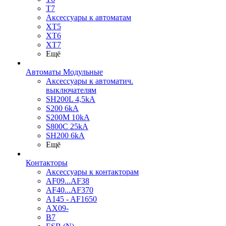
T7
Аксессуары к автоматам
XT5
XT6
XT7
Ещё
Автоматы Модульные
Аксессуары к автоматич.
выключателям
SH200L 4,5kA
S200 6kA
S200M 10kA
S800C 25kA
SH200 6kA
Ещё
Контакторы
Аксессуары к контакторам
AF09...AF38
AF40...AF370
A145 - AF1650
AX09-
B7