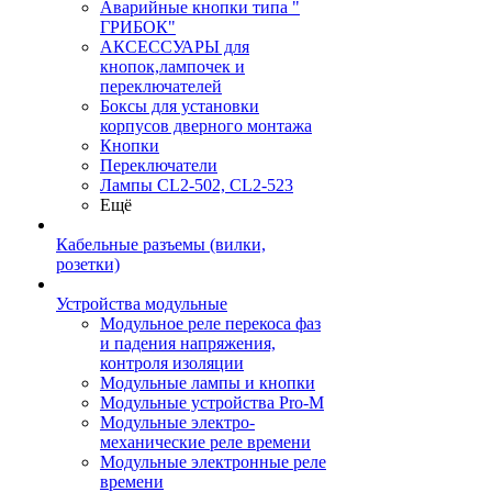
Аварийные кнопки типа "
ГРИБОК"
АКСЕССУАРЫ для
кнопок,лампочек и
переключателей
Боксы для установки
корпусов дверного монтажа
Кнопки
Переключатели
Лампы CL2-502, CL2-523
Ещё
Кабельные разъемы (вилки,
розетки)
Устройства модульные
Модульное реле перекоса фаз
и падения напряжения,
контроля изоляции
Модульные лампы и кнопки
Модульные устройства Pro-M
Модульные электро-
механические реле времени
Модульные электронные реле
времени