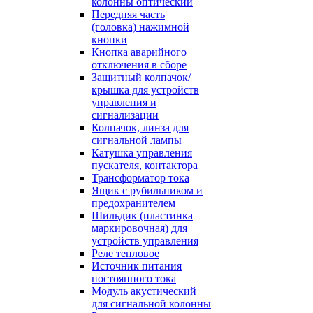
колонны оптический
Передняя часть
(головка) нажимной
кнопки
Кнопка аварийного
отключения в сборе
Защитный колпачок/
крышка для устройств
управления и
сигнализации
Колпачок, линза для
сигнальной лампы
Катушка управления
пускателя, контактора
Трансформатор тока
Ящик с рубильником и
предохранителем
Шильдик (пластинка
маркировочная) для
устройств управления
Реле тепловое
Источник питания
постоянного тока
Модуль акустический
для сигнальной колонны