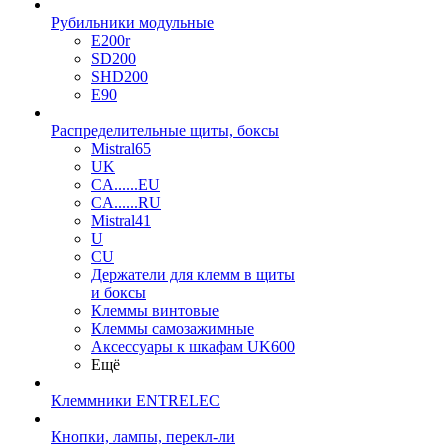
Рубильники модульные
E200r
SD200
SHD200
E90
Распределительные щиты, боксы
Mistral65
UK
CA......EU
CA......RU
Mistral41
U
CU
Держатели для клемм в щиты
и боксы
Клеммы винтовые
Клеммы самозажимные
Аксессуары к шкафам UK600
Ещё
Клеммники ENTRELEC
Кнопки, лампы, перекл-ли