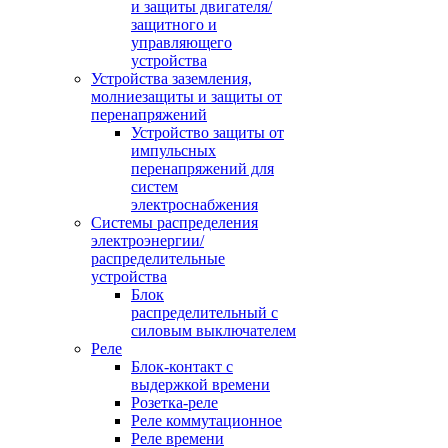
и защиты двигателя/
защитного и
управляющего
устройства
Устройства заземления,
молниезащиты и защиты от
перенапряжений
Устройство защиты от
импульсных
перенапряжений для
систем
электроснабжения
Системы распределения
электроэнергии/
распределительные
устройства
Блок
распределительный с
силовым выключателем
Реле
Блок-контакт с
выдержкой времени
Розетка-реле
Реле коммутационное
Реле времени