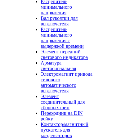
Расцепитель
минимального
напряжения
Вал рукоятки для
выключателя
Расцепитель
минимального
напряжения с
выдержкой времени
Элемент передний
светового индикатора
Арматура
светосигнальная
Электромагнит привода
силового
автоматического
выключателя
Элемент
соединительный для
сборных шин
Переходник на DIN
рейку
Контактор/магнитный
пускатель для
конденсаторов