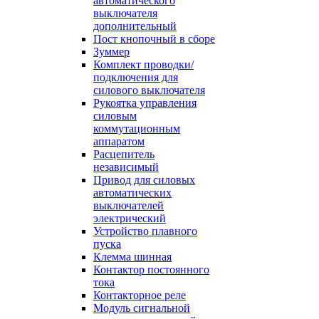
автоматического
выключателя
дополнительный
Пост кнопочный в сборе
Зуммер
Комплект проводки/
подключения для
силового выключателя
Рукоятка управления
силовым
коммутационным
аппаратом
Расцепитель
независимый
Привод для силовых
автоматических
выключателей
электрический
Устройство плавного
пуска
Клемма шинная
Контактор постоянного
тока
Контакторное реле
Модуль сигнальной