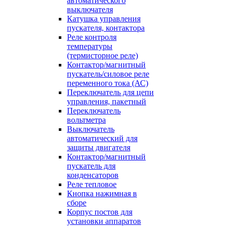
автоматического
выключателя
Катушка управления
пускателя, контактора
Реле контроля
температуры
(термисторное реле)
Контактор/магнитный
пускатель/силовое реле
переменного тока (АС)
Переключатель для цепи
управления, пакетный
Переключатель
вольтметра
Выключатель
автоматический для
защиты двигателя
Контактор/магнитный
пускатель для
конденсаторов
Реле тепловое
Кнопка нажимная в
сборе
Корпус постов для
установки аппаратов