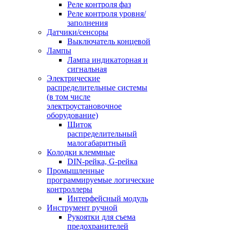
Реле контроля фаз
Реле контроля уровня/
заполнения
Датчики/сенсоры
Выключатель концевой
Лампы
Лампа индикаторная и
сигнальная
Электрические
распределительные системы
(в том числе
электроустановочное
оборудование)
Щиток
распределительный
малогабаритный
Колодки клеммные
DIN-рейка, G-рейка
Промышленные
программируемые логические
контроллеры
Интерфейсный модуль
Инструмент ручной
Рукоятки для съема
предохранителей