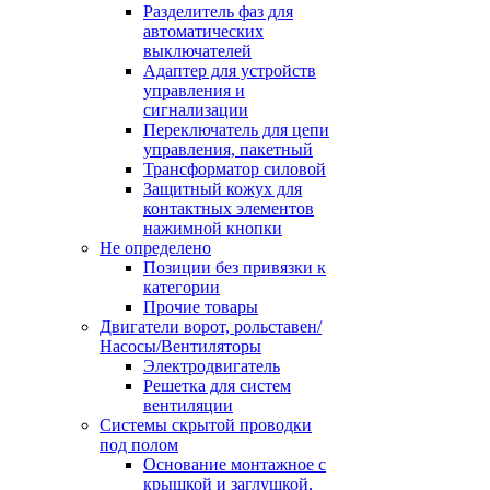
Разделитель фаз для
автоматических
выключателей
Адаптер для устройств
управления и
сигнализации
Переключатель для цепи
управления, пакетный
Трансформатор силовой
Защитный кожух для
контактных элементов
нажимной кнопки
Не определено
Позиции без привязки к
категории
Прочие товары
Двигатели ворот, рольставен/
Насосы/Вентиляторы
Электродвигатель
Решетка для систем
вентиляции
Системы скрытой проводки
под полом
Основание монтажное с
крышкой и заглушкой,