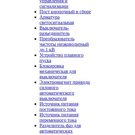
управления и
сигнализации
Пост кнопочный в сборе
Арматура
светосигнальная
Выключатель-
разъединитель
Преобразователь
частоты низковольтный
до 1 кВ
Устройство плавного
пуска
Блокировка
механическая для
выключателя
Электромагнит привода
силового
автоматического
выключателя
Источник питания
постоянного тока
Источник питания
переменного тока
Разделитель фаз для
автоматических