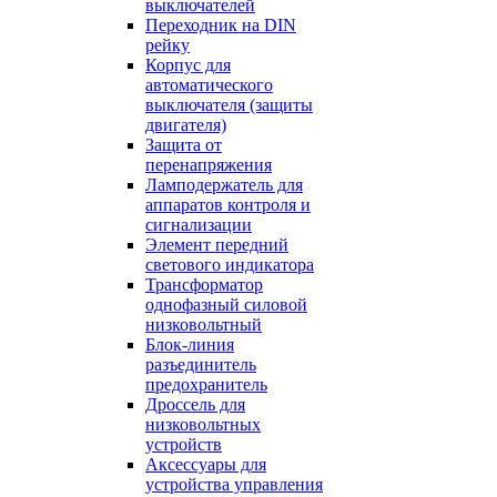
выключателей
Переходник на DIN
рейку
Корпус для
автоматического
выключателя (защиты
двигателя)
Защита от
перенапряжения
Ламподержатель для
аппаратов контроля и
сигнализации
Элемент передний
светового индикатора
Трансформатор
однофазный силовой
низковольтный
Блок-линия
разъединитель
предохранитель
Дроссель для
низковольтных
устройств
Аксессуары для
устройства управления