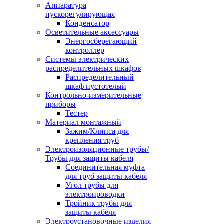
Аппаратура
пускорегулирующая
Конденсатор
Осветительные аксессуары
Энергосберегающий
контроллер
Системы электрических
распределительных шкафов
Распределительный
шкаф пустотелый
Контрольно-измерительные
приборы
Тестер
Материал монтажный
Зажим/Клипса для
крепления труб
Электроизоляционные трубы/
Трубы для защиты кабеля
Соединительная муфта
для труб защиты кабеля
Угол трубы для
электропроводки
Тройник трубы для
защиты кабеля
Электроустановочные изделия