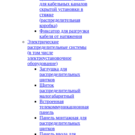
для кабельных каналов
скрытой установки в
стяжке
(распределительная
коробка)
Фиксатор для разгрузки
кабеля от натяжения
Электрические
распределительные системы
(в том числе
электроустановочное
оборудование)
Заглушка для
распределительных
щитков
Щиток
распределительный
малогабаритный
Встроенная
телекоммуникационная
панель
Панель монтажная для
распределительных
щитков
Панель ввода для