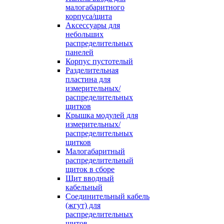
малогабаритного
корпуса/щита
Аксессуары для
небольших
распределительных
панелей
Корпус пустотелый
Разделительная
пластина для
измерительных/
распределительных
щитков
Крышка модулей для
измерительных/
распределительных
щитков
Малогабаритный
распределительный
щиток в сборе
Щит вводный
кабельный
Соединительный кабель
(жгут) для
распределительных
щитов