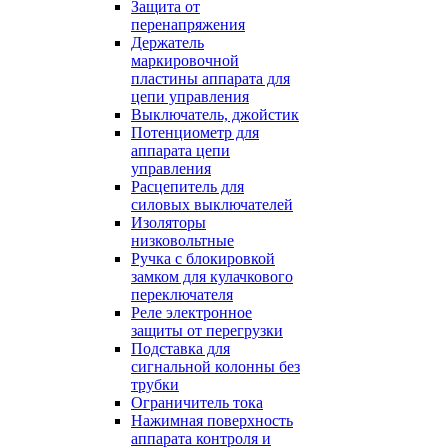
Защита от
перенапряжения
Держатель
маркировочной
пластины аппарата для
цепи управления
Выключатель, джойстик
Потенциометр для
аппарата цепи
управления
Расцепитель для
силовых выключателей
Изоляторы
низковольтные
Ручка с блокировкой
замком для кулачкового
переключателя
Реле электронное
защиты от перегрузки
Подставка для
сигнальной колонны без
трубки
Ограничитель тока
Нажимная поверхность
аппарата контроля и