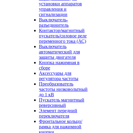
установки аппаратов
управления и
сигнализации
Выключатель-
разъединитель
Контактор/магнитный
пускатель/силовое реле
переменного тока (АС)
Выключатель
автоматический для
защиты двигателя
Кнопка нажимная в
сборе
Аксессуары для
регулятора частоты
Преобразователь
частоты низковольтный
до 1 кВ
Пускатель магнитный
реверсивный
Элемент передний
переключателя
Фронтальное кольцо/
рамка для нажимной
кнопки