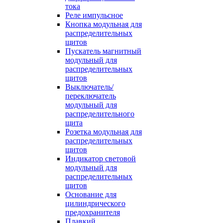
тока
Реле импульсное
Кнопка модульная для
распределительных
щитов
Пускатель магнитный
модульный для
распределительных
щитов
Выключатель/
переключатель
модульный для
распределительного
щита
Розетка модульная для
распределительных
щитов
Индикатор световой
модульный для
распределительных
щитов
Основание для
цилиндрического
предохранителя
Плавкий