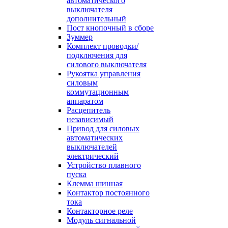
автоматического
выключателя
дополнительный
Пост кнопочный в сборе
Зуммер
Комплект проводки/
подключения для
силового выключателя
Рукоятка управления
силовым
коммутационным
аппаратом
Расцепитель
независимый
Привод для силовых
автоматических
выключателей
электрический
Устройство плавного
пуска
Клемма шинная
Контактор постоянного
тока
Контакторное реле
Модуль сигнальной