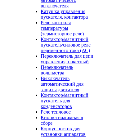
автоматического
выключателя
Катушка управления
пускателя, контактора
Реле контроля
температуры
(термисторное реле)
Контактор/магнитный
пускатель/силовое реле
переменного тока (АС)
Переключатель для цепи
управления, пакетный
Переключатель
вольтметра
Выключатель
автоматический для
защиты двигателя
Контактор/магнитный
пускатель для
конденсаторов
Реле тепловое
Кнопка нажимная в
сборе
Корпус постов для
установки аппаратов