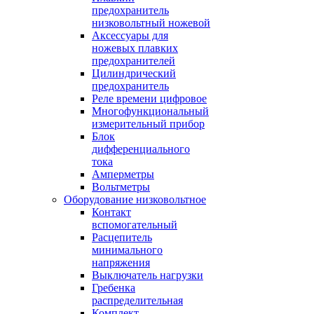
предохранитель
низковольтный ножевой
Аксессуары для
ножевых плавких
предохранителей
Цилиндрический
предохранитель
Реле времени цифровое
Многофункциональный
измерительный прибор
Блок
дифференциального
тока
Амперметры
Вольтметры
Оборудование низковольтное
Контакт
вспомогательный
Расцепитель
минимального
напряжения
Выключатель нагрузки
Гребенка
распределительная
Комплект