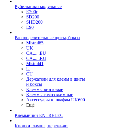
Рубильники модульные
E200r
SD200
SHD200
E90
Распределительные щиты, боксы
Mistral65
UK
CA......EU
CA......RU
Mistral41
U
CU
Держатели для клемм в щиты
и боксы
Клеммы винтовые
Клеммы самозажимные
Аксессуары к шкафам UK600
Ещё
Клеммники ENTRELEC
Кнопки, лампы, перекл-ли