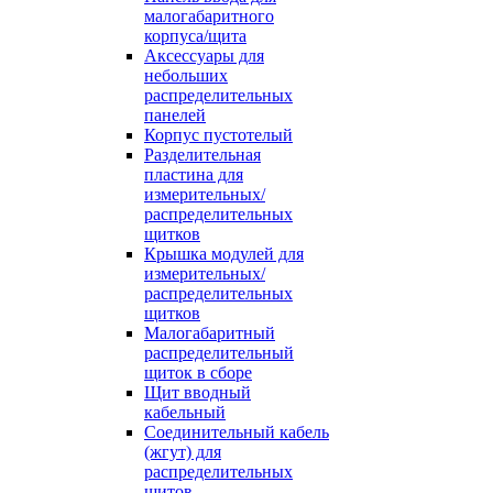
малогабаритного
корпуса/щита
Аксессуары для
небольших
распределительных
панелей
Корпус пустотелый
Разделительная
пластина для
измерительных/
распределительных
щитков
Крышка модулей для
измерительных/
распределительных
щитков
Малогабаритный
распределительный
щиток в сборе
Щит вводный
кабельный
Соединительный кабель
(жгут) для
распределительных
щитов