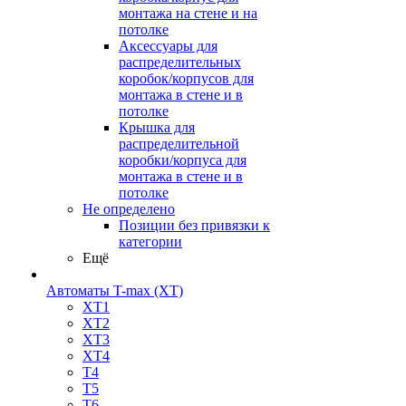
монтажа на стене и на
потолке
Аксессуары для
распределительных
коробок/корпусов для
монтажа в стене и в
потолке
Крышка для
распределительной
коробки/корпуса для
монтажа в стене и в
потолке
Не определено
Позиции без привязки к
категории
Ещё
Автоматы T-max (XT)
XT1
XT2
XT3
XT4
T4
T5
T6