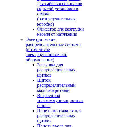
для кабельных каналов
скрытой установки в
стяжке
(распределительная
коробка)
Фиксатор для разгрузки
кабеля от натяжения
Электрические
распределительные системы
(в том числе
электроустановочное
оборудование)
Заглушка для
распределительных
щитков
Щиток
распределительный
малогабаритный
Встроенная
телекоммуникационная
панель
Панель монтажная для
распределительных
щитков
Панель ввода для