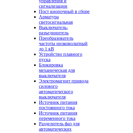
управления и
сигнализации
Пост кнопочный в сборе
Арматура
светосигнальная
Выключатель-
разъединитель
Преобразователь
частоты низковольтный
до 1 кВ
Устройство плавного
пуска
Блокировка
механическая для
выключателя
Электромагнит привода
силового
автоматического
выключателя
Источник питания
постоянного тока
Источник питания
переменного тока
Разделитель фаз для
автоматических