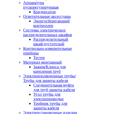
Аппаратура
пускорегулирующая
Конденсатор
Осветительные аксессуары
Энергосберегающий
контроллер
Системы электрических
распределительных шкафов
Распределительный
шкаф пустотелый
Контрольно-измерительные
приборы
Тестер
Материал монтажный
Зажим/Клипса для
крепления труб
Электроизоляционные трубы/
Трубы для защиты кабеля
Соединительная муфта
для труб защиты кабеля
Угол трубы для
электропроводки
Тройник трубы для
защиты кабеля
Электроустановочные изделия