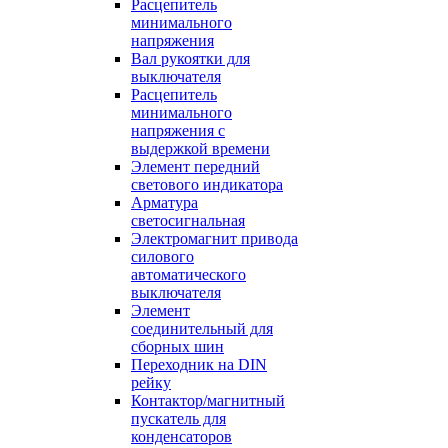
Расцепитель
минимального
напряжения
Вал рукоятки для
выключателя
Расцепитель
минимального
напряжения с
выдержкой времени
Элемент передний
светового индикатора
Арматура
светосигнальная
Электромагнит привода
силового
автоматического
выключателя
Элемент
соединительный для
сборных шин
Переходник на DIN
рейку
Контактор/магнитный
пускатель для
конденсаторов