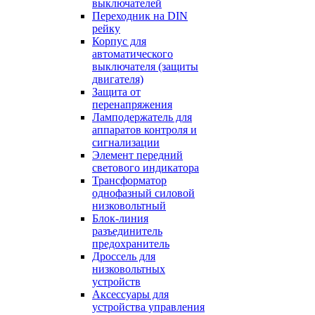
выключателей
Переходник на DIN
рейку
Корпус для
автоматического
выключателя (защиты
двигателя)
Защита от
перенапряжения
Ламподержатель для
аппаратов контроля и
сигнализации
Элемент передний
светового индикатора
Трансформатор
однофазный силовой
низковольтный
Блок-линия
разъединитель
предохранитель
Дроссель для
низковольтных
устройств
Аксессуары для
устройства управления