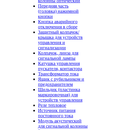
колонны оптический
Передняя часть
(головка) нажимной
кнопки
Кнопка аварийного
отключения в сборе
Защитный колпачок/
крышка для устройств
управления и
сигнализации
Колпачок, линза для
сигнальной лампы
Катушка управления
пускателя, контактора
Трансформатор тока
Ящик с рубильником и
предохранителем
Шильдик (пластинка
маркировочная) для
устройств управления
Реле тепловое
Источник питания
постоянного тока
Модуль акустический
для сигнальной колонны