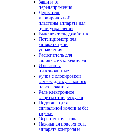
Защита от
перенапряжения
Держатель
маркировочной
пластины аппарата для
цепи управления
Выключатель, джойстик
Потенциометр для
аппарата цепи
управления
Расцепитель для
силовых выключателей
Изоляторы
низковольтные
Ручка с блокировкой
замком для кулачкового
переключателя
Реле электронное
защиты от перегрузки
Подставка для
сигнальной колонны без
трубки
Ограничитель тока
Нажимная поверхность
аппарата контроля и