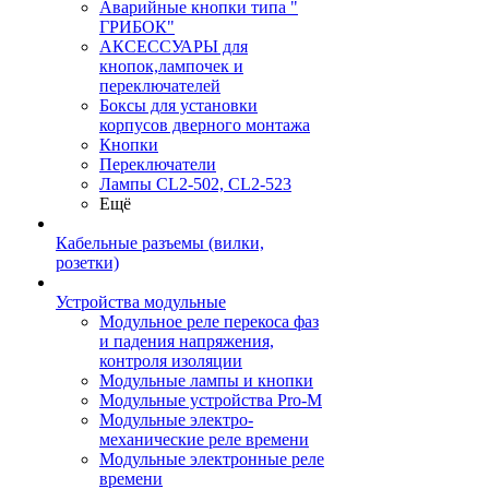
Аварийные кнопки типа "
ГРИБОК"
АКСЕССУАРЫ для
кнопок,лампочек и
переключателей
Боксы для установки
корпусов дверного монтажа
Кнопки
Переключатели
Лампы CL2-502, CL2-523
Ещё
Кабельные разъемы (вилки,
розетки)
Устройства модульные
Модульное реле перекоса фаз
и падения напряжения,
контроля изоляции
Модульные лампы и кнопки
Модульные устройства Pro-M
Модульные электро-
механические реле времени
Модульные электронные реле
времени