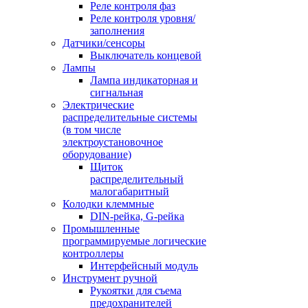
Реле контроля фаз
Реле контроля уровня/
заполнения
Датчики/сенсоры
Выключатель концевой
Лампы
Лампа индикаторная и
сигнальная
Электрические
распределительные системы
(в том числе
электроустановочное
оборудование)
Щиток
распределительный
малогабаритный
Колодки клеммные
DIN-рейка, G-рейка
Промышленные
программируемые логические
контроллеры
Интерфейсный модуль
Инструмент ручной
Рукоятки для съема
предохранителей