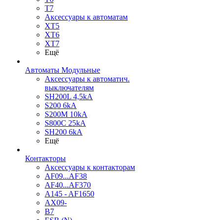
T7
Аксессуары к автоматам
XT5
XT6
XT7
Ещё
Автоматы Модульные
Аксессуары к автоматич.
выключателям
SH200L 4,5kA
S200 6kA
S200M 10kA
S800C 25kA
SH200 6kA
Ещё
Контакторы
Аксессуары к контакторам
AF09...AF38
AF40...AF370
A145 - AF1650
AX09-
B7