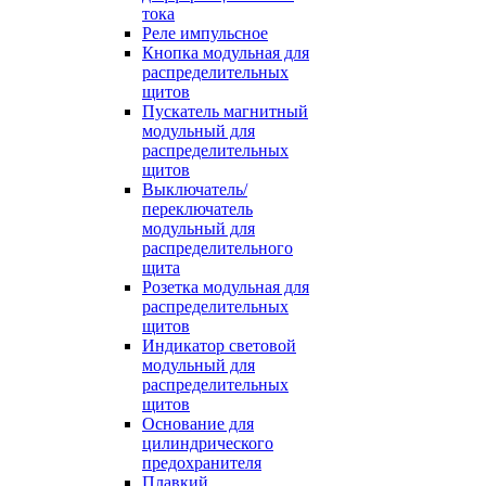
тока
Реле импульсное
Кнопка модульная для
распределительных
щитов
Пускатель магнитный
модульный для
распределительных
щитов
Выключатель/
переключатель
модульный для
распределительного
щита
Розетка модульная для
распределительных
щитов
Индикатор световой
модульный для
распределительных
щитов
Основание для
цилиндрического
предохранителя
Плавкий