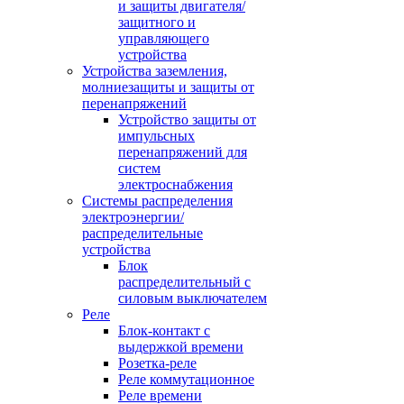
и защиты двигателя/
защитного и
управляющего
устройства
Устройства заземления,
молниезащиты и защиты от
перенапряжений
Устройство защиты от
импульсных
перенапряжений для
систем
электроснабжения
Системы распределения
электроэнергии/
распределительные
устройства
Блок
распределительный с
силовым выключателем
Реле
Блок-контакт с
выдержкой времени
Розетка-реле
Реле коммутационное
Реле времени