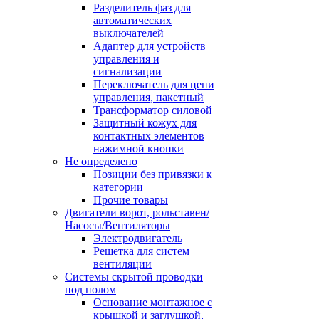
Разделитель фаз для
автоматических
выключателей
Адаптер для устройств
управления и
сигнализации
Переключатель для цепи
управления, пакетный
Трансформатор силовой
Защитный кожух для
контактных элементов
нажимной кнопки
Не определено
Позиции без привязки к
категории
Прочие товары
Двигатели ворот, рольставен/
Насосы/Вентиляторы
Электродвигатель
Решетка для систем
вентиляции
Системы скрытой проводки
под полом
Основание монтажное с
крышкой и заглушкой,