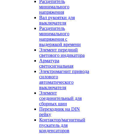
Расцепитель
минимального
напряжения
Вал рукоятки для
выключателя
Расцепитель
минимального
напряжения с
выдержкой времени
Элемент передний
светового индикатора
Арматура
светосигнальная
Электромагнит привода
силового
автоматического
выключателя
Элемент
соединительный для
сборных шин
Переходник на DIN
рейку
Контактор/магнитный
пускатель для
конденсаторов