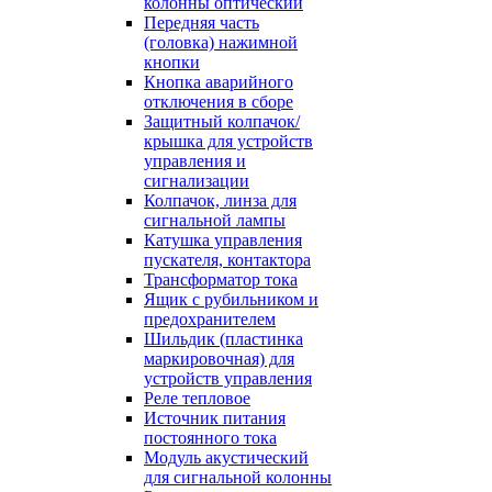
колонны оптический
Передняя часть
(головка) нажимной
кнопки
Кнопка аварийного
отключения в сборе
Защитный колпачок/
крышка для устройств
управления и
сигнализации
Колпачок, линза для
сигнальной лампы
Катушка управления
пускателя, контактора
Трансформатор тока
Ящик с рубильником и
предохранителем
Шильдик (пластинка
маркировочная) для
устройств управления
Реле тепловое
Источник питания
постоянного тока
Модуль акустический
для сигнальной колонны