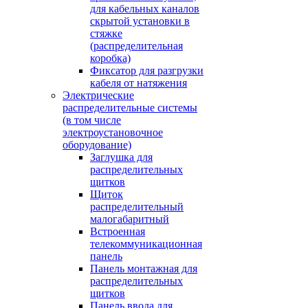
для кабельных каналов
скрытой установки в
стяжке
(распределительная
коробка)
Фиксатор для разгрузки
кабеля от натяжения
Электрические
распределительные системы
(в том числе
электроустановочное
оборудование)
Заглушка для
распределительных
щитков
Щиток
распределительный
малогабаритный
Встроенная
телекоммуникационная
панель
Панель монтажная для
распределительных
щитков
Панель ввода для