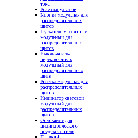
тока
Реле импульсное
Кнопка модульная для
распределительных
щитов
Пускатель магнитный
модульный для
распределительных
щитов
Выключатель/
переключатель
модульный для
распределительного
щита
Розетка модульная для
распределительных
щитов
Индикатор световой
модульный для
распределительных
щитов
Основание для
цилиндрического
предохранителя
Плавкий