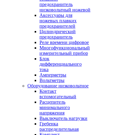
предохранитель
низковольтный ножевой
Аксессуары для
ножевых плавких
предохранителей
Цилиндрический
предохранитель
Реле времени цифровое
Многофункциональный
измерительный прибор
Блок
дифференциального
тока
Амперметры
Вольтметры
Оборудование низковольтное
Контакт
вспомогательный
Расцепитель
минимального
напряжения
Выключатель нагрузки
Гребенка
распределительная
Комплект