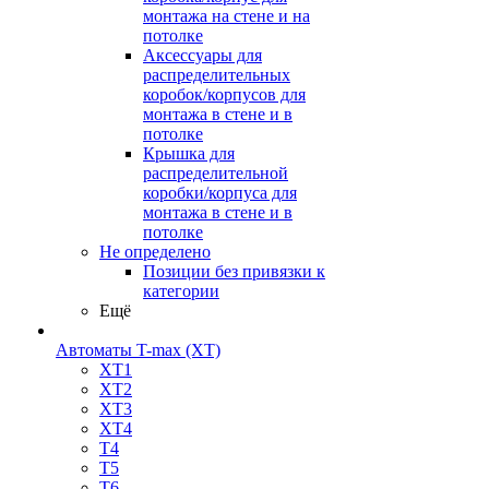
монтажа на стене и на
потолке
Аксессуары для
распределительных
коробок/корпусов для
монтажа в стене и в
потолке
Крышка для
распределительной
коробки/корпуса для
монтажа в стене и в
потолке
Не определено
Позиции без привязки к
категории
Ещё
Автоматы T-max (XT)
XT1
XT2
XT3
XT4
T4
T5
T6