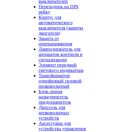
выключателей
Переходник на DIN
рейку
Корпус для
автоматического
выключателя (защиты
двигателя)
Защита от
перенапряжения
Ламподержатель для
аппаратов контроля и
сигнализации
Элемент передний
светового индикатора
Трансформатор
однофазный силовой
низковольтный
Блок-линия
разъединитель
предохранитель
Дроссель для
низковольтных
устройств
Аксессуары для
устройства управления