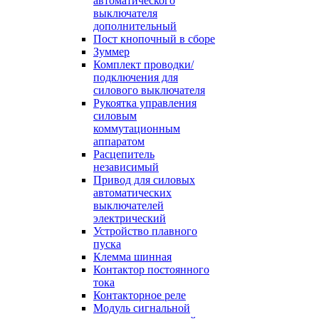
автоматического
выключателя
дополнительный
Пост кнопочный в сборе
Зуммер
Комплект проводки/
подключения для
силового выключателя
Рукоятка управления
силовым
коммутационным
аппаратом
Расцепитель
независимый
Привод для силовых
автоматических
выключателей
электрический
Устройство плавного
пуска
Клемма шинная
Контактор постоянного
тока
Контакторное реле
Модуль сигнальной