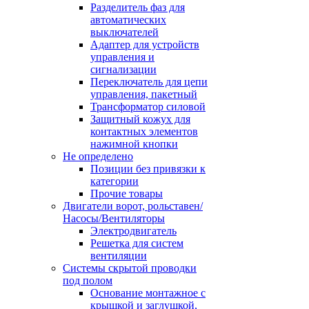
Разделитель фаз для
автоматических
выключателей
Адаптер для устройств
управления и
сигнализации
Переключатель для цепи
управления, пакетный
Трансформатор силовой
Защитный кожух для
контактных элементов
нажимной кнопки
Не определено
Позиции без привязки к
категории
Прочие товары
Двигатели ворот, рольставен/
Насосы/Вентиляторы
Электродвигатель
Решетка для систем
вентиляции
Системы скрытой проводки
под полом
Основание монтажное с
крышкой и заглушкой,