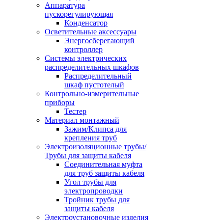
Аппаратура
пускорегулирующая
Конденсатор
Осветительные аксессуары
Энергосберегающий
контроллер
Системы электрических
распределительных шкафов
Распределительный
шкаф пустотелый
Контрольно-измерительные
приборы
Тестер
Материал монтажный
Зажим/Клипса для
крепления труб
Электроизоляционные трубы/
Трубы для защиты кабеля
Соединительная муфта
для труб защиты кабеля
Угол трубы для
электропроводки
Тройник трубы для
защиты кабеля
Электроустановочные изделия