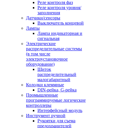
Реле контроля фаз
Реле контроля уровня/
заполнения
Датчики/сенсоры
Выключатель концевой
Лампы
Лампа индикаторная и
сигнальная
Электрические
распределительные системы
(в том числе
электроустановочное
оборудование)
Щиток
распределительный
малогабаритный
Колодки клеммные
DIN-рейка, G-рейка
Промышленные
программируемые логические
контроллеры
Интерфейсный модуль
Инструмент ручной
Рукоятки для съема
предохранителей