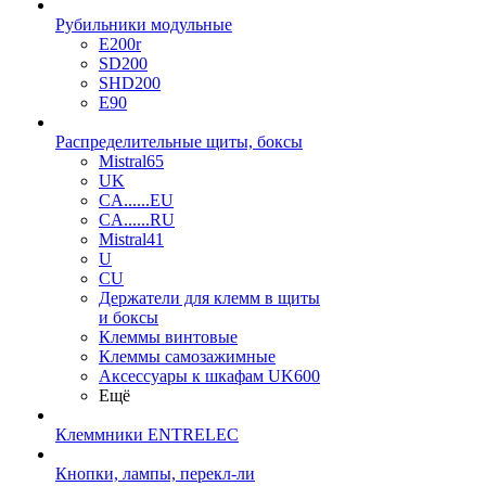
Рубильники модульные
E200r
SD200
SHD200
E90
Распределительные щиты, боксы
Mistral65
UK
CA......EU
CA......RU
Mistral41
U
CU
Держатели для клемм в щиты
и боксы
Клеммы винтовые
Клеммы самозажимные
Аксессуары к шкафам UK600
Ещё
Клеммники ENTRELEC
Кнопки, лампы, перекл-ли