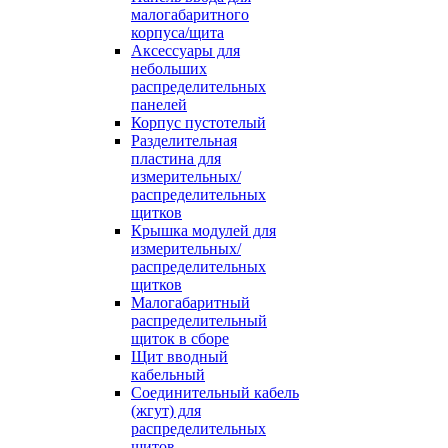
малогабаритного
корпуса/щита
Аксессуары для
небольших
распределительных
панелей
Корпус пустотелый
Разделительная
пластина для
измерительных/
распределительных
щитков
Крышка модулей для
измерительных/
распределительных
щитков
Малогабаритный
распределительный
щиток в сборе
Щит вводный
кабельный
Соединительный кабель
(жгут) для
распределительных
щитов