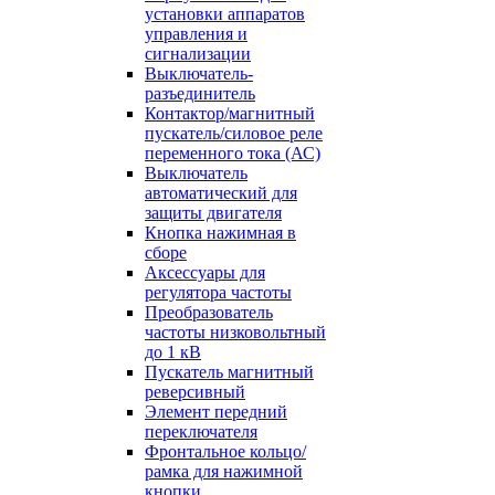
установки аппаратов
управления и
сигнализации
Выключатель-
разъединитель
Контактор/магнитный
пускатель/силовое реле
переменного тока (АС)
Выключатель
автоматический для
защиты двигателя
Кнопка нажимная в
сборе
Аксессуары для
регулятора частоты
Преобразователь
частоты низковольтный
до 1 кВ
Пускатель магнитный
реверсивный
Элемент передний
переключателя
Фронтальное кольцо/
рамка для нажимной
кнопки