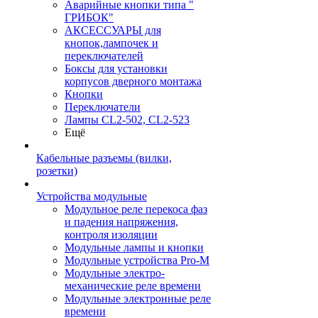
Аварийные кнопки типа "
ГРИБОК"
АКСЕССУАРЫ для
кнопок,лампочек и
переключателей
Боксы для установки
корпусов дверного монтажа
Кнопки
Переключатели
Лампы CL2-502, CL2-523
Ещё
Кабельные разъемы (вилки,
розетки)
Устройства модульные
Модульное реле перекоса фаз
и падения напряжения,
контроля изоляции
Модульные лампы и кнопки
Модульные устройства Pro-M
Модульные электро-
механические реле времени
Модульные электронные реле
времени