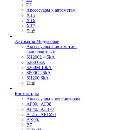
T7
Аксессуары к автоматам
XT5
XT6
XT7
Ещё
Автоматы Модульные
Аксессуары к автоматич.
выключателям
SH200L 4,5kA
S200 6kA
S200M 10kA
S800C 25kA
SH200 6kA
Ещё
Контакторы
Аксессуары к контакторам
AF09...AF38
AF40...AF370
A145 - AF1650
AX09-
B7