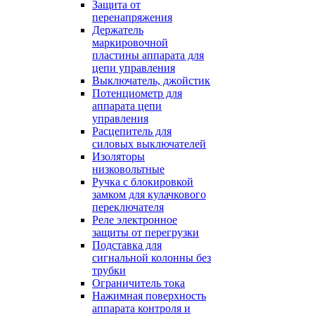
Защита от
перенапряжения
Держатель
маркировочной
пластины аппарата для
цепи управления
Выключатель, джойстик
Потенциометр для
аппарата цепи
управления
Расцепитель для
силовых выключателей
Изоляторы
низковольтные
Ручка с блокировкой
замком для кулачкового
переключателя
Реле электронное
защиты от перегрузки
Подставка для
сигнальной колонны без
трубки
Ограничитель тока
Нажимная поверхность
аппарата контроля и