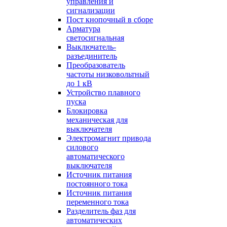
управления и
сигнализации
Пост кнопочный в сборе
Арматура
светосигнальная
Выключатель-
разъединитель
Преобразователь
частоты низковольтный
до 1 кВ
Устройство плавного
пуска
Блокировка
механическая для
выключателя
Электромагнит привода
силового
автоматического
выключателя
Источник питания
постоянного тока
Источник питания
переменного тока
Разделитель фаз для
автоматических