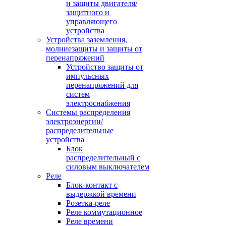
и защиты двигателя/
защитного и
управляющего
устройства
Устройства заземления,
молниезащиты и защиты от
перенапряжений
Устройство защиты от
импульсных
перенапряжений для
систем
электроснабжения
Системы распределения
электроэнергии/
распределительные
устройства
Блок
распределительный с
силовым выключателем
Реле
Блок-контакт с
выдержкой времени
Розетка-реле
Реле коммутационное
Реле времени