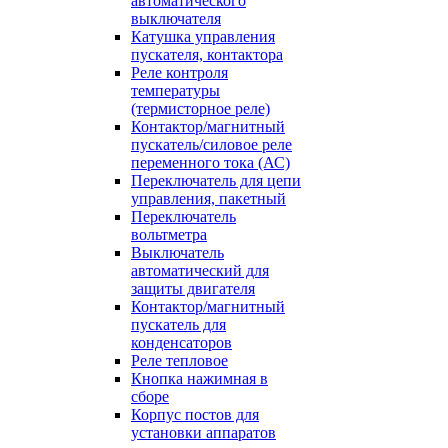
автоматического
выключателя
Катушка управления
пускателя, контактора
Реле контроля
температуры
(термисторное реле)
Контактор/магнитный
пускатель/силовое реле
переменного тока (АС)
Переключатель для цепи
управления, пакетный
Переключатель
вольтметра
Выключатель
автоматический для
защиты двигателя
Контактор/магнитный
пускатель для
конденсаторов
Реле тепловое
Кнопка нажимная в
сборе
Корпус постов для
установки аппаратов