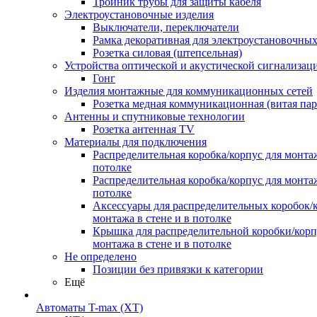
Тройник трубы для защиты кабеля
Электроустановочные изделия
Выключатели, переключатели
Рамка декоративная для электроустановочных
Розетка силовая (штепсельная)
Устройства оптической и акустической сигнализац
Гонг
Изделия монтажные для коммуникационных сетей
Розетка медная коммуникационная (витая пар
Антенны и спутниковые технологии
Розетка антенная TV
Материалы для подключения
Распределительная коробка/корпус для монтаж
потолке
Распределительная коробка/корпус для монтаж
потолке
Аксессуары для распределительных коробок/
монтажа в стене и в потолке
Крышка для распределительной коробки/корп
монтажа в стене и в потолке
Не определено
Позиции без привязки к категории
Ещё
Автоматы T-max (XT)