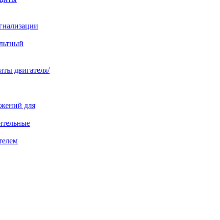
игнализации
ольтный
иты двигателя/
яжений для
ительные
телем