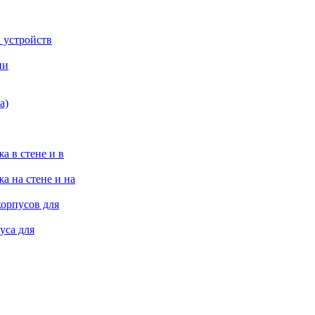
 устройств
ии
а)
а в стене и в
а на стене и на
корпусов для
уса для