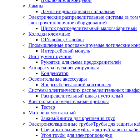
Выключатель концевой
Лампы
Лампа индикаторная и сигнальная
Электрические распределительные системы (в том 
электроустановочное оборудование)
Щиток распределительный малогабаритный
Колодки клеммные
DIN-рейка, G-рейка
Промышленные программируемые логические кон
Интерфейсный модуль
Инструмент ручной
Рукоятки для съема предохранителей
Аппаратура пускорегулирующая
Конденсатор
Осветительные аксессуары
Энергосберегающий контроллер
Системы электрических распределительных шкафо
Распределительный шкаф пустотелый
Контрольно-измерительные приборы
Тестер
Материал монтажный
Зажим/Клипса для крепления труб
Электроизоляционные трубы/Трубы для защиты ка
Соединительная муфта для труб защиты кабе
Угол трубы для электропроводки