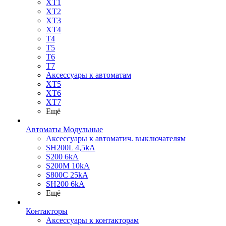
XT1
XT2
XT3
XT4
T4
T5
T6
T7
Аксессуары к автоматам
XT5
XT6
XT7
Ещё
Автоматы Модульные
Аксессуары к автоматич. выключателям
SH200L 4,5kA
S200 6kA
S200M 10kA
S800C 25kA
SH200 6kA
Ещё
Контакторы
Аксессуары к контакторам