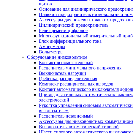
щитов
Основание для цилиндрического предохрани
Плавкий предохранитель низковольтный нож
Аксессуары для ножевых плавких предохран
Цилиндрический предохранитель
Реле времени цифровое
Многофункциональный измерительный приб
Блок дифференциального тока
Амперметры
Вольтметры
Оборудование низковольтное
Контакт вспомогательный
Расцепитель минимального напряжения
Выключатель нагрузки
Гребенка распределительная
Комплект расширительных выводов
Контакт автоматического выключателя допо
Привод для силовых автоматических выключ
электрический
Рукоятка управления силовым автоматическ
выключателем
Расцепитель независимый
Аксессуары для низковольтных коммутацион
Выключатель автоматический силовой
Шасси силового автоматического выключате