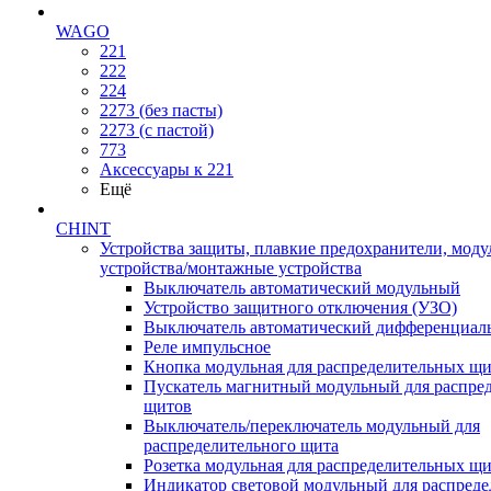
WAGO
221
222
224
2273 (без пасты)
2273 (с пастой)
773
Аксессуары к 221
Ещё
CHINT
Устройства защиты, плавкие предохранители, мод
устройства/монтажные устройства
Выключатель автоматический модульный
Устройство защитного отключения (УЗО)
Выключатель автоматический дифференциаль
Реле импульсное
Кнопка модульная для распределительных щ
Пускатель магнитный модульный для распре
щитов
Выключатель/переключатель модульный для
распределительного щита
Розетка модульная для распределительных щ
Индикатор световой модульный для распред