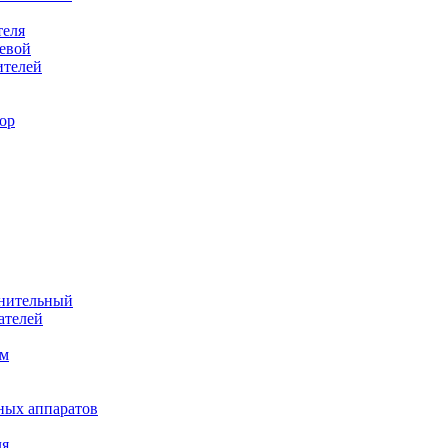
теля
евой
ителей
ор
лнительный
ателей
им
ных аппаратов
ля