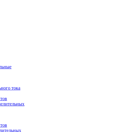
ульные
ного тока
итов
делительных
итов
елительных