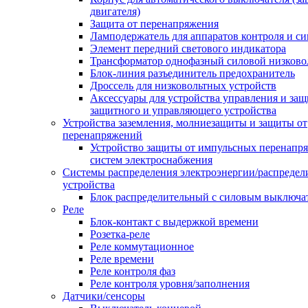
двигателя)
Защита от перенапряжения
Ламподержатель для аппаратов контроля и с
Элемент передний светового индикатора
Трансформатор однофазный силовой низков
Блок-линия разъединитель предохранитель
Дроссель для низковольтных устройств
Аксессуары для устройства управления и защ
защитного и управляющего устройства
Устройства заземления, молниезащиты и защиты от
перенапряжений
Устройство защиты от импульсных перенапр
систем электроснабжения
Системы распределения электроэнергии/распредел
устройства
Блок распределительный с силовым выключа
Реле
Блок-контакт с выдержкой времени
Розетка-реле
Реле коммутационное
Реле времени
Реле контроля фаз
Реле контроля уровня/заполнения
Датчики/сенсоры