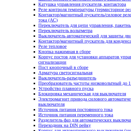
Катушка управления пускателя, контактора
Реле контроля температуры (термисторное ре
Контактор/магнитный пускатель/силовое рел
тока (АС)
Переключатель для цепи управления, пакетн
Переключатель вольтметра
Выключатель автоматический для защиты дви
Контактор/магнитный пускатель для конденс
Реле тепловое
Кнопка нажимная в сборе
Корпус постов для установки аппаратов упра
сигнализации
Пост кнопочный в сборе
Арматура светосигнальная
Выключатель-разъединитель
Преобразователь частоты низковольтный до 1
Устройство плавного пуска
Блокировка механическая для выключателя
Электромагнит привода силового автоматиче
выключателя
Источник питания постоянного тока
Источник питания переменного тока
Разделитель фаз для автоматических выключа
Переходник на DIN рейку
Корпус для автоматического выключателя (з