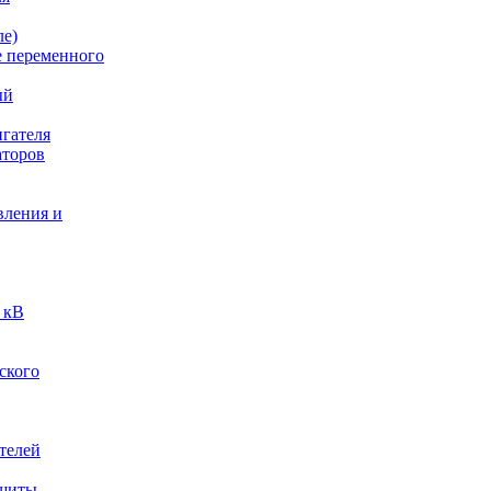
ле)
е переменного
ый
гателя
аторов
вления и
 кВ
ского
телей
ащиты