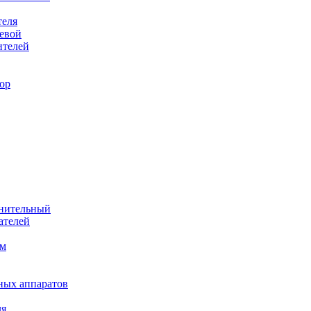
теля
евой
ителей
ор
лнительный
ателей
им
ных аппаратов
ля