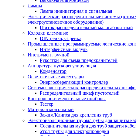
Выключатель концевой
Лампы
Лампа индикаторная и сигнальная
Электрические распределительные системы (в том 
электроустановочное оборудование)
Щиток распределительный малогабаритный
Колодки клеммные
DIN-рейка, G-рейка
Промышленные программируемые логические кон
Интерфейсный модуль
Инструмент ручной
Рукоятки для съема предохранителей
Аппаратура пускорегулирующая
Конденсатор
Осветительные аксессуары
Энергосберегающий контроллер
Системы электрических распределительных шкафо
Распределительный шкаф пустотелый
Контрольно-измерительные приборы
Тестер
Материал монтажный
Зажим/Клипса для крепления труб
Электроизоляционные трубы/Трубы для защиты ка
Соединительная муфта для труб защиты кабе
Угол трубы для электропроводки