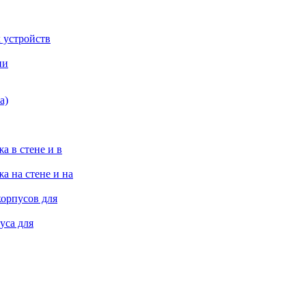
 устройств
ии
а)
а в стене и в
а на стене и на
корпусов для
уса для