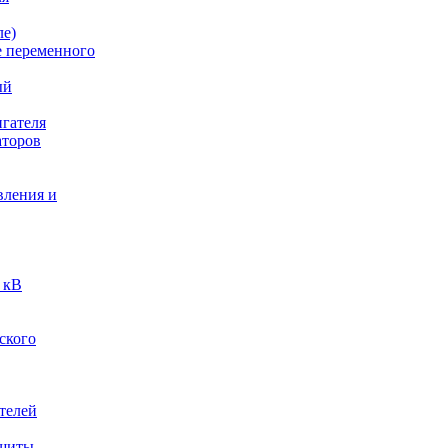
ле)
е переменного
ый
гателя
аторов
вления и
 кВ
ского
телей
ащиты