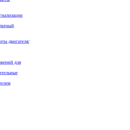
игнализации
ольтный
иты двигателя/
яжений для
ительные
телем