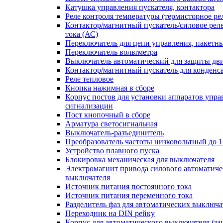
Катушка управления пускателя, контактора
Реле контроля температуры (термисторное ре
Контактор/магнитный пускатель/силовое рел
тока (АС)
Переключатель для цепи управления, пакетн
Переключатель вольтметра
Выключатель автоматический для защиты дви
Контактор/магнитный пускатель для конденс
Реле тепловое
Кнопка нажимная в сборе
Корпус постов для установки аппаратов упра
сигнализации
Пост кнопочный в сборе
Арматура светосигнальная
Выключатель-разъединитель
Преобразователь частоты низковольтный до 1
Устройство плавного пуска
Блокировка механическая для выключателя
Электромагнит привода силового автоматиче
выключателя
Источник питания постоянного тока
Источник питания переменного тока
Разделитель фаз для автоматических выключа
Переходник на DIN рейку
Корпус для автоматического выключателя (з