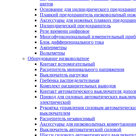
щитов
Основание для цилиндрического предохрани
Плавкий предохранитель низковольтный нож
Аксессуары для ножевых плавких предохран
Цилиндрический предохранитель
Реле времени цифровое
Многофункциональный измерительный приб
Блок дифференциального тока
Амперметры
Вольтметры
Оборудование низковольтное
Контакт вспомогательный
Расцепитель минимального напряжения
Выключатель нагрузки
Гребенка распределительная
Комплект расширительных выводов
Контакт автоматического выключателя допо
Привод для силовых автоматических выключ
электрический
Рукоятка управления силовым автоматическ
выключателем
Расцепитель независимый
Аксессуары для низковольтных коммутацион
Выключатель автоматический силовой
Шасси силового автоматического выключате