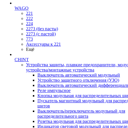
WAGO
221
222
224
2273 (без пасты)
2273 (с пастой)
773
Аксессуары к 221
Ещё
CHINT
Устройства защиты, плавкие предохранители, мод
устройства/монтажные устройства
Выключатель автоматический модульный
Устройство защитного отключения (УЗО)
Выключатель автоматический дифференциаль
Реле импульсное
Кнопка модульная для распределительных щ
Пускатель магнитный модульный для распре
щитов
Выключатель/переключатель модульный для
распределительного щита
Розетка модульная для распределительных щ
Индикатор световой модульный для распред