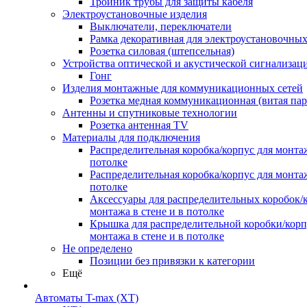
Тройник трубы для защиты кабеля
Электроустановочные изделия
Выключатели, переключатели
Рамка декоративная для электроустановочных
Розетка силовая (штепсельная)
Устройства оптической и акустической сигнализац
Гонг
Изделия монтажные для коммуникационных сетей
Розетка медная коммуникационная (витая пар
Антенны и спутниковые технологии
Розетка антенная TV
Материалы для подключения
Распределительная коробка/корпус для монтаж
потолке
Распределительная коробка/корпус для монтаж
потолке
Аксессуары для распределительных коробок/
монтажа в стене и в потолке
Крышка для распределительной коробки/корп
монтажа в стене и в потолке
Не определено
Позиции без привязки к категории
Ещё
Автоматы T-max (XT)