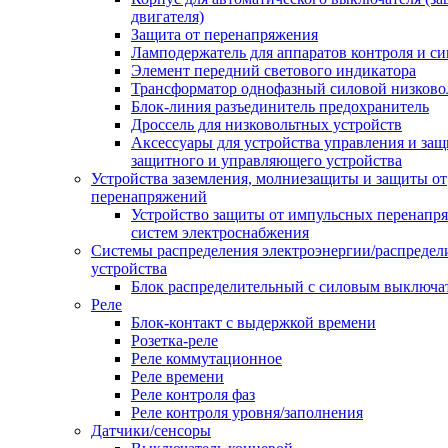
двигателя)
Защита от перенапряжения
Ламподержатель для аппаратов контроля и с
Элемент передний светового индикатора
Трансформатор однофазный силовой низков
Блок-линия разъединитель предохранитель
Дроссель для низковольтных устройств
Аксессуары для устройства управления и защ
защитного и управляющего устройства
Устройства заземления, молниезащиты и защиты от
перенапряжений
Устройство защиты от импульсных перенапр
систем электроснабжения
Системы распределения электроэнергии/распредел
устройства
Блок распределительный с силовым выключа
Реле
Блок-контакт с выдержкой времени
Розетка-реле
Реле коммутационное
Реле времени
Реле контроля фаз
Реле контроля уровня/заполнения
Датчики/сенсоры