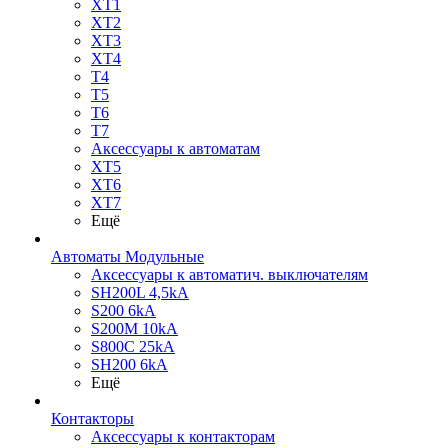
XT1
XT2
XT3
XT4
T4
T5
T6
T7
Аксессуары к автоматам
XT5
XT6
XT7
Ещё
Автоматы Модульные
Аксессуары к автоматич. выключателям
SH200L 4,5kA
S200 6kA
S200M 10kA
S800C 25kA
SH200 6kA
Ещё
Контакторы
Аксессуары к контакторам