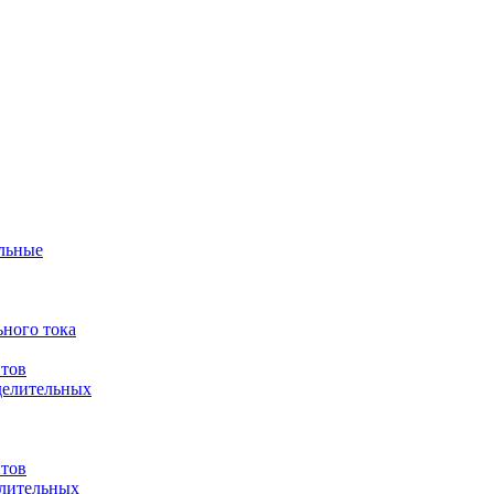
ульные
ного тока
итов
делительных
итов
елительных