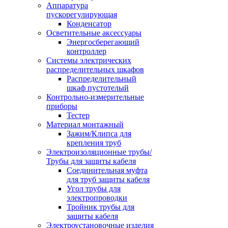
Аппаратура
пускорегулирующая
Конденсатор
Осветительные аксессуары
Энергосберегающий
контроллер
Системы электрических
распределительных шкафов
Распределительный
шкаф пустотелый
Контрольно-измерительные
приборы
Тестер
Материал монтажный
Зажим/Клипса для
крепления труб
Электроизоляционные трубы/
Трубы для защиты кабеля
Соединительная муфта
для труб защиты кабеля
Угол трубы для
электропроводки
Тройник трубы для
защиты кабеля
Электроустановочные изделия