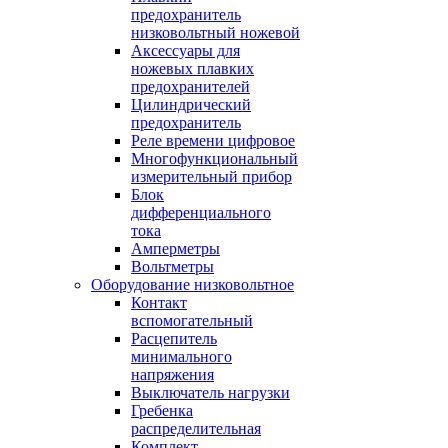
предохранитель
низковольтный ножевой
Аксессуары для
ножевых плавких
предохранителей
Цилиндрический
предохранитель
Реле времени цифровое
Многофункциональный
измерительный прибор
Блок
дифференциального
тока
Амперметры
Вольтметры
Оборудование низковольтное
Контакт
вспомогательный
Расцепитель
минимального
напряжения
Выключатель нагрузки
Гребенка
распределительная
Комплект