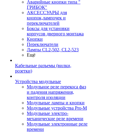
Аварийные кнопки типа "
ГРИБОК"
АКСЕССУАРЫ для
кнопок,лампочек и
переключателей
Боксы для установки
корпусов дверного монтажа
Кнопки
Переключатели
Лампы CL2-502, CL2-523
Ещё
Кабельные разъемы (вилки,
розетки)
Устройства модульные
Модульное реле перекоса фаз
и падения напряжения,
контроля изоляции
Модульные лампы и кнопки
Модульные устройства Pro-M
Модульные электро-
механические реле времени
Модульные электронные реле
времени