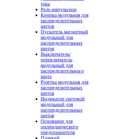
тока
Реле импульсное
Кнопка модульная для
распределительных
щитов
Пускатель магнитный
модульный для
распределительных
щитов
Выключатель/
переключатель
модульный для
распределительного
щита
Розетка модульная для
распределительных
щитов
Индикатор световой
модульный для
распределительных
щитов
Основание для
цилиндрического
предохранителя
Плавкий