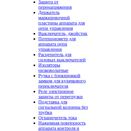
Защита от
перенапряжения
Держатель
маркировочной
пластины аппарата для
цепи управления
Выключатель, джойстик
Потенциометр для
аппарата цепи
управления
Расцепитель для
силовых выключателей
Изоляторы
низковольтные
Ручка с блокировкой
замком для кулачкового
переключателя
Реле электронное
защиты от перегрузки
Подставка для
сигнальной колонны без
трубки
Ограничитель тока
Нажимная поверхность
аппарата контроля и