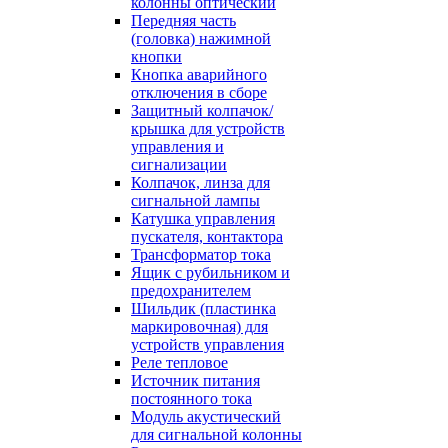
колонны оптический
Передняя часть
(головка) нажимной
кнопки
Кнопка аварийного
отключения в сборе
Защитный колпачок/
крышка для устройств
управления и
сигнализации
Колпачок, линза для
сигнальной лампы
Катушка управления
пускателя, контактора
Трансформатор тока
Ящик с рубильником и
предохранителем
Шильдик (пластинка
маркировочная) для
устройств управления
Реле тепловое
Источник питания
постоянного тока
Модуль акустический
для сигнальной колонны