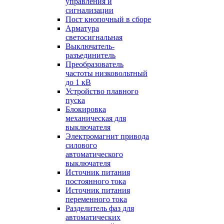
управления и
сигнализации
Пост кнопочный в сборе
Арматура
светосигнальная
Выключатель-
разъединитель
Преобразователь
частоты низковольтный
до 1 кВ
Устройство плавного
пуска
Блокировка
механическая для
выключателя
Электромагнит привода
силового
автоматического
выключателя
Источник питания
постоянного тока
Источник питания
переменного тока
Разделитель фаз для
автоматических