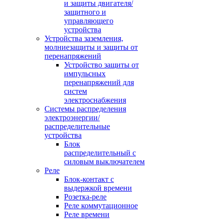
и защиты двигателя/
защитного и
управляющего
устройства
Устройства заземления,
молниезащиты и защиты от
перенапряжений
Устройство защиты от
импульсных
перенапряжений для
систем
электроснабжения
Системы распределения
электроэнергии/
распределительные
устройства
Блок
распределительный с
силовым выключателем
Реле
Блок-контакт с
выдержкой времени
Розетка-реле
Реле коммутационное
Реле времени