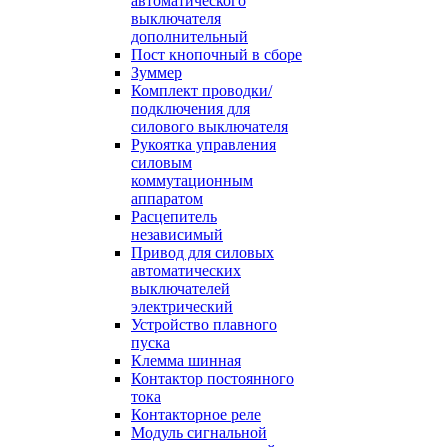
автоматического
выключателя
дополнительный
Пост кнопочный в сборе
Зуммер
Комплект проводки/
подключения для
силового выключателя
Рукоятка управления
силовым
коммутационным
аппаратом
Расцепитель
независимый
Привод для силовых
автоматических
выключателей
электрический
Устройство плавного
пуска
Клемма шинная
Контактор постоянного
тока
Контакторное реле
Модуль сигнальной