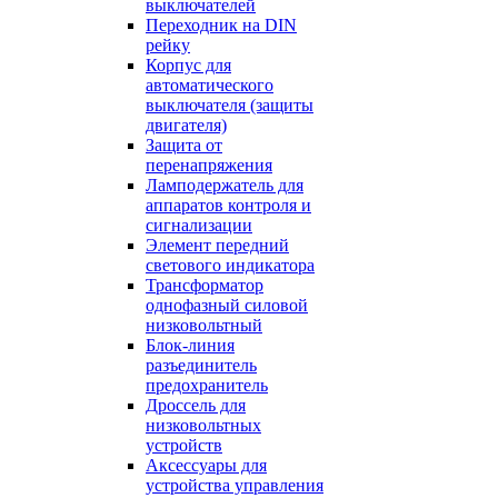
выключателей
Переходник на DIN
рейку
Корпус для
автоматического
выключателя (защиты
двигателя)
Защита от
перенапряжения
Ламподержатель для
аппаратов контроля и
сигнализации
Элемент передний
светового индикатора
Трансформатор
однофазный силовой
низковольтный
Блок-линия
разъединитель
предохранитель
Дроссель для
низковольтных
устройств
Аксессуары для
устройства управления