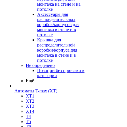
монтажа на стене и на
потолке
Аксессуары для
распределительных
коробок/корпусов для
монтажа в стене и в
потолке
Крышка для
распределительной
коробки/корпуса для
монтажа в стене и в
потолке
Не определено
Позиции без привязки к
категории
Ещё
Автоматы T-max (XT)
XT1
XT2
XT3
XT4
T4
T5
T6