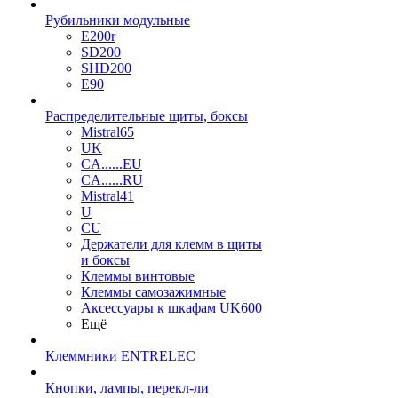
Рубильники модульные
E200r
SD200
SHD200
E90
Распределительные щиты, боксы
Mistral65
UK
CA......EU
CA......RU
Mistral41
U
CU
Держатели для клемм в щиты
и боксы
Клеммы винтовые
Клеммы самозажимные
Аксессуары к шкафам UK600
Ещё
Клеммники ENTRELEC
Кнопки, лампы, перекл-ли