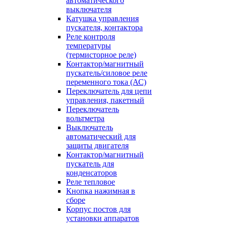
автоматического
выключателя
Катушка управления
пускателя, контактора
Реле контроля
температуры
(термисторное реле)
Контактор/магнитный
пускатель/силовое реле
переменного тока (АС)
Переключатель для цепи
управления, пакетный
Переключатель
вольтметра
Выключатель
автоматический для
защиты двигателя
Контактор/магнитный
пускатель для
конденсаторов
Реле тепловое
Кнопка нажимная в
сборе
Корпус постов для
установки аппаратов