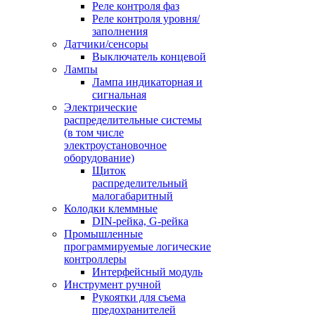
Реле контроля фаз
Реле контроля уровня/
заполнения
Датчики/сенсоры
Выключатель концевой
Лампы
Лампа индикаторная и
сигнальная
Электрические
распределительные системы
(в том числе
электроустановочное
оборудование)
Щиток
распределительный
малогабаритный
Колодки клеммные
DIN-рейка, G-рейка
Промышленные
программируемые логические
контроллеры
Интерфейсный модуль
Инструмент ручной
Рукоятки для съема
предохранителей