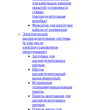
для кабельных каналов
скрытой установки в
стяжке
(распределительная
коробка)
Фиксатор для разгрузки
кабеля от натяжения
Электрические
распределительные системы
(в том числе
электроустановочное
оборудование)
Заглушка для
распределительных
щитков
Щиток
распределительный
малогабаритный
Встроенная
телекоммуникационная
панель
Панель монтажная для
распределительных
щитков
Панель ввода для