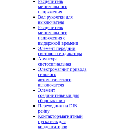
Расцепитель
минимального
напряжения
Вал рукоятки для
выключателя
Расцепитель
минимального
напряжения с
выдержкой времени
Элемент передний
светового индикатора
Арматура
светосигнальная
Электромагнит привода
силового
автоматического
выключателя
Элемент
соединительный для
сборных шин
Переходник на DIN
рейку
Контактор/магнитный
пускатель для
конденсаторов