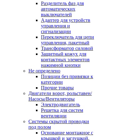
Разделитель фаз для
автоматических
выключателей
Адаптер для устройств
управления и
сигнализации
Переключатель для цепи
управления, пакетный
Трансформатор силовой
Защитный кожух для
контактных элементов
нажимной кнопки
Не определено
Позиции без привязки к
категории
Прочие товары
Двигатели ворот, рольставен/
Насосы/Вентиляторы
Электродвигатель
Решетка для систем
вентиляции
Системы скрытой проводки
под полом
Основание монтажное с
крышкой и заглушкой,