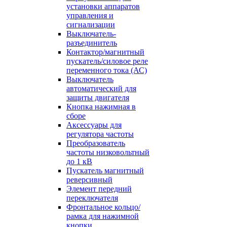
установки аппаратов
управления и
сигнализации
Выключатель-
разъединитель
Контактор/магнитный
пускатель/силовое реле
переменного тока (АС)
Выключатель
автоматический для
защиты двигателя
Кнопка нажимная в
сборе
Аксессуары для
регулятора частоты
Преобразователь
частоты низковольтный
до 1 кВ
Пускатель магнитный
реверсивный
Элемент передний
переключателя
Фронтальное кольцо/
рамка для нажимной
кнопки