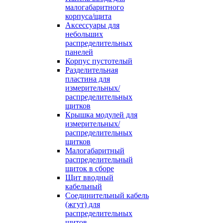
малогабаритного
корпуса/щита
Аксессуары для
небольших
распределительных
панелей
Корпус пустотелый
Разделительная
пластина для
измерительных/
распределительных
щитков
Крышка модулей для
измерительных/
распределительных
щитков
Малогабаритный
распределительный
щиток в сборе
Щит вводный
кабельный
Соединительный кабель
(жгут) для
распределительных
щитов