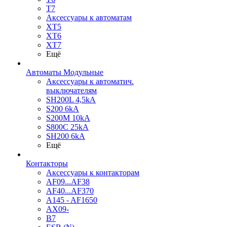
T7
Аксессуары к автоматам
XT5
XT6
XT7
Ещё
Автоматы Модульные
Аксессуары к автоматич.
выключателям
SH200L 4,5kA
S200 6kA
S200M 10kA
S800C 25kA
SH200 6kA
Ещё
Контакторы
Аксессуары к контакторам
AF09...AF38
AF40...AF370
A145 - AF1650
AX09-
B7