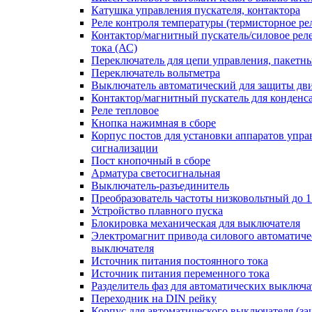
Катушка управления пускателя, контактора
Реле контроля температуры (термисторное ре
Контактор/магнитный пускатель/силовое рел
тока (АС)
Переключатель для цепи управления, пакетн
Переключатель вольтметра
Выключатель автоматический для защиты дви
Контактор/магнитный пускатель для конденс
Реле тепловое
Кнопка нажимная в сборе
Корпус постов для установки аппаратов упра
сигнализации
Пост кнопочный в сборе
Арматура светосигнальная
Выключатель-разъединитель
Преобразователь частоты низковольтный до 1
Устройство плавного пуска
Блокировка механическая для выключателя
Электромагнит привода силового автоматиче
выключателя
Источник питания постоянного тока
Источник питания переменного тока
Разделитель фаз для автоматических выключа
Переходник на DIN рейку
Корпус для автоматического выключателя (з