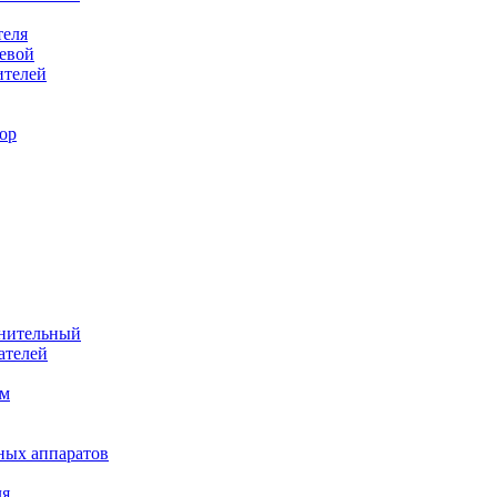
теля
евой
ителей
ор
лнительный
ателей
им
ных аппаратов
ля