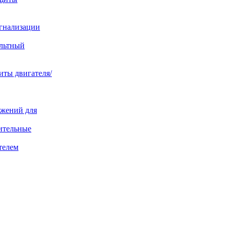
игнализации
ольтный
иты двигателя/
яжений для
ительные
телем