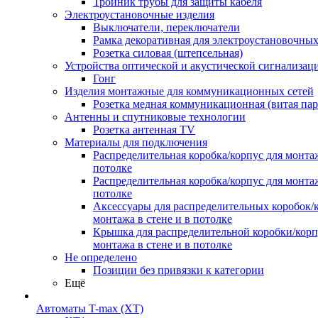
Тройник трубы для защиты кабеля
Электроустановочные изделия
Выключатели, переключатели
Рамка декоративная для электроустановочных
Розетка силовая (штепсельная)
Устройства оптической и акустической сигнализац
Гонг
Изделия монтажные для коммуникационных сетей
Розетка медная коммуникационная (витая пар
Антенны и спутниковые технологии
Розетка антенная TV
Материалы для подключения
Распределительная коробка/корпус для монтаж
потолке
Распределительная коробка/корпус для монтаж
потолке
Аксессуары для распределительных коробок/
монтажа в стене и в потолке
Крышка для распределительной коробки/корп
монтажа в стене и в потолке
Не определено
Позиции без привязки к категории
Ещё
Автоматы T-max (XT)