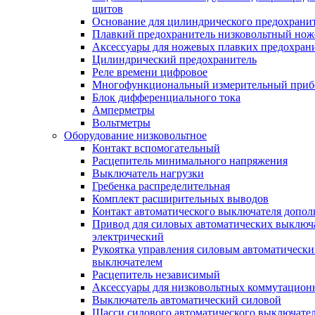
щитов
Основание для цилиндрического предохрани
Плавкий предохранитель низковольтный нож
Аксессуары для ножевых плавких предохран
Цилиндрический предохранитель
Реле времени цифровое
Многофункциональный измерительный приб
Блок дифференциального тока
Амперметры
Вольтметры
Оборудование низковольтное
Контакт вспомогательный
Расцепитель минимального напряжения
Выключатель нагрузки
Гребенка распределительная
Комплект расширительных выводов
Контакт автоматического выключателя допо
Привод для силовых автоматических выключ
электрический
Рукоятка управления силовым автоматическ
выключателем
Расцепитель независимый
Аксессуары для низковольтных коммутацион
Выключатель автоматический силовой
Шасси силового автоматического выключате